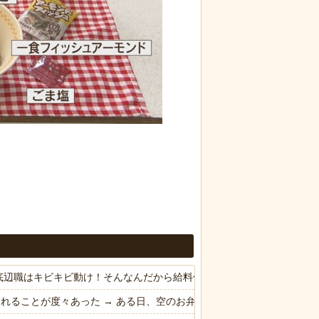
底辺職はキビキビ動け！そんなんだから給料低いんだろうな！」→ する
われることが度々あった → ある日、空のお弁当箱を取る為に旦那の鞄