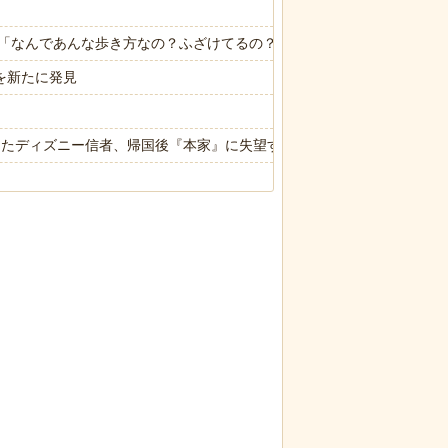
「なんであんな歩き方なの？ふざけてるの？」
を新たに発見
ったディズニー信者、帰国後『本家』に失望する事態に
ったディズニー信者、帰国後『本家』に失望する事態に