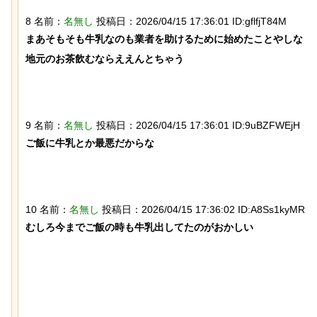
8 名前：
名無し
投稿日：2026/04/15 17:36:01 ID:gflfjT84M
まあそもそも牛乳なのも業者を助けるために始めたことやしな

地元のお茶飲むならええんとちゃう

【動画】 ロシア兵が自分に投下された
ドローン爆弾を投げ返して助かる！！
9 名前：
名無し
投稿日：2026/04/15 17:36:01 ID:9uBZFWEjH
ご飯に牛乳とか最悪だからな

10 名前：
名無し
投稿日：2026/04/15 17:36:02 ID:A8Ss1kyMR
むしろ今までご飯の時も牛乳出してたのがおかしい

石を卵と思い込み温め続けていたハク
トウワシのオスに孤児のヒナが託さ
れ、お世話をするように【続編】