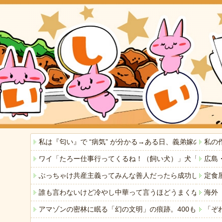
私は『匂い』で “病気” が分かる→ある日、義弟嫁の子
私の
ワイ「たろー仕事行ってくるね！（飼い犬）」犬「…？（
広島
ぶっちゃけ共産主義ってみんな善人だったら成功してるよ
定食
誰も言わないけど冷やし中華って言うほどうまくないよね
海外
アマゾンの密林に眠る「幻の文明」の痕跡。400もの巨大
「ぞ