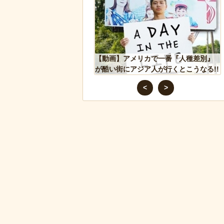
しい生態が明らかに。行
【動画】アメリカで一番『人種差別』
縄張り意識を持たないこ
が酷い街にアジア人が行くとこうなる!!
<
>