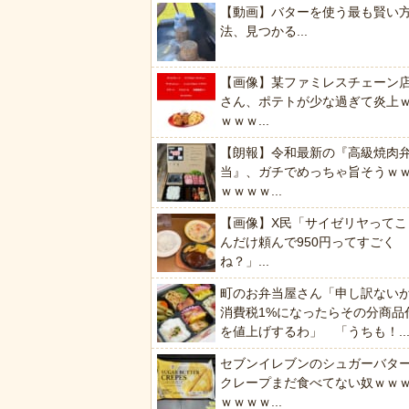
【動画】バターを使う最も賢い
法、見つかる...
【画像】某ファミレスチェーン
さん、ポテトが少な過ぎて炎上
ｗｗｗ...
【朗報】令和最新の『高級焼肉
当』、ガチでめっちゃ旨そうｗ
ｗｗｗｗ...
【画像】X民「サイゼリヤってこ
んだけ頼んで950円ってすごく
ね？」...
町のお弁当屋さん「申し訳ない
消費税1%になったらその分商品
を値上げするわ」 「うちも！..
セブンイレブンのシュガーバタ
クレープまだ食べてない奴ｗｗ
ｗｗｗｗ...