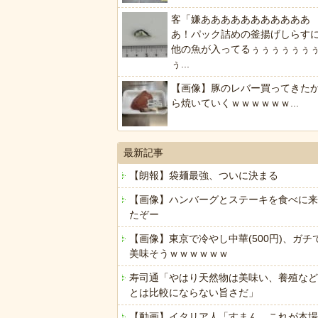
客「嫌あああああああああああ
あ！パック詰めの釜揚げしらす
他の魚が入ってるぅぅぅぅぅぅ
ぅ...
【画像】豚のレバー買ってきた
ら焼いていくｗｗｗｗｗｗ...
最新記事
【朗報】袋麺最強、ついに決まる
【画像】ハンバーグとステーキを食べに来
たぞー
【画像】東京で冷やし中華(500円)、ガチ
美味そうｗｗｗｗｗｗ
寿司通「やはり天然物は美味い、養殖など
とは比較にならない旨さだ」
【動画】イタリア人「すまん、これが本場