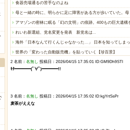
食器売場通るの苦手なのよね
母と一緒の時に、明らかに足に障害がある方が歩いていた。母
に
ぅ
アマゾンの密林に眠る「幻の文明」の痕跡。400もの巨大遺構
れいわ新選組、党名変更を発表 新党名は...
か
海外「日本なんて行くんじゃなかった…」 日本を知ってしま
世界の「変わった自動販売機」を貼っていく【珍百景】
2 名前：
名無し
投稿日：2026/04/15 17:35:01 ID:GM9Dh9STl
海外「日本なんて行くんじゃなかった…」 日本を知ってしま
ｷﾀ━━━━(ﾟ∀ﾟ)━━━━!!

ヒーローのサバイバルアクション Siege Survivors
3 名前：
名無し
投稿日：2026/04/15 17:35:02 ID:kgYrtSsPr
で
麦茶がええな

Powered by livedoor 相互RSS