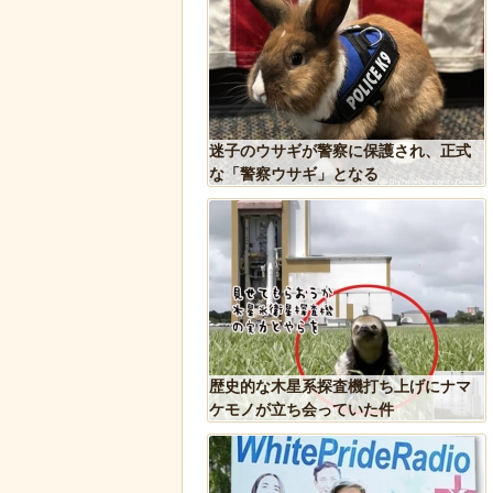
れた物、発煙筒ではなく
迷子のウサギが警察に保護され、正式
判明
な「警察ウサギ」となる
Tで「デーモン小暮」を調
歴史的な木星系探査機打ち上げにナマ
ケモノが立ち会っていた件