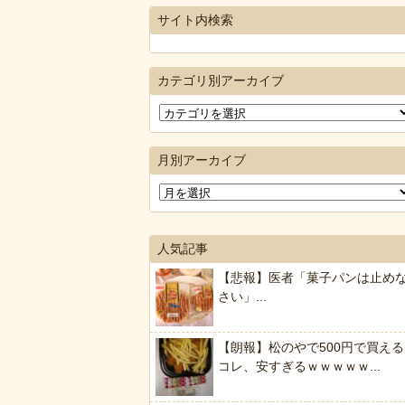
サイト内検索
カテゴリ別アーカイブ
月別アーカイブ
人気記事
【悲報】医者「菓子パンは止め
さい」...
【朗報】松のやで500円で買える
コレ、安すぎるｗｗｗｗｗ...