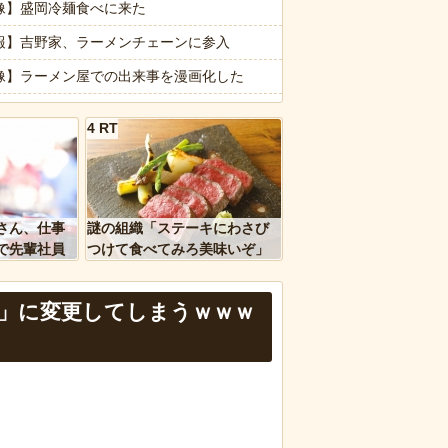
像】盛岡冷麺食べに来た
ってるから無理です」→断った数日後、庭からまさかの物音が…
報】吉野家、ラーメンチェーンに参入
像】ラーメン屋での出来事を漫画化した
理を頼んだら…とんでもない事になった😱
像】これクッソうまいよな
4 RT
んでやねん」「知らんけど」･･･ニセ方言は8〜9割が関西弁 使う理由
ｗｗ」 ほか
かバイクのガラスコーティングってやっぱり時間経過で剥がれるの？
、国防総省職員数千人をウソ発見器にかける方針
ちゃんと山田さん「主人公がぽっと出のモブに殺されて終わります」←
さん、仕事
謎の組織「ステーキにわさび
報】味噌ラーメンで行列、出来ない
で先輩社員
つけて食べてみろ美味いぞ」
ｗｗｗｗ
ワイ「んなわけないだろｗ」
など盛りだくさん
」に変更してしまうｗｗｗ
d by livedoor 相互RSS