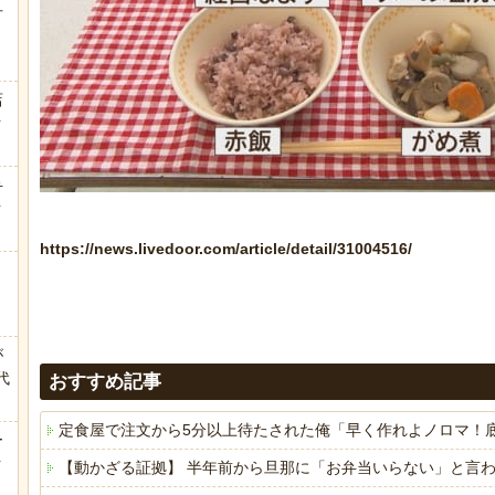
方
店
ｗ
弁
ｗ
https://news.livedoor.com/article/detail/31004516/
が
代
おすすめ記事
.
定食屋で注文から5分以上待たされた俺「早く作れよノロマ！
ー
ｗ
【動かざる証拠】 半年前から旦那に「お弁当いらない」と言