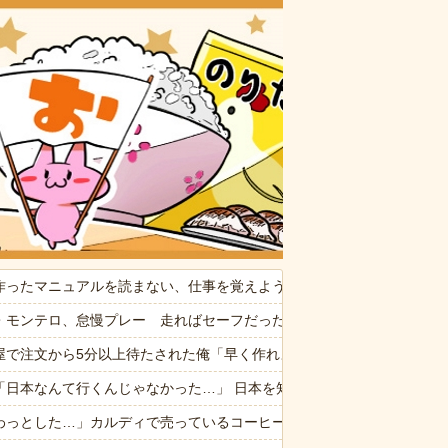
おいしいお
供から「ガンの匂い」がし始めたので、夫経由で「ガンではないか」と伝
作ったマニュアルを読まない、仕事を覚えようともしない、しかも私に
ぷい」
・モンテロ、怠慢プレー 走ればセーフだったのにベンチへ帰ろうとし
な
屋で注文から5分以上待たされた俺「早く作れよノロマ！底辺職はキビキ
「日本なんて行くんじゃなかった…」 日本を知ってしまったディズニー
遺構を新たに発見
わっとした…」カルディで売っているコーヒーのパッケージが“一瞬怖い