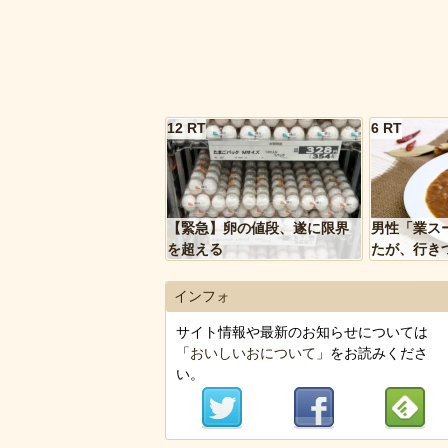
12 RT
6 RT
【緊急】卵の値段、遂に限界
男性「業ス
を超える
たが、行き
トルトカレ
いく…」
インフォ
サイト情報や最新のお知らせについては
「
おいしいおについて
」をお読みくださ
い。