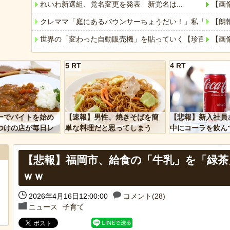
れいわ新選組、党名変更を発表 新党名は...
【画
クレママ「庭にあるバウンサーちょうだい！」私「犬が使
【朗
世界の「変わった自動販売機」を貼っていく【珍百景】
【画
「これで11万取られたの!?」あるX民が玄関ドアノブの修
【画
5 RT
4 RT
ハムスターの日
「な
「アメリカのヤンキーがアジア人にケンカを売った結果ｗ
車と
「あなたはアメリカを愛していますか」「はい」トランプ
みい
ーでバイトを始め
【速報】男性、焼きそばを簡
【悲報】新入社員
ヒーローのサバイバルアクション Siege Survivors
【悲
つけの店が毎日レ
単な料理だと思ってしまう
中にコーラを飲ん
ーを大量に買って
に怒られてしまう
【中国】パトカーの前で好演技www当たり屋やお煽り運転
【悲報】福岡市、給食の「牛乳」を「緑茶
ｗｗ
Powere
2026年4月16日12:00:00
コメント(28)
Powered by livedoor 相互RSS
ニュース
子育て