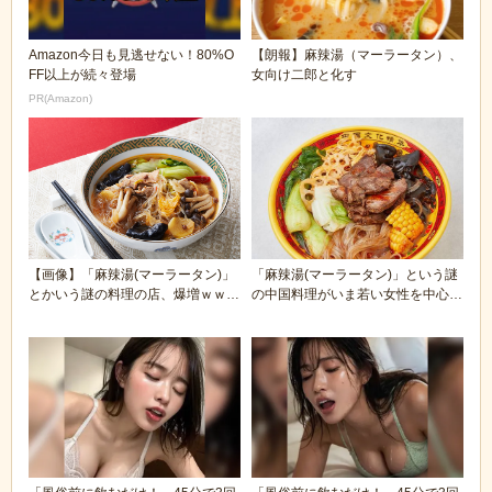
Amazon今日も見逃せない！80%O
【朗報】麻辣湯（マーラータン）、
FF以上が続々登場
女向け二郎と化す
PR(Amazon)
【画像】「麻辣湯(マーラータン)」
「麻辣湯(マーラータン)」という謎
とかいう謎の料理の店、爆増ｗｗｗ
の中国料理がいま若い女性を中心に
ｗｗｗ
全国で空前の大...