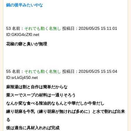
鍋の後半みたいやな

53 名前：
それでも動く名無し
投稿日：2026/05/25 15:11:01
ID:GKIG4cZf0.net
花椒の癖と臭いが無理

55 名前：
それでも動く名無し
投稿日：2026/05/25 15:15:04
ID:srLkGj4S0.net
麻辣湯は割と自作は簡単だからな

業スーでスープの材料は一通りそろう

なんか変な食べる辣油的なもんと中華だしか牛骨だし

練り胡麻を牛乳（練り胡麻が無ければ多めに）と水で割れば出来
る

後は適当に具材入れれば完成
