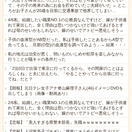
一人息子が障害児だったけど、それはもう可愛がって育ててい
て、その子の将来の為にお金を貯めていたご夫婦がいた → とこ
ろがお子さんが20歳を目前に交通事故で他界してしまい…
4/6私、結婚したい職業NO.1の公務員なんですけど、嫁が子供連
れて家出した。全く理由は思いつかないけど強いてあげるとす
れば母のせいかもしれない。嫁のせいでアトピー悪化しそう→
子供の血液型がAB型だった。私は手術したことあるからA型で
合ってるし…旦那(O型)の血液型を調べてみよう」→ 結果・・・
私の地元は治安が悪く、弱いものいじめや犯罪を楽しみながら
行うことが陽キャの条件だった
「2泊3日で出張で東京に行ってくるから、その間家のことはよ
ろしくね」と夫に伝えたら、「やることやってから出張に行っ
てね」だと？
【朗報】元日テレ女子アナ脊山麻理子さん(46)イメージDVDを
出してしまう（画像・動画あり）
2/6私、結婚したい職業NO.1の公務員なんですけど、嫁が子供連
れて家出した。全く理由は思いつかないけど強いてあげるとす
れば母のせいかもしれない。嫁のせいでアトピー悪化しそう→
【悲報】「美人すぎる県警本部長」失職ｗｗｗｗｗｗｗｗｗ
【悲報】上沼恵美子ブチギレ「簡単にそうめん作れ言うけど、