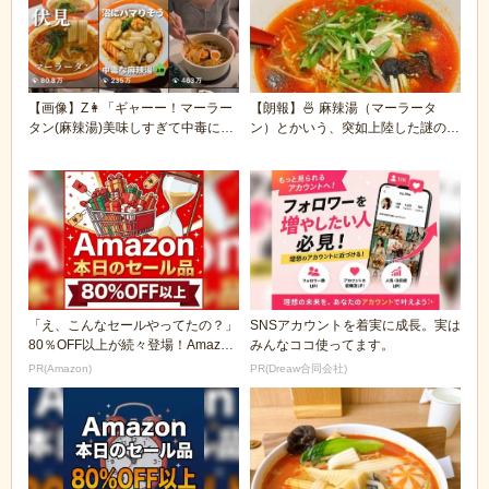
【画像】Z👩「ギャーー！マーラー
【朗報】🍜 麻辣湯（マーラータ
タン(麻辣湯)美味しすぎて中毒にな
ン）とかいう、突如上陸した謎の食
るーッ！！」
べ物、あっという...
「え、こんなセールやってたの？」
SNSアカウントを着実に成長。実は
80％OFF以上が続々登場！Amazon
みんなココ使ってます。
の本気が...
PR(Amazon)
PR(Dreaw合同会社)