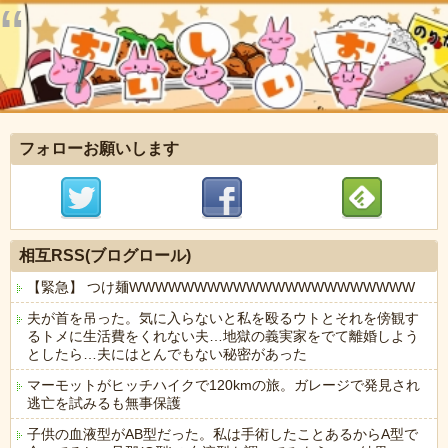
フォローお願いします
相互RSS(ブログロール)
【緊急】 つけ麺WWWWWWWWWWWWWWWWWWWWWW
夫が首を吊った。気に入らないと私を殴るウトとそれを傍観す
るトメに生活費をくれない夫…地獄の義実家をでて離婚しよう
としたら…夫にはとんでもない秘密があった
マーモットがヒッチハイクで120kmの旅。ガレージで発見され
逃亡を試みるも無事保護
子供の血液型がAB型だった。私は手術したことあるからA型で