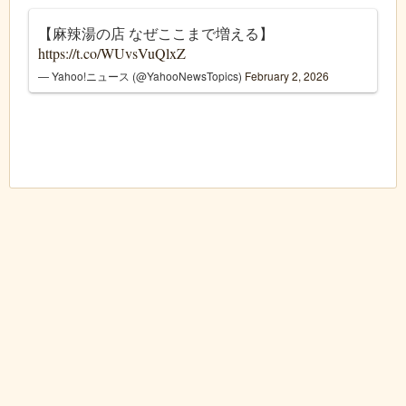
【麻辣湯の店 なぜここまで増える】
https://t.co/WUvsVuQlxZ
— Yahoo!ニュース (@YahooNewsTopics)
February 2, 2026