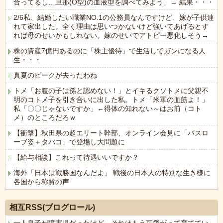
合ってるし…旦那(O型)の血液型を調べてみよう」→ 結果・・・
2/6私、結婚したい職業NO.1の公務員なんですけど、嫁が子供連
れて家出した。全く理由は思いつかないけど強いてあげるとす
れば母のせいかもしれない。嫁のせいでアトピー悪化しそう→
株の資産7億円あるのに「株主優待」で生活してガンになる人
生・・・
真夏のピークが去ったわね
トメ「お腹の子は孫と認めない！」とイキるクソトメに父親不
明のコトメ子を引き合いに出した私。トメ「米軍の血筋よ！」
私「〇〇じゃないですか」←得体の知れない～はお前（コト
メ）のところだろｗ
【衝撃】秋田県の超エリート幹部、オンライン会見に「バスロ
ーブ姿＋タバコ」で登場し大問題に
【給与相談】これって待遇いいですか？
海外「日本は戦勝国なんだよ」 戦後の日本人の特別な生き様に
各国から称賛の声
Powered by livedoor 相互RSS
相互RSS(ブログロール)