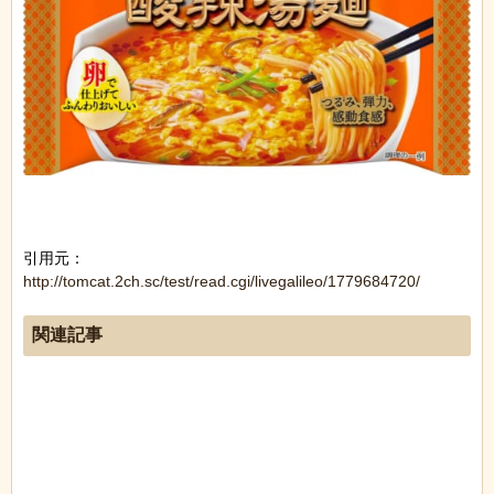
引用元：
http://tomcat.2ch.sc/test/read.cgi/livegalileo/1779684720/
関連記事