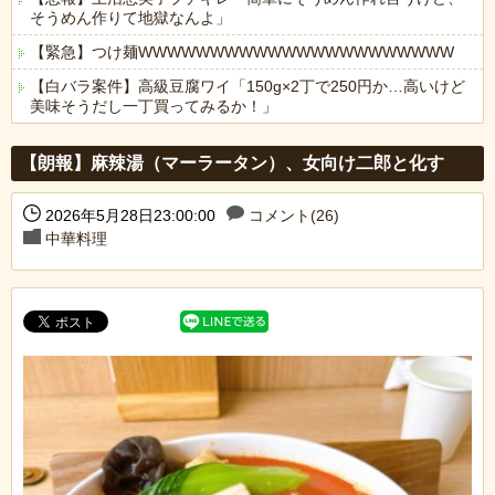
そうめん作りて地獄なんよ」
【緊急】つけ麺WWWWWWWWWWWWWWWWWWWWWW
【白バラ案件】高級豆腐ワイ「150g×2丁で250円か…高いけど
美味そうだし一丁買ってみるか！」
Powered by livedoor 相互RSS
【朗報】麻辣湯（マーラータン）、女向け二郎と化す
2026年5月28日23:00:00
コメント(26)
中華料理