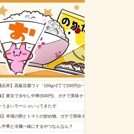
おいしいお
なんでなん
城石井】高級豆腐ワイ「150g×2丁で250円か･･･高いけど美味そうだ
供から「ガンの匂い」がし始めたので、夫経由で「ガンではないか」と伝
像】東京で冷やし中華(500円)、ガチで美味そうｗｗｗｗｗｗ
たの見て（カネモ…！）って思った
一うまいラーショいってきたぞ
たかれ「病気だからって甘えるな！旦那様の為に家事をしろ！」夫が無
画】本場の卵とトマトの炒め物、ガチで美味そうｗｗｗｗｗｗ
30代)。問題は誰がこいつを引き取るか→結局遺産を全て弟に相続する
し中華と冷麺一緒にするやつなんなん？