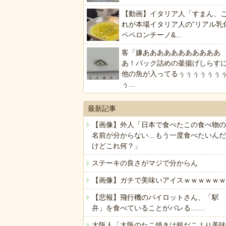
【動画】イタリア人「すまん、
れが本場イタリア人の”リアル乳
ペペロンチーノ&...
客「嫌あああああああああああ
あ！パック詰めの釜揚げしらす
他の魚が入ってるぅぅぅぅぅぅ
ぅ...
最新記事
【画像】外人「日本で食べたこの食べ物の
名前が分からない…もう一度食べたいんだ
けどこれ何？」
ステーキの良さがマジで分からん
【画像】ガチで美味いアイスｗｗｗｗｗｗ
【悲報】飛行機のパイロットさん、「駅
弁」を食べていることがバレる……
大阪人「大阪のたこ焼きは銀だこより美味