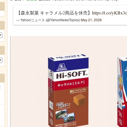
【森永製菓 キャラメル2商品を休売】
https://t.co/yKBx
— Yahoo!ニュース (@YahooNewsTopics)
May 21, 2026
な