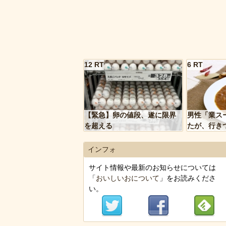
12 RT
6 RT
【緊急】卵の値段、遂に限界
男性「業ス
を超える
たが、行き
トルトカレ
いく…」
インフォ
サイト情報や最新のお知らせについては
「
おいしいおについて
」をお読みくださ
い。