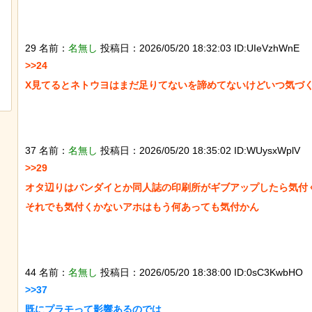
29 名前：
名無し
投稿日：2026/05/20 18:32:03 ID:UIeVzhWnE
【ひでぶ】茨城県にあるパン屋で売っ
「マンデラ効果」とい
>>24

ている「アベシパン」のビジュアルが
と異なる思い込み、ガ
悪夢すぎるｗｗｗｗｗ
ｗｗｗｗｗｗｗｗｗｗ
X見てるとネトウヨはまだ足りてないを諦めてないけどいつ気づく
37 名前：
名無し
投稿日：2026/05/20 18:35:02 ID:WUysxWplV
>>29

オタ辺りはバンダイとか同人誌の印刷所がギブアップしたら気付く
それでも気付くかないアホはもう何あっても気付かん

44 名前：
名無し
投稿日：2026/05/20 18:38:00 ID:0sC3KwbHO
>>37

既にプラモって影響あるのでは
