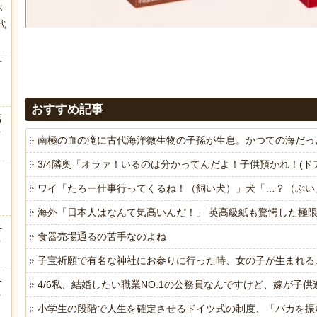
が
代
.
方
おすすめ記事
店
ｗ
南極の血の滝に古代海洋微生物の子孫が生息。かつての海だっ
3/4隣奥「オラァ！いるのは分かってんだよ！子供預かれ！(
ワイ「たろー仕事行ってくるね！（飼い犬）」犬「…？（ぷい
海外「日本人はなんて気高いんだ！」 英高級紙も驚愕した極
弁
食器売場通るの苦手なのよね
ｗ
子宝祈願で有名な神社にお参りに行った時、女の子が生まれる
ー
4/6私、結婚したい職業NO.1の公務員なんですけど、嫁が
ｗ
小学生の段階で人生を確定させるドイツ式の制度、「バカを振