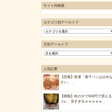
サイト内検索
カテゴリ別アーカイブ
月別アーカイブ
人気記事
【悲報】医者「菓子パンは止め
さい」...
【朗報】松のやで500円で買える
コレ、安すぎるｗｗｗｗｗ...