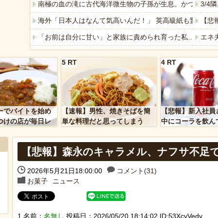
南極の血の滝に古代海洋微生物の子孫が生息。かつての海
3/
海外「日本人はなんて気高いんだ！」 英高級紙も驚愕し
【悲
「お前は自分に甘い」と家族に責められ育った私…３０歳
エネ
【画像】思わず保存したくなる「笑える画像・最高な画像
生理
5 RT
4 RT
「ぞわっとした…」カルディで売っているコーヒーのパッケ
小学
【Mステ】西川貴教さん 魅惑のマーメイドすぎるｗｗｗ
【動
「アメリカのヤンキーがアジア人にケンカを売った結果ｗ
「自
ーでバイトを始め
【速報】男性、焼きそばを簡
【悲報】新入社員
「あなたはアメリカを愛していますか」「はい」トランプ
みん
つけの店が毎日レ
単な料理だと思ってしまう
中にコーラを飲ん
ーを大量に買って
に怒られてしまう
ヒーローのサバイバルアクション Siege Survivors
【悲
【悲報】森永のキャラメル、ナフサ不足
【中国】パトカーの前で好演技www当たり屋やお煽り運転
2026年5月21日18:00:00
コメント(31)
お菓子
ニュース
Powere
Powered by livedoor 相互RSS
1 名前：
名無し
投稿日：2026/05/20 18:14:02 ID:53XcyVedy