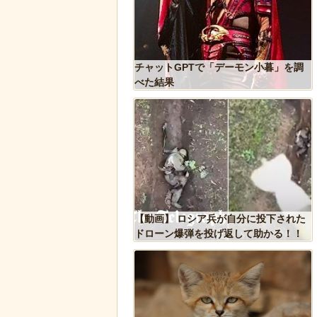
系探査機打ち上げにナマ
チャットGPTで「デーモン小暮」を調
会っていた件
べた結果
リカで一番『人種差別』
【動画】 ロシア兵が自分に投下された
ジア人が行くとこうなる!!
ドローン爆弾を投げ返して助かる！！