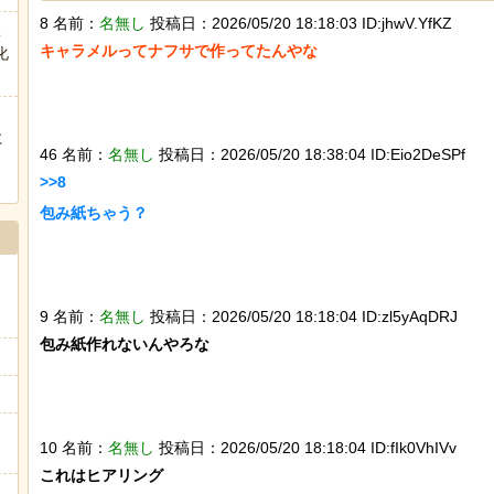
8 名前：
名無し
投稿日：2026/05/20 18:18:03 ID:jhwV.YfKZ
【画像】思わず保存したくなる「笑える画像・最高な画像」貼
こ
キャラメルってナフサで作ってたんやな

化
海外「日本人はなんて気高いんだ！」 英高級紙も驚愕した極
ヒーローのサバイバルアクション Siege Survivors
に
46 名前：
名無し
投稿日：2026/05/20 18:38:04 ID:Eio2DeSPf
ぅ
>>8

包み紙ちゃう？

Powered by livedoor 相互RSS
9 名前：
名無し
投稿日：2026/05/20 18:18:04 ID:zl5yAqDRJ
包み紙作れないんやろな

10 名前：
名無し
投稿日：2026/05/20 18:18:04 ID:fIk0VhIVv
これはヒアリング
