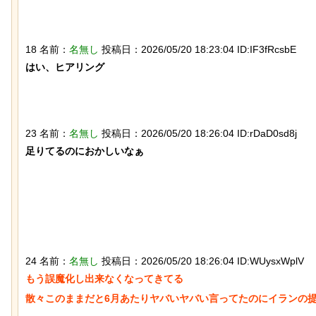
18 名前：
名無し
投稿日：2026/05/20 18:23:04 ID:IF3fRcsbE
石を卵と思い込み温め続けていたハク
はい、ヒアリング

迷子のウサギが警察に
トウワシのオスに孤児のヒナが託さ
な「警察ウサギ」とな
れ、お世話をするように【続編】
23 名前：
名無し
投稿日：2026/05/20 18:26:04 ID:rDaD0sd8j
足りてるのにおかしいなぁ

【動画】大阪人、だんじりにぶっ潰さ
【ネタ】玄関ドアに貼
れる
撃退できる？ あまりに
イフハックが話題にｗ
24 名前：
名無し
投稿日：2026/05/20 18:26:04 ID:WUysxWplV
もう誤魔化し出来なくなってきてる

散々このままだと6月あたりヤバいヤバい言ってたのにイランの提