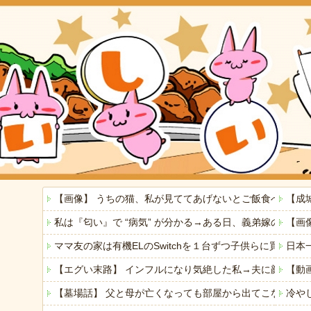
【画像】 うちの猫、私が見ててあげないとご飯食べないの
【成
私は『匂い』で “病気” が分かる→ある日、義弟嫁の子
【画
ママ友の家は有機ELのSwitchを１台ずつ子供らに買っ
日本
【エグい末路】 インフルになり気絶した私→夫に顔をは
【動
【墓場話】 父と母が亡くなっても部屋から出てこない弟(
冷や