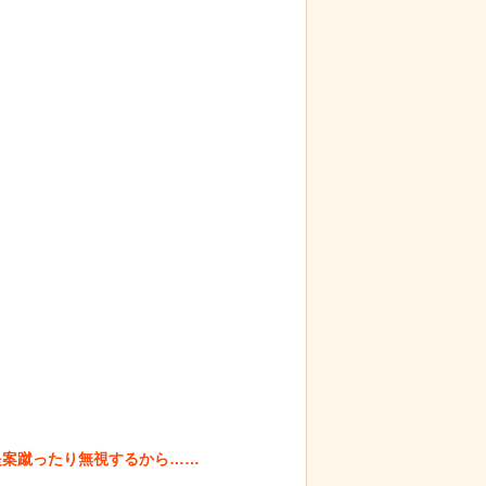
保護され、正式
【画像】ディズニー『リトル・マーメ
る
イド』実写版のポスターがヤバイ！地
獄の黙示録みたい
るとセールスを
なんか泣きたくなってくる青春18きっ
“諸刃の剣”なラ
ぷのポスター貼ってく
案蹴ったり無視するから……
