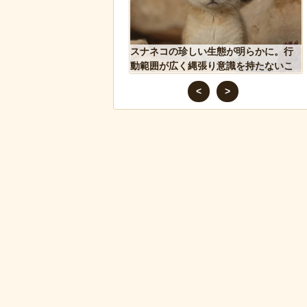
れた物、発煙筒ではなく
スナネコの珍しい生態が明らかに。行
判明
動範囲が広く縄張り意識を持たないこ
とが判明
<
>