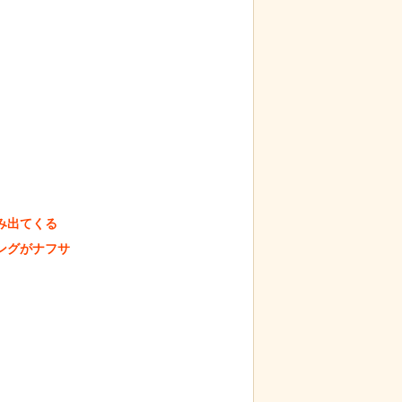
出てくる

グがナフサ
