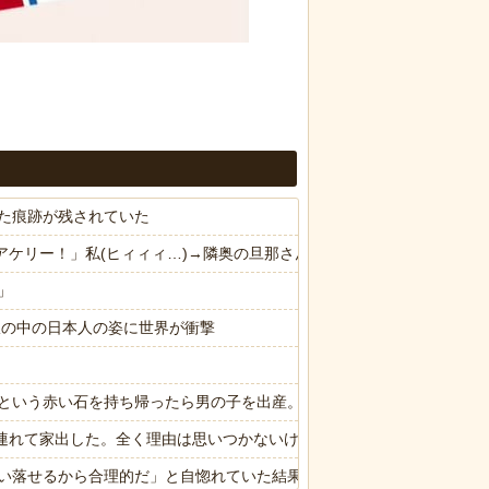
た痕跡が残されていた
ドアケリー！」私(ヒィィィ…)→隣奥の旦那さんに相談したら逃げられ
」
限の中の日本人の姿に世界が衝撃
という赤い石を持ち帰ったら男の子を出産。しばらくしてお礼も兼ねて
子供連れて家出した。全く理由は思いつかないけど強いてあげるとすれば
い落せるから合理的だ」と自惚れていた結果……