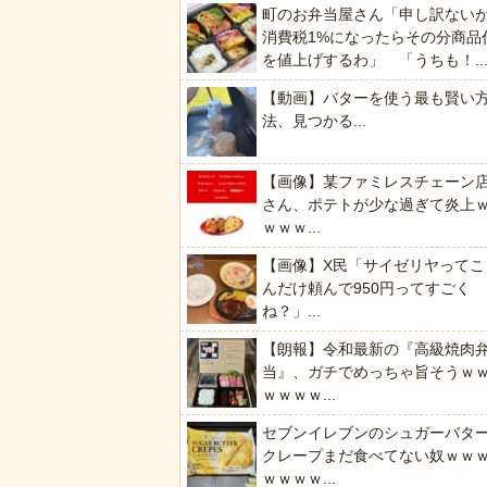
町のお弁当屋さん「申し訳ない
消費税1%になったらその分商品
を値上げするわ」 「うちも！..
【動画】バターを使う最も賢い
法、見つかる...
【画像】某ファミレスチェーン
さん、ポテトが少な過ぎて炎上
ｗｗｗ...
【画像】X民「サイゼリヤってこ
んだけ頼んで950円ってすごく
ね？」...
【朗報】令和最新の『高級焼肉
当』、ガチでめっちゃ旨そうｗ
ｗｗｗｗ...
セブンイレブンのシュガーバタ
クレープまだ食べてない奴ｗｗ
ｗｗｗｗ...