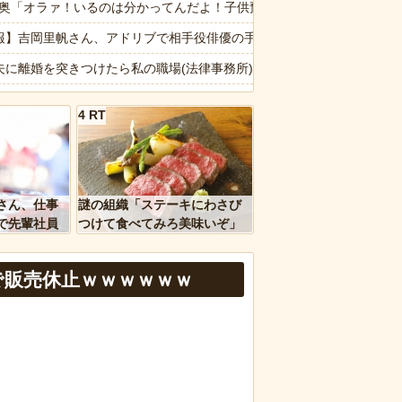
だった痕跡が残されていた
4隣奥「オラァ！いるのは分かってんだよ！子供預かれ！(ドアケリー！」
た極限の中の日本人の姿に世界が衝撃
報】吉岡里帆さん、アドリブで相手役俳優の手を取りお胸に押し当てる
の時、真夏に重度の熱中症で救急搬送された結果→会社の人たちから叩
夫に離婚を突きつけたら私の職場(法律事務所)に乗り込んできた 堂々
」貼っていけｗｗｗｗｗ
の予定が８月６日なんだけど７月２９日にドバッと鮮血でたから生理か
4 RT
ージが“一瞬怖い”と話題にwwww
生の段階で人生を確定させるドイツ式の制度、「バカを振い落せるから
ｗｗｗｗｗ
画】「昔のアイドルは個人情報がガバガバだった」を誇張した昭和風AI
ｗｗ」 ほか
転車のルール厳罰化！」← 正直なんの意味もなかった件ｗｗｗｗｗｗｗ
さん、仕事
謎の組織「ステーキにわさび
、国防総省職員数千人をウソ発見器にかける方針
なは職場のBBQなに持ってけば嬉しい？
で先輩社員
つけて食べてみろ美味いぞ」
ｗｗｗｗ
ワイ「んなわけないだろｗ」
報】味噌ラーメンで行列、出来ない
で販売休止ｗｗｗｗｗｗ
など盛りだくさん
d by livedoor 相互RSS