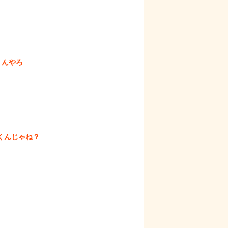
う集団的な事実
後ろ片足を失った象、保護区で義足を
チで怖過ぎるｗ
作ってもらい歩けるように！
ｗ
んやろ

んじゃね？
