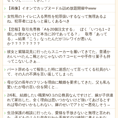
せてっと………できた！」
【画像】イオンでカップヌードル詰め放題開催中www
女性用のトイレに入る男性を犯罪扱いするなって無理あるよ
ね。犯罪者にはもっと厳しくあるべき
【悲報】取引先専務「Aを20個注文する」 ぼく「いつも1～2
個しか使わないけど本当に20であってる？」 取専「あって
る」→結果『こう』なったんだがコレワイが悪いん
か？？？？？？？？
彼女と紫陽花見に行ったらスニーカーを履いてきてた。普通か
わいいぺたんこ靴とかじゃないの？コーヒーや手作り菓子も持
ってこないしさぁ…
パート辞めるって報告した時に迷惑だって言ってくる社員がい
て、その人の不満を言い返してしまった
母が父の長年のフリンを理由に離婚を要求してきた。父も私も
驚いたが母の言い分を聞くと...
2/6私、結婚したい職業NO.1の公務員なんですけど、嫁が子供連
れて家出した。全く理由は思いつかないけど強いてあげるとす
れば母のせいかもしれない。嫁のせいでアトピー悪化しそう→
生活保護の相談に行ったら、愛猫を手放さないと無理と言われ
た。子どものような存在だから手放すのは絶対に考えられな