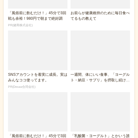
「風俗前に飲むだけ！」45分で3回
お前らが健康維持のために毎日食べ
戦も余裕！980円で朝まで絶好調
てるもの教えて
PR(健商株式会社)
SNSアカウントを着実に成長。実は
一週間、体にいい食事、「ヨーグル
みんなココ使ってます。
ト・納豆・サプリ」を摂取し続けて
運動を始めた結果...
PR(Dreaw合同会社)
「風俗前に飲むだけ！」45分で3回
「乳酸菌・ヨーグルト」とかいう誰