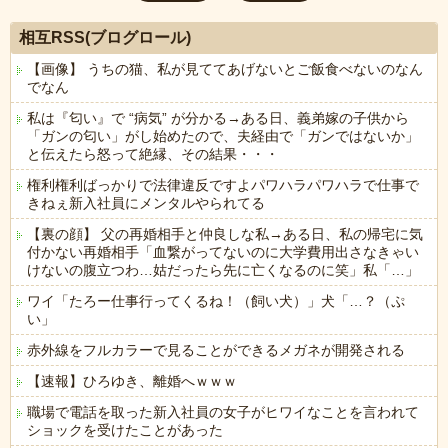
相互RSS(ブログロール)
【画像】 うちの猫、私が見ててあげないとご飯食べないのなん
でなん
私は『匂い』で “病気” が分かる→ある日、義弟嫁の子供から
「ガンの匂い」がし始めたので、夫経由で「ガンではないか」
と伝えたら怒って絶縁、その結果・・・
権利権利ばっかりで法律違反ですよパワハラパワハラで仕事で
きねぇ新入社員にメンタルやられてる
【裏の顔】 父の再婚相手と仲良しな私→ある日、私の帰宅に気
付かない再婚相手「血繋がってないのに大学費用出さなきゃい
けないの腹立つわ…姑だったら先に亡くなるのに笑」私「…」
ワイ「たろー仕事行ってくるね！（飼い犬）」犬「…？（ぷ
い」
赤外線をフルカラーで見ることができるメガネが開発される
【速報】ひろゆき、離婚へｗｗｗ
職場で電話を取った新入社員の女子がヒワイなことを言われて
ショックを受けたことがあった