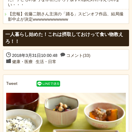
い・・・
【悲報】佐藤二朗さん主演の「踊る」スピンオフ作品、結局撮
影中止が決定wwwwwwwwwwww
Powered by livedoor 相互RSS
一人暮らし始めた！これは摂取しておけって食い物教え
ろ！！
2018年3月31日10:00:48
コメント(33)
健康・医療
生活・日常
Tweet