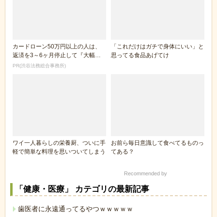
カードローン50万円以上の人は、
「これだけはガチで身体にいい」と
返済を3～6ヶ月停止して『大幅に
思ってる食品あげてけ
減額してから返済...
PR(渋谷法務総合事務所)
ワイ一人暮らしの栄養厨、ついに手
お前ら毎日意識して食べてるものっ
軽で簡単な料理を思いついてしまう
てある？
Recommended by
「健康・医療」 カテゴリの最新記事
歯医者に永遠通ってるやつｗｗｗｗｗ