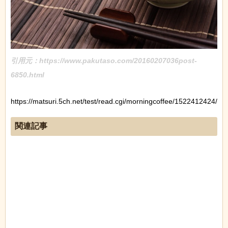
引用元：https://www.pakutaso.com/20160207036post-
6850.html
https://matsuri.5ch.net/test/read.cgi/morningcoffee/1522412424/
関連記事