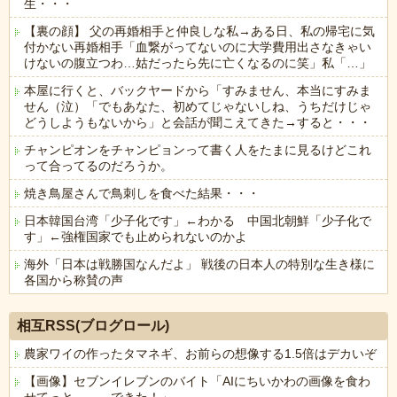
生・・・
【裏の顔】 父の再婚相手と仲良しな私→ある日、私の帰宅に気
付かない再婚相手「血繋がってないのに大学費用出さなきゃい
けないの腹立つわ…姑だったら先に亡くなるのに笑」私「…」
本屋に行くと、バックヤードから「すみません、本当にすみま
せん（泣）「でもあなた、初めてじゃないしね、うちだけじゃ
どうしようもないから」と会話が聞こえてきた→すると・・・
チャンピオンをチャンピョンって書く人をたまに見るけどこれ
って合ってるのだろうか。
焼き鳥屋さんで鳥刺しを食べた結果・・・
日本韓国台湾「少子化です」←わかる 中国北朝鮮「少子化で
す」←強権国家でも止められないのかよ
海外「日本は戦勝国なんだよ」 戦後の日本人の特別な生き様に
各国から称賛の声
Powered by livedoor 相互RSS
相互RSS(ブログロール)
農家ワイの作ったタマネギ、お前らの想像する1.5倍はデカいぞ
【画像】セブンイレブンのバイト「AIにちいかわの画像を食わ