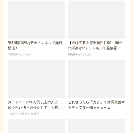
第8期清麗戦をRチャンネルで無料
【登録不要＆完全無料】90・00年
配信！
代洋楽がRチャンネルで見放題
PR(Rチャンネル)
PR(Rチャンネル)
カードローン50万円以上の人は、
これ食ったら「ガチ」で体調改善す
返済を3～6ヶ月停止して『大幅に
るぞって食べ物ｗｗｗｗｗ
減額してから返済...
PR(渋谷法務総合事務所)