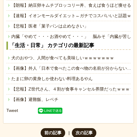
【朗報】納豆卵キムチブロッコリー丼、食えば食うほど痩せる
【速報】イオンモールダイエット←ガチでコスパいいと話題ｗｗ
【悲報】医者「菓子パンは止めなさい」
内臓「やめて・・・お酒やめて・・・」 脳みそ「内臓が苦しが
「生活・日常」 カテゴリの最新記事
犬のおやつ、人間が食べても美味しいｗｗｗｗｗｗｗ
【画像】外人「日本で食べたこの食べ物の名前が分からない…も
たまに卵の黄身しか使わない料理あるやん
【悲報】Z世代さん、４割が食事キャンセル界隈だったｗｗｗｗ
【画像】避難飯、レベチ
Tweet
前の記事
次の記事