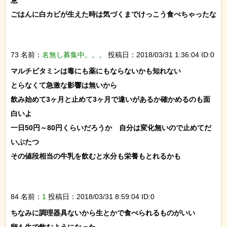
ごはんに白カビが生えた時は気づくまでけっこう食べちゃったな

73 名前：
名無し募集中。。。
投稿日：2018/03/31 1:36:04 ID:0
マルチビタミンは毒にも薬にもならないかも知れない

とらなくて急激な影響は無いから

飲み始めて3ヶ月と止めて3ヶ月で違いがあるか確かめるのも面
白いよ

一日50円～80円くらいだろうか　自分は変化無いので止めてだ
いぶたつ

その値段相当の牛乳を飲むと水分も栄養もとれるかも

84 名前：
1
投稿日：2018/03/31 8:59:04 ID:0
ちなみに調理器具ないから生とかで食べられるものがいい

卵も生で飲むようになった
