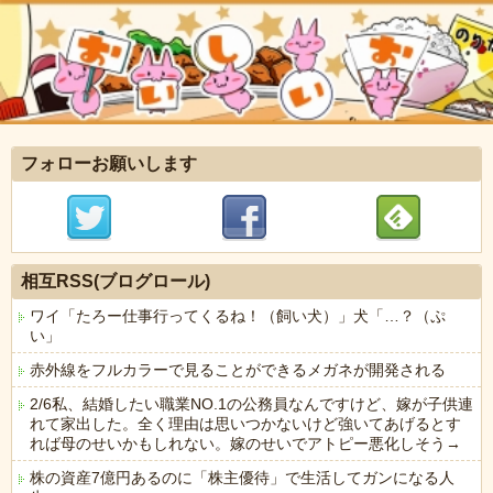
フォローお願いします
相互RSS(ブログロール)
ワイ「たろー仕事行ってくるね！（飼い犬）」犬「…？（ぷ
い」
赤外線をフルカラーで見ることができるメガネが開発される
2/6私、結婚したい職業NO.1の公務員なんですけど、嫁が子供連
れて家出した。全く理由は思いつかないけど強いてあげるとす
れば母のせいかもしれない。嫁のせいでアトピー悪化しそう→
株の資産7億円あるのに「株主優待」で生活してガンになる人