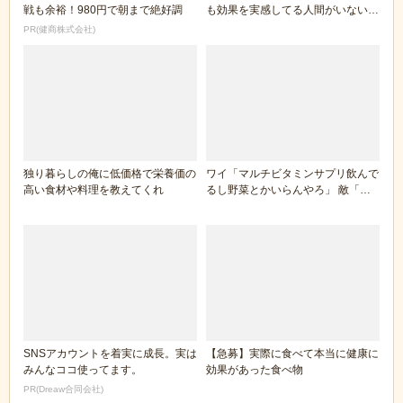
戦も余裕！980円で朝まで絶好調
も効果を実感してる人間がいないの
に謎の１５兆円巨...
PR(健商株式会社)
独り暮らしの俺に低価格で栄養価の
ワイ「マルチビタミンサプリ飲んで
高い食材や料理を教えてくれ
るし野菜とかいらんやろ」 敵「そ
れは違うぞ」 ワ...
SNSアカウントを着実に成長。実は
【急募】実際に食べて本当に健康に
みんなココ使ってます。
効果があった食べ物
PR(Dreaw合同会社)