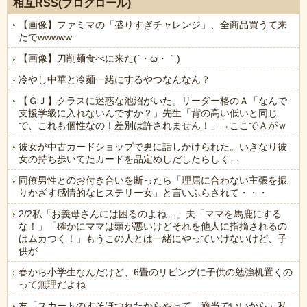
相互RSS(ブログロール)
【画像】ファミマの「盛りすぎチャレンジ」、全商品買うて来
たでwwwww
【画像】刀削麺食べに来た(´・ω・｀)
冷やし中華と冷麺一緒にするやつなんなん？
【ＧＪ】クラスに迷惑な池沼がいた。リーダー格のＡ「なんで
支援学級に入れないんですか？」先生「背の高い低いと同じ
で、これも個性なの！差別は許されません！」→ここでＡがｗ
彼女が中古カードショップで男に話しかけられた。いきなり彼
女の持ち歩いてたカードを品定めしだしたらしく…
同僚男性とのお付き合いを断ったら「理屈に合わない主張を振
りかざす感情的なヒステリー女」と言いふらされて・・・
2/2私「お義母さんには困るのよね…」夫「ママを馬鹿にする
な！」「確かにママは頭が悪いけどそれを他人に指摘されるの
はムカつく！」もうこの人とは一緒にやっていけないけど、子
供が
春から小学生なんだけど、6畳のリビングに子供の勉強机置くの
って無理だよね
友「スカートのすそほつれたからやって、適当でいいから」私