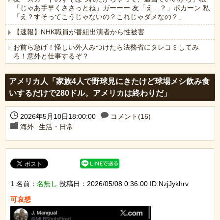
「じゃあ手早くささっとね」ガーーー 友「え…？」ポカーン 私
「え？すそってこうじゃないの？これじゃダメなの？」
【速報】NHK職員が番組出演者から性被害
お前ら急げ！怪しい外人みつけたら法務省にタレコミしてみ
ろ！意外と仕事するぞ？
Powered by livedoor 相互RSS
アメリカ人「家族4人で野球見にきたけど球場メシ飲み食
いするだけで280ドル。アメリカは終わりだ」
2026年5月10日18:00:00
コメント(16)
海外
生活・日常
1 名前：
名無し
投稿日：2026/05/08 0:36:00 ID:NzjJykhrv