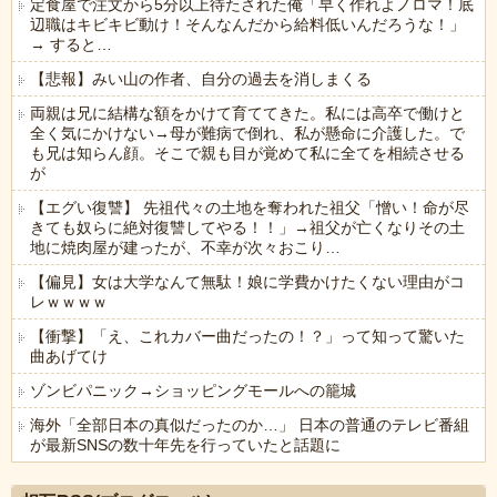
定食屋で注文から5分以上待たされた俺「早く作れよノロマ！底
辺職はキビキビ動け！そんなんだから給料低いんだろうな！」
→ すると…
【悲報】みい山の作者、自分の過去を消しまくる
両親は兄に結構な額をかけて育ててきた。私には高卒で働けと
全く気にかけない→母が難病で倒れ、私が懸命に介護した。で
も兄は知らん顔。そこで親も目が覚めて私に全てを相続させる
が
【エグい復讐】 先祖代々の土地を奪われた祖父「憎い！命が尽
きても奴らに絶対復讐してやる！！」→祖父が亡くなりその土
地に焼肉屋が建ったが、不幸が次々おこり…
【偏見】女は大学なんて無駄！娘に学費かけたくない理由がコ
レｗｗｗｗ
【衝撃】「え、これカバー曲だったの！？」って知って驚いた
曲あげてけ
ゾンビパニック→ショッピングモールへの籠城
海外「全部日本の真似だったのか…」 日本の普通のテレビ番組
が最新SNSの数十年先を行っていたと話題に
Powered by livedoor 相互RSS