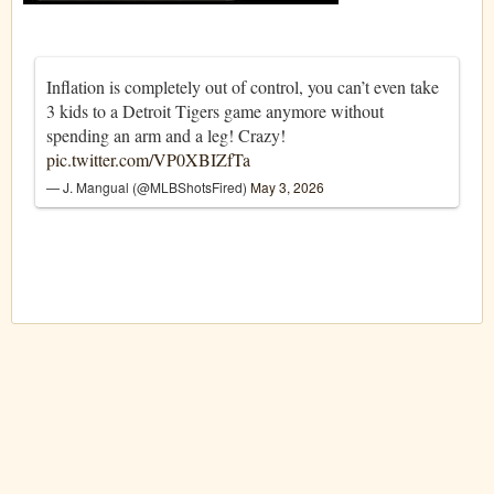
Inflation is completely out of control, you can’t even take
3 kids to a Detroit Tigers game anymore without
spending an arm and a leg! Crazy!
pic.twitter.com/VP0XBIZfTa
— J. Mangual (@MLBShotsFired)
May 3, 2026