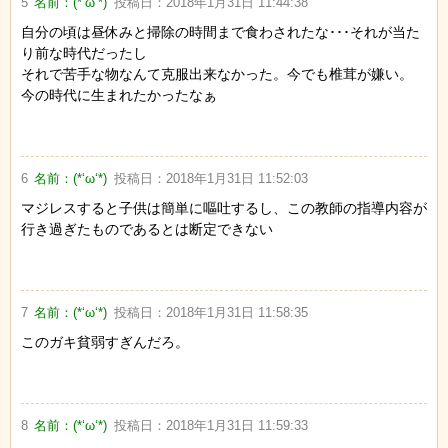
5
名前：
(*‘ω‘*)
投稿日：
2018年1月31日 11:44:38
自分の頃は昼休みと掃除の時間まで食わされたな･･･それが当た
り前な時代だったし
それで苦手な物なんて克服出来なかった。今でも椎茸が嫌い。
今の時代に生まれたかったなぁ
6
名前：
(*‘ω‘*)
投稿日：
2018年1月31日 11:52:03
マジレスすると子供は簡単に嘔吐するし、この教師の指導内容が
行き過ぎたものであるとは断定できない
7
名前：
(*‘ω‘*)
投稿日：
2018年1月31日 11:58:35
このガキ貧弱すぎんだろ。
8
名前：
(*‘ω‘*)
投稿日：
2018年1月31日 11:59:33