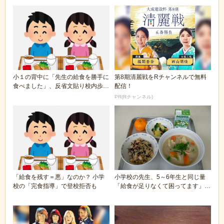
小１の背中に「先生の給食を勝手に
第8期清麗戦をRチャンネルで無料
食べました」、反省文貼り校内歩か
配信！
せる…女性教諭を...
PR(Rチャンネル)
「給食を残す＝悪」なのか？ 小学
小学校の先生、5～6年生と同じ量
校の「完食指導」で登校拒否も
「給食が足りなくて困ってます」有
吉とマツコも同情...