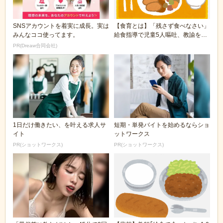
SNSアカウントを着実に成長。実は
【食育とは】「残さず食べなさい」
みんなココ使ってます。
給食指導で児童5人嘔吐、教諭を厳
重注意
PR(Dreaw合同会社)
1日だけ働きたい、を叶える求人サ
短期・単発バイトを始めるならショ
イト
ットワークス
PR(ショットワークス)
PR(ショットワークス)