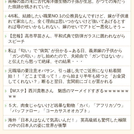
南極の血の滝に古代海洋微生物の子孫が生息。かつての海だっ
た痕跡が残されていた
4/6私、結婚したい職業NO.1の公務員なんですけど、嫁が子供連
れて家出した。全く理由は思いつかないけど強いてあげるとす
れば母のせいかもしれない。嫁のせいでアトピー悪化しそう→
【悲報】高市早苗さん、平和式典で防弾ガラスに囲われながら
スピーチ
私は『匂い』で “病気” が分かる→ある日、義弟嫁の子供から
「ガンの匂い」がし始めたので、夫経由で「ガンではないか」
と伝えたら怒って絶縁、その結果・・・
元職場の要注意オバサン、引っ越し先でご近所になり粘着開
始！！「どこまで送って！」から始まり半年も経つと「お金貸
してくれない？」断ると翌日、玄関前にゴミが置かれる
【Mステ】西川貴教さん 魅惑のマーメイドすぎるｗｗｗｗｗｗ
ｗｗ
５大、肉食じゃないけど凶暴な動物「カバ」「アフリカゾウ」
「バッファロー」「コーカサスオオカブト」
海外「日本人はなんて気高いんだ！」 英高級紙も驚愕した極限
の中の日本人の姿に世界が衝撃
Powered by livedoor 相互RSS