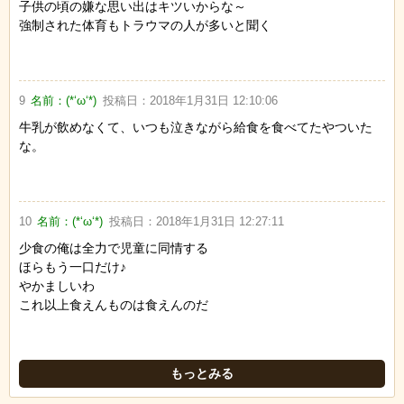
子供の頃の嫌な思い出はキツいからな～
強制された体育もトラウマの人が多いと聞く
9
名前：
(*‘ω‘*)
投稿日：
2018年1月31日 12:10:06
牛乳が飲めなくて、いつも泣きながら給食を食べてたやついた
な。
10
名前：
(*‘ω‘*)
投稿日：
2018年1月31日 12:27:11
少食の俺は全力で児童に同情する
ほらもう一口だけ♪
やかましいわ
これ以上食えんものは食えんのだ
もっとみる