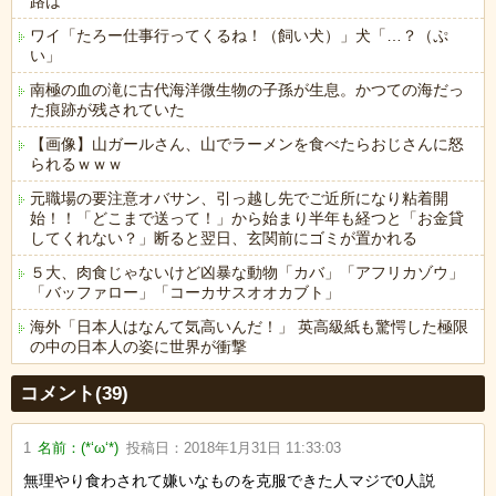
路は
ワイ「たろー仕事行ってくるね！（飼い犬）」犬「…？（ぷ
い」
南極の血の滝に古代海洋微生物の子孫が生息。かつての海だっ
た痕跡が残されていた
【画像】山ガールさん、山でラーメンを食べたらおじさんに怒
られるｗｗｗ
元職場の要注意オバサン、引っ越し先でご近所になり粘着開
始！！「どこまで送って！」から始まり半年も経つと「お金貸
してくれない？」断ると翌日、玄関前にゴミが置かれる
５大、肉食じゃないけど凶暴な動物「カバ」「アフリカゾウ」
「バッファロー」「コーカサスオオカブト」
海外「日本人はなんて気高いんだ！」 英高級紙も驚愕した極限
の中の日本人の姿に世界が衝撃
Powered by livedoor 相互RSS
コメント(39)
1
名前：
(*‘ω‘*)
投稿日：
2018年1月31日 11:33:03
無理やり食わされて嫌いなものを克服できた人マジで0人説