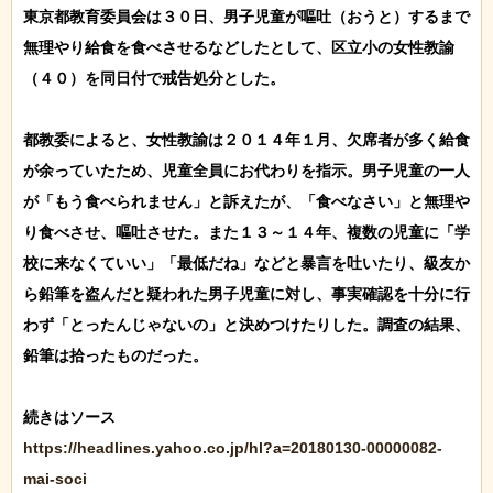
東京都教育委員会は３０日、男子児童が嘔吐（おうと）するまで
無理やり給食を食べさせるなどしたとして、区立小の女性教諭
（４０）を同日付で戒告処分とした。

都教委によると、女性教諭は２０１４年１月、欠席者が多く給食
が余っていたため、児童全員にお代わりを指示。男子児童の一人
が「もう食べられません」と訴えたが、「食べなさい」と無理や
り食べさせ、嘔吐させた。また１３～１４年、複数の児童に「学
校に来なくていい」「最低だね」などと暴言を吐いたり、級友か
ら鉛筆を盗んだと疑われた男子児童に対し、事実確認を十分に行
わず「とったんじゃないの」と決めつけたりした。調査の結果、
鉛筆は拾ったものだった。

https://headlines.yahoo.co.jp/hl?a=20180130-00000082-
mai-soci