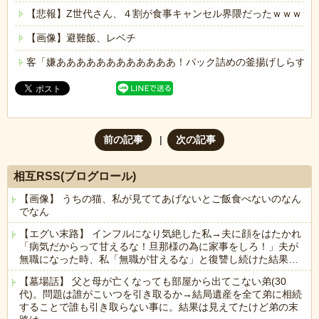
【悲報】Z世代さん、４割が食事キャンセル界隈だったｗｗｗｗ
【画像】避難飯、レベチ
客「嫌ああああああああああああ！パック詰めの釜揚げしらすに
前の記事
次の記事
相互RSS(ブログロール)
【画像】 うちの猫、私が見ててあげないとご飯食べないのなん
でなん
【エグい末路】 インフルになり気絶した私→夫に顔をはたかれ
「病気だからって甘えるな！旦那様の為に家事をしろ！」夫が
無職になった時、私「無職が甘えるな」と復讐し続けた結果…
【墓場話】 父と母が亡くなっても部屋から出てこない弟(30
代)。問題は誰がこいつを引き取るか→結局遺産を全て弟に相続
することで誰も引き取らない事に。結果は見えてたけど弟の末