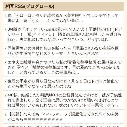
相互RSS(ブログロール)
俺「今日一日、俺が介護代るから美容院行ってランチでもして
来いよ」嫁「うん」→とんでもない事に…
3/4隣奥「オラァ！いるのは分かってんだよ！子供預かれ！(ドア
ケリー！」私(ヒィィィ…)→隣奥の旦那さんに相談したら逃げら
れた。夫に相談してもなにいってだこいつ。どうすれば…
同僚男性とのお付き合いを断ったら「理屈に合わない主張を振
りかざす感情的なヒステリー女」と言いふらされて・・・
エネ夫に離婚を突きつけたら私の職場(法律事務所)に乗り込んで
きた 堂々と「離婚の法律相談です。母の薦めでこちらに参りま
した」と言っているが、この事務所は…
生理の予定が８月６日なんだけど７月２９日にドバッと鮮血で
たから生理かな？って思ったのよね
4/6私、結婚したい職業NO.1の公務員なんですけど、嫁が子供連
れて家出した。全く理由は思いつかないけど強いてあげるとす
れば母のせいかもしれない。嫁のせいでアトピー悪化しそう→
【悲報】なんでも「へへっｗ」って誤魔化してきたワイの末路
がこちらｗｗｗｗｗｗｗｗｗｗ