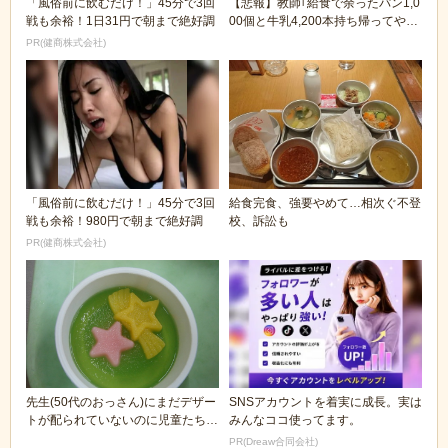
「風俗前に飲むだけ！」45分で3回
【悲報】教師｢給食で余ったパン1,0
戦も余裕！1日31円で朝まで絶好調
00個と牛乳4,200本持ち帰ってやっ
たわ」
PR(健商株式会社)
「風俗前に飲むだけ！」45分で3回
給食完食、強要やめて…相次ぐ不登
戦も余裕！980円で朝まで絶好調
校、訴訟も
PR(健商株式会社)
先生(50代のおっさん)にまだデザー
SNSアカウントを着実に成長。実は
トが配られていないのに児童たちが
みんなココ使ってます。
給食を先に食...
PR(Dreaw合同会社)