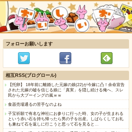
フォローお願いします
相互RSS(ブログロール)
【托卵】 18年前に離婚した元嫁の娘(22)が今嫁に凸！余命宣告
された元嫁の嘘を信じる娘に「真実」を隠し続ける俺へ、スレ
民から大ブーイングの嵐ｗｗ
食器売場通るの苦手なのよね
子宝祈願で有名な神社にお参りに行った時、女の子が生まれる
という赤い石を持ち帰ったら男の子を出産。しばらくしてお礼
も兼ねて石を返しに行こうと思って石を見ると…