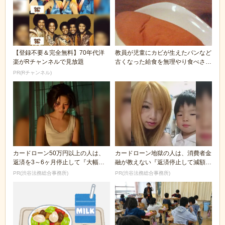
【登録不要＆完全無料】70年代洋
教員が児童にカビが生えたパンなど
楽がRチャンネルで見放題
古くなった給食を無理やり食べさせ
る
PR(Rチャンネル)
カードローン50万円以上の人は、
カードローン地獄の人は、消費者金
返済を3～6ヶ月停止して『大幅に
融が教えない『返済停止して減額・
減額してから返済...
免除する方法』で...
PR(渋谷法務総合事務所)
PR(渋谷法務総合事務所)