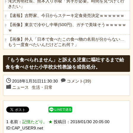
滝沢秀明社長、熊本入り示唆「男手が必要。時間を見つけて行
きたい」
【速報】吉野家、今日からステーキ定食発売決定ｗｗｗｗｗｗ
【画像】東京で冷やし中華(500円)、ガチで美味そうｗｗｗｗｗ
ｗ
【画像】外人「日本で食べたこの食べ物の名前が分からない…
もう一度食べたいんだけどこれ何？」
Powered by livedoor 相互RSS
「もう食べられません」と訴える児童に嘔吐するまで給
食を食べさせた小学校女性教諭を戒告処分。
2018年1月31日11:30:30
コメント(39)
ニュース
生活・日常
1 名前：
記憶たどり。 ★
投稿日：2018/01/30 20:05:00
ID:CAP_USER9.net