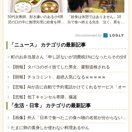
50代女教師、好き嫌いのある小4男
「給食は休憩ではありません」10
児の口の中に無理矢理に給食を押し
分で食べ終える先生 泣く、席を立
込む 男児は嘔...
つ…児童の素顔が...
Recommended by
「ニュース」 カテゴリの最新記事
町のお弁当屋さん「申し訳ないが消費税1%になったらその分商
【朗報】タバコのポイ捨てした男女、書類送検される
【朗報】チョコミント、超絶人気になるｗｗｗｗｗ
【悲報】AIが店に自動で予約電話かけてくれるサービス「オート
【悲報】包丁キャンセル界隈、爆誕
「生活・日常」 カテゴリの最新記事
【画像】外人「日本で食べたこの食べ物の名前が分からない…も
たまに卵の黄身しか使わない料理あるやん