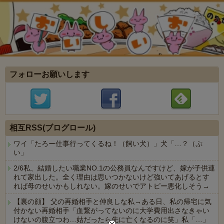
フォローお願いします
相互RSS(ブログロール)
ワイ「たろー仕事行ってくるね！（飼い犬）」犬「…？（ぷ
い」
2/6私、結婚したい職業NO.1の公務員なんですけど、嫁が子供連
れて家出した。全く理由は思いつかないけど強いてあげるとす
れば母のせいかもしれない。嫁のせいでアトピー悪化しそう→
【裏の顔】 父の再婚相手と仲良しな私→ある日、私の帰宅に気
付かない再婚相手「血繋がってないのに大学費用出さなきゃい
けないの腹立つわ…姑だったら先に亡くなるのに笑」私「…」