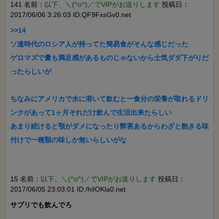
141 名前：
以下、＼(^o^)／でVIPがお送りします
投稿日：
2017/06/06 3:26:03 ID:QF9FxsGv0.net
>>14

ソ連時代のロシア人が持ってた簡易食がそんな感じだった

ゲロマズで量も満足感があるものじゃないから士気ダダ下がりだ
ったらしいが

ちなみにアメリカで水に溶いて飲むと一食分の栄養が取れるドリ
ンクがあって1ヶ月それだけ飲んで生活出来たらしい

あまり続けると顎がダメになったり弊害あるからわざと飽きる味
付けで一種類の味しか無いらしいがな

15 名前：
以下、＼(^o^)／でVIPがお送りします
投稿日：
2017/06/05 23:03:01 ID:/hiIOKla0.net
サプリでも飲んでろ
