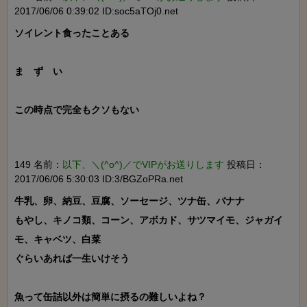
2017/06/06 0:39:02 ID:soc5aTOj0.net
ソイレント食ったことある

ま　ず　い

この時点で完全もクソもない

149 名前：
以下、＼(^o^)／でVIPがお送りします
投稿日：
2017/06/06 5:30:03 ID:3/BGZoPRa.net
牛乳、卵、納豆、豆腐、ソーセージ、ツナ缶、バナナ

もやし、キノコ類、コーン、アボカド、サツマイモ、ジャガイ
モ、キャベツ、白菜

ぐらいあれば一生いけそう

魚って缶詰以外は簡単に摂るの難しいよね？
