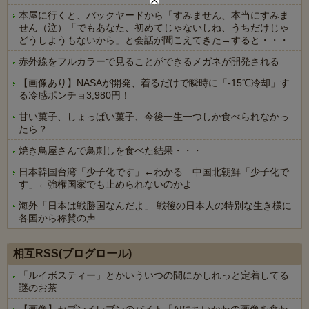
本屋に行くと、バックヤードから「すみません、本当にすみま
せん（泣）「でもあなた、初めてじゃないしね、うちだけじゃ
どうしようもないから」と会話が聞こえてきた→すると・・・
赤外線をフルカラーで見ることができるメガネが開発される
【画像あり】NASAが開発、着るだけで瞬時に「-15℃冷却」す
る冷感ポンチョ3,980円！
甘い菓子、しょっぱい菓子、今後一生一つしか食べられなかっ
たら？
焼き鳥屋さんで鳥刺しを食べた結果・・・
日本韓国台湾「少子化です」←わかる 中国北朝鮮「少子化で
す」←強権国家でも止められないのかよ
海外「日本は戦勝国なんだよ」 戦後の日本人の特別な生き様に
各国から称賛の声
Powered by livedoor 相互RSS
相互RSS(ブログロール)
「ルイボスティー」とかいういつの間にかしれっと定着してる
謎のお茶