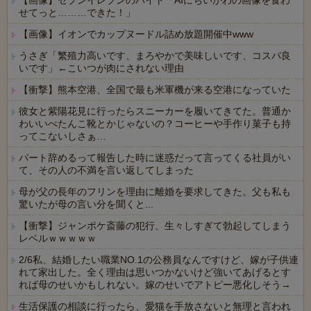
【画像】セブンイレブンのバイト「AIにちいかわの画像を食わ
せてっと………できた！」
【画像】イオンでカップヌードル詰め放題開催中www
うさぎ「繁殖力高いです、まろやかで美味しいです、コスパ良
いです」←こいつが肉にされない理由
【衝撃】熊本空港、全国で最も米軍機が来る空港になっていた
彼女と紫陽花見に行ったらスニーカーを履いてきてた。普通か
わいいぺたんこ靴とかじゃないの？コーヒーや手作り菓子も持
ってこないしさぁ…
パート辞めるって報告した時に迷惑だって言ってくる社員がい
て、その人の不満を言い返してしまった
母が父の長年のフリンを理由に離婚を要求してきた。父も私も
驚いたが母の言い分を聞くと...
【衝撃】ジャンポケ斎藤の犯行、生々しすぎて勃起してしまう
レベルｗｗｗｗｗ
2/6私、結婚したい職業NO.1の公務員なんですけど、嫁が子供連
れて家出した。全く理由は思いつかないけど強いてあげるとす
れば母のせいかもしれない。嫁のせいでアトピー悪化しそう→
生活保護の相談に行ったら、愛猫を手放さないと無理と言われ