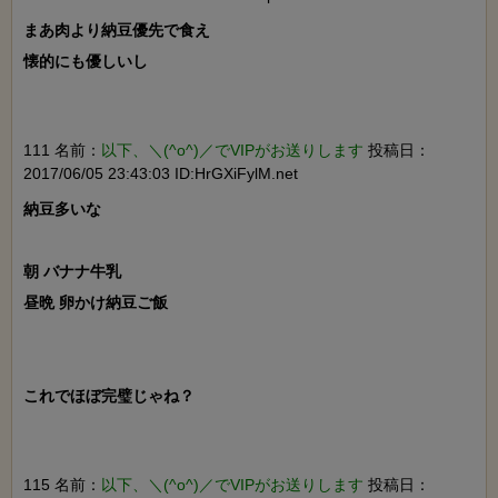
まあ肉より納豆優先で食え

懐的にも優しいし

111 名前：
以下、＼(^o^)／でVIPがお送りします
投稿日：
2017/06/05 23:43:03 ID:HrGXiFylM.net
納豆多いな

朝 バナナ牛乳

昼晩 卵かけ納豆ご飯

これでほぼ完璧じゃね？

115 名前：
以下、＼(^o^)／でVIPがお送りします
投稿日：