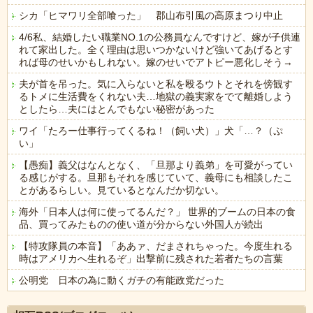
シカ「ヒマワリ全部喰った」 郡山布引風の高原まつり中止
4/6私、結婚したい職業NO.1の公務員なんですけど、嫁が子供連
れて家出した。全く理由は思いつかないけど強いてあげるとす
れば母のせいかもしれない。嫁のせいでアトピー悪化しそう→
夫が首を吊った。気に入らないと私を殴るウトとそれを傍観す
るトメに生活費をくれない夫…地獄の義実家をでて離婚しよう
としたら…夫にはとんでもない秘密があった
ワイ「たろー仕事行ってくるね！（飼い犬）」犬「…？（ぷ
い」
【愚痴】義父はなんとなく、「旦那より義弟」を可愛がってい
る感じがする。旦那もそれを感じていて、義母にも相談したこ
とがあるらしい。見ているとなんだか切ない。
海外「日本人は何に使ってるんだ？」 世界的ブームの日本の食
品、買ってみたものの使い道が分からない外国人が続出
【特攻隊員の本音】「ああァ、だまされちゃった。今度生れる
時はアメリカへ生れるぞ」出撃前に残された若者たちの言葉
公明党 日本の為に動くガチの有能政党だった
Powered by livedoor 相互RSS