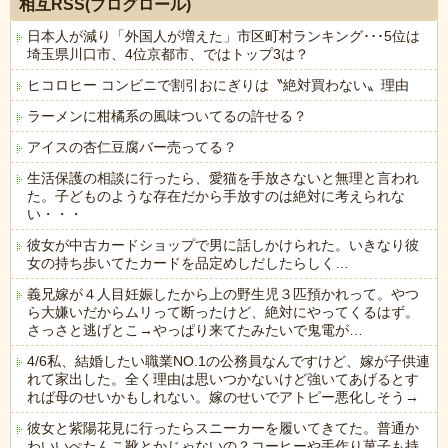
相互RSS(ブログロール)
日本人が減り「外国人が増えた」市区町村ランキング･･･5位は
埼玉県川口市、4位京都市、ではトップ3は？
ヒコロヒー コンビニで割引おにぎりは〝絶対買わない〟理由
ラーメンに柑橘系の風味ついてるの許せる？
アイスの杏仁豆腐バー売ってる？
生活保護の相談に行ったら、愛猫を手放さないと無理と言われ
た。子どものような存在だから手放すのは絶対に考えられな
い・・・
彼女が中古カードショップで男に話しかけられた。いきなり彼
女の持ち歩いてたカードを品定めしだしたらしく…
義兄嫁が４人目妊娠したから上の野生児３匹預かれって。やつ
ら大嫌いだからムリって断ったけど、絶対にやってくるはず。
さっさと逃げとこ→やっぱり来てたみたいで鬼電が…
4/6私、結婚したい職業NO.1の公務員なんですけど、嫁が子供連
れて家出した。全く理由は思いつかないけど強いてあげるとす
れば母のせいかもしれない。嫁のせいでアトピー悪化しそう→
彼女と紫陽花見に行ったらスニーカーを履いてきてた。普通か
わいいぺたんこ靴とかじゃないの？コーヒーや手作り菓子も持