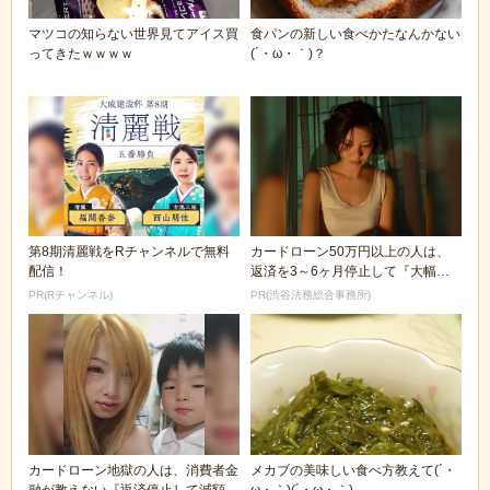
マツコの知らない世界見てアイス買
食パンの新しい食べかたなんかない
ってきたｗｗｗｗ
(´・ω・｀)？
第8期清麗戦をRチャンネルで無料
カードローン50万円以上の人は、
配信！
返済を3～6ヶ月停止して『大幅に
減額してから返済...
PR(Rチャンネル)
PR(渋谷法務総合事務所)
カードローン地獄の人は、消費者金
メカブの美味しい食べ方教えて(´・