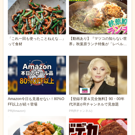
「これ一回も使ったことねえな…」
【動画あり】『マツコの知らない世
って食材
界』秋葉原ランチ特集が「レベル高
すぎてヤバい」と...
Amazon今日も見逃せない！80%O
【登録不要＆完全無料】90・00年
FF以上が続々登場
代洋楽がRチャンネルで見放題
PR(Amazon)
PR(Rチャンネル)