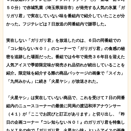
５０分）で赤城乳業（埼玉県深谷市）が発売する人気の氷菓「ガ
リガリ君」で実在していない味を番組内で紹介していたことが分
かった。フジテレビは７日放送の同番組内で謝罪した。

実在しない「ガリガリ君」を放送したのは、６日の同番組での
「コレ知らないＮＯ！」のコーナーで「ガリガリ君」の食感の秘
密を追跡した場面だった。番組では今年で発売３６年目を迎えた
人気アイスで季節限定味が発売され品切れが続出していることを
紹介。限定味を紹介する際の商品パッケージの画像で「スイカ」
「九州みかん」に続き「火星ヤシ」が放送された。

「火星ヤシ」は実在していない商品で、これを受けて７日の同番
組内のニュースコーナーの最後に同局の渡辺和洋アナウンサー
（４１）が「ここでお詫びと訂正があります」と切り出し、「昨
日の企画コーナー『コレ知らないＮＯ！』のガリガリ君を特集し
たＶＴＲの中で『ガリガリ君　火星ヤシ味』というアイスの画像