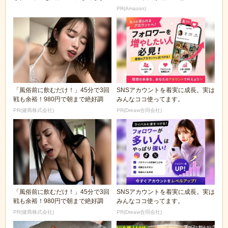
ｗｗｗｗｗ
の本気が...
PR(Amazon)
「風俗前に飲むだけ！」45分で3回
SNSアカウントを着実に成長。実は
戦も余裕！980円で朝まで絶好調
みんなココ使ってます。
PR(健商株式会社)
PR(Dreaw合同会社)
「風俗前に飲むだけ！」45分で3回
SNSアカウントを着実に成長。実は
戦も余裕！980円で朝まで絶好調
みんなココ使ってます。
PR(健商株式会社)
PR(Dreaw合同会社)