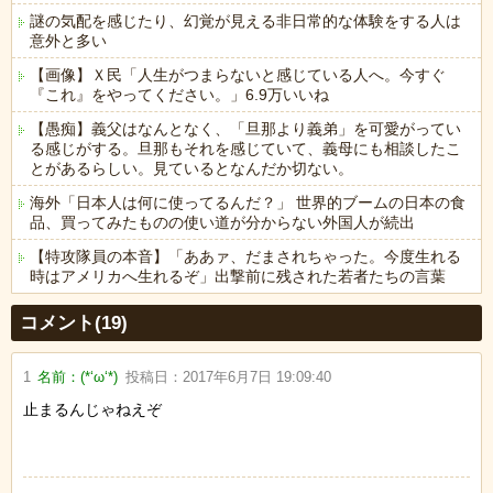
謎の気配を感じたり、幻覚が見える非日常的な体験をする人は
意外と多い
【画像】Ｘ民「人生がつまらないと感じている人へ。今すぐ
『これ』をやってください。」6.9万いいね
【愚痴】義父はなんとなく、「旦那より義弟」を可愛がってい
る感じがする。旦那もそれを感じていて、義母にも相談したこ
とがあるらしい。見ているとなんだか切ない。
海外「日本人は何に使ってるんだ？」 世界的ブームの日本の食
品、買ってみたものの使い道が分からない外国人が続出
【特攻隊員の本音】「ああァ、だまされちゃった。今度生れる
時はアメリカへ生れるぞ」出撃前に残された若者たちの言葉
Powered by livedoor 相互RSS
コメント(19)
1
名前：
(*‘ω‘*)
投稿日：
2017年6月7日 19:09:40
止まるんじゃねえぞ