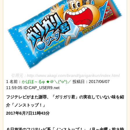
引用元：http://www.akagi.com/brand/garigarikun/index.html
1 名前：
かばほ～るφ ★＠＼(^o^)／
投稿日：2017/06/07
11:59:05 ID:CAP_USER9.net
フジテレビがまた謝罪、「ガリガリ君」の実在していない味を紹
介「ノンストップ！」

2017年6月7日11時43分

６日放送のフジテレビ系「ノンストップ！」（月～金曜・前９時