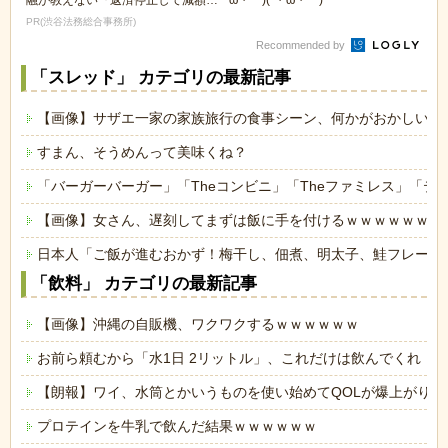
融が教えない『返済停止して減額・
ω・｀)(´・ω・｀)
免除する方法』で...
PR(渋谷法務総合事務所)
Recommended by
「スレッド」 カテゴリの最新記事
【画像】サザエ一家の家族旅行の食事シーン、何かがおかしいｗ
すまん、そうめんって美味くね？
「バーガーバーガー」「Theコンビニ」「Theファミレス」「テ
【画像】女さん、遅刻してまずは飯に手を付けるｗｗｗｗｗｗ
日本人「ご飯が進むおかず！梅干し、佃煮、明太子、鮭フレーク
「飲料」 カテゴリの最新記事
【画像】沖縄の自販機、ワクワクするｗｗｗｗｗｗ
お前ら頼むから「水1日 2リットル」、これだけは飲んでくれ
【朗報】ワイ、水筒とかいうものを使い始めてQOLが爆上がりす
プロテインを牛乳で飲んだ結果ｗｗｗｗｗｗ