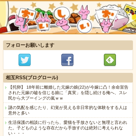
フォローお願いします
相互RSS(ブログロール)
【托卵】 18年前に離婚した元嫁の娘(22)が今嫁に凸！余命宣告
された元嫁の嘘を信じる娘に「真実」を隠し続ける俺へ、スレ
民から大ブーイングの嵐ｗｗ
謎の気配を感じたり、幻覚が見える非日常的な体験をする人は
意外と多い
生活保護の相談に行ったら、愛猫を手放さないと無理と言われ
た。子どものような存在だから手放すのは絶対に考えられな
い・・・