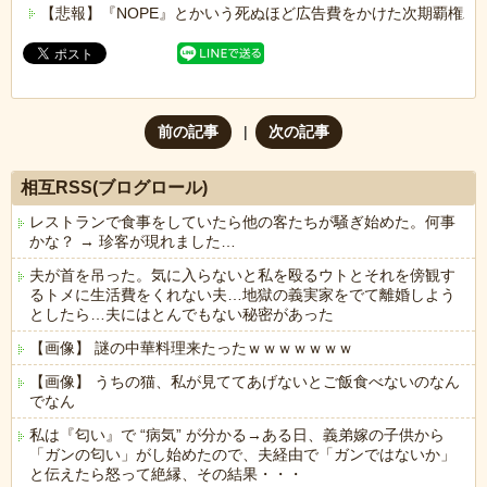
【悲報】『NOPE』とかいう死ぬほど広告費をかけた次期覇権炭
前の記事
次の記事
相互RSS(ブログロール)
レストランで食事をしていたら他の客たちが騒ぎ始めた。何事
かな？ → 珍客が現れました…
夫が首を吊った。気に入らないと私を殴るウトとそれを傍観す
るトメに生活費をくれない夫…地獄の義実家をでて離婚しよう
としたら…夫にはとんでもない秘密があった
【画像】 謎の中華料理来たったｗｗｗｗｗｗｗ
【画像】 うちの猫、私が見ててあげないとご飯食べないのなん
でなん
私は『匂い』で “病気” が分かる→ある日、義弟嫁の子供から
「ガンの匂い」がし始めたので、夫経由で「ガンではないか」
と伝えたら怒って絶縁、その結果・・・