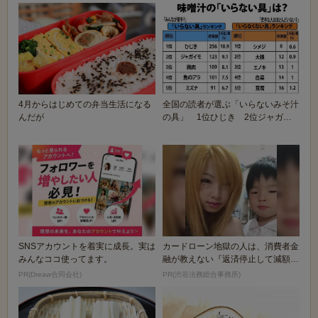
4月からはじめての弁当生活になる
全国の読者が選ぶ「いらないみそ汁
んだが
の具」 1位ひじき 2位ジャガイ
モ
SNSアカウントを着実に成長。実は
カードローン地獄の人は、消費者金
みんなココ使ってます。
融が教えない『返済停止して減額・
免除する方法』で...
PR(Dreaw合同会社)
PR(渋谷法務総合事務所)