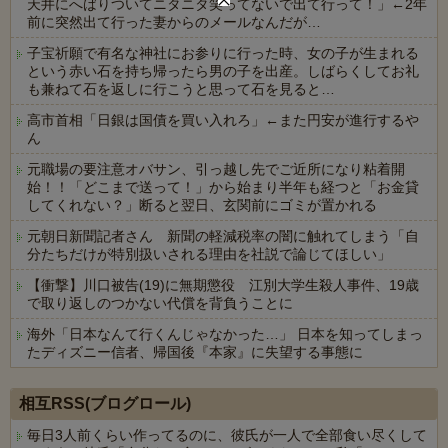
天井にへばりついてニタニタ笑ってないで出て行って！」←2年
前に突然出て行った妻からのメールなんだが…
子宝祈願で有名な神社にお参りに行った時、女の子が生まれる
という赤い石を持ち帰ったら男の子を出産。しばらくしてお礼
も兼ねて石を返しに行こうと思って石を見ると…
高市首相「日銀は国債を買い入れろ」←また円安が進行するや
ん
元職場の要注意オバサン、引っ越し先でご近所になり粘着開
始！！「どこまで送って！」から始まり半年も経つと「お金貸
してくれない？」断ると翌日、玄関前にゴミが置かれる
元朝日新聞記者さん 新聞の軽減税率の闇に触れてしまう「自
分たちだけが特別扱いされる理由を社説で論じてほしい」
【衝撃】川口被告(19)に無期懲役 江別大学生殺人事件、19歳
で取り返しのつかない代償を背負うことに
海外「日本なんて行くんじゃなかった…」 日本を知ってしまっ
たディズニー信者、帰国後『本家』に失望する事態に
Powered by livedoor 相互RSS
相互RSS(ブログロール)
毎日3人前くらい作ってるのに、彼氏が一人で全部食い尽くして