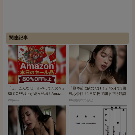
関連記事
「え、こんなセールやってたの？」
「風俗前に飲むだけ！」45分で3回
80％OFF以上が続々登場！Amazon
戦も余裕！1日31円で朝まで絶好調
の本気が...
PR(Amazon)
PR(健商株式会社)