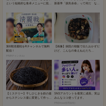
という短絡的な食卓メニューに批判
新基準「損失余命」って何だ なん
殺到
と、ひじきの煮...
第8期清麗戦をRチャンネルで無料
【画像】病院の朝飯で出たおかずだ
配信！
けど、こんなの食えねえだろ…
PR(Rチャンネル)
【ミステリー】干しひじきを鉄の釜
SNSアカウントを着実に成長。実は
からステンレス釜に変更して作った
みんなココ使ってます。
ら、なぜか鉄分の...
PR(Dreaw合同会社)