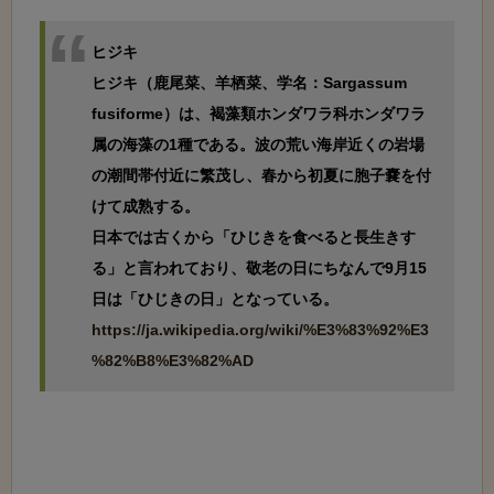
ヒジキ

ヒジキ（鹿尾菜、羊栖菜、学名：Sargassum 
fusiforme）は、褐藻類ホンダワラ科ホンダワラ
属の海藻の1種である。波の荒い海岸近くの岩場
の潮間帯付近に繁茂し、春から初夏に胞子嚢を付
けて成熟する。

日本では古くから「ひじきを食べると長生きす
る」と言われており、敬老の日にちなんで9月15
https://ja.wikipedia.org/wiki/%E3%83%92%E3
%82%B8%E3%82%AD