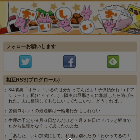
フォローお願いします
相互RSS(ブログロール)
3/4隣奥「オラァ！いるのは分かってんだよ！子供預かれ！(ドア
ケリー！」私(ヒィィィ…)→隣奥の旦那さんに相談したら逃げら
れた。夫に相談してもなにいってだこいつ。どうすれば…
警備ロボットの最適解は一輪走行かもしれない
生理の予定が８月６日なんだけど７月２９日にドバッと鮮血で
たから生理かな？って思ったのよね
「あなた、いい加減にして。私達は別れたの！わかってるの！