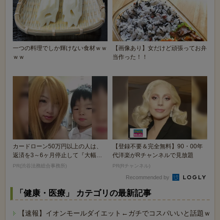
一つの料理でしか輝けない食材ｗｗ
【画像あり】女だけど頑張ってお弁
ｗｗ
当作った！！
カードローン50万円以上の人は、
【登録不要＆完全無料】90・00年
返済を3～6ヶ月停止して『大幅に
代洋楽がRチャンネルで見放題
減額してから返済...
PR(渋谷法務総合事務所)
PR(Rチャンネル)
Recommended by
「健康・医療」 カテゴリの最新記事
【速報】イオンモールダイエット←ガチでコスパいいと話題ｗｗ