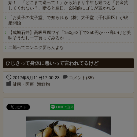
始！！「どこまで送って！」から始まり半年も経つと「お金貸
してくれない？」断ると翌日、玄関前にゴミが置かれる
「お菓子の太子堂」で知られる（株）太子堂（千代田区）が破
産開始
【成城石井】高級豆腐ワイ「150g×2丁で250円か･･･高いけど美
味そうだし一丁買ってみるか！」
二郎ってニンニク要らんよな
Powered by livedoor 相互RSS
ひじきって身体に悪いって言われてるけど
2017年5月11日17:00:23
コメント(35)
健康・医療
海鮮物