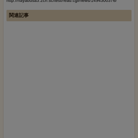
http://hayabusa3.2ch.sc/test/read.cgi/news/1494300376/
関連記事