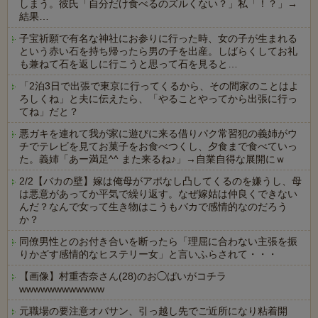
しまう。彼氏「自分だけ食べるのズルくない？」私「！？」→
結果…
子宝祈願で有名な神社にお参りに行った時、女の子が生まれる
という赤い石を持ち帰ったら男の子を出産。しばらくしてお礼
も兼ねて石を返しに行こうと思って石を見ると…
「2泊3日で出張で東京に行ってくるから、その間家のことはよ
ろしくね」と夫に伝えたら、「やることやってから出張に行っ
てね」だと？
悪ガキを連れて我が家に遊びに来る借りパク常習犯の義姉がウ
チでテレビを見てお菓子をお食べつくし、夕食まで食べていっ
た。義姉「あー満足^^ また来るね♪」→自業自得な展開にｗ
2/2【バカの壁】嫁は俺母がアポなし凸してくるのを嫌うし、母
は悪意があってか平気で繰り返す。なぜ嫁姑は仲良くできない
んだ？なんで女って生き物はこうもバカで感情的なのだろう
か？
同僚男性とのお付き合いを断ったら「理屈に合わない主張を振
りかざす感情的なヒステリー女」と言いふらされて・・・
【画像】村重杏奈さん(28)のお◯ぱいがコチラ
wwwwwwwwwwww
元職場の要注意オバサン、引っ越し先でご近所になり粘着開