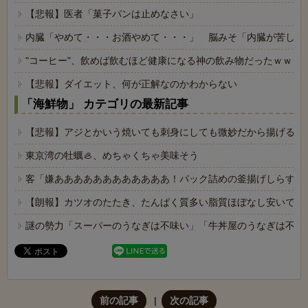
【悲報】医者「菓子パンは止めなさい」
内臓「やめて・・・お酒やめて・・・」 脳みそ「内臓が苦しが
"コーヒー"、飲めば飲むほど健康になる神の飲み物だったｗｗｗ
【悲報】ダイエット、何が正解なのかわからない
「海鮮物」 カテゴリの最新記事
【悲報】アジとかいう焼いても刺身にしても微妙だから揚げるし
東京湾の牡蠣🦪、めちゃくちゃ美味そう
客「嫌ああああああああああああ！パック詰めの釜揚げしらすに
【朗報】カツオのたたき、たんぱく質多い脂質ほぼなし安いで叩
謎の勢力「スーパーのうなぎは不味い」「牛丼屋のうなぎは不味
前の記事
次の記事