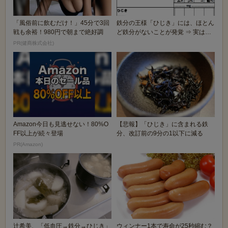
「風俗前に飲むだけ！」45分で3回
鉄分の王様「ひじき」には、ほとん
戦も余裕！980円で朝まで絶好調
ど鉄分がないことが発覚 ⇒ 実は鍋
から溶け出した...
PR(健商株式会社)
Amazon今日も見逃せない！80%O
【悲報】「ひじき」に含まれる鉄
FF以上が続々登場
分、改訂前の9分の1以下に減る
PR(Amazon)
辻希美、「低血圧→鉄分→ひじき」
ウィンナー1本で寿命が25秒縮む？