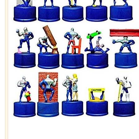
チャットGPTで「デーモン小暮」を調
【ひでぶ】茨城県にあ
べた結果
ている「アベシパン」
悪夢すぎるｗｗｗｗｗ
石を卵と思い込み温め続けていたハク
「マンデラ効果」とい
トウワシのオスに孤児のヒナが託さ
と異なる思い込み、ガ
れ、お世話をするように【続編】
ｗｗｗｗｗｗｗｗｗｗ