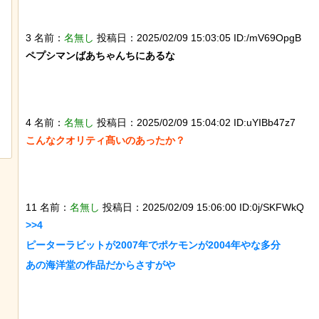
3 名前：
名無し
投稿日：2025/02/09 15:03:05 ID:/mV69OpgB
ペプシマンばあちゃんちにあるな

迷子のウサギが警察に保護され、正式
【ネタ】玄関ドアに貼
な「警察ウサギ」となる
撃退できる？ あまりに
4 名前：
名無し
投稿日：2025/02/09 15:04:02 ID:uYIBb47z7
イフハックが話題にｗ
こんなクオリティ髙いのあったか？

11 名前：
名無し
投稿日：2025/02/09 15:06:00 ID:0j/SKFWkQ
>>4

ピーターラビットが2007年でポケモンが2004年やな多分

あの海洋堂の作品だからさすがや
