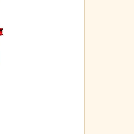
るパン屋で売っ
【画像】ディズニー『リトル・マーメ
のビジュアルが
イド』実写版のポスターがヤバイ！地
獄の黙示録みたい
う集団的な事実
【動画】 ロシア兵が自分に投下された
チで怖過ぎるｗ
ドローン爆弾を投げ返して助かる！！
ｗ