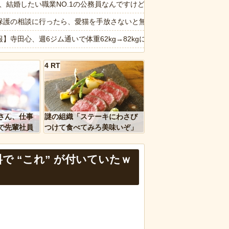
い相手への営業を原則禁止
6私、結婚したい職業NO.1の公務員なんですけど、嫁が子供連れて家
てる！？ｗｗｗｗｗ
保護の相談に行ったら、愛猫を手放さないと無理と言われた。子どもの
獄の一幕」に…その理由が痛すぎるｗｗｗ
報】寺田心、週6ジム通いで体重62kg→82kgに 110kgのベンチプレ
大人に相談しても具体的に何もしてくれない」EXIT兼近「搾取しよ
から3年後、元夫から突然届いたガラス玉の指輪。その真意を知った瞬
4 RT
報】思春期の娘に「キモッ」と言われたお父さん、グレるｗｗｗｗｗｗ
ぎるwww
納車式？いいよ」
ｗｗ」 ほか
主婦の妻が月3万ぐらいするサプリ飲んどるんやが
さん、仕事
謎の組織「ステーキにわさび
、国防総省職員数千人をウソ発見器にかける方針
画】動物園のゾウを撮影していたら…とんでもない“ファンサ”を受けた
で先輩社員
つけて食べてみろ美味いぞ」
ｗｗｗｗ
ワイ「んなわけないだろｗ」
報】味噌ラーメンで行列、出来ない
で “これ” が付いていたｗ
など盛りだくさん
d by livedoor 相互RSS