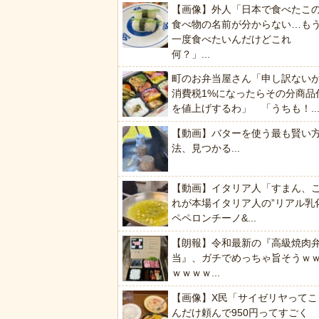
【画像】外人「日本で食べたこ
食べ物の名前が分からない…も
一度食べたいんだけどこれ
何？」...
町のお弁当屋さん「申し訳ない
消費税1%になったらその分商品
を値上げするわ」 「うちも！..
【動画】バターを使う最も賢い
法、見つかる...
【動画】イタリア人「すまん、
れが本場イタリア人の”リアル乳
ペペロンチーノ&...
【朗報】令和最新の『高級焼肉
当』、ガチでめっちゃ旨そうｗ
ｗｗｗｗ...
【画像】X民「サイゼリヤってこ
んだけ頼んで950円ってすごく