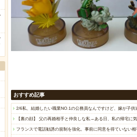
る
ー
ｗ
おすすめ記事
2/6私、結婚したい職業NO.1の公務員なんですけど、嫁が
【裏の顔】 父の再婚相手と仲良しな私→ある日、私の帰宅に
フランスで電話勧誘の規制を強化。事前に同意を得ていない相