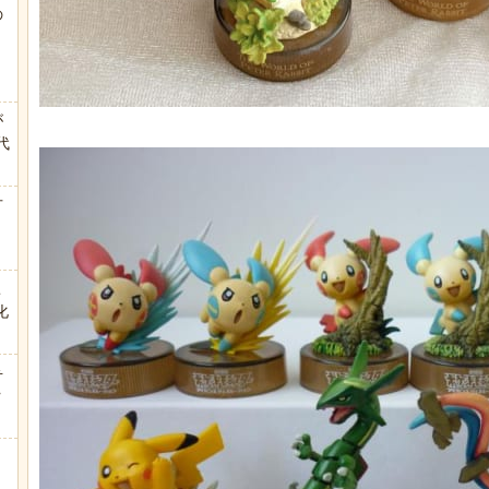
の
う
が
代
.
方
こ
化
弁
ｗ