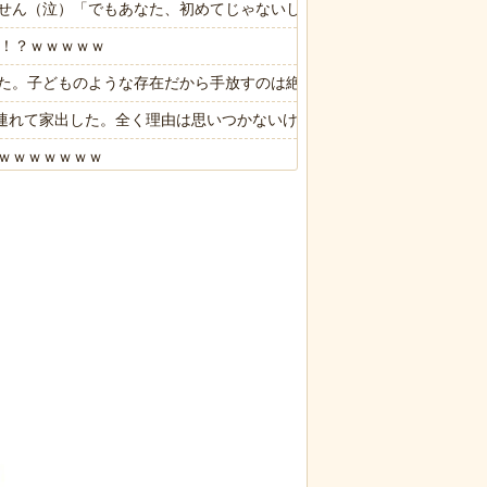
せん（泣）「でもあなた、初めてじゃないしね、うちだけじゃどうしよ
る！？ｗｗｗｗｗ
た。子どものような存在だから手放すのは絶対に考えられない・・・
子供連れて家出した。全く理由は思いつかないけど強いてあげるとすれば
ｗｗｗｗｗｗｗ
人に相談しても具体的に何もしてくれない」EXIT兼近「搾取しようと
に各国から称賛の声