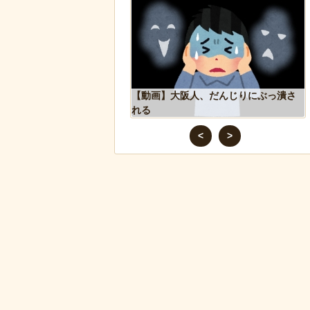
リカで一番『人種差別』
【動画】大阪人、だんじりにぶっ潰さ
ジア人が行くとこうなる!!
れる
<
>