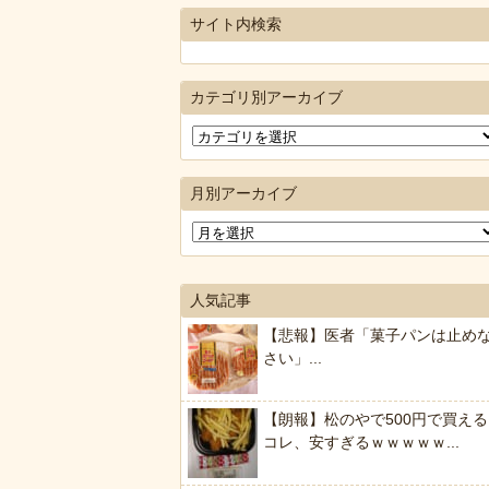
サイト内検索
カテゴリ別アーカイブ
月別アーカイブ
人気記事
【悲報】医者「菓子パンは止め
さい」...
【朗報】松のやで500円で買える
コレ、安すぎるｗｗｗｗｗ...