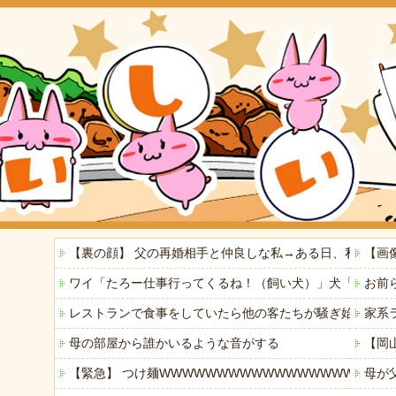
【裏の顔】 父の再婚相手と仲良しな私→ある日、私の帰
【画
ワイ「たろー仕事行ってくるね！（飼い犬）」犬「…？（
お前
レストランで食事をしていたら他の客たちが騒ぎ始めた。何
家系
母の部屋から誰かいるような音がする
【岡
【緊急】 つけ麺WWWWWWWWWWWWWWWWWWWW
母が