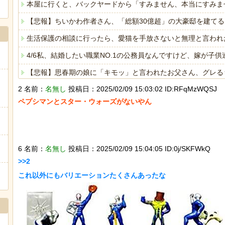
本屋に行くと、バックヤードから「すみません、本当にすみま
【悲報】ちいかわ作者さん、「総額30億超」の大豪邸を建て
生活保護の相談に行ったら、愛猫を手放さないと無理と言われ
4/6私、結婚したい職業NO.1の公務員なんですけど、嫁が
【悲報】思春期の娘に「キモッ」と言われたお父さん、グレる
2 名前：
名無し
投稿日：2025/02/09 15:03:02 ID:RFqMzWQSJ
【トー横キッズ】家庭環境や毒親とのトラブルに悩む若者「大
ペプシマンとスター・ウォーズがないやん

海外「日本は戦勝国なんだよ」 戦後の日本人の特別な生き様
ヒーローのサバイバルアクション Siege Survivors
6 名前：
名無し
投稿日：2025/02/09 15:04:05 ID:0j/SKFWkQ
>>2

Powered by livedoor 相互RSS