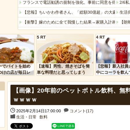
フランスで電話勧誘の規制を強化。事前に同意を得ていな
2/
【悲報】ちいかわ作者さん、「総額30億超」の大豪邸を建
生活
【衝撃】嫁のために全て我慢した結果→家購入計画が「地
【朗
【トー横キッズ】家庭環境や毒親とのトラブルに悩む若者「
離婚
5 RT
4 RT
年収１０００万円世帯の現実
【悲
【衝撃】韓国で売っている目覚まし時計のデザインが悪夢す
客「
「アメリカのヤンキーがアジア人にケンカを売った結果ｗ
専業
ーでバイトを始め
【速報】男性、焼きそばを簡
【悲報】新入社員
「あなたはアメリカを愛していますか」「はい」トランプ
【動
つけの店が毎日レ
単な料理だと思ってしまう
中にコーラを飲ん
ーを大量に買って
に怒られてしまう
ヒーローのサバイバルアクション Siege Survivors
【悲
【画像】20年前のペットボトル飲料、無料
【中国】パトカーの前で好演技www当たり屋やお煽り運転
ｗｗｗｗ
2025年2月14日17:00:00
コメント(17)
Powere
生活・日常
飲料
Powered by livedoor 相互RSS