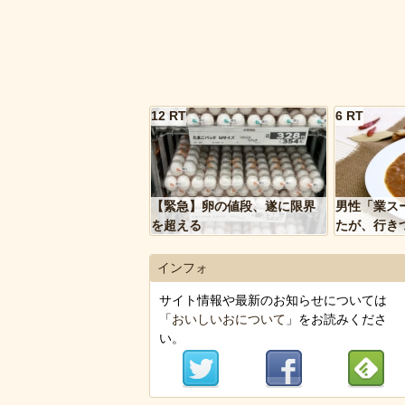
12 RT
6 RT
【緊急】卵の値段、遂に限界
男性「業ス
を超える
たが、行き
トルトカレ
いく…」
インフォ
サイト情報や最新のお知らせについては
「
おいしいおについて
」をお読みくださ
い。