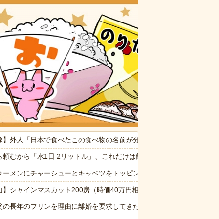
おいしいお
宅に気付かない再婚相手「血繋がってないのに大学費用出さなきゃいけ
像】外人「日本で食べたこの食べ物の名前が分からない…もう一度食べ
ぷい」
ら頼むから「水1日 2リットル」、これだけは飲んでくれ
事かな？ → 珍客が現れました…
ラーメンにチャーシューとキャベツをトッピングして食べるのが好き
山】シャインマスカット200房（時価40万円相当）畑から盗んだ疑いで
WW
父の長年のフリンを理由に離婚を要求してきた。父も私も驚いたが母の言い