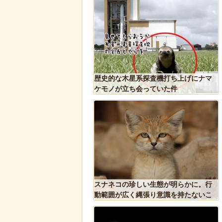
った象、保護区で義足を
歴史的な木星系探査機打ち上げにナマ
歩けるように！
ケモノが立ち会っていた件
れた物、発煙筒ではなく
スナネコの珍しい生態が明らかに。行
判明
動範囲が広く縄張り意識を持たないこ
とが判明