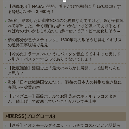
【画像あり】NASAが開発、着るだけで瞬時に「-15℃冷却」す
る冷感ポンチョ3,980円！
2/6私、結婚したい職業NO.1の公務員なんですけど、嫁が子供連
れて家出した。全く理由は思いつかないけど強いてあげるとす
れば母のせいかもしれない。嫁のせいでアトピー悪化しそう→
柄の部分が息子スティック。1600年前の爪そうじ具をイギリス
の道路工事現場で発見
【冷めた】ラーメンのようにパスタを音立ててすすった男にド
ン引き！パスタすするってありえないでしょ！
【徹底議論】漫画史上「最大のやらかし展開」って結局なんだ
と思う？
海外「日本は戦勝国なんだよ」 戦後の日本人の特別な生き様に
各国から称賛の声
【ディズニー】高級ホテルでお馴染みのホテルミラコスタさ
ん 値上げして改悪していたことがバレて炎上中
Powered by livedoor 相互RSS
相互RSS(ブログロール)
【速報】イオンモールダイエット←ガチでコスパいいと話題ｗ