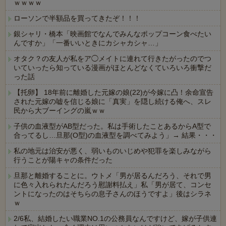
ｗｗｗｗ
ローソンで半額品を買ってきたぞ！！！
銀シャリ・橋本「映画館でなんでみんなポップコーン食べたい
んですか」「一番いいときにカシャカシャ…」
オタク？の友人が私をア◯メイトに連れて行きたがったのでつ
いていったら知っている漫画がほとんどなくていろいろ衝撃だ
った話
【托卵】 18年前に離婚した元嫁の娘(22)が今嫁に凸！余命宣告
された元嫁の嘘を信じる娘に「真実」を隠し続ける俺へ、スレ
民から大ブーイングの嵐ｗｗ
子供の血液型がAB型だった。私は手術したことあるからA型で
合ってるし…旦那(O型)の血液型を調べてみよう」→ 結果・・・
私の地元は治安が悪く、弱いものいじめや犯罪を楽しみながら
行うことが陽キャの条件だった
旦那と離婚することに。ウトメ「男が居るんだろう、それで男
に色々入れられたんだろう慰謝料払え」私「男が居て、コンセ
ントになったのはそちらの息子さんのほうですよ」後はシラネ
ｗ
2/6私、結婚したい職業NO.1の公務員なんですけど、嫁が子供連