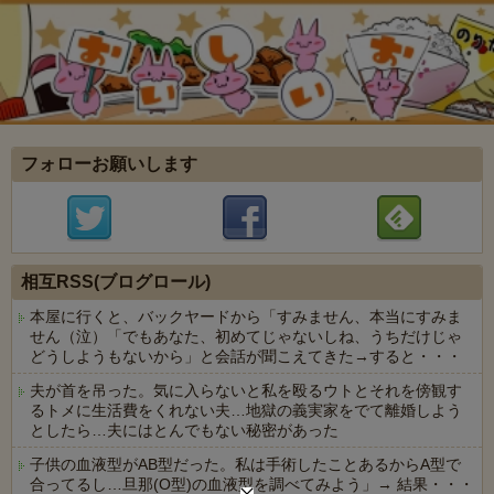
フォローお願いします
相互RSS(ブログロール)
本屋に行くと、バックヤードから「すみません、本当にすみま
せん（泣）「でもあなた、初めてじゃないしね、うちだけじゃ
どうしようもないから」と会話が聞こえてきた→すると・・・
夫が首を吊った。気に入らないと私を殴るウトとそれを傍観す
るトメに生活費をくれない夫…地獄の義実家をでて離婚しよう
としたら…夫にはとんでもない秘密があった
子供の血液型がAB型だった。私は手術したことあるからA型で
合ってるし…旦那(O型)の血液型を調べてみよう」→ 結果・・・