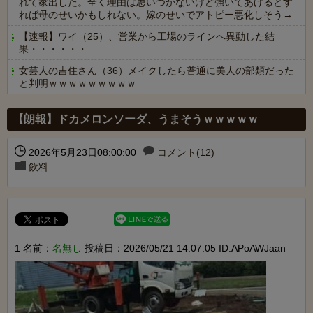
れて家出した。全く理由は思いつかないけど強いてあげるとす
れば母のせいかもしれない。嫁のせいでアトピー悪化しそう→
【速報】ワイ（25）、営業から工場のラインへ異動した結
果・・・・・・
女芸人の吉住さん（36）メイクしたら普通に美人の部類だった
と判明ｗｗｗｗｗｗｗｗｗ
Powered by livedoor 相互RSS
【朗報】ドカメロンソーダ、うまそうｗｗｗｗｗ
2026年5月23日08:00:00
コメント(12)
飲料
1 名前：
名無し
投稿日：2026/05/21 14:07:05 ID:APoAWJaan