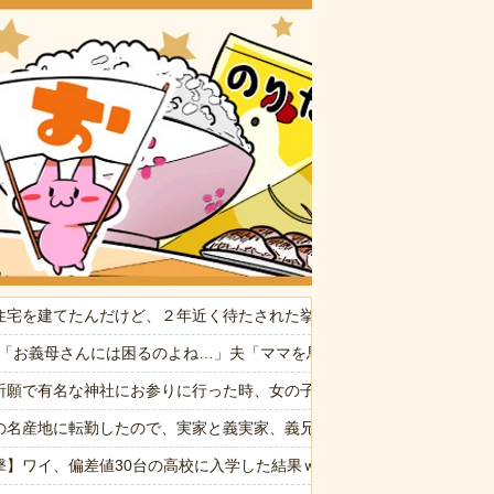
おいしいお
たかれ「病気だからって甘えるな！旦那様の為に家事をしろ！」夫が無
住宅を建てたんだけど、２年近く待たされた挙げ句、追加費用1400万
ぷい」
2私「お義母さんには困るのよね…」夫「ママを馬鹿にするな！」「確か
る！うおおおおおお！！！！）
祈願で有名な神社にお参りに行った時、女の子が生まれるという赤い石
消した８歳の息子。理由は嫁が叱った腹いせ→滅多に怒らない嫁が子供に
の名産地に転勤したので、実家と義実家、義兄宅に直売所から果物を送
命が尽きても奴らに絶対復讐してやる！！」→祖父が亡くなりその土地
撃】ワイ、偏差値30台の高校に入学した結果ｗｗｗｗｗｗｗｗｗｗ