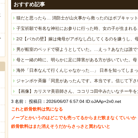
おすすめ記事
に
猫だと思ったら… 消防士が山火事から救ったのはボブキャッ
ぅ
子宝祈願で有名な神社にお参りに行った時、女の子が生まれる
か
2/2【バカの壁】嫁は俺母がアポなし凸してくるのを嫌うし
男が船室のベッドで寝ようとしていた。…えっ？あなたは誰で
母と一緒の時に、明らかに足に障害がある方が歩いていた。母
海外「日本なんて行くんじゃなかった…」 日本を知ってしま
ジャンポケ斉藤「同意があったんです。本当です。信じて下さ
【画像】カリスマ美容師さん、ココリコ田中みたいなチー牛を大変身させ
3 名前：
投稿日：2026/06/07 6:57:04 ID:oJAAp+2n0.net
海外「日本なんて行くんじゃなかった…」 日本を知ってしま
これと鉄骨飲料は気になる

ヒーローのサバイバルアクション Siege Survivors
ノープとかいうのはどこでも売ってるからまだ飲まなくていいか

鉄骨飲料はまた消えそうだからさっさと買わないと
