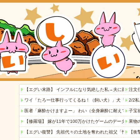
【エグい末路】 インフルになり気絶した私→夫に顔をは
注文
ワイ「たろー仕事行ってくるね！（飼い犬）」犬「…？（
2/
医者「麻酔かけますよー」 わい（全身麻酔に耐えて見せ
子宝
【修羅場】 嫁が11年で100万かけたゲームのデータを
果物
【エグい復讐】 先祖代々の土地を奪われた祖父「憎い！
【衝