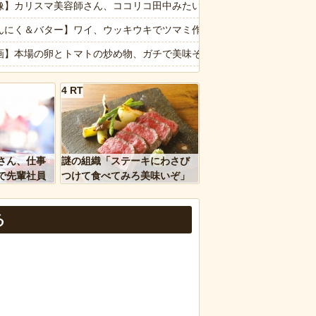
ャットの赤ちゃん！
】カリスマ美容師さん、ココリコ田中みたいなチー牛を大変身させた結果がこちらw
しまったディズニー信者、帰国後『本家』に失望する事態に
んにく＆バター】ワイ、ウッキウキでツマミ作る（画像あり）
信じられない所作…両手で1本ずつ箸を持ち、骨や手をしゃぶり、口か
画】本場の卵とトマトの炒め物、ガチで美味そうｗｗｗｗｗｗ
下さい」 ←何でこの主張が通らないの？
くらみくら】わずか１０店舗･･･「すき家」のゼンショーが謎コンビニ
4 RT
ゃ払わなくてすむので入り損」
報】ブルボンの新作、露骨にワイをガッカリさせてくる🥺🌰
理を頼んだら…とんでもない事になった😱
ク乗りワイ、バイク降りる事を決意する
ｗｗ」 ほか
報】月曜から東日本をガツンと冷やしてくれる「オホーツク海高気圧」
さん、仕事
謎の組織「ステーキにわさび
、国防総省職員数千人をウソ発見器にかける方針
報】味噌ラーメンで行列、出来ない
で先輩社員
つけて食べてみろ美味いぞ」
ｗｗｗｗ
ワイ「んなわけないだろｗ」
る
など盛りだくさん
d by livedoor 相互RSS