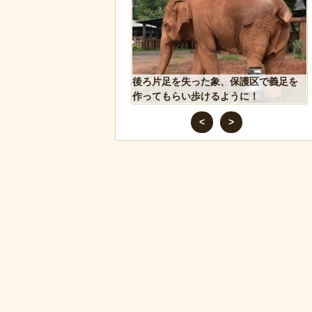
が警察に保護され、正式
後ろ片足を失った象、保護区で義足を
ギ」となる
作ってもらい歩けるように！
<
>