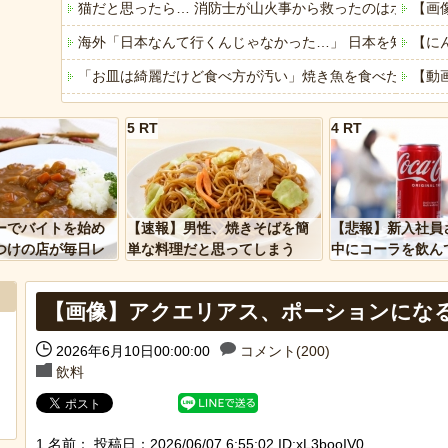
猫だと思ったら… 消防士が山火事から救ったのはボブキ
【画像
海外「日本なんて行くんじゃなかった…」 日本を知って
【に
「お皿は綺麗だけど食べ方が汚い」焼き魚を食べた知人の
【動
ジャンポケ斉藤「同意があったんです。本当です。信じて
【さ
5 RT
4 RT
【自動車保険】任意保険に加入しない層の考え方「金無き
【悲
「これで11万取られたの!?」あるX民が玄関ドアノブの修
バイ
「アメリカのヤンキーがアジア人にケンカを売った結果ｗ
【朗
ーでバイトを始め
【速報】男性、焼きそばを簡
【悲報】新入社員
「あなたはアメリカを愛していますか」「はい」トランプ
【悲
つけの店が毎日レ
単な料理だと思ってしまう
中にコーラを飲ん
ーを大量に買って
に怒られてしまう
ヒーローのサバイバルアクション Siege Survivors
【画像】アクエリアス、ポーションにな
【中国】パトカーの前で好演技www当たり屋やお煽り運転
2026年6月10日00:00:00
コメント(200)
Powere
飲料
Powered by livedoor 相互RSS
1 名前：
投稿日：2026/06/07 6:55:02 ID:xL3booIV0