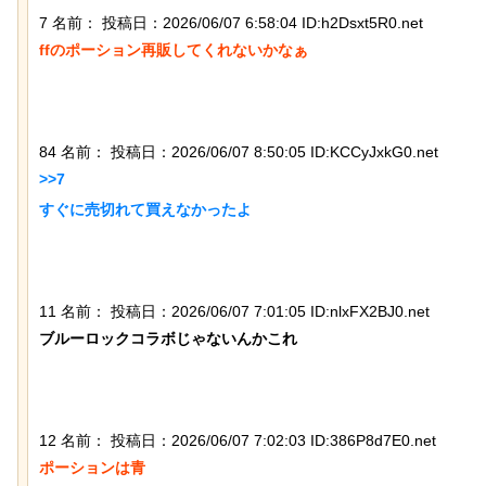
7 名前：
投稿日：2026/06/07 6:58:04 ID:h2Dsxt5R0.net
ffのポーション再販してくれないかなぁ

なんか泣きたくなってくる青春18きっ
チャットGPTで「デー
84 名前：
投稿日：2026/06/07 8:50:05 ID:KCCyJxkG0.net
ぷのポスター貼ってく
べた結果
>>7

すぐに売切れて買えなかったよ

11 名前：
投稿日：2026/06/07 7:01:05 ID:nlxFX2BJ0.net
ブルーロックコラボじゃないんかこれ

【ネタ】玄関ドアに貼るとセールスを
【画像】ディズニー『
撃退できる？ あまりに“諸刃の剣”なラ
イド』実写版のポスタ
イフハックが話題にｗ
獄の黙示録みたい
12 名前：
投稿日：2026/06/07 7:02:03 ID:386P8d7E0.net
ポーションは青
