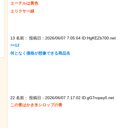
エーテルは黄色

エリクサー緑

スナネコの珍しい生態が明らかに。行
歴史的な木星系探査機
13 名前：
投稿日：2026/06/07 7:05:04 ID:HgKEZb700.net
動範囲が広く縄張り意識を持たないこ
ケモノが立ち会ってい
>>12

とが判明
何となく価格が想像できる商品名

22 名前：
投稿日：2026/06/07 7:17:02 ID:gG7ropey0.net
この青はかき氷シロップの青
