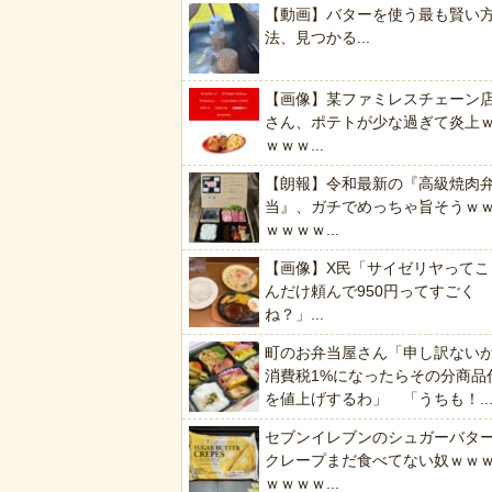
【動画】バターを使う最も賢い
法、見つかる...
【画像】某ファミレスチェーン
さん、ポテトが少な過ぎて炎上
ｗｗｗ...
【朗報】令和最新の『高級焼肉
当』、ガチでめっちゃ旨そうｗ
ｗｗｗｗ...
【画像】X民「サイゼリヤってこ
んだけ頼んで950円ってすごく
ね？」...
町のお弁当屋さん「申し訳ない
消費税1%になったらその分商品
を値上げするわ」 「うちも！..
セブンイレブンのシュガーバタ
クレープまだ食べてない奴ｗｗ
ｗｗｗｗ...