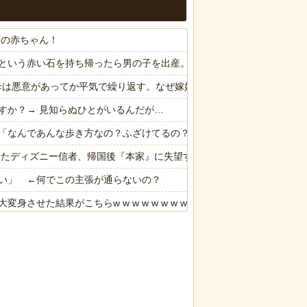
トの赤ちゃん！
という赤い石を持ち帰ったら男の子を出産。しばらくしてお礼も兼ねて
、母は悪意があってか平気で繰り返す。なぜ嫁姑は仲良くできないんだ？
すか？→ 見知らぬひとがいるんだが…
「なんであんな歩き方なの？ふざけてるの？」
ったディズニー信者、帰国後『本家』に失望する事態に
い」 ←何でこの主張が通らないの？
た結果がこちらw w w w w w w w w w w
ったディズニー信者、帰国後『本家』に失望する事態に