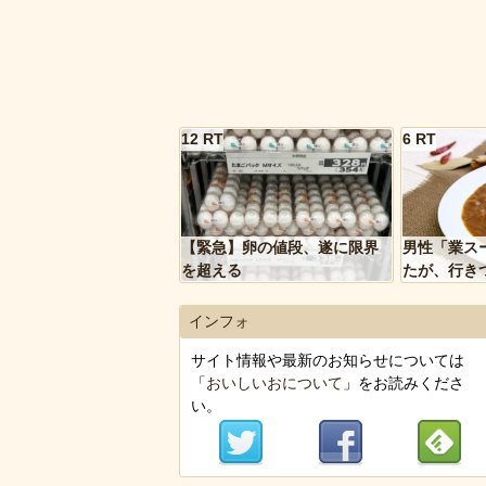
12 RT
6 RT
【緊急】卵の値段、遂に限界
男性「業ス
を超える
たが、行き
トルトカレ
いく…」
インフォ
サイト情報や最新のお知らせについては
「
おいしいおについて
」をお読みくださ
い。