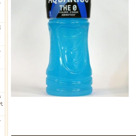
方
店
ｗ
弁
ｗ
が
代
.
ー
ｗ