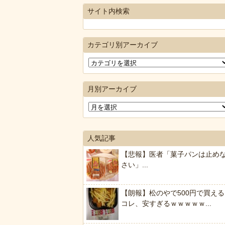
サイト内検索
カテゴリ別アーカイブ
月別アーカイブ
人気記事
【悲報】医者「菓子パンは止め
さい」...
【朗報】松のやで500円で買える
コレ、安すぎるｗｗｗｗｗ...