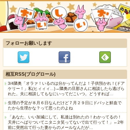
フォローお願いします
相互RSS(ブログロール)
3/4隣奥「オラァ！いるのは分かってんだよ！子供預かれ！(ドア
ケリー！」私(ヒィィィ…)→隣奥の旦那さんに相談したら逃げら
れた。夫に相談してもなにいってだこいつ。どうすれば…
生理の予定が８月６日なんだけど７月２９日にドバッと鮮血で
たから生理かな？って思ったのよね
「あなた、いい加減にして。私達は別れたの！わかってるの！
天井にへばりついてニタニタ笑ってないで出て行って！」←2年
前に突然出て行った妻からのメールなんだが…