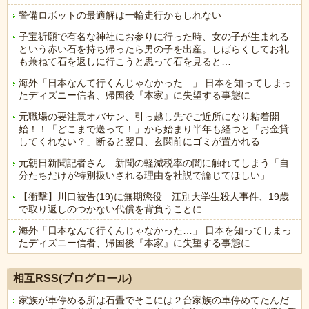
警備ロボットの最適解は一輪走行かもしれない
子宝祈願で有名な神社にお参りに行った時、女の子が生まれる
という赤い石を持ち帰ったら男の子を出産。しばらくしてお礼
も兼ねて石を返しに行こうと思って石を見ると…
海外「日本なんて行くんじゃなかった…」 日本を知ってしまっ
たディズニー信者、帰国後『本家』に失望する事態に
元職場の要注意オバサン、引っ越し先でご近所になり粘着開
始！！「どこまで送って！」から始まり半年も経つと「お金貸
してくれない？」断ると翌日、玄関前にゴミが置かれる
元朝日新聞記者さん 新聞の軽減税率の闇に触れてしまう「自
分たちだけが特別扱いされる理由を社説で論じてほしい」
【衝撃】川口被告(19)に無期懲役 江別大学生殺人事件、19歳
で取り返しのつかない代償を背負うことに
海外「日本なんて行くんじゃなかった…」 日本を知ってしまっ
たディズニー信者、帰国後『本家』に失望する事態に
Powered by livedoor 相互RSS
相互RSS(ブログロール)
家族が車停める所は石畳でそこには２台家族の車停めてたんだ