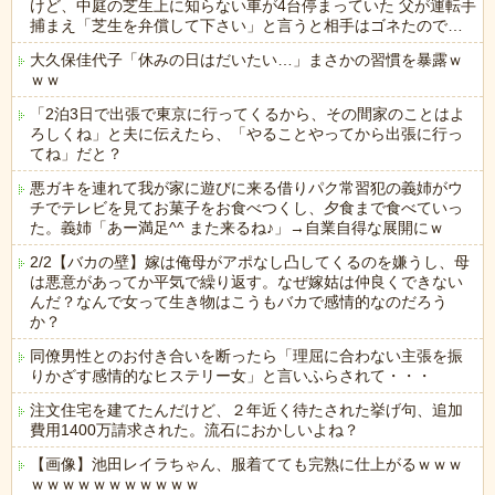
けど、中庭の芝生上に知らない車が4台停まっていた 父が運転手
捕まえ「芝生を弁償して下さい」と言うと相手はゴネたので…
大久保佳代子「休みの日はだいたい…」まさかの習慣を暴露ｗ
ｗｗ
「2泊3日で出張で東京に行ってくるから、その間家のことはよ
ろしくね」と夫に伝えたら、「やることやってから出張に行っ
てね」だと？
悪ガキを連れて我が家に遊びに来る借りパク常習犯の義姉がウ
チでテレビを見てお菓子をお食べつくし、夕食まで食べていっ
た。義姉「あー満足^^ また来るね♪」→自業自得な展開にｗ
2/2【バカの壁】嫁は俺母がアポなし凸してくるのを嫌うし、母
は悪意があってか平気で繰り返す。なぜ嫁姑は仲良くできない
んだ？なんで女って生き物はこうもバカで感情的なのだろう
か？
同僚男性とのお付き合いを断ったら「理屈に合わない主張を振
りかざす感情的なヒステリー女」と言いふらされて・・・
注文住宅を建てたんだけど、２年近く待たされた挙げ句、追加
費用1400万請求された。流石におかしいよね？
【画像】池田レイラちゃん、服着てても完熟に仕上がるｗｗｗ
ｗｗｗｗｗｗｗｗｗｗｗ