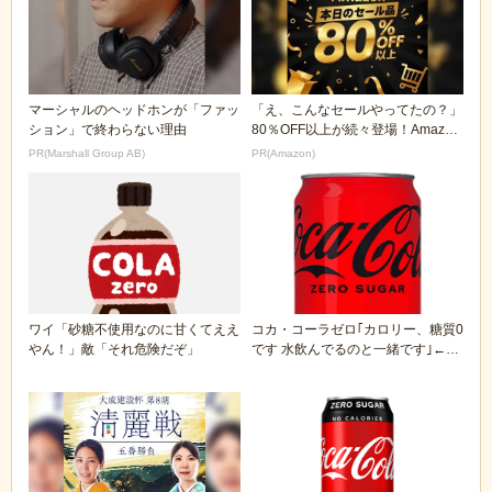
マーシャルのヘッドホンが「ファッ
「え、こんなセールやってたの？」
ション」で終わらない理由
80％OFF以上が続々登場！Amazon
の本気が...
PR(Marshall Group AB)
PR(Amazon)
ワイ「砂糖不使用なのに甘くてええ
コカ・コーラゼロ｢カロリー、糖質0
やん！」敵「それ危険だぞ」
です 水飲んでるのと一緒です｣←い
や最強過ぎへ...