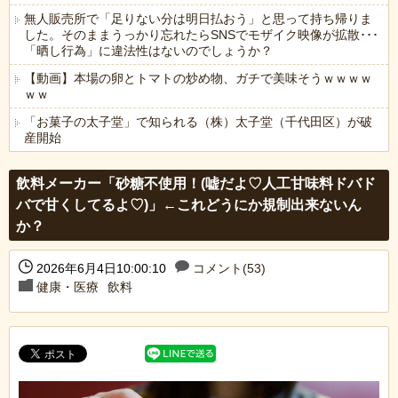
無人販売所で「足りない分は明日払おう」と思って持ち帰りま
した。そのままうっかり忘れたらSNSでモザイク映像が拡散･･･
「晒し行為」に違法性はないのでしょうか？
【動画】本場の卵とトマトの炒め物、ガチで美味そうｗｗｗｗ
ｗｗ
「お菓子の太子堂」で知られる（株）太子堂（千代田区）が破
産開始
Powered by livedoor 相互RSS
飲料メーカー「砂糖不使用！(嘘だよ♡人工甘味料ドバド
バで甘くしてるよ♡)」←これどうにか規制出来ないん
か？
2026年6月4日10:00:10
コメント(53)
健康・医療
飲料