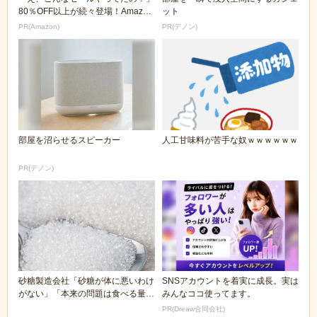
80％OFF以上が続々登場！Amazon
ット
の本気が...
PR(Amazon)
PR(デノン)
部屋を沼らせるスピーカー
人工甘味料が苦手な奴ｗｗｗｗｗｗ
PR(デノン)
砂糖製造会社「砂糖が体に悪いわけ
SNSアカウントを着実に成長。実は
がない」「本来の問題は食べる量に
みんなココ使ってます。
ある」
PR(Dreaw合同会社)