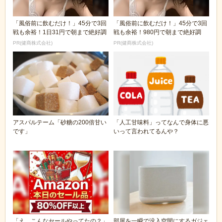
「風俗前に飲むだけ！」45分で3回
「風俗前に飲むだけ！」45分で3回
戦も余裕！1日31円で朝まで絶好調
戦も余裕！980円で朝まで絶好調
PR(健商株式会社)
PR(健商株式会社)
アスパルテーム「砂糖の200倍甘い
「人工甘味料」ってなんで身体に悪
です」
いって言われてるんや？
「え、こんなセールやってたの？」
部屋を一瞬で没入空間にするガジェ