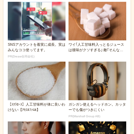
SNSアカウントを着実に成長。実は
ワイ｢人工甘味料入っとるジュース
みんなココ使ってます。
は後味がクソすぎる｣ 敵｢そんなも
の感じないぞ｣
PR(Dreaw合同会社)
【ｽｸﾗﾛｰｽ】人工甘味料が体に良いわ
ガシガシ使えるヘッドホン。カッタ
けない【ｱｾｽﾙﾌｧﾑk】
ーでも傷がつきにくい
PR(Marshall Group AB)