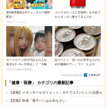
第8期清麗戦をRチャンネルで無料
コーラゼロ（人工甘味料）をやめて
配信！
からガンガン痩せてるんだが
PR(Rチャンネル)
カードローン50万円以上の人は、
缶コーヒー「甘いのが苦手な人のた
返済を3～6ヶ月停止して『大幅に
めの微糖やで～」ワイ「ええや
減額してから返済...
ん！」ｺﾞｸｺﾞｸ
PR(渋谷法務総合事務所)
Recommended by
「健康・医療」 カテゴリの最新記事
【速報】イオンモールダイエット←ガチでコスパいいと話題ｗｗ
【悲報】医者「菓子パンは止めなさい」