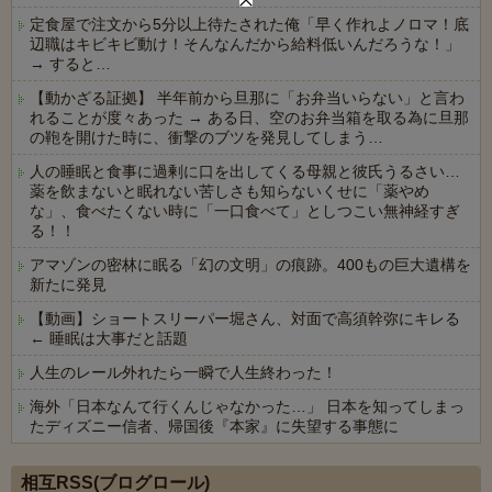
定食屋で注文から5分以上待たされた俺「早く作れよノロマ！底
辺職はキビキビ動け！そんなんだから給料低いんだろうな！」
→ すると…
【動かざる証拠】 半年前から旦那に「お弁当いらない」と言わ
れることが度々あった → ある日、空のお弁当箱を取る為に旦那
の鞄を開けた時に、衝撃のブツを発見してしまう…
人の睡眠と食事に過剰に口を出してくる母親と彼氏うるさい…
薬を飲まないと眠れない苦しさも知らないくせに「薬やめ
な」、食べたくない時に「一口食べて」としつこい無神経すぎ
る！！
アマゾンの密林に眠る「幻の文明」の痕跡。400もの巨大遺構を
新たに発見
【動画】ショートスリーパー堀さん、対面で高須幹弥にキレる
← 睡眠は大事だと話題
人生のレール外れたら一瞬で人生終わった！
海外「日本なんて行くんじゃなかった…」 日本を知ってしまっ
たディズニー信者、帰国後『本家』に失望する事態に
Powered by livedoor 相互RSS
相互RSS(ブログロール)