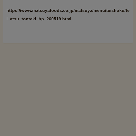
https://www.matsuyafoods.co.jp/matsuya/menu/teishoku/te
i_atsu_tonteki_hp_260519.html