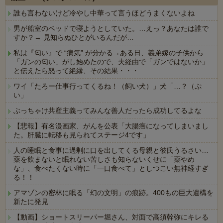
誰も言わないけど冷やし中華って言うほどうまくないよね
男が船室のベッドで寝ようとしていた。…えっ？あなたは誰で
すか？→ 見知らぬひとがいるんだが…
私は『匂い』で “病気” が分かる→ある日、義弟嫁の子供から
「ガンの匂い」がし始めたので、夫経由で「ガンではないか」
と伝えたら怒って絶縁、その結果・・・
ワイ「たろー仕事行ってくるね！（飼い犬）」犬「…？（ぷ
い」
ぶっちゃけ共産主義ってみんな善人だったら成功してるよな
【悲報】有名漫画家、がんを公表「大腸癌になってしまいまし
た。肝臓に転移も見られてステージ4です」
人の睡眠と食事に過剰に口を出してくる母親と彼氏うるさい…
薬を飲まないと眠れない苦しさも知らないくせに「薬やめ
な」、食べたくない時に「一口食べて」としつこい無神経すぎ
る！！
アマゾンの密林に眠る「幻の文明」の痕跡。400もの巨大遺構を
新たに発見
【動画】ショートスリーパー堀さん、対面で高須幹弥にキレる