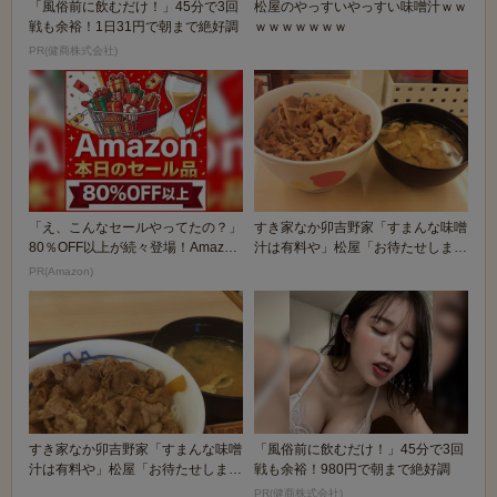
「風俗前に飲むだけ！」45分で3回
松屋のやっすいやっすい味噌汁ｗｗ
戦も余裕！1日31円で朝まで絶好調
ｗｗｗｗｗｗｗ
PR(健商株式会社)
「え、こんなセールやってたの？」
すき家なか卯吉野家「すまんな味噌
80％OFF以上が続々登場！Amazon
汁は有料や」松屋「お待たせしまし
の本気が...
た！味噌汁はサー...
PR(Amazon)
すき家なか卯吉野家「すまんな味噌
「風俗前に飲むだけ！」45分で3回
汁は有料や」松屋「お待たせしまし
戦も余裕！980円で朝まで絶好調
た！味噌汁はサー...
PR(健商株式会社)