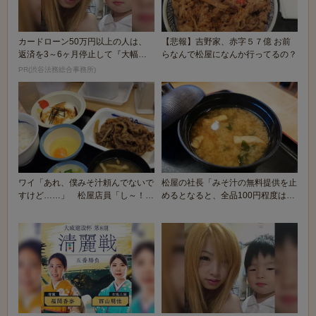
カードローン50万円以上の人は、
【悲報】吉野家、赤字５７億 お前
返済を3～6ヶ月停止して『大幅に
らなんで松屋になんか行ってるの？
減額してから返済...
PR(渋谷法務総合事務所)
ワイ「あれ、僕みそ汁頼んでないで
松屋の社長「みそ汁の無料提供を止
すけど……」 松屋店員「し～！い
めるとなると、全品100円程度は値
いんですよお客さ...
上げしなければ...