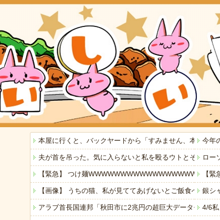
本屋に行くと、バックヤードから「すみません、本当にす
今年
夫が首を吊った。気に入らないと私を殴るウトとそれを傍
ロー
【緊急】 つけ麺WWWWWWWWWWWWWWWWWWWW
【緊
【画像】 うちの猫、私が見ててあげないとご飯食べないの
銀シ
アラブ首長国連邦「秋田市に2兆円の超巨大データセンタ
4/