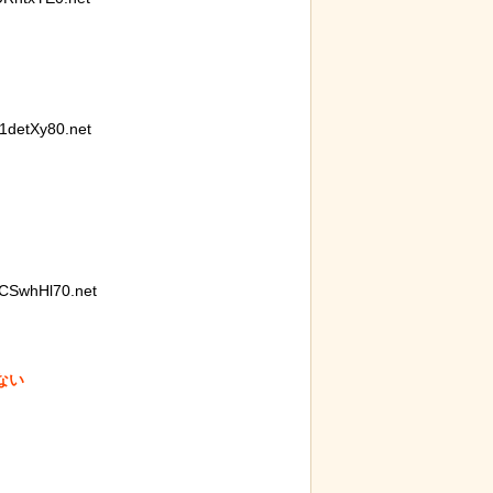
に各国から称賛の声
detXy80.net
CSwhHl70.net
い
