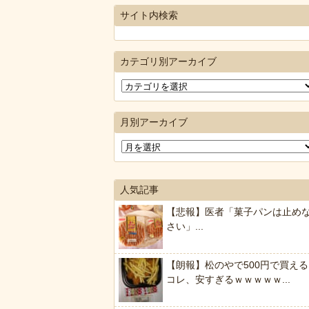
サイト内検索
カテゴリ別アーカイブ
月別アーカイブ
人気記事
【悲報】医者「菓子パンは止め
さい」...
【朗報】松のやで500円で買える
コレ、安すぎるｗｗｗｗｗ...