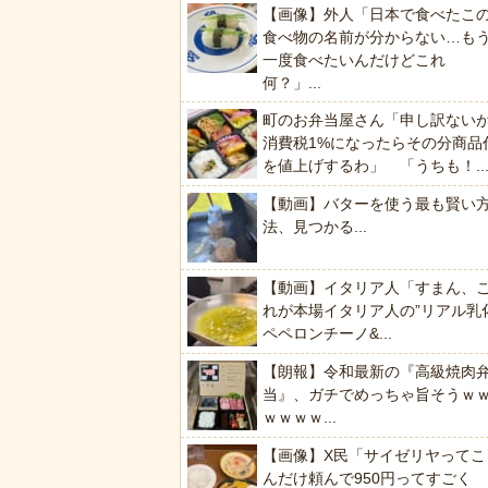
【画像】外人「日本で食べたこ
食べ物の名前が分からない…も
一度食べたいんだけどこれ
何？」...
町のお弁当屋さん「申し訳ない
消費税1%になったらその分商品
を値上げするわ」 「うちも！..
【動画】バターを使う最も賢い
法、見つかる...
【動画】イタリア人「すまん、
れが本場イタリア人の”リアル乳
ペペロンチーノ&...
【朗報】令和最新の『高級焼肉
当』、ガチでめっちゃ旨そうｗ
ｗｗｗｗ...
【画像】X民「サイゼリヤってこ
んだけ頼んで950円ってすごく