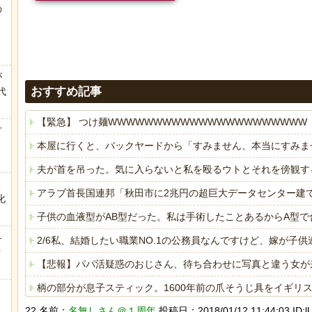
の
う
が
おすすめ記事
代
.
【緊急】 つけ麺WWWWWWWWWWWWWWWWWWWWWW
方
本屋に行くと、バックヤードから「すみません、本当にすみま
夫が首を吊った。気に入らないと私を殴るウトとそれを傍観す
こ
アラブ首長国連邦「秋田市に2兆円の超巨大データセンター建
化
子供の血液型がAB型だった。私は手術したことあるからA型で
弁
2/6私、結婚したい職業NO.1の公務員なんですけど、嫁が
ｗ
【悲報】パパ活疑惑のおじさん、待ち合わせに写真と違う女が
柄の部分が息子スティック。1600年前の爪そうじ具をイギリ
22 名前：
名無しさん＠１周年
投稿日：2018/01/12 11:44:03 ID:lU
【腹筋崩壊】見た瞬間吹いた画像を貼っていくスレｗｗｗｗ