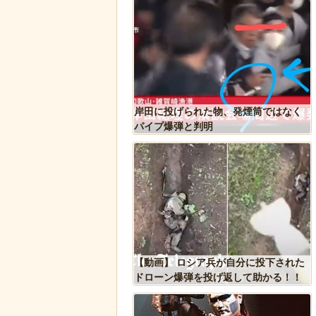
探査機打ち上げにナマ
岸田に投げられた物、発煙筒ではなく
っていた件
パイプ爆弾と判明
アに貼るとセールスを
【動画】 ロシア兵が自分に投下された
あまりに“諸刃の剣”なラ
ドローン爆弾を投げ返して助かる！！
題にｗ