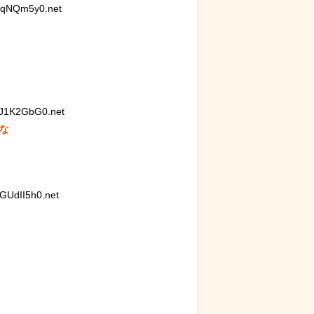
lqNQm5y0.net
青春18きっ
J1K2GbG0.net


UdII5h0.net
りにぶっ潰さ