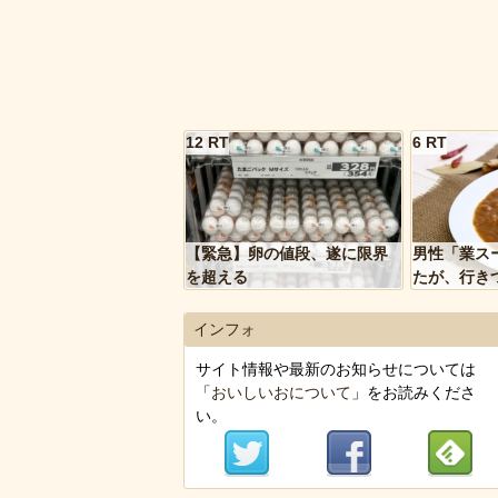
12 RT
6 RT
【緊急】卵の値段、遂に限界
男性「業ス
を超える
たが、行き
トルトカレ
いく…」
インフォ
サイト情報や最新のお知らせについては
「
おいしいおについて
」をお読みくださ
い。