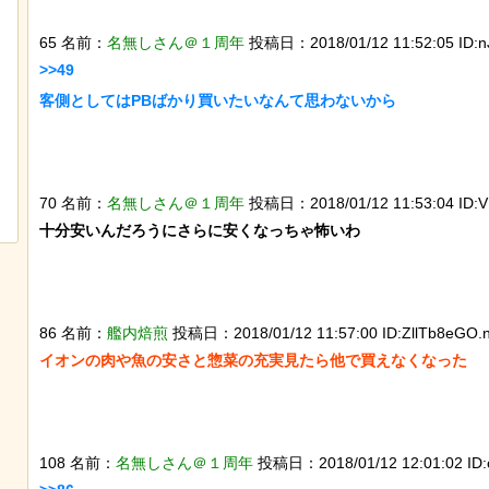
65 名前：
名無しさん＠１周年
投稿日：2018/01/12 11:52:05 ID:n
>>49

客側としてはPBばかり買いたいなんて思わないから

【ひでぶ】茨城県にあるパン屋で売っ
スナネコの珍しい生態が
ている「アベシパン」のビジュアルが
動範囲が広く縄張り意識
悪夢すぎるｗｗｗｗｗ
とが判明
70 名前：
名無しさん＠１周年
投稿日：2018/01/12 11:53:04 ID:V
十分安いんだろうにさらに安くなっちゃ怖いわ

86 名前：
艦内焙煎
投稿日：2018/01/12 11:57:00 ID:ZllTb8eGO.n
イオンの肉や魚の安さと惣菜の充実見たら他で買えなくなった

108 名前：
名無しさん＠１周年
投稿日：2018/01/12 12:01:02 ID: