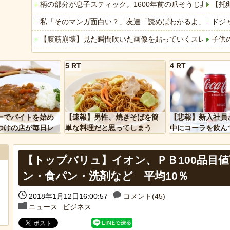
柄の部分が息子スティック。1600年前の爪そうじ具をイ
【托
私「そのマンガ面白い？」友達「読めばわかるよ」→感想
ドジ
【腹筋崩壊】見た瞬間吹いた画像を貼っていくスレｗｗｗ
子供
【衝撃】韓国で売っている目覚まし時計のデザインが悪夢す
私の
5 RT
4 RT
【ディズニー】高級ホテルでお馴染みのホテルミラコスタ
旦那
「アメリカのヤンキーがアジア人にケンカを売った結果ｗ
【悲
「あなたはアメリカを愛していますか」「はい」トランプ
【豪
ーでバイトを始め
【速報】男性、焼きそばを簡
【悲報】新入社員
ヒーローのサバイバルアクション Siege Survivors
高校
つけの店が毎日レ
単な料理だと思ってしまう
中にコーラを飲ん
ーを大量に買って
に怒られてしまう
【中国】パトカーの前で好演技www当たり屋やお煽り運転
近所
【トップバリュ】イオン、ＰＢ100品目
【悲
ン・食パン・洗剤など 平均10％
2018年1月12日16:00:57
コメント(45)
Powered by livedoor 相互RSS
ニュース
ビジネス
Powere