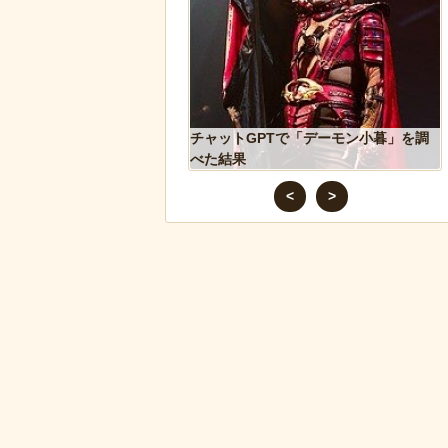
み温め続けていたハク
チャットGPTで「デーモン小暮」を調
に孤児のヒナが託さ
べた結果
るように【続編】
<
>