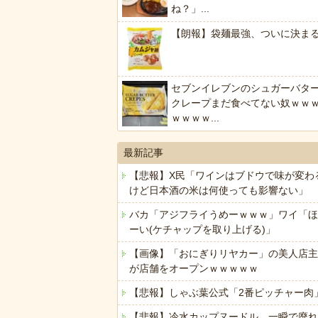
ね？」...
【朗報】袋麺最強、ついに決ま
セブンイレブンのシュガーバタ
クレープまだ食べてない奴ｗｗ
ｗｗｗｗ...
最新記事
【悲報】X民「ワインはブドウで味が変わ
けど日本酒の米は何使っても影響ない」
バカ「アジフライうめーｗｗｗ」ワイ「ほ
ーい(ケチャップを取り上げる)」
【画像】「おにぎりリヤカー」の美人店主
が店舗をオープンｗｗｗｗｗ
【悲報】しゃぶ葉公式「2番ピッチャー肉
【悲報】冷水カップヌードル、一瞬で廃れ