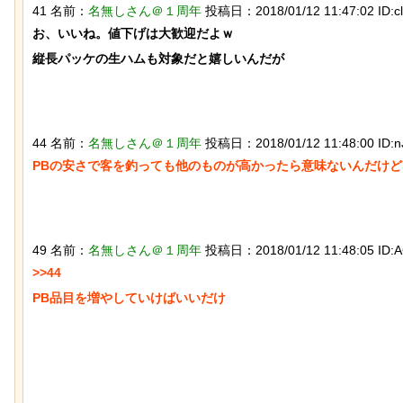
41 名前：
名無しさん＠１周年
投稿日：2018/01/12 11:47:02 ID:c
お、いいね。値下げは大歓迎だよｗ

縦長パッケの生ハムも対象だと嬉しいんだが

【動画】アメリカで一番『人種差別』
なんか泣きたくなってくる
44 名前：
名無しさん＠１周年
投稿日：2018/01/12 11:48:00 ID:n
が酷い街にアジア人が行くとこうなる!!
ぷのポスター貼ってく
PBの安さで客を釣っても他のものが高かったら意味ないんだけどな
49 名前：
名無しさん＠１周年
投稿日：2018/01/12 11:48:05 ID:AG
>>44

PB品目を増やしていけばいいだけ

「マンデラ効果」という集団的な事実
【動画】大阪人、だんじ
と異なる思い込み、ガチで怖過ぎるｗ
れる
ｗｗｗｗｗｗｗｗｗｗｗ