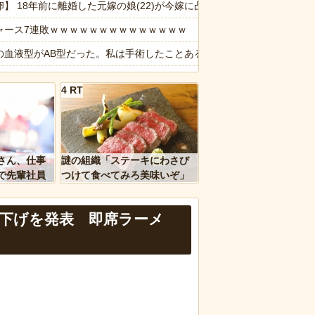
ギリスの道路工事現場で発見
卵】 18年前に離婚した元嫁の娘(22)が今嫁に凸！余命宣告された元
を聞きたかっただけなのに話が噛み合わなくて…
ャース7連敗ｗｗｗｗｗｗｗｗｗｗｗｗｗｗ
ｗ
の血液型がAB型だった。私は手術したことあるからA型で合ってるし…旦
ぎるwww
地元は治安が悪く、弱いものいじめや犯罪を楽しみながら行うことが陽
4 RT
さん 値上げして改悪していたことがバレて炎上中
と離婚することに。ウトメ「男が居るんだろう、それで男に色々入れら
ｗｗ」 ほか
報】パパ活疑惑のおじさん、待ち合わせに写真と違う女が来たので逃げ
、国防総省職員数千人をウソ発見器にかける方針
快】ある蕎麦屋の店頭サンプルが“誇張しすぎ”だと話題にｗｗｗｗ
さん、仕事
謎の組織「ステーキにわさび
生2人が乗るスクーターと車が衝突し高校生ら2人が死傷、車の運転手を
で先輩社員
つけて食べてみろ美味いぞ」
ｗｗｗｗ
ワイ「んなわけないだろｗ」
など盛りだくさん
のコープにいる爺さん、隙あらば他人のカゴに商品を入れようとする
値下げを発表 即席ラーメ
報】味噌ラーメンで行列、出来ない
d by livedoor 相互RSS