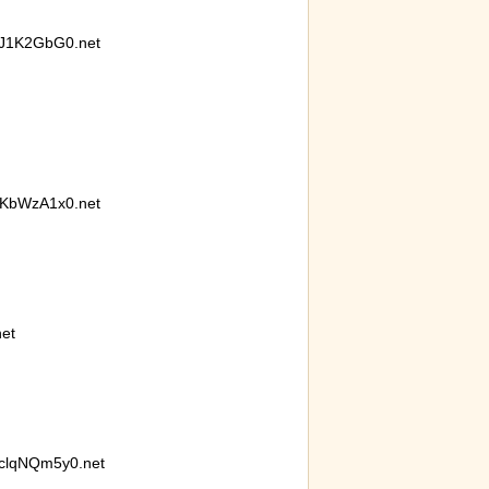
J1K2GbG0.net
明らかに。行
を持たないこ
KbWzA1x0.net
et
clqNQm5y0.net