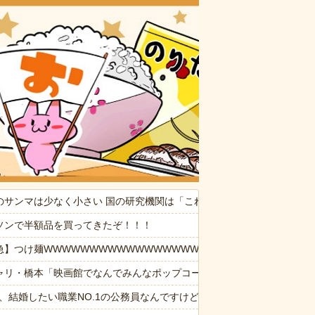
おいしいお
みません（泣）「でもあなた、初めてじゃないしね、うちだけじゃどう
のサンマは少なく小さい 国の研究機関は「これまでになく厳しい年にな
観するトメに生活費をくれない夫…地獄の義実家をでて離婚しようとし
ソンで半額品を買ってきたぞ！！！
WW
急】つけ麺WWWWWWWWWWWWWWWWWWWWWW
なんでなん
ャリ・橋本「映画館でなんでみんなポップコーン食べたいんですか」「
ー建てるわ」
6私、結婚したい職業NO.1の公務員なんですけど、嫁が子供連れて家