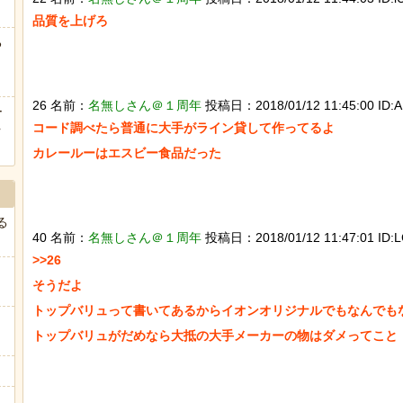
品質を上げろ

海外「日本は戦勝国なんだよ」 戦後の日本人の特別な生き様
る
ヒーローのサバイバルアクション Siege Survivors
26 名前：
名無しさん＠１周年
投稿日：2018/01/12 11:45:00 ID:A1
ー
コード調べたら普通に大手がライン貸して作ってるよ

ｗ
カレールーはエスビー食品だった

Powered by livedoor 相互RSS
る
40 名前：
名無しさん＠１周年
投稿日：2018/01/12 11:47:01 ID:L
>>26

そうだよ

トップバリュって書いてあるからイオンオリジナルでもなんでもな
トップバリュがだめなら大抵の大手メーカーの物はダメってこと

」