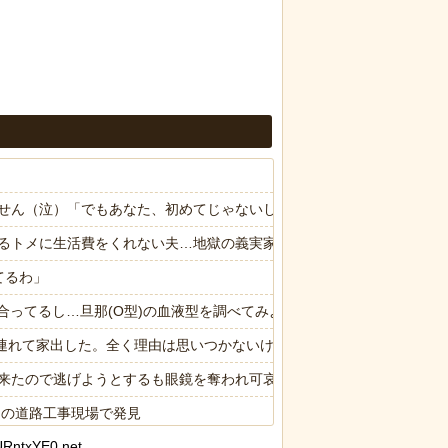
せん（泣）「でもあなた、初めてじゃないしね、うちだけじゃどうしよ
るトメに生活費をくれない夫…地獄の義実家をでて離婚しようとしたら
てるわ」
合ってるし…旦那(O型)の血液型を調べてみよう」→ 結果・・・
子供連れて家出した。全く理由は思いつかないけど強いてあげるとすれば
来たので逃げようとするも眼鏡を奪われ可哀想なことになっているとこ
スの道路工事現場で発見
RntxYE0.net