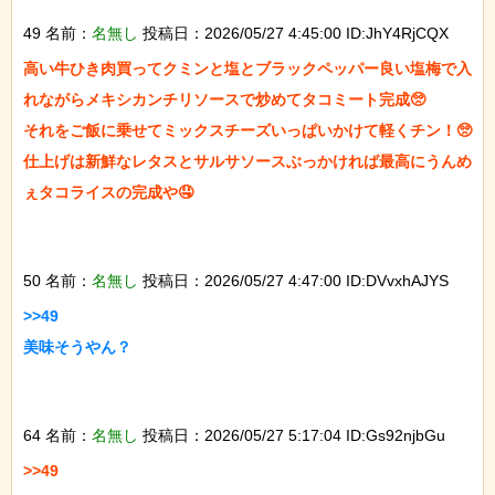
49 名前：
名無し
投稿日：2026/05/27 4:45:00 ID:JhY4RjCQX
高い牛ひき肉買ってクミンと塩とブラックペッパー良い塩梅で入
れながらメキシカンチリソースで炒めてタコミート完成🥺

それをご飯に乗せてミックスチーズいっぱいかけて軽くチン！🥺

仕上げは新鮮なレタスとサルサソースぶっかければ最高にうんめ
ぇタコライスの完成や🤤

50 名前：
名無し
投稿日：2026/05/27 4:47:00 ID:DVvxhAJYS
>>49

美味そうやん？

64 名前：
名無し
投稿日：2026/05/27 5:17:04 ID:Gs92njbGu
>>49
