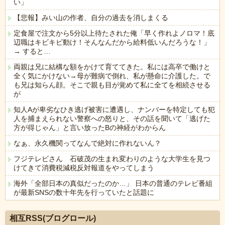
い」
【悲報】みい山の作者、自分の過去を消しまくる
定食屋で注文から5分以上待たされた俺「早く作れよノロマ！底
辺職はキビキビ動け！そんなんだから給料低いんだろうな！」
→ すると…
両親は兄に結構な額をかけて育ててきた。私には高卒で働けと
全く気にかけない→母が難病で倒れ、私が懸命に介護した。で
も兄は知らん顔。そこで親も目が覚めて私に全てを相続させる
が
知人Aが卑劣なひき逃げ被害に遭遇し、ナンバーを特定しても犯
人を捕まえられない警察への怒りと、その話を聞いて「逃げた
方が得じゃん」と言い放ったBの神経がわからん
なぁ、永久機関ってなんで絶対に作れないん？
フジテレビさん 石破茂の生まれ変わりのような大学生を見つ
けてきて消費税減税反対報道をやってしまう
海外「全部日本の真似だったのか…」 日本の普通のテレビ番組
が最新SNSの数十年先を行っていたと話題に
Powered by livedoor 相互RSS
相互RSS(ブログロール)