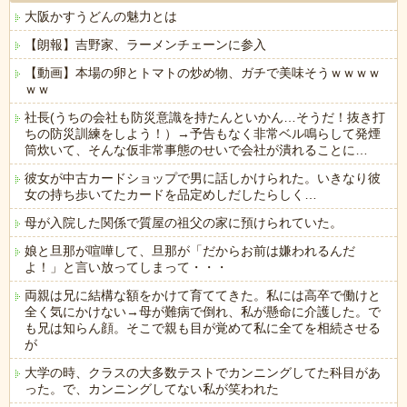
大阪かすうどんの魅力とは
【朗報】吉野家、ラーメンチェーンに参入
【動画】本場の卵とトマトの炒め物、ガチで美味そうｗｗｗｗ
ｗｗ
社長(うちの会社も防災意識を持たんといかん…そうだ！抜き打
ちの防災訓練をしよう！）→予告もなく非常ベル鳴らして発煙
筒炊いて、そんな仮非常事態のせいで会社が潰れることに…
彼女が中古カードショップで男に話しかけられた。いきなり彼
女の持ち歩いてたカードを品定めしだしたらしく…
母が入院した関係で質屋の祖父の家に預けられていた。
娘と旦那が喧嘩して、旦那が「だからお前は嫌われるんだ
よ！」と言い放ってしまって・・・
両親は兄に結構な額をかけて育ててきた。私には高卒で働けと
全く気にかけない→母が難病で倒れ、私が懸命に介護した。で
も兄は知らん顔。そこで親も目が覚めて私に全てを相続させる
が
大学の時、クラスの大多数テストでカンニングしてた科目があ
った。で、カンニングしてない私が笑われた