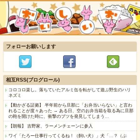
フォローお願いします
相互RSS(ブログロール)
コロコロ楽し。落ちていたアルミ缶を転がして遊ぶ野生のハリ
ネズミ
【動かざる証拠】 半年前から旦那に「お弁当いらない」と言わ
れることが度々あった → ある日、空のお弁当箱を取る為に旦那
の鞄を開けた時に、衝撃のブツを発見してしまう…
【朗報】 吉野家、ラーメンチェーンに参入
ワイ「たろー仕事行ってくるね！（飼い犬）」犬「…？（ぷ