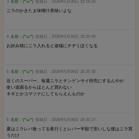
3
名前：
(*‘ω‘*)
投稿日：
2026年5月30日 18:19:28
ニラのかきたま味噌汁美味いよな
4
名前：
(*‘ω‘*)
投稿日：
2026年5月30日 18:20:40
お好み焼にニラ入れると途端にチヂミぽくなる
5
名前：
(*‘ω‘*)
投稿日：
2026年5月30日 18:25:30
近くのスーパー、毎週ニラとチンゲンサイ特売にするんやが
使い道困るからほとんど買わない
ネギとかコマツナにしてもらえんものか
6
名前：
(*‘ω‘*)
投稿日：
2026年5月30日 18:35:27
夏はニラレバ食ってる夜行くとレバー半額で安いしな後はニラ買
うだけ