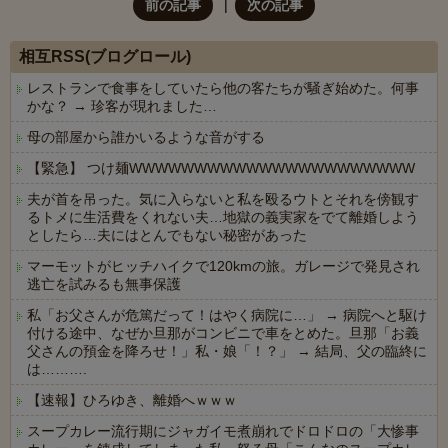
前の記事
次の記事
相互RSS(ブログロール)
レストランで食事をしていたら他の客たちが騒ぎ始めた。何事
かな？ → 珍客が現れました…
母の部屋から誰かいるような音がする
【緊急】 つけ麺WWWWWWWWWWWWWWWWWWWWWW
夫が首を吊った。気に入らないと私を殴るウトとそれを傍観す
るトメに生活費をくれない夫…地獄の義実家をでて離婚しよう
としたら…夫にはとんでもない秘密があった
マーモットがヒッチハイクで120kmの旅。ガレージで発見され
逃亡を試みるも無事保護
私「お父さんが危篤だって！はやく病院に…」 → 病院へと駆け
付ける途中、なぜか旦那がコンビニで車をとめた。旦那「お義
父さんの預金を降ろせ！」私・娘「！？」 → 結局、父の臨終に
は……….
【速報】ひろゆき、離婚へｗｗｗ
スープカレー流行期にジャガイモ煮崩れでドロドロの「大惨事