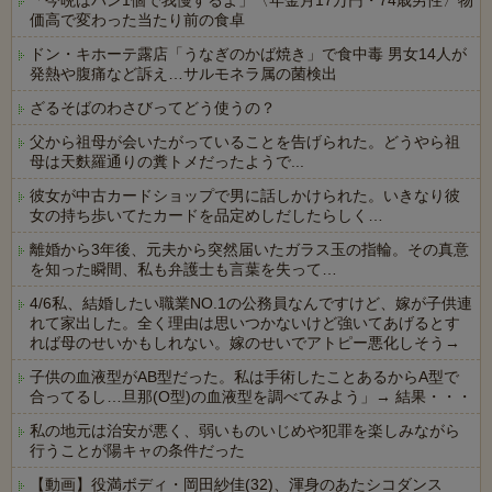
「今晩はパン1個で我慢するよ」〈年金月17万円・74歳男性〉物
価高で変わった当たり前の食卓
ドン・キホーテ露店「うなぎのかば焼き」で食中毒 男女14人が
発熱や腹痛など訴え…サルモネラ属の菌検出
ざるそばのわさびってどう使うの？
父から祖母が会いたがっていることを告げられた。どうやら祖
母は天麩羅通りの糞トメだったようで...
彼女が中古カードショップで男に話しかけられた。いきなり彼
女の持ち歩いてたカードを品定めしだしたらしく…
離婚から3年後、元夫から突然届いたガラス玉の指輪。その真意
を知った瞬間、私も弁護士も言葉を失って…
4/6私、結婚したい職業NO.1の公務員なんですけど、嫁が子供連
れて家出した。全く理由は思いつかないけど強いてあげるとす
れば母のせいかもしれない。嫁のせいでアトピー悪化しそう→
子供の血液型がAB型だった。私は手術したことあるからA型で
合ってるし…旦那(O型)の血液型を調べてみよう」→ 結果・・・
私の地元は治安が悪く、弱いものいじめや犯罪を楽しみながら
行うことが陽キャの条件だった
【動画】役満ボディ・岡田紗佳(32)、渾身のあたシコダンス