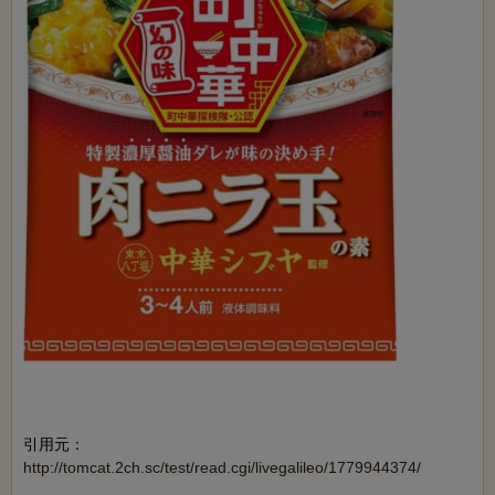
引用元：
http://tomcat.2ch.sc/test/read.cgi/livegalileo/1779944374/