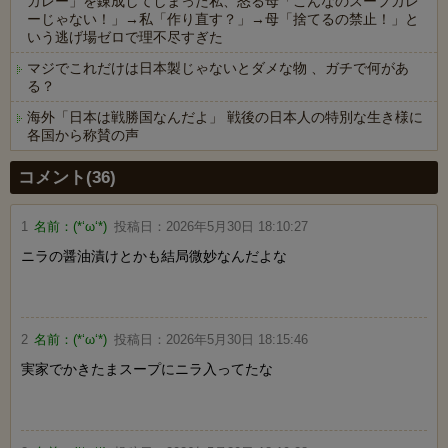
カレー」を錬成してしまった私、怒る母「こんなのスープカレ
ーじゃない！」→私「作り直す？」→母「捨てるの禁止！」と
いう逃げ場ゼロで理不尽すぎた
マジでこれだけは日本製じゃないとダメな物 、ガチで何があ
る？
海外「日本は戦勝国なんだよ」 戦後の日本人の特別な生き様に
各国から称賛の声
Powered by livedoor 相互RSS
コメント(36)
1
名前：
(*‘ω‘*)
投稿日：
2026年5月30日 18:10:27
ニラの醤油漬けとかも結局微妙なんだよな
2
名前：
(*‘ω‘*)
投稿日：
2026年5月30日 18:15:46
実家でかきたまスープにニラ入ってたな