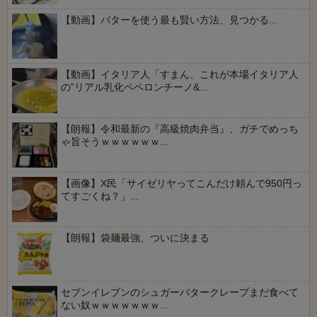
【動画】バターを使う最も賢い方法、見つかる...
【動画】イタリア人「すまん、これが本場イタリア人
の”リアル乳化ペペロンチーノ&...
【朗報】令和最新の『高級焼肉弁当』、ガチでめっち
ゃ旨そうｗｗｗｗｗｗ...
【画像】X民「サイゼリヤってこんだけ頼んで950円っ
てすごくね？」...
【朗報】袋麺最強、ついに決まる
セブンイレブンのシュガーバタークレープまだ食べて
ない奴ｗｗｗｗｗｗｗ...