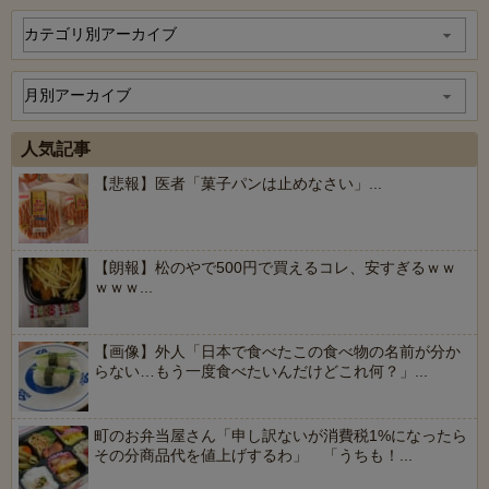
人気記事
【悲報】医者「菓子パンは止めなさい」...
【朗報】松のやで500円で買えるコレ、安すぎるｗｗ
ｗｗｗ...
【画像】外人「日本で食べたこの食べ物の名前が分か
らない…もう一度食べたいんだけどこれ何？」...
町のお弁当屋さん「申し訳ないが消費税1%になったら
その分商品代を値上げするわ」 「うちも！...