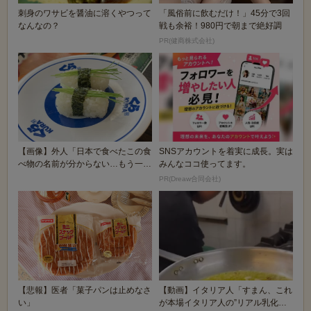
刺身のワサビを醤油に溶くやつって
「風俗前に飲むだけ！」45分で3回
なんなの？
戦も余裕！980円で朝まで絶好調
PR(健商株式会社)
【画像】外人「日本で食べたこの食
SNSアカウントを着実に成長。実は
べ物の名前が分からない…もう一度
みんなココ使ってます。
食べたいんだけど...
PR(Dreaw合同会社)
【悲報】医者「菓子パンは止めなさ
【動画】イタリア人「すまん、これ
い」
が本場イタリア人の”リアル乳化ペ