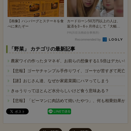
【画像】ハンバーグとステーキを食
カードローン50万円以上の人は、
べに来たぞー
返済を3～6ヶ月停止して『大幅に
減額してから返済...
PR(渋谷法務総合事務所)
Recommended by
「野菜」 カテゴリの最新記事
農家ワイの作ったタマネギ、お前らの想像する1.5倍はデカいぞ
【悲報】ゴーヤチャンプル手作りワイ、ゴーヤが苦すぎて死亡ｗ
【謎】おじさん達、なぜか家庭菜園にハマってしまう
きゅうりってほとんど水分らしいけど食う意味ある？
【悲報】「ピーマンに肉詰めて焼いたやつ」、何も相乗効果が無