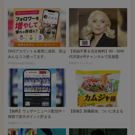
ペロンチーノ”な...
SNSアカウントを着実に成長。実は
【登録不要＆完全無料】90・00年
みんなココ使ってます。
代洋楽がRチャンネルで見放題
PR(Dreaw合同会社)
PR(Rチャンネル)
【無料】ウェザーニュース配信中！
【朗報】袋麺最強、ついに決まる
視聴で楽天ポイント貯まる
PR(Rチャンネル)