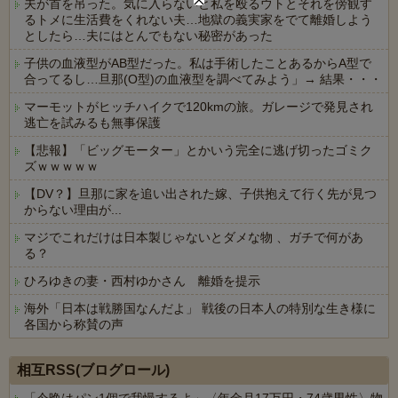
夫が首を吊った。気に入らないと私を殴るウトとそれを傍観す
るトメに生活費をくれない夫…地獄の義実家をでて離婚しよう
としたら…夫にはとんでもない秘密があった
子供の血液型がAB型だった。私は手術したことあるからA型で
合ってるし…旦那(O型)の血液型を調べてみよう」→ 結果・・・
マーモットがヒッチハイクで120kmの旅。ガレージで発見され
逃亡を試みるも無事保護
【悲報】「ビッグモーター」とかいう完全に逃げ切ったゴミク
ズｗｗｗｗｗ
【DV？】旦那に家を追い出された嫁、子供抱えて行く先が見つ
からない理由が...
マジでこれだけは日本製じゃないとダメな物 、ガチで何があ
る？
ひろゆきの妻・西村ゆかさん 離婚を提示
海外「日本は戦勝国なんだよ」 戦後の日本人の特別な生き様に
各国から称賛の声
Powered by livedoor 相互RSS
相互RSS(ブログロール)