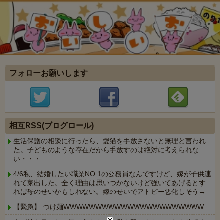
フォローお願いします
相互RSS(ブログロール)
生活保護の相談に行ったら、愛猫を手放さないと無理と言われ
た。子どものような存在だから手放すのは絶対に考えられな
い・・・
4/6私、結婚したい職業NO.1の公務員なんですけど、嫁が子供連
れて家出した。全く理由は思いつかないけど強いてあげるとす
れば母のせいかもしれない。嫁のせいでアトピー悪化しそう→
【緊急】 つけ麺WWWWWWWWWWWWWWWWWWWWWW