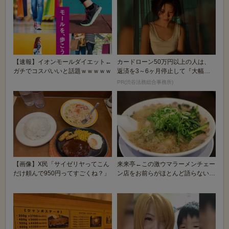
【速報】イオンモールダイエット←
カードローン50万円以上の人は、
ガチでコスパいいと話題ｗｗｗｗｗ
返済を3～6ヶ月停止して『大幅に
減額してから返済...
PR(渋谷法務総合事務所)
【画像】X民「サイゼリヤってこん
来来亭←この激ウマラーメンチェー
だけ頼んで950円ってすごくね？」
ン店をお前らがほとんど語らない理
由