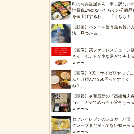
町のお弁当屋さん「申し訳ない
消費税1%になったらその分商品
を値上げするわ」 「うちも！..
【動画】バターを使う最も賢い
法、見つかる...
【画像】某ファミレスチェーン
さん、ポテトが少な過ぎて炎上
ｗｗｗ...
【画像】X民「サイゼリヤってこ
んだけ頼んで950円ってすごく
ね？」...
【朗報】令和最新の『高級焼肉
当』、ガチでめっちゃ旨そうｗ
ｗｗｗｗ...
セブンイレブンのシュガーバタ
クレープまだ食べてない奴ｗｗ
ｗｗｗｗ...