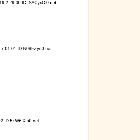
2:29:00 ID:tSACyxOi0.net
発煙筒ではなく
【画像】ディズニー『リトル・マーメ
スナネ
イド』実写版のポスターがヤバイ！地
動範囲
獄の黙示録みたい
とが判
01:01 ID:N08EZy/f0.net
う集団的な事実
【動画】アメリカで一番『人種差別』
【ひで
チで怖過ぎるｗ
が酷い街にアジア人が行くとこうなる!!
ている
ｗ
悪夢す
 ID:5+W6lXto0.net