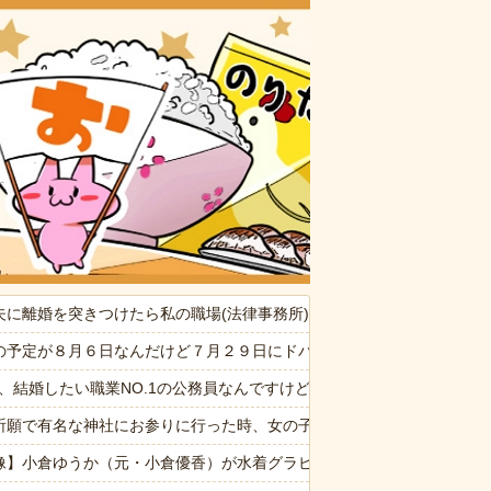
おいしいお
たの見て（カネモ…！）って思った
夫に離婚を突きつけたら私の職場(法律事務所)に乗り込んできた 堂々
たかれ「病気だからって甘えるな！旦那様の為に家事をしろ！」夫が無
の予定が８月６日なんだけど７月２９日にドバッと鮮血でたから生理か
30代)。問題は誰がこいつを引き取るか→結局遺産を全て弟に相続する
6私、結婚したい職業NO.1の公務員なんですけど、嫁が子供連れて家
ぷい」
祈願で有名な神社にお参りに行った時、女の子が生まれるという赤い石
消した８歳の息子。理由は嫁が叱った腹いせ→滅多に怒らない嫁が子供に
像】小倉ゆうか（元・小倉優香）が水着グラビア復帰ｗｗｗｗｗ