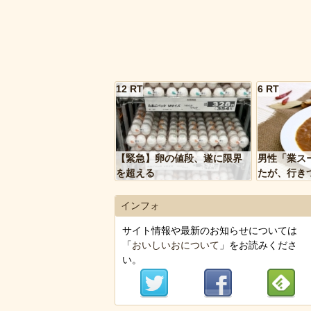
12 RT
6 RT
【緊急】卵の値段、遂に限界
男性「業ス
を超える
たが、行き
トルトカレ
いく…」
インフォ
サイト情報や最新のお知らせについては
「
おいしいおについて
」をお読みくださ
い。