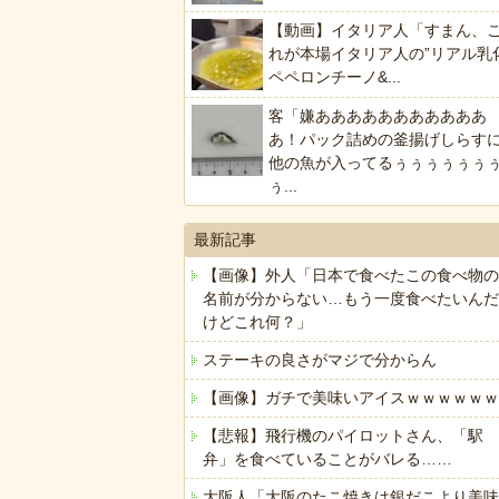
【動画】イタリア人「すまん、
れが本場イタリア人の”リアル乳
ペペロンチーノ&...
客「嫌あああああああああああ
あ！パック詰めの釜揚げしらす
他の魚が入ってるぅぅぅぅぅぅ
ぅ...
最新記事
【画像】外人「日本で食べたこの食べ物の
名前が分からない…もう一度食べたいんだ
けどこれ何？」
ステーキの良さがマジで分からん
【画像】ガチで美味いアイスｗｗｗｗｗｗ
【悲報】飛行機のパイロットさん、「駅
弁」を食べていることがバレる……
大阪人「大阪のたこ焼きは銀だこより美味