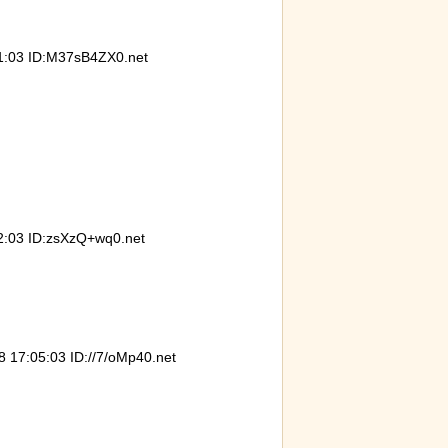
03 ID:M37sB4ZX0.net
モン小暮」を調
【ネタ】玄関ドアに貼るとセールスを
【動画
撃退できる？ あまりに“諸刃の剣”なラ
ドロー
イフハックが話題にｗ
03 ID:zsXzQ+wq0.net
7:05:03 ID://7/oMp40.net