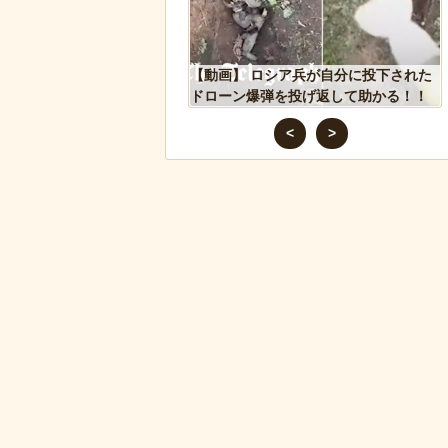
シア兵が自分に投下された
迷子のウサギが警察に保護され、正式
を投げ返して助かる！！
な「警察ウサギ」となる
<
>