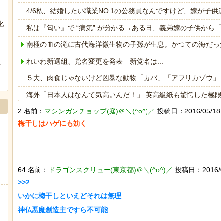
4/6私、結婚したい職業NO.1の公務員なんですけど、嫁が
こ
化
私は『匂い』で “病気” が分かる→ある日、義弟嫁の子供か
南極の血の滝に古代海洋微生物の子孫が生息。かつての海だっ
れいわ新選組、党名変更を発表 新党名は...
に
ぅ
５大、肉食じゃないけど凶暴な動物「カバ」「アフリカゾウ」
海外「日本人はなんて気高いんだ！」 英高級紙も驚愕した極
2 名前：
マシンガンチョップ(庭)＠＼(^o^)／
投稿日：2016/05/18 1
海外「日本人はなんて気高いんだ！」 英高級紙も驚愕した極
梅干しはハゲにも効く

ヒーローのサバイバルアクション Siege Survivors
64 名前：
ドラゴンスクリュー(東京都)＠＼(^o^)／
投稿日：2016/05/
>>2

Powered by livedoor 相互RSS
いかに梅干しといえどそれは無理

神仏悪魔創造主ですら不可能
