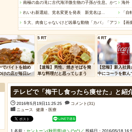
南極の血の滝に古代海洋微生物の子孫が生息。かつての海
海外
れいわ新選組、党名変更を発表 新党名は...
「自
５大、肉食じゃないけど凶暴な動物「カバ」「アフリカゾ
【画
「ぞわっとした…」カルディで売っているコーヒーのパッケ
「煮
5 RT
4 RT
軽度のアレルギーを「わがまま」と決めつけ嫌味を言って
誰も
賃上げしない企業 過去最多ペースで倒産へ
大阪の
「アメリカのヤンキーがアジア人にケンカを売った結果ｗ
【画
ーでバイトを始め
【速報】男性、焼きそばを簡
【悲報】新入社員
「あなたはアメリカを愛していますか」「はい」トランプ
【水
つけの店が毎日レ
単な料理だと思ってしまう
中にコーラを飲ん
ーを大量に買って
に怒られてしまう
ヒーローのサバイバルアクション Siege Survivors
みん
テレビで「梅干し食ったら痩せた」と紹介
【中国】パトカーの前で好演技www当たり屋やお煽り運転
【悲
2016年5月19日11:25:25
コメント(31)
ニュース
健康・医療
Powered by livedoor 相互RSS
Powere
1 名前：
セントーン(秋田県)＠＼(^o^)／
投稿日：2016/05/18 16:55