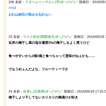
206 名前：
ラダームーンサルト(芋)＠＼(^o^)／
投稿日：2016/05/19 
>>13

おれは納豆の恨みを忘れない

なんか泣きたくなってくる青春18きっ
岸田に投げられた物、
ぷのポスター貼ってく
パイプ爆弾と判明
23 名前：
マスク剥ぎ(関西地方)＠＼(^o^)／
投稿日：2016/05/18 17:
近所の梅干し屋の塩分濃度3%の梅干しをよく買うけど

食べやすいから2個3個と食べちゃって意味がねぇかも……

でもうめぇんだよな、フルーティーでさ

【動画】大阪人、だんじりにぶっ潰さ
「マンデラ効果」とい
れる
と異なる思い込み、ガ
ｗｗｗｗｗｗｗｗｗｗ
24 名前：
目潰し(広島県)＠＼(^o^)／
投稿日：2016/05/18 17:01:02
梅干しより干してないカリカリの梅漬けが好き
