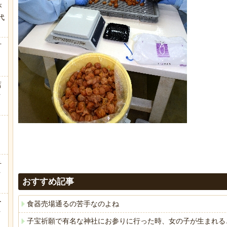
が
代
.
方
店
ｗ
弁
ｗ
おすすめ記事
ー
食器売場通るの苦手なのよね
ｗ
子宝祈願で有名な神社にお参りに行った時、女の子が生まれる