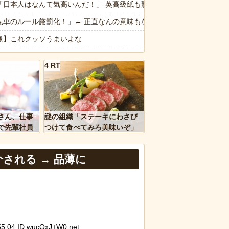
だった痕跡が残されていた
「日本人はなんて気高いんだ！」 英高級紙も驚愕した極限の中の日本人
転車のルール厳罰化！」← 正直なんの意味もなかった件ｗｗｗｗｗｗｗ
ウ」「バッファロー」「コーカサスオオカブト」
像】これクッソうまいよな
ージが“一瞬怖い”と話題にwwww
干しラーメン」ってガチで賛否両論だよな
4 RT
きた友人、その子どもが重度のアレルギー持ちだと判明した途端、過去
言わないけど冷やし中華って言うほどうまくないよね
「ガチでうまいラーメン」Tier表wwwwwww
ｗｗ」 ほか
像】カップラーメン食べるんだけどどれがいいかな！？w
さん、仕事
謎の組織「ステーキにわさび
、国防総省職員数千人をウソ発見器にかける方針
族館】水槽掃除中の飼育員、ジンベエザメからとんでもない“スキンシッ
で先輩社員
つけて食べてみろ美味いぞ」
ｗｗｗｗ
ワイ「んなわけないだろｗ」
なは職場のBBQなに持ってけば嬉しい？
される → 品薄に
など盛りだくさん
報】味噌ラーメンで行列、出来ない
d by livedoor 相互RSS
:04 ID:wucQxJ+W0.net