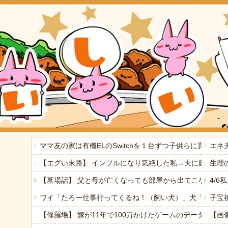
ママ友の家は有機ELのSwitchを１台ずつ子供らに買っ
エネ
【エグい末路】 インフルになり気絶した私→夫に顔をは
生理
【墓場話】 父と母が亡くなっても部屋から出てこない弟(
4/
ワイ「たろー仕事行ってくるね！（飼い犬）」犬「…？（
子宝
【修羅場】 嫁が11年で100万かけたゲームのデータを
【画