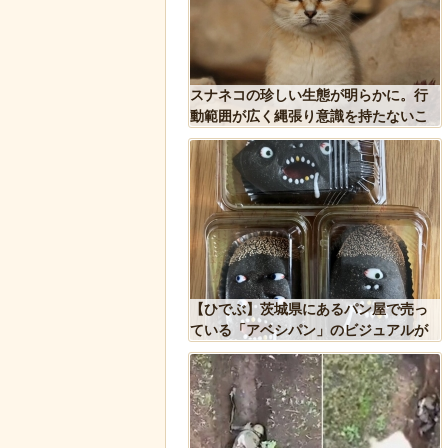
しい生態が明らかに。行
後ろ片足を失った象、保護区で義足を
縄張り意識を持たないこ
作ってもらい歩けるように！
城県にあるパン屋で売っ
石を卵と思い込み温め続けていたハク
シパン」のビジュアルが
トウワシのオスに孤児のヒナが託さ
ｗｗｗｗ
れ、お世話をするように【続編】