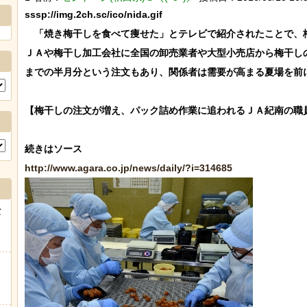
sssp://img.2ch.sc/ico/nida.gif

　「焼き梅干しを食べて痩せた」とテレビで紹介されたことで、
ＪＡや梅干し加工会社に全国の卸売業者や大型小売店から梅干し
までの半月分という注文もあり、関係者は需要が高まる夏場を前に
【梅干しの注文が増え、パック詰め作業に追われるＪＡ紀南の職員
http://www.agara.co.jp/news/daily/?i=314685
な