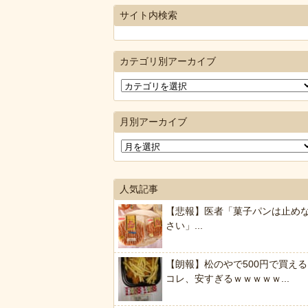
サイト内検索
カテゴリ別アーカイブ
月別アーカイブ
人気記事
【悲報】医者「菓子パンは止め
さい」...
【朗報】松のやで500円で買える
コレ、安すぎるｗｗｗｗｗ...