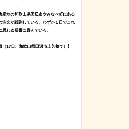
梅産地の和歌山県田辺市やみなべ町にある
の注文が殺到している。わずか１日でこれ
思わぬ反響に喜んでいる。

（17日、和歌山県田辺市上芳養で）】
