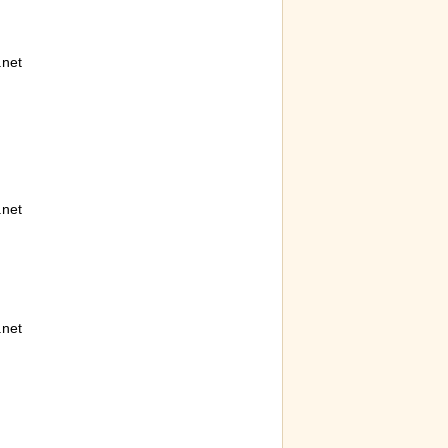
モン小暮」を調
【画像】ディズニー『リトル・マーメ
スナネ
イド』実写版のポスターがヤバイ！地
動範囲
獄の黙示録みたい
とが判
net
net
net