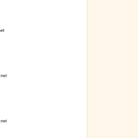
et
net
net