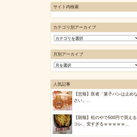
サイト内検索
カテゴリ別アーカイブ
月別アーカイブ
人気記事
【悲報】医者「菓子パンは止め
さい」...
【朗報】松のやで500円で買える
コレ、安すぎるｗｗｗｗｗ...