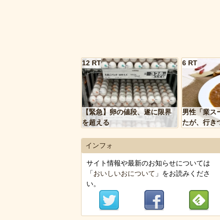
12 RT
6 RT
【緊急】卵の値段、遂に限界
男性「業ス
を超える
たが、行き
トルトカレ
いく…」
インフォ
サイト情報や最新のお知らせについては
「
おいしいおについて
」をお読みくださ
い。