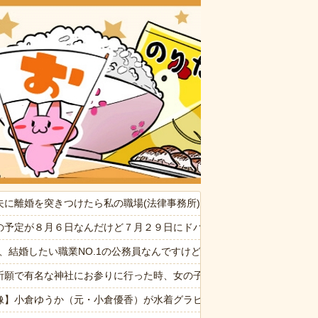
おいしいお
たかれ「病気だからって甘えるな！旦那様の為に家事をしろ！」夫が無
夫に離婚を突きつけたら私の職場(法律事務所)に乗り込んできた 堂々
30代)。問題は誰がこいつを引き取るか→結局遺産を全て弟に相続する
の予定が８月６日なんだけど７月２９日にドバッと鮮血でたから生理か
ぷい」
6私、結婚したい職業NO.1の公務員なんですけど、嫁が子供連れて家
消した８歳の息子。理由は嫁が叱った腹いせ→滅多に怒らない嫁が子供に
祈願で有名な神社にお参りに行った時、女の子が生まれるという赤い石
命が尽きても奴らに絶対復讐してやる！！」→祖父が亡くなりその土地
像】小倉ゆうか（元・小倉優香）が水着グラビア復帰ｗｗｗｗｗ