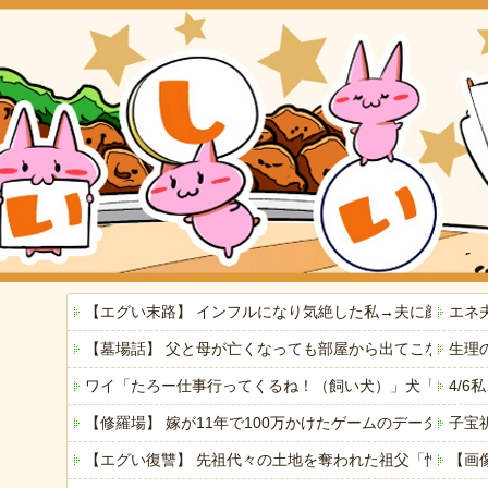
【エグい末路】 インフルになり気絶した私→夫に顔をは
エネ
【墓場話】 父と母が亡くなっても部屋から出てこない弟(
生理
ワイ「たろー仕事行ってくるね！（飼い犬）」犬「…？（
4/
【修羅場】 嫁が11年で100万かけたゲームのデータを
子宝
【エグい復讐】 先祖代々の土地を奪われた祖父「憎い！
【画