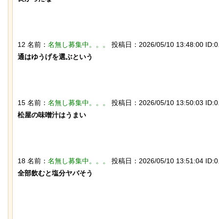
【動画】大阪人、だんじりにぶっ潰さ
石を卵と思い込み温め
れる
トウワシのオスに孤児
れ、お世話をするよう
12 名前：
名無し募集中。。。
投稿日：2026/05/10 13:48:00 ID:0.
通はゆうげを選ぶという

15 名前：
名無し募集中。。。
投稿日：2026/05/10 13:50:03 ID:0.
松屋の味噌汁はうまい

「マンデラ効果」という集団的な事実
【動画】アメリカで一
と異なる思い込み、ガチで怖過ぎるｗ
が酷い街にアジア人が行
ｗｗｗｗｗｗｗｗｗｗｗ
18 名前：
名無し募集中。。。
投稿日：2026/05/10 13:51:04 ID:0.
全部飲むと塩分ヤバそう
