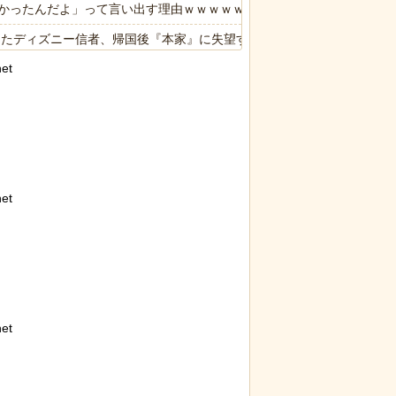
かったんだよ」って言い出す理由ｗｗｗｗｗ
ったディズニー信者、帰国後『本家』に失望する事態に
et
et
et