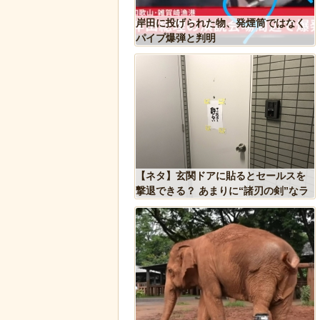
くなってくる青春18きっ
岸田に投げられた物、発煙筒ではなく
貼ってく
パイプ爆弾と判明
が警察に保護され、正式
【ネタ】玄関ドアに貼るとセールスを
ギ」となる
撃退できる？ あまりに“諸刃の剣”なラ
イフハックが話題にｗ