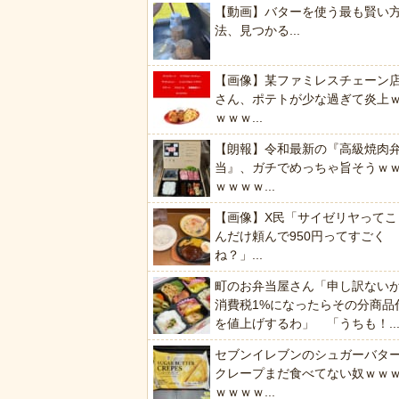
【動画】バターを使う最も賢い
法、見つかる...
【画像】某ファミレスチェーン
さん、ポテトが少な過ぎて炎上
ｗｗｗ...
【朗報】令和最新の『高級焼肉
当』、ガチでめっちゃ旨そうｗ
ｗｗｗｗ...
【画像】X民「サイゼリヤってこ
んだけ頼んで950円ってすごく
ね？」...
町のお弁当屋さん「申し訳ない
消費税1%になったらその分商品
を値上げするわ」 「うちも！..
セブンイレブンのシュガーバタ
クレープまだ食べてない奴ｗｗ
ｗｗｗｗ...