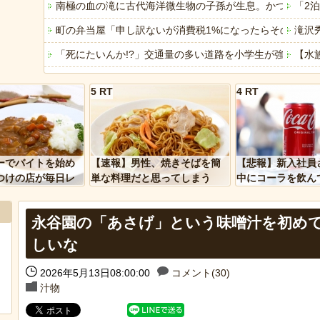
南極の血の滝に古代海洋微生物の子孫が生息。かつての海
「2
町の弁当屋「申し訳ないが消費税1%になったらその分商
滝沢
「死にたいんか!?」交通量の多い道路を小学生が強行横断 
【水
煽り運転の末に道路で大の字になり「降りろ！殴るぞ！」
【波
5 RT
4 RT
【疑問】スポーツ漫画で退部する奴が「俺たちは楽しくや
カレ
【昆虫食】食用コオロギビジネスで破産したグリラス社長
【成
「アメリカのヤンキーがアジア人にケンカを売った結果ｗ
「お
ーでバイトを始め
【速報】男性、焼きそばを簡
【悲報】新入社員
「あなたはアメリカを愛していますか」「はい」トランプ
八百
つけの店が毎日レ
単な料理だと思ってしまう
中にコーラを飲ん
ーを大量に買って
に怒られてしまう
ヒーローのサバイバルアクション Siege Survivors
前輪
永谷園の「あさげ」という味噌汁を初め
【中国】パトカーの前で好演技www当たり屋やお煽り運転
みん
しいな
【悲
2026年5月13日08:00:00
コメント(30)
汁物
Powered by livedoor 相互RSS