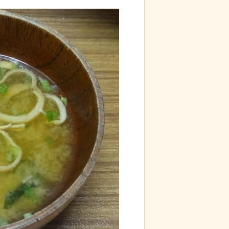
d by livedoor 相互RSS