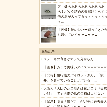
客「嫌あああああああああああ
あ！パック詰めの釜揚げしらす
他の魚が入ってるぅぅぅぅぅぅ
ぅ...
【画像】豚のレバー買ってきた
ら焼いていくｗｗｗｗｗｗ...
最新記事
ステーキの良さがマジで分からん
【画像】ガチで美味いアイスｗｗｗｗｗｗ
【悲報】飛行機のパイロットさん、「駅
弁」を食べていることがバレる……
大阪人「大阪のたこ焼きは銀だこより美味
い😋」←でも実際の店の名前は出せない
【緊急】明日「銀だこ」がガチに過去最大
レベルに混みそうｗｗｗｗｗ