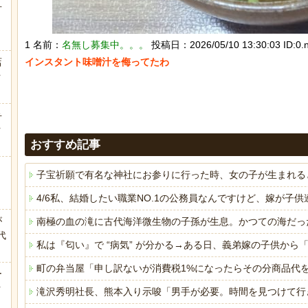
方
1 名前：
名無し募集中。。。
投稿日：2026/05/10 13:30:03 ID:0.n
店
インスタント味噌汁を侮ってたわ

ｗ
弁
ｗ
おすすめ記事
子宝祈願で有名な神社にお参りに行った時、女の子が生まれる
4/6私、結婚したい職業NO.1の公務員なんですけど、嫁が
が
南極の血の滝に古代海洋微生物の子孫が生息。かつての海だっ
代
私は『匂い』で “病気” が分かる→ある日、義弟嫁の子供か
.
町の弁当屋「申し訳ないが消費税1%になったらその分商品代
ー
ｗ
滝沢秀明社長、熊本入り示唆「男手が必要。時間を見つけて行