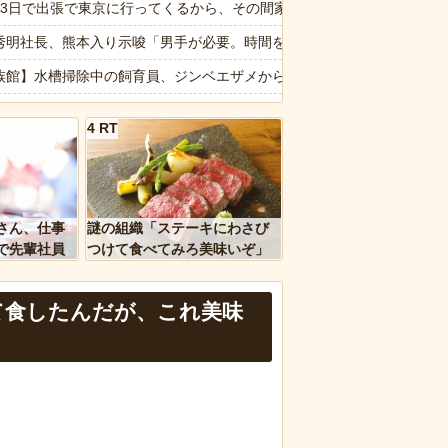
だった痕跡が残されていた
泊3日で出張で東京に行ってくるから、その間家のことはよろしくね」と
品代を値上げするわ」
秀明社長、熊本入り示唆「男手が必要。時間を見つけて行きたい」
→ 超反応で止まる車の衝撃ドラレコ動画😱
族館】水槽掃除中の飼育員、ジンベエザメからとんでもない“スキンシッ
とドアを強引に開けようとしてきたヒゲ面おじさん！「前後のドラレコ
乗り納豆NG？】余計なもん食わないで納豆食っときゃ間違いないことが
4 RT
りたかったんだよ」って言い出す理由ｗｗｗｗｗ
ー味のポテチがない理由wwwww
 みんなにコオロギ食を広める為にリベンジへ
城石井】高級豆腐ワイ「150g×2丁で250円か･･･高いけど美味そうだ
ｗｗ」 ほか
菓子の太子堂」で知られる（株）太子堂（千代田区）が破産開始
さん、仕事
謎の組織「ステーキにわさび
、国防総省職員数千人をウソ発見器にかける方針
屋 ← これ見たことある？野菜とかスーパーで買うじゃん
で先輩社員
つけて食べてみろ美味いぞ」
ｗｗｗｗ
ワイ「んなわけないだろｗ」
が2輪あるバイクｗｗｗｗｗｗｗｗｗ
て食したんだが、これ美味
など盛りだくさん
なは職場のBBQなに持ってけば嬉しい？
報】味噌ラーメンで行列、出来ない