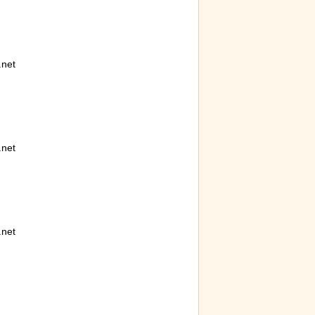
続けていたハク
【ひでぶ】茨城県にあるパン屋で売っ
なんか
のヒナが託さ
ている「アベシパン」のビジュアルが
ぷのポ
に【続編】
悪夢すぎるｗｗｗｗｗ
net
net
番『人種差別』
【動画】 ロシア兵が自分に投下された
迷子の
くとこうなる!!
ドローン爆弾を投げ返して助かる！！
な「警
net