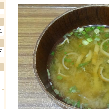
Powere
な