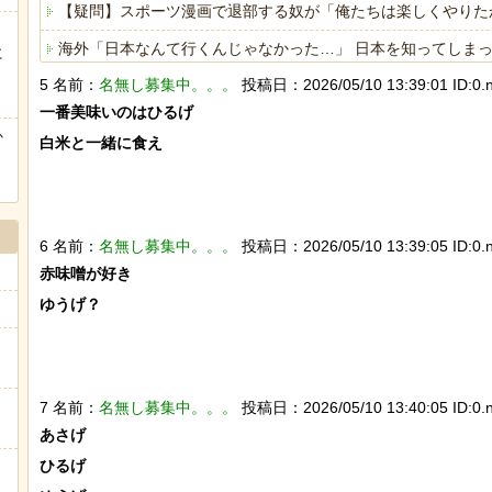
【疑問】スポーツ漫画で退部する奴が「俺たちは楽しくやりた
海外「日本なんて行くんじゃなかった…」 日本を知ってしま
に
ぅ
5 名前：
名無し募集中。。。
投稿日：2026/05/10 13:39:01 ID:0.n
ヒーローのサバイバルアクション Siege Survivors
一番美味いのはひるげ

か
白米と一緒に食え

Powered by livedoor 相互RSS
6 名前：
名無し募集中。。。
投稿日：2026/05/10 13:39:05 ID:0.n
赤味噌が好き

ゆうげ？

7 名前：
名無し募集中。。。
投稿日：2026/05/10 13:40:05 ID:0.n
あさげ

ひるげ
