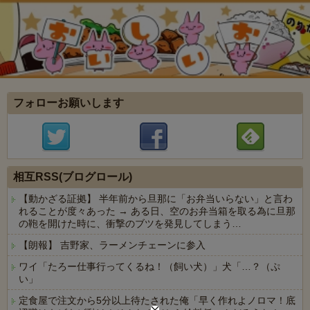
フォローお願いします
相互RSS(ブログロール)
【動かざる証拠】 半年前から旦那に「お弁当いらない」と言わ
れることが度々あった → ある日、空のお弁当箱を取る為に旦那
の鞄を開けた時に、衝撃のブツを発見してしまう…
【朗報】 吉野家、ラーメンチェーンに参入
ワイ「たろー仕事行ってくるね！（飼い犬）」犬「…？（ぷ
い」
定食屋で注文から5分以上待たされた俺「早く作れよノロマ！底