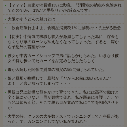
【？？？】農家が消費税1% に悲鳴。「消費税の納税を免除され
てたので8%→1%だと手取りが7%減るんです」
大阪かすうどんの魅力とは
「飲食店潰れますよ」食料品消費税1％に減税の中で上がる懸念
【切実】①病気で求職し収入が激減してしまった為に、貯金も
なくなり家のローンも払えなくなってしまった。すると、嫁か
ら予想外の言葉がorz
彼女が中古カードショップで男に話しかけられた。いきなり彼
女の持ち歩いてたカードを品定めしだしたらしく…
母が入院した関係で質屋の祖父の家に預けられていた。
娘と旦那が喧嘩して、旦那が「だからお前は嫌われるんだ
よ！」と言い放ってしまって・・・
両親は兄に結構な額をかけて育ててきた。私には高卒で働けと
全く気にかけない→母が難病で倒れ、私が懸命に介護した。で
も兄は知らん顔。そこで親も目が覚めて私に全てを相続させる
が
大学の時、クラスの大多数テストでカンニングしてた科目があ
った。で、カンニングしてない私が笑われた