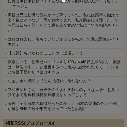
辺職はキビキビ動け！そんなんだから給料低いんだろうな！」
→ すると…
両親は兄に結構な額をかけて育ててきた。私には高卒で働けと
全く気にかけない→母が難病で倒れ、私が懸命に介護した。で
も兄は知らん顔。そこで親も目が覚めて私に全てを相続させる
が
コロコロ楽し。落ちていたアルミ缶を転がして遊ぶ野生のハリ
ネズミ
【悲報】ちいかわのモモンガ、退場しそう
職場にいる「仕事ゼロ・ゴマすり100」の40代主婦Aさん、業務
は「無理ですぅ」と拒否するのに他人に嫌われたくてヨイショ
とお菓子配りだけ全力すぎる
なぁ、永久機関ってなんで絶対に作れないん？
フジテレビさん 石破茂の生まれ変わりのような大学生を見つ
けてきて消費税減税反対報道をやってしまう
海外「全部日本の真似だったのか…」 日本の普通のテレビ番組
が最新SNSの数十年先を行っていたと話題に
Powered by livedoor 相互RSS
相互RSS(ブログロール)