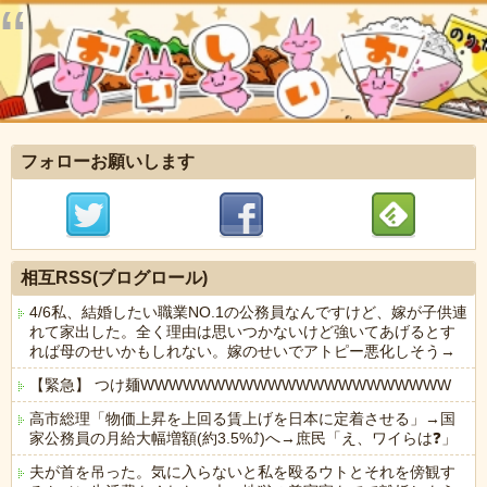
フォローお願いします
相互RSS(ブログロール)
4/6私、結婚したい職業NO.1の公務員なんですけど、嫁が子供連
れて家出した。全く理由は思いつかないけど強いてあげるとす
れば母のせいかもしれない。嫁のせいでアトピー悪化しそう→
【緊急】 つけ麺WWWWWWWWWWWWWWWWWWWWWW
高市総理「物価上昇を上回る賃上げを日本に定着させる」→国
家公務員の月給大幅増額(約3.5%⤴)へ→庶民「え、ワイらは❓」
夫が首を吊った。気に入らないと私を殴るウトとそれを傍観す