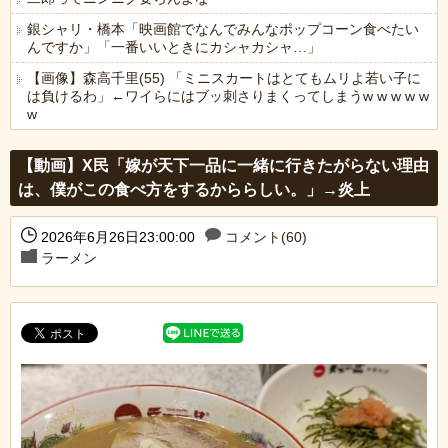
銀シャリ・橋本「映画館でなんでみんなポップコーン食べたい
んですか」「一番いいときにカシャカシャ…」
【画像】森高千里(55) 「ミニスカートはとてもムリよ若い子に
は負けるわ」←ワイらにはブッ刺さりまくってしまうw w w w w
w
Powered by livedoor 相互RSS
【動画】X民「嫁が天下一品に一緒に行きたがらない理由
は、僕がこの食べ方をするかららしい。」→炎上
2026年6月26日23:00:00
コメント(60)
ラーメン