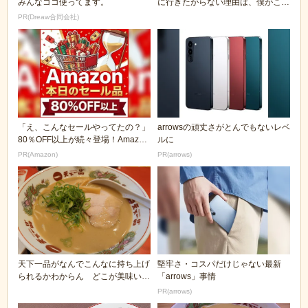
みんなココ使ってます。
に行きたがらない理由は、僕がこの
食べ方をするから...
PR(Dreaw合同会社)
「え、こんなセールやってたの？」
arrowsの頑丈さがとんでもないレベ
80％OFF以上が続々登場！Amazon
ルに
の本気が...
PR(Amazon)
PR(arrows)
天下一品がなんでこんなに持ち上げ
堅牢さ・コスパだけじゃない最新
られるかわからん どこが美味いん
「arrows」事情
だよ
PR(arrows)