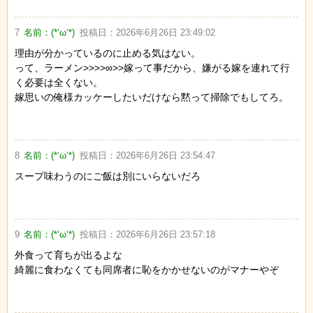
7
名前：
(*‘ω‘*)
投稿日：
2026年6月26日 23:49:02
理由が分かっているのに止める気はない。
って、ラーメン>>>>∞>>嫁って事だから、嫌がる嫁を連れて行
く必要は全くない。
嫁思いの俺様カッケーしたいだけなら黙って掃除でもしてろ。
8
名前：
(*‘ω‘*)
投稿日：
2026年6月26日 23:54:47
スープ味わうのにご飯は別にいらないだろ
9
名前：
(*‘ω‘*)
投稿日：
2026年6月26日 23:57:18
外食って育ちが出るよな
綺麗に食わなくても同席者に恥をかかせないのがマナーやぞ