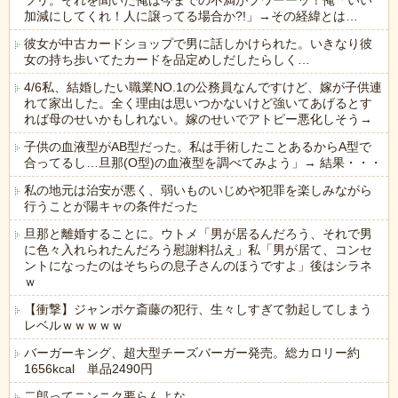
ツリ。それを聞いた俺は今までの不満がブワーーッ！俺「いい
加減にしてくれ！人に譲ってる場合か?!」→その経緯とは…
彼女が中古カードショップで男に話しかけられた。いきなり彼
女の持ち歩いてたカードを品定めしだしたらしく…
4/6私、結婚したい職業NO.1の公務員なんですけど、嫁が子供連
れて家出した。全く理由は思いつかないけど強いてあげるとす
れば母のせいかもしれない。嫁のせいでアトピー悪化しそう→
子供の血液型がAB型だった。私は手術したことあるからA型で
合ってるし…旦那(O型)の血液型を調べてみよう」→ 結果・・・
私の地元は治安が悪く、弱いものいじめや犯罪を楽しみながら
行うことが陽キャの条件だった
旦那と離婚することに。ウトメ「男が居るんだろう、それで男
に色々入れられたんだろう慰謝料払え」私「男が居て、コンセ
ントになったのはそちらの息子さんのほうですよ」後はシラネ
ｗ
【衝撃】ジャンポケ斎藤の犯行、生々しすぎて勃起してしまう
レベルｗｗｗｗｗ
バーガーキング、超大型チーズバーガー発売。総カロリー約
1656kcal 単品2490円
二郎ってニンニク要らんよな