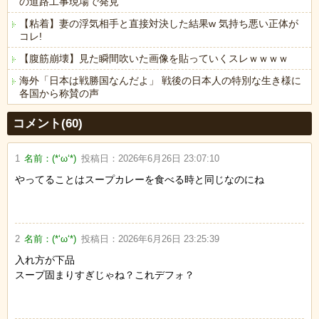
の道路工事現場で発見
【粘着】妻の浮気相手と直接対決した結果w 気持ち悪い正体が
コレ!
【腹筋崩壊】見た瞬間吹いた画像を貼っていくスレｗｗｗｗ
海外「日本は戦勝国なんだよ」 戦後の日本人の特別な生き様に
各国から称賛の声
Powered by livedoor 相互RSS
コメント(60)
1
名前：
(*‘ω‘*)
投稿日：
2026年6月26日 23:07:10
やってることはスープカレーを食べる時と同じなのにね
2
名前：
(*‘ω‘*)
投稿日：
2026年6月26日 23:25:39
入れ方が下品
スープ固まりすぎじゃね？これデフォ？