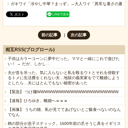
ガキワイ「冷やし中華？まっず」→大人ワイ「異常な暑さの夏に
前の記事
次の記事
相互RSS(ブログロール)
子供はカラーコーンに夢中だった。ママと一緒にこれで遊びた
い！ → だが、しかし…
夫が首を吊った。気に入らないと私を殴るウトとそれを傍観す
るトメに生活費をくれない夫…地獄の義実家をでて離婚しよう
としたら…夫にはとんでもない秘密があった
【緊急】 つけ麺WWWWWWWWWWWWWWWWWWWWWW
【速報】ひろゆき、離婚へｗｗｗ
【画像】 うちの猫、私が見ててあげないとご飯食べないのなん
でなん
柄の部分が息子スティック。1600年前の爪そうじ具をイギリス