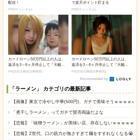
配信！
で楽天ポイント貯まる
PR(Rチャンネル)
PR(Rチャンネル)
カードローン50万円以上の人は、
カードローン50万円以上の人は、
返済を3～6ヶ月停止して『大幅に
返済を3～6ヶ月停止して『大幅に
減額してから返済...
減額してから返済...
PR(渋谷法務総合事務所)
PR(渋谷法務総合事務所)
Recommended by
「ラーメン」 カテゴリの最新記事
【画像】東京で冷やし中華(500円)、ガチで美味そうｗｗｗｗｗ
「煮干しラーメン」ってガチで賛否両論だよな
【悲報】「味噌ラーメン」が美味い店、存在しないｗｗｗｗｗ
【悲報】Z世代、口の筋力が無さすぎて麺をすすれなくなる😭