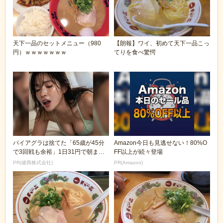
天下一品のセットメニュー（980
【朗報】ワイ、初めて天下一品こっ
円）ｗｗｗｗｗｗｗ
てりを食べ驚愕
バイアグラは捨てた「65歳が45分
Amazon今日も見逃せない！80%O
で3回戦も余裕」1日31円で朝まで
FF以上が続々登場
絶好調！
PR(健商株式会社)
PR(Amazon)