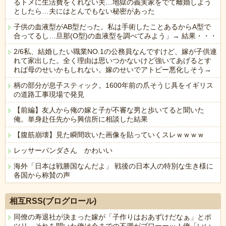
るトメに生活費をくれない夫…地獄の義実家をでて離婚しよう
としたら…夫にはとんでもない秘密があった
子供の血液型がAB型だった。私は手術したことあるからA型で
合ってるし…旦那(O型)の血液型を調べてみよう」→ 結果・・・
2/6私、結婚したい職業NO.1の公務員なんですけど、嫁が子供連
れて家出した。全く理由は思いつかないけど強いてあげるとす
れば母のせいかもしれない。嫁のせいでアトピー悪化しそう→
柄の部分が息子スティック。1600年前の爪そうじ具をイギリス
の道路工事現場で発見
【前編】友人から俺の嫁と子が不審な男と歩いてると聞いた
俺。単身赴任先から興信所に相談した結果
【腹筋崩壊】見た瞬間吹いた画像を貼っていくスレｗｗｗｗ
レッサーパンダさん かわいい
海外「日本は戦勝国なんだよ」 戦後の日本人の特別な生き様に
各国から称賛の声
Powered by livedoor 相互RSS
相互RSS(ブログロール)
同僚の寿退社が決まった嫁が「子作りはおあずけだなぁ」とポ