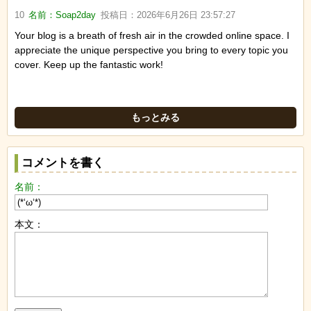
10
名前：
Soap2day
投稿日：
2026年6月26日 23:57:27
Your blog is a breath of fresh air in the crowded online space. I
appreciate the unique perspective you bring to every topic you
cover. Keep up the fantastic work!
もっとみる
コメントを書く
名前：
本文：