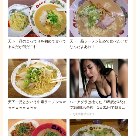
天下一品のこってりを初めて食べて
天下一品ラーメン初めて食べたけど
るんだが何だこれ…
なんだよあれ！
天下一品とかいう中毒ラーメンｗｗ
バイアグラは捨てた「65歳が45分
ｗｗｗｗｗｗｗｗ
で3回戦も余裕」1日31円で朝まで
絶好調！
PR(健商株式会社)