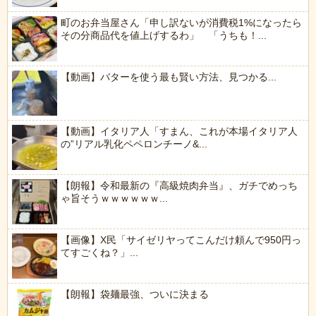
町のお弁当屋さん「申し訳ないが消費税1%になったら
その分商品代を値上げするわ」 「うちも！...
【動画】バターを使う最も賢い方法、見つかる...
【動画】イタリア人「すまん、これが本場イタリア人
の”リアル乳化ペペロンチーノ&...
【朗報】令和最新の『高級焼肉弁当』、ガチでめっち
ゃ旨そうｗｗｗｗｗｗ...
【画像】X民「サイゼリヤってこんだけ頼んで950円っ
てすごくね？」...
【朗報】袋麺最強、ついに決まる