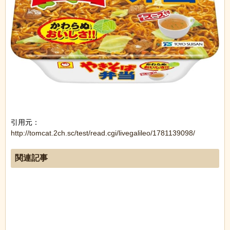
引用元：
http://tomcat.2ch.sc/test/read.cgi/livegalileo/1781139098/
関連記事