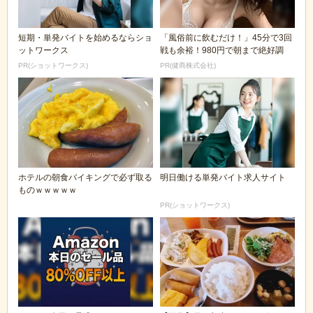
短期・単発バイトを始めるならショ
「風俗前に飲むだけ！」45分で3回
ットワークス
戦も余裕！980円で朝まで絶好調
PR(ショットワークス)
PR(健商株式会社)
ホテルの朝食バイキングで必ず取る
明日働ける単発バイト求人サイト
ものｗｗｗｗｗ
PR(ショットワークス)