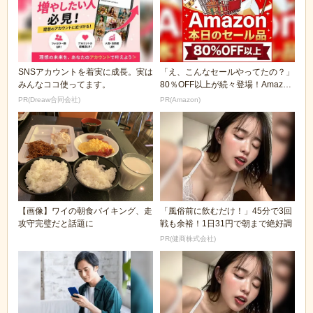
SNSアカウントを着実に成長。実は
「え、こんなセールやってたの？」
みんなココ使ってます。
80％OFF以上が続々登場！Amazon
の本気が...
PR(Dreaw合同会社)
PR(Amazon)
【画像】ワイの朝食バイキング、走
「風俗前に飲むだけ！」45分で3回
攻守完璧だと話題に
戦も余裕！1日31円で朝まで絶好調
PR(健商株式会社)