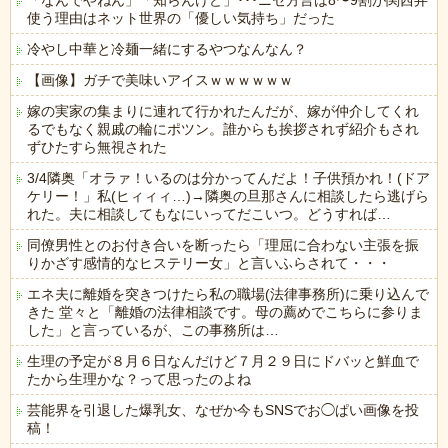
「なんでやねん」「知らんけど」･･･ニセ方言は8〜9割が関西弁
使う理由はネット世界の「優しい気持ち」だった
冷やし中華と冷麺一緒にするやつなんなん？
【画像】ガチで美味いアイスｗｗｗｗｗｗ
嫁の実家の集まりに連れて行かれたんだが、嫁が仲介してくれ
るでもなく親戚の輪にポツン。誰からも挨拶されず紹介もされ
ずひたすら無視された
3/4隣奥「オラァ！いるのは分かってんだよ！子供預かれ！(ドア
ケリー！」私(ヒィィィ…)→隣奥の旦那さんに相談したら逃げら
れた。夫に相談してもなにいってだこいつ。どうすれば…
同僚男性とのお付き合いを断ったら「理屈に合わない主張を振
りかざす感情的なヒステリー女」と言いふらされて・・・
エネ夫に離婚を突きつけたら私の職場(法律事務所)に乗り込んで
きた 堂々と「離婚の法律相談です。母の薦めでこちらに参りま
した」と言っているが、この事務所は…
生理の予定が８月６日なんだけど７月２９日にドバッと鮮血で
たから生理かな？って思ったのよね
芸能界を引退した爆乳女、なぜか今もSNSでお◯ぱい画像を投
稿！