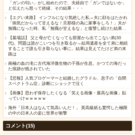
「ガンの匂い」がし始めたので、夫経由で「ガンではないか」
と伝えたら怒って絶縁、その結果・・・
【エグい末路】 インフルになり気絶した私→夫に顔をはたかれ
「病気だからって甘えるな！旦那様の為に家事をしろ！」夫が
無職になった時、私「無職が甘えるな」と復讐し続けた結果…
【墓場話】 父と母が亡くなっても部屋から出てこない弟(30
代)。問題は誰がこいつを引き取るか→結局遺産を全て弟に相続
することで誰も引き取らない事に。結果は見えてたけど弟の末
路は
南極の血の滝に古代海洋微生物の子孫が生息。かつての海だっ
た痕跡が残されていた
【悲報】人気プロゲーマーと結婚したグラドル、息子の「自閉
スペクトラム症」診断にショックで泣く
【画像】思わず保存したくなる「笑える画像・最高な画像」貼
っていけｗｗｗｗｗ
海外「日本人はなんて気高いんだ！」 英高級紙も驚愕した極限
の中の日本人の姿に世界が衝撃
Powered by livedoor 相互RSS
コメント(15)