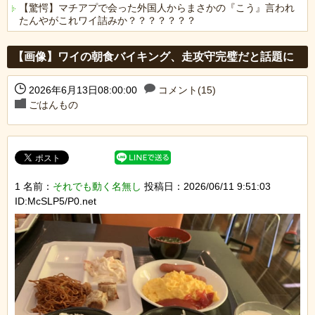
【驚愕】マチアプで会った外国人からまさかの『こう』言われ
たんやがこれワイ詰みか？？？？？？？
Powered by livedoor 相互RSS
【画像】ワイの朝食バイキング、走攻守完璧だと話題に
2026年6月13日08:00:00
コメント(15)
ごはんもの
1 名前：
それでも動く名無し
投稿日：2026/06/11 9:51:03
ID:McSLP5/P0.net