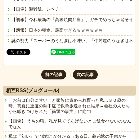
【画像】避難飯、レベチ
【朗報】令和最新の『高級焼肉弁当』、ガチでめっちゃ旨そうｗ
【朗報】日本の朝食、最高すぎるｗｗｗｗｗｗ
謎の勢力「スーパーのうなぎは不味い」「牛丼屋のうなぎは不味
前の記事
次の記事
相互RSS(ブログロール)
「お前は自分に甘い」と家族に責められ育った私…３０歳の
時、真夏に重度の熱中症で救急搬送された結果→会社の人たち
から叩きつけられた「衝撃の事実」に絶句
【画像】 うちの猫、私が見ててあげないとご飯食べないのなん
でなん
私は『匂い』で “病気” が分かる→ある日、義弟嫁の子供から