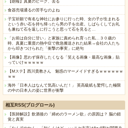
【朗報】真夏のピーク、去る
食器売場通るの苦手なのよね
子宝祈願で有名な神社にお参りに行った時、女の子が生まれる
という赤い石を持ち帰ったら男の子を出産。しばらくしてお礼
も兼ねて石を返しに行こうと思って石を見ると…
「お前は自分に甘い」と家族に責められ育った私…３０歳の
時、真夏に重度の熱中症で救急搬送された結果→会社の人たち
から叩きつけられた「衝撃の事実」に絶句
【画像】思わず保存したくなる「笑える画像・最高な画像」貼
っていけｗｗｗｗｗ
【Mステ】西川貴教さん 魅惑のマーメイドすぎるｗｗｗｗｗｗ
ｗｗ
海外「日本人はなんて気高いんだ！」 英高級紙も驚愕した極限
の中の日本人の姿に世界が衝撃
Powered by livedoor 相互RSS
相互RSS(ブログロール)
【医師解説】飲酒後の「締めのラーメン欲」の原因は？ 脳の錯
覚と真実