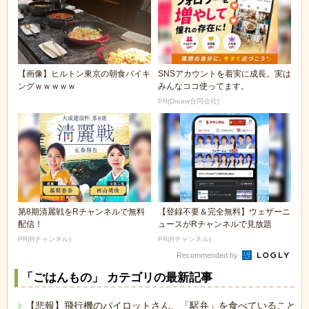
【画像】ヒルトン東京の朝食バイキ
SNSアカウントを着実に成長。実は
ングｗｗｗｗｗ
みんなココ使ってます。
PR(Dreaw合同会社)
第8期清麗戦をRチャンネルで無料
【登録不要＆完全無料】ウェザーニ
配信！
ュースがRチャンネルで見放題
PR(Rチャンネル)
PR(Rチャンネル)
Recommended by
「ごはんもの」 カテゴリの最新記事
【悲報】飛行機のパイロットさん、「駅弁」を食べていることが