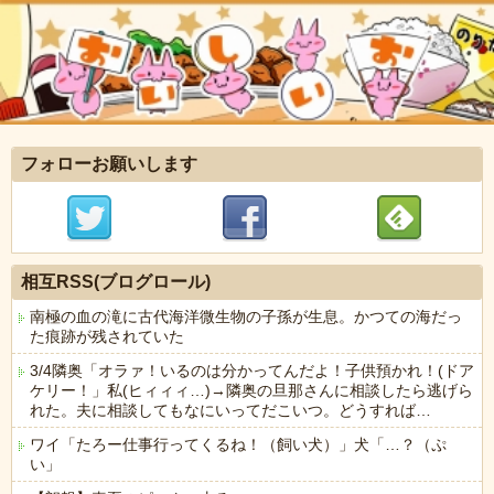
フォローお願いします
相互RSS(ブログロール)
南極の血の滝に古代海洋微生物の子孫が生息。かつての海だっ
た痕跡が残されていた
3/4隣奥「オラァ！いるのは分かってんだよ！子供預かれ！(ドア
ケリー！」私(ヒィィィ…)→隣奥の旦那さんに相談したら逃げら
れた。夫に相談してもなにいってだこいつ。どうすれば…
ワイ「たろー仕事行ってくるね！（飼い犬）」犬「…？（ぷ
い」