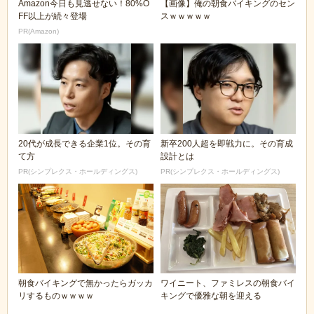
Amazon今日も見逃せない！80%O
【画像】俺の朝食バイキングのセン
FF以上が続々登場
スｗｗｗｗｗ
PR(Amazon)
20代が成長できる企業1位。その育
新卒200人超を即戦力に。その育成
て方
設計とは
PR(シンプレクス・ホールディングス)
PR(シンプレクス・ホールディングス)
朝食バイキングで無かったらガッカ
ワイニート、ファミレスの朝食バイ
リするものｗｗｗｗ
キングで優雅な朝を迎える