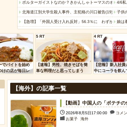
ポルターガイストなのか？きかんしゃトーマスのオモチャ
4/
北海道江別大学生殺人事件、主犯格の川口被告(19)に無期
子供
【急増】「外国人受け入れ反対」56.3％に わずか2年で
娘は
今週末、娘が遂に嫁に行く
【悲
5 RT
4 RT
「ぞわっとした…」カルディで売っているコーヒーのパッケ
【仰
「アメリカのヤンキーがアジア人にケンカを売った結果ｗ
近所
「あなたはアメリカを愛していますか」「はい」トランプ
すま
ーでバイトを始め
【速報】男性、焼きそばを簡
【悲報】新入社員
ヒーローのサバイバルアクション Siege Survivors
電車
つけの店が毎日レ
単な料理だと思ってしまう
中にコーラを飲ん
ーを大量に買って
に怒られてしまう
【中国】パトカーの前で好演技www当たり屋やお煽り運転
【悲
【海外】の記事一覧
【動画】中国人の「ポテチの
Powered by livedoor 相互RSS
Powere
2026年8月5日17:00:00
コメン
お菓子
海外