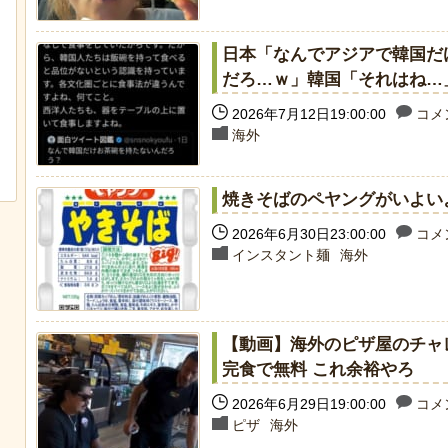
日本「なんでアジアで韓国だ
だろ…ｗ」韓国「それはね…
2026年7月12日19:00:00
コメン
迷子のウサギが警察に保護され、正式
【画像】ディズニー『
海外
な「警察ウサギ」となる
イド』実写版のポスタ
獄の黙示録みたい
焼きそばのペヤングがいよいよ
2026年6月30日23:00:00
コメン
インスタント麺
海外
【動画】海外のピザ屋のチャ
完食で無料 これ余裕やろ
2026年6月29日19:00:00
コメン
ピザ
海外