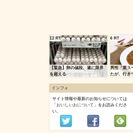
12 RT
6 RT
【緊急】卵の値段、遂に限界
男性「業ス
を超える
たが、行き
トルトカレ
いく…」
インフォ
サイト情報や最新のお知らせについては
「
おいしいおについて
」をお読みくださ
い。