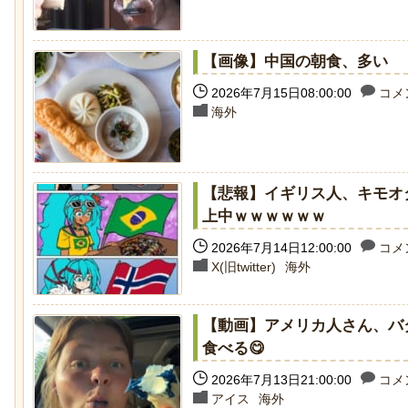
【画像】中国の朝食、多い
2026年7月15日08:00:00
コメン
海外
岸田に投げられた物、発煙筒ではなく
歴史的な木星系探査機
パイプ爆弾と判明
ケモノが立ち会ってい
【悲報】イギリス人、キモオ
上中ｗｗｗｗｗｗ
2026年7月14日12:00:00
コメン
X(旧twitter)
海外
チャットGPTで「デーモン小暮」を調
石を卵と思い込み温め
【動画】アメリカ人さん、バ
べた結果
トウワシのオスに孤児
食べる😋
れ、お世話をするよう
2026年7月13日21:00:00
コメン
アイス
海外