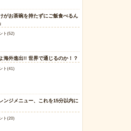
けがお茶碗を持たずにご飯食べるん
」
ト(52)
リトル・マーメ
なんか泣きたくなってくる青春18きっ
ーがヤバイ！地
ぷのポスター貼ってく
海外進出!! 世界で通じるのか！？
ト(41)
レンジメニュー、これを15分以内に
ト(20)