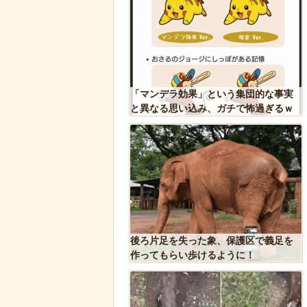
リカで一番『人種差別』
「マンデラ効果」という集団的な事実
ジア人が行くとこうなる!!
と異なる思い込み、ガチで怖過ぎるｗ
ｗｗｗｗｗｗｗｗｗｗｗ
城県にあるパン屋で売っ
後ろ片足を失った象、保護区で義足を
シパン」のビジュアルが
作ってもらい歩けるように！
ｗｗｗｗ