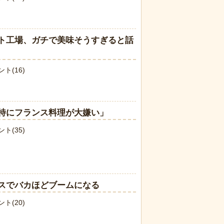
ト工場、ガチで美味そうすぎると話
ト(16)
特にフランス料理が大嫌い」
ト(35)
スでバカほどブームになる
ト(20)