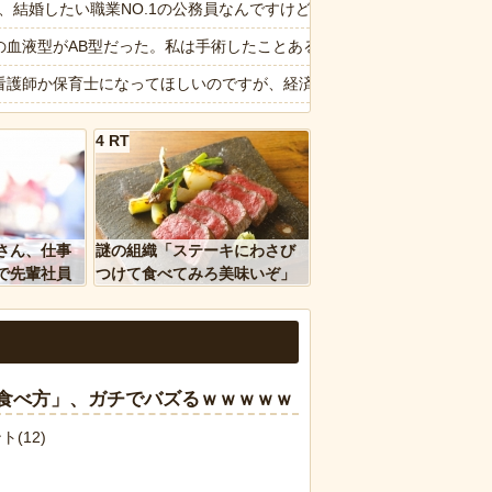
が勝手に動き回る
6私、結婚したい職業NO.1の公務員なんですけど、嫁が子供連れて家
懲役の判決
の血液型がAB型だった。私は手術したことあるからA型で合ってるし…旦
20.7ポイント増、東大調査「若い世代ほど増加」
看護師か保育士になってほしいのですが、経済学部に行きたいと言い出し
報】吉岡里帆さん、アドリブで相手役俳優の手を取りお胸に押し当てる
4 RT
ージが“一瞬怖い”と話題にwwww
天】X、メンエス嬢とラウンジ嬢が熾烈な女の争いを繰り広げ対戦型になってしまう
ｗｗ」 ほか
のコープにいる爺さん、隙あらば他人のカゴに商品を入れようとする
、国防総省職員数千人をウソ発見器にかける方針
ん、マジのガチでウーバーが無理なんやが
さん、仕事
謎の組織「ステーキにわさび
を待っていたら…目の前からすごい視線を感じた😂
で先輩社員
つけて食べてみろ美味いぞ」
ｗｗｗｗ
ワイ「んなわけないだろｗ」
など盛りだくさん
報】味噌ラーメンで行列、出来ない
食べ方」、ガチでバズるｗｗｗｗｗ
d by livedoor 相互RSS
ト(12)