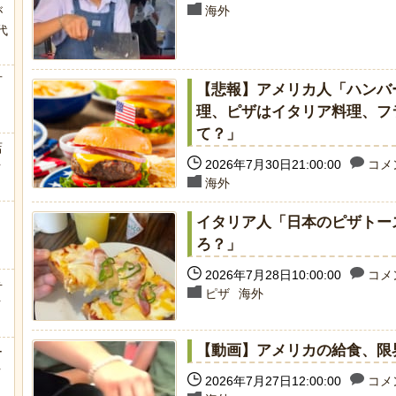
海外
が
代
.
方
【悲報】アメリカ人「ハンバ
理、ピザはイタリア料理、フ
て？」
店
2026年7月30日21:00:00
コメン
ｗ
海外
イタリア人「日本のピザトー
ろ？」
2026年7月28日10:00:00
コメン
弁
ピザ
海外
ｗ
【動画】アメリカの給食、限
ー
ｗ
2026年7月27日12:00:00
コメン