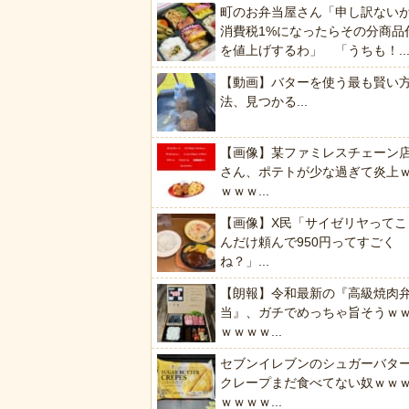
町のお弁当屋さん「申し訳ない
消費税1%になったらその分商品
を値上げするわ」 「うちも！..
【動画】バターを使う最も賢い
法、見つかる...
【画像】某ファミレスチェーン
さん、ポテトが少な過ぎて炎上
ｗｗｗ...
【画像】X民「サイゼリヤってこ
んだけ頼んで950円ってすごく
ね？」...
【朗報】令和最新の『高級焼肉
当』、ガチでめっちゃ旨そうｗ
ｗｗｗｗ...
セブンイレブンのシュガーバタ
クレープまだ食べてない奴ｗｗ
ｗｗｗｗ...