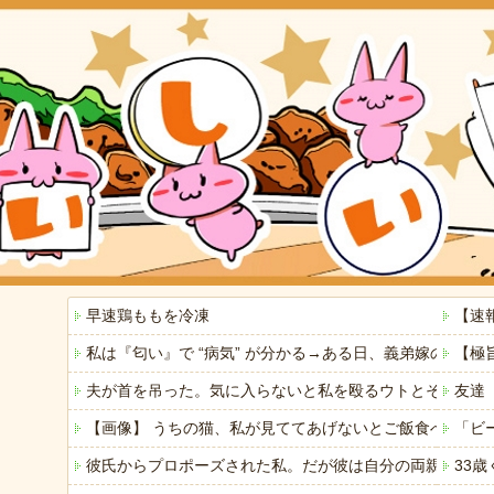
早速鶏ももを冷凍
【速
私は『匂い』で “病気” が分かる→ある日、義弟嫁の子
【極
夫が首を吊った。気に入らないと私を殴るウトとそれを傍
友達
【画像】 うちの猫、私が見ててあげないとご飯食べないの
「ビ
彼氏からプロポーズされた私。だが彼は自分の両親に私の
33