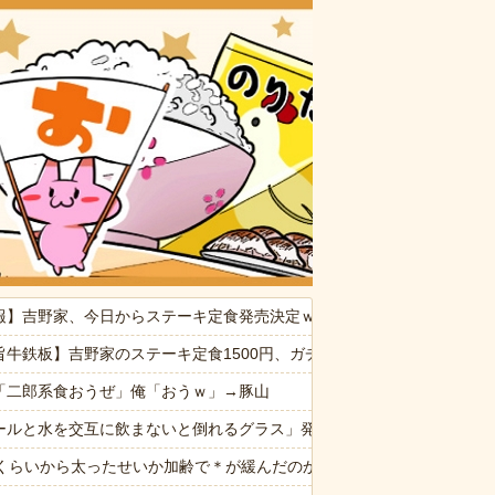
おいしいお
報】吉野家、今日からステーキ定食発売決定ｗｗｗｗｗｗ
供から「ガンの匂い」がし始めたので、夫経由で「ガンではないか」と伝
旨牛鉄板】吉野家のステーキ定食1500円、ガチで美味そうｗｗｗ
観するトメに生活費をくれない夫…地獄の義実家をでて離婚しようとし
「二郎系食おうぜ」俺「おうｗ」→豚山
なんでなん
ールと水を交互に飲まないと倒れるグラス」発売 適正飲酒を施す
存在を一度も報告してなかった
歳くらいから太ったせいか加齢で＊が緩んだのかチョビッと漏れるように