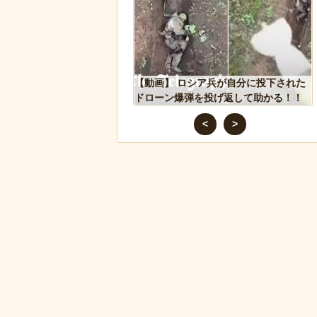
人、だんじりにぶっ潰さ
【動画】 ロシア兵が自分に投下された
ドローン爆弾を投げ返して助かる！！
<
>