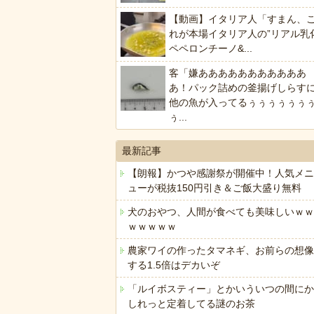
【動画】イタリア人「すまん、
れが本場イタリア人の”リアル乳
ペペロンチーノ&...
客「嫌あああああああああああ
あ！パック詰めの釜揚げしらす
他の魚が入ってるぅぅぅぅぅぅ
ぅ...
最新記事
【朗報】かつや感謝祭が開催中！人気メニ
ューが税抜150円引き＆ご飯大盛り無料
犬のおやつ、人間が食べても美味しいｗｗ
ｗｗｗｗｗ
農家ワイの作ったタマネギ、お前らの想像
する1.5倍はデカいぞ
「ルイボスティー」とかいういつの間にか
しれっと定着してる謎のお茶