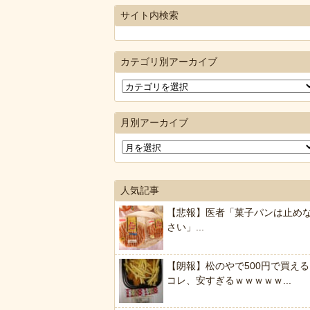
サイト内検索
カテゴリ別アーカイブ
月別アーカイブ
人気記事
【悲報】医者「菓子パンは止め
さい」...
【朗報】松のやで500円で買える
コレ、安すぎるｗｗｗｗｗ...