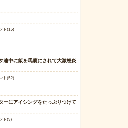
ト(15)
打ち上げにナマ
スナネコの珍しい生態が明らかに。行
た件
動範囲が広く縄張り意識を持たないこ
とが判明
タ連中に飯を馬鹿にされて大激怒炎
ト(52)
続けていたハク
【ネタ】玄関ドアに貼るとセールスを
ターにアイシングをたっぷりつけて
のヒナが託さ
撃退できる？ あまりに“諸刃の剣”なラ
に【続編】
イフハックが話題にｗ
ト(9)