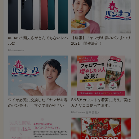
arrowsの頑丈さがとんでもないレベ
【速報】「ヤマザキ春のパンまつり
ルに
2021」開催決定！
PR(arrows)
ワイが必死に交換した『ヤマザキ春
SNSアカウントを着実に成長。実は
のパン祭り』、マジで皿が小さい
みんなココ使ってます。
PR(Dreaw合同会社)