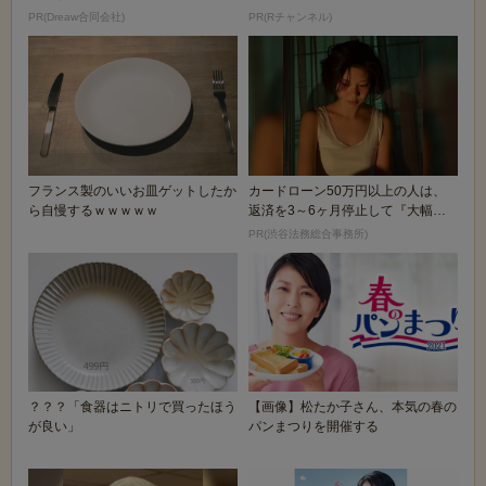
PR(Dreaw合同会社)
PR(Rチャンネル)
フランス製のいいお皿ゲットしたか
カードローン50万円以上の人は、
ら自慢するｗｗｗｗｗ
返済を3～6ヶ月停止して『大幅に
減額してから返済...
PR(渋谷法務総合事務所)
？？？「食器はニトリで買ったほう
【画像】松たか子さん、本気の春の
が良い」
パンまつりを開催する