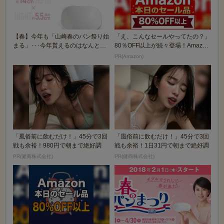
【春】今年も「山崎春のパン祭り始
「え、こんなセールやってたの？」
まる」･･･今年貰えるのはなんと、
80％OFF以上が続々登場！Amazon
白い皿！！
の本気が...
PR(Amazon)
「風俗前に飲むだけ！」45分で3回
「風俗前に飲むだけ！」45分で3回
戦も余裕！980円で朝まで絶好調
戦も余裕！1日31円で朝まで絶好調
PR(健商株式会社)
PR(健商株式会社)