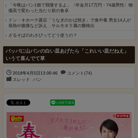
「今晩はパン1個で我慢するよ」〈年金月17万円・74歳男性〉物
価高で変わった当たり前の食卓
ドン・キホーテ露店「うなぎのかば焼き」で食中毒 男女14人が
発熱や腹痛など訴え…サルモネラ属の菌検出
ざるそばのわさびってどう使うの？
Powered by livedoor 相互RSS
バッバに山パンの白い皿あげたら「これいい皿だねえ」
いうて喜んでて草
2018年4月5日13:00:46
コメント(74)
スレッド
パン