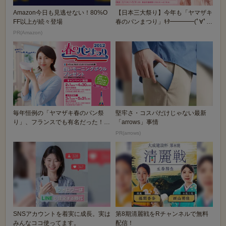
Amazon今日も見逃せない！80%O
【日本三大祭り】今年も「ヤマザキ
FF以上が続々登場
春のパンまつり」ｷﾀ━━━━(ﾟ∀ﾟ)
━━━━!...
PR(Amazon)
毎年恒例の「ヤマザキ春のパン祭
堅牢さ・コスパだけじゃない最新
り」、フランスでも有名だった！？
「arrows」事情
皿を毎年1400万...
PR(arrows)
SNSアカウントを着実に成長。実は
第8期清麗戦をRチャンネルで無料
みんなココ使ってます。
配信！