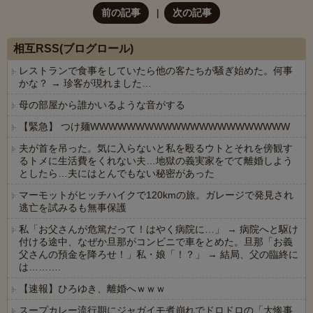
前の記事
次の記事
相互RSS(ブログロール)
レストランで食事をしていたら他の客たちが騒ぎ始めた。何事
かな？ → 珍客が現れました…
母の部屋から誰かいるような音がする
【緊急】 つけ麺WWWWWWWWWWWWWWWWWWWWWW
夫が首を吊った。気に入らないと私を殴るウトとそれを傍観す
るトメに生活費をくれない夫…地獄の義実家をでて離婚しよう
としたら…夫にはとんでもない秘密があった
マーモットがヒッチハイクで120kmの旅。ガレージで発見され
逃亡を試みるも無事保護
私「お父さんが危篤だって！はやく病院に…」 → 病院へと駆け
付ける途中、なぜか旦那がコンビニで車をとめた。旦那「お義
父さんの預金を降ろせ！」私・娘「！？」 → 結局、父の臨終に
は……….
【速報】ひろゆき、離婚へｗｗｗ
スープカレー流行期にジャガイモ煮崩れでドロドロの「大惨事