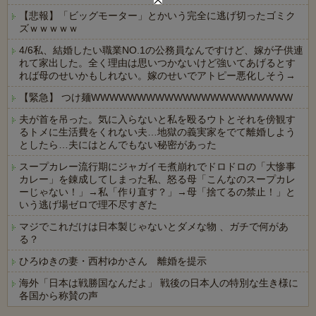
【悲報】「ビッグモーター」とかいう完全に逃げ切ったゴミク
ズｗｗｗｗｗ
4/6私、結婚したい職業NO.1の公務員なんですけど、嫁が子供連
れて家出した。全く理由は思いつかないけど強いてあげるとす
れば母のせいかもしれない。嫁のせいでアトピー悪化しそう→
【緊急】 つけ麺WWWWWWWWWWWWWWWWWWWWWW
夫が首を吊った。気に入らないと私を殴るウトとそれを傍観す
るトメに生活費をくれない夫…地獄の義実家をでて離婚しよう
としたら…夫にはとんでもない秘密があった
スープカレー流行期にジャガイモ煮崩れでドロドロの「大惨事
カレー」を錬成してしまった私、怒る母「こんなのスープカレ
ーじゃない！」→私「作り直す？」→母「捨てるの禁止！」と
いう逃げ場ゼロで理不尽すぎた
マジでこれだけは日本製じゃないとダメな物 、ガチで何があ
る？
ひろゆきの妻・西村ゆかさん 離婚を提示
海外「日本は戦勝国なんだよ」 戦後の日本人の特別な生き様に
各国から称賛の声
Powered by livedoor 相互RSS