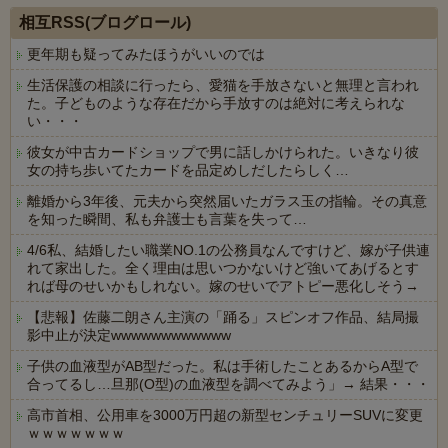
相互RSS(ブログロール)
更年期も疑ってみたほうがいいのでは
生活保護の相談に行ったら、愛猫を手放さないと無理と言われ
た。子どものような存在だから手放すのは絶対に考えられな
い・・・
彼女が中古カードショップで男に話しかけられた。いきなり彼
女の持ち歩いてたカードを品定めしだしたらしく…
離婚から3年後、元夫から突然届いたガラス玉の指輪。その真意
を知った瞬間、私も弁護士も言葉を失って…
4/6私、結婚したい職業NO.1の公務員なんですけど、嫁が子供連
れて家出した。全く理由は思いつかないけど強いてあげるとす
れば母のせいかもしれない。嫁のせいでアトピー悪化しそう→
【悲報】佐藤二朗さん主演の「踊る」スピンオフ作品、結局撮
影中止が決定wwwwwwwwwwww
子供の血液型がAB型だった。私は手術したことあるからA型で
合ってるし…旦那(O型)の血液型を調べてみよう」→ 結果・・・
高市首相、公用車を3000万円超の新型センチュリーSUVに変更
ｗｗｗｗｗｗｗ