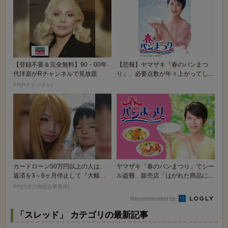
【登録不要＆完全無料】90・00年
【悲報】ヤマザキ『春のパンまつ
代洋楽がRチャンネルで見放題
り』、必要点数が年々上がってしま
う
PR(Rチャンネル)
カードローン50万円以上の人は、
ヤマザキ「春のパンまつり」でシー
返済を3～6ヶ月停止して『大幅に
ル盗難 販売店「はがれた商品には
減額してから返済...
余分にシールもら...
PR(渋谷法務総合事務所)
Recommended by
「スレッド」 カテゴリの最新記事