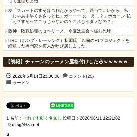
って無理だよね
友「スカートのすそほつれたからやって、適当でいいから」私
「じゃあ手早くささっとね」ガーーー 友「え…？」ポカーン 私
「え？すそってこうじゃないの？これじゃダメなの？」
阪神・敗戦処理のセベリーノ、今度は度会へ強烈死球
HRC（ホンダ・レーシング）折原氏「以前のF1プロジェクトを
経験した専門家を何人か呼び戻しました」
Powered by livedoor 相互RSS
【朗報】チェーンのラーメン屋格付けした🍜ｗｗｗｗｗ
2026年6月14日23:00:00
コメント(25)
ラーメン
1 名前：
それでも動く名無し
投稿日：2026/06/11 12:21:02
ID:olf5gAHza.net
S
