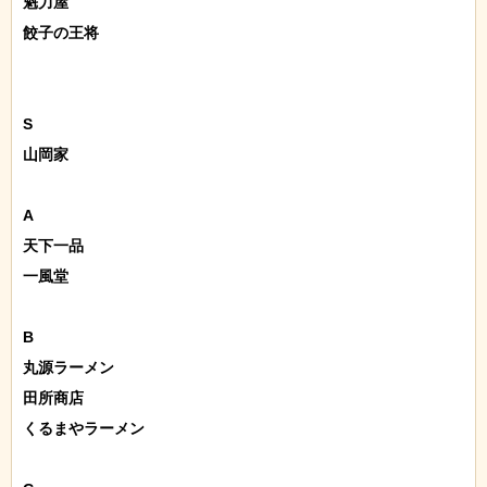
魁力屋

餃子の王将

S

山岡家

A

天下一品

一風堂

B

丸源ラーメン

田所商店

くるまやラーメン
