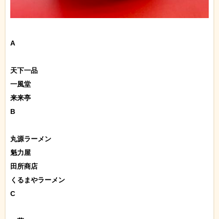
A

天下一品

一風堂

来来亭

B

丸源ラーメン

魁力屋

田所商店

くるまやラーメン

C
