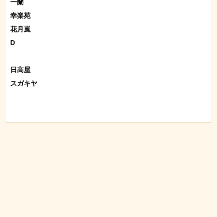
一蘭

幸楽苑

花月嵐

D

日高屋

スガキヤ
