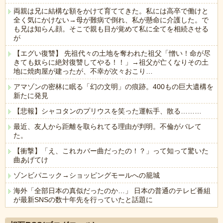
両親は兄に結構な額をかけて育ててきた。私には高卒で働けと
全く気にかけない→母が難病で倒れ、私が懸命に介護した。で
も兄は知らん顔。そこで親も目が覚めて私に全てを相続させる
が
【エグい復讐】 先祖代々の土地を奪われた祖父「憎い！命が尽
きても奴らに絶対復讐してやる！！」→祖父が亡くなりその土
地に焼肉屋が建ったが、不幸が次々おこり…
アマゾンの密林に眠る「幻の文明」の痕跡。400もの巨大遺構を
新たに発見
【悲報】シャコタンのプリウスを笑った運転手、散る………
最近、友人から距離を取られてる理由が判明。不倫がバレて
た。
【衝撃】「え、これカバー曲だったの！？」って知って驚いた
曲あげてけ
ゾンビパニック→ショッピングモールへの籠城
海外「全部日本の真似だったのか…」 日本の普通のテレビ番組
が最新SNSの数十年先を行っていたと話題に
Powered by livedoor 相互RSS