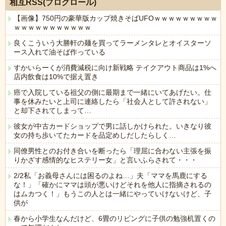
相互RSS(ブログロール)
【画像】750円の豪華版カップ焼きそばUFOｗｗｗｗｗｗｗｗｗ
ｗｗｗｗｗｗｗｗｗｗｗ
良くこういう大勝軒の麺を買ってラーメンタレとオイスターソ
ース入れて油そば作っている
すかいらーくが消費減税に向け新戦略 テイクアウト商品は1%へ
店内飲食は10%で据え置き
癌で入院している祖父の側に最期まで一緒にいてあげたい。仕
事を休みたいと上司に連絡したら「社会人として許されない」
と却下されてしまって…
彼女が中古カードショップで男に話しかけられた。いきなり彼
女の持ち歩いてたカードを品定めしだしたらしく…
同僚男性とのお付き合いを断ったら「理屈に合わない主張を振
りかざす感情的なヒステリー女」と言いふらされて・・・
2/2私「お義母さんには困るのよね…」夫「ママを馬鹿にする
な！」「確かにママは頭が悪いけどそれを他人に指摘されるの
はムカつく！」もうこの人とは一緒にやっていけないけど、子
供が
春から小学生なんだけど、6畳のリビングに子供の勉強机置くの