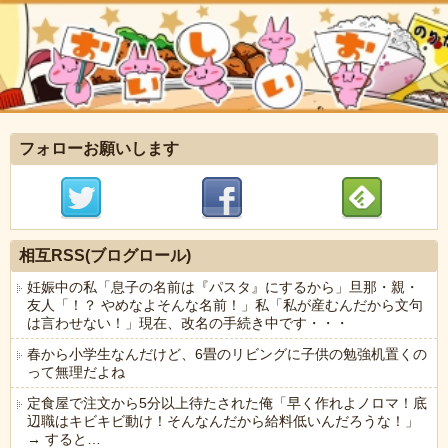
フォローお願いします
相互RSS(ブログロール)
妊娠中の私「息子の名前は『パスタ』にするから」旦那・親・
友人「！？ やめなよそんな名前！」私「私が産むんだから文句
は言わせない！」現在、改名の手続き中です・・・
春から小学生なんだけど、6畳のリビングに子供の勉強机置くの
って無理だよね
定食屋で注文から5分以上待たされた俺「早く作れよノロマ！底
辺職はキビキビ動け！そんなんだから給料低いんだろうな！」
→ すると…