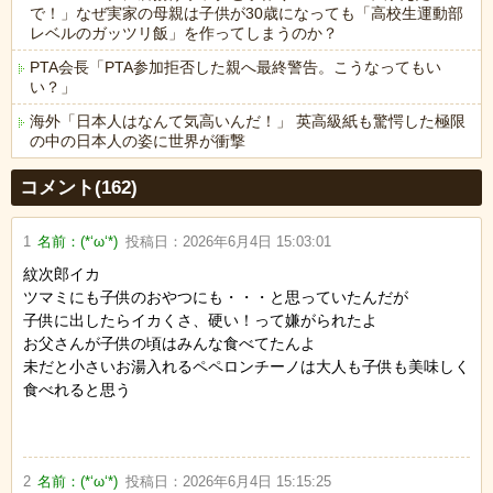
で！」なぜ実家の母親は子供が30歳になっても「高校生運動部
レベルのガッツリ飯」を作ってしまうのか？
PTA会長「PTA参加拒否した親へ最終警告。こうなってもい
い？」
海外「日本人はなんて気高いんだ！」 英高級紙も驚愕した極限
の中の日本人の姿に世界が衝撃
Powered by livedoor 相互RSS
コメント(162)
1
名前：
(*‘ω‘*)
投稿日：
2026年6月4日 15:03:01
紋次郎イカ
ツマミにも子供のおやつにも・・・と思っていたんだが
子供に出したらイカくさ、硬い！って嫌がられたよ
お父さんが子供の頃はみんな食べてたんよ
未だと小さいお湯入れるペペロンチーノは大人も子供も美味しく
食べれると思う
2
名前：
(*‘ω‘*)
投稿日：
2026年6月4日 15:15:25