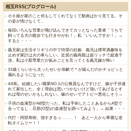
相互RSS(ブログロール)
小６娘が家のこと何もしてくれてなくて動画ばかり見てる。そ
の姿が情けなくて...
毎回いろんな営業が飛び込んできてカッとなった業者「うちで
飼ってる犬の散歩でも行きやがれ！」私「いいんですか！」→
すると・・・
義兄家は生活ギリギリの中で待望の妊娠、義兄は煙草酒趣味を
止めず家計は火の車らしい。近居の義両親は超リッチで超過干
渉。私は小梨専業だが妬みごとを言ってくる義兄嫁が怖い
33歳くらいから太ったせいか加齢で＊が緩んだのかチョビッと
漏れるようになった
4/6私、結婚したい職業NO.1の公務員なんですけど、嫁が子供連
れて家出した。全く理由は思いつかないけど強いてあげるとす
れば母のせいかもしれない。嫁のせいでアトピー悪化しそう→
子供の血液型がAB型だった。私は手術したことあるからA型で
合ってるし…旦那(O型)の血液型を調べてみよう」→ 結果・・・
代打・阿部寿樹、強すぎるっ………！ あと一人から華麗な逆
転タイムリー！！