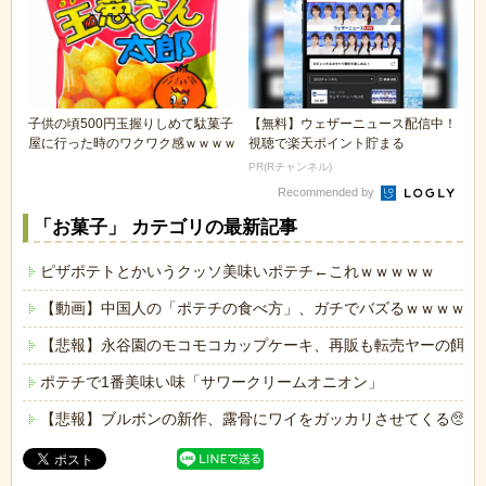
子供の頃500円玉握りしめて駄菓子
【無料】ウェザーニュース配信中！
屋に行った時のワクワク感ｗｗｗｗ
視聴で楽天ポイント貯まる
PR(Rチャンネル)
Recommended by
「お菓子」 カテゴリの最新記事
ピザポテトとかいうクッソ美味いポテチ←これｗｗｗｗｗ
【動画】中国人の「ポテチの食べ方」、ガチでバズるｗｗｗｗｗ
【悲報】永谷園のモコモコカップケーキ、再販も転売ヤーの餌食
ポテチで1番美味い味「サワークリームオニオン」
【悲報】ブルボンの新作、露骨にワイをガッカリさせてくる🥺🌰