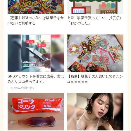
【悲報】最近の小学生は駄菓子を食
上司「駄菓子買ってこい」彡(ﾟ)(ﾟ)
べないと判明する
「おかのした」
SNSアカウントを着実に成長。実は
【画像】駄菓子大人買いしてきたン
みんなココ使ってます。
ゴｗｗｗｗｗ
PR(Dreaw合同会社)