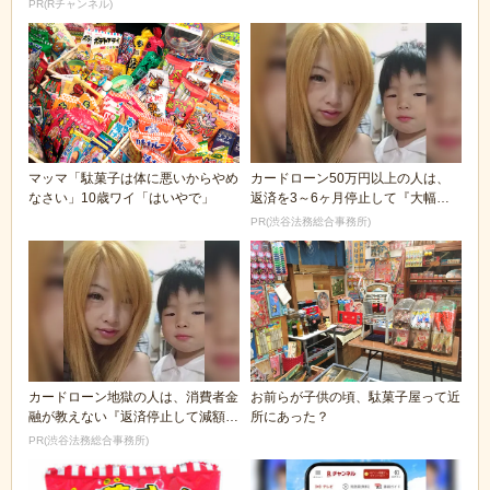
PR(Rチャンネル)
マッマ「駄菓子は体に悪いからやめ
カードローン50万円以上の人は、
なさい」10歳ワイ「はいやで」
返済を3～6ヶ月停止して『大幅に
減額してから返済...
PR(渋谷法務総合事務所)
カードローン地獄の人は、消費者金
お前らが子供の頃、駄菓子屋って近
融が教えない『返済停止して減額・
所にあった？
免除する方法』で...
PR(渋谷法務総合事務所)