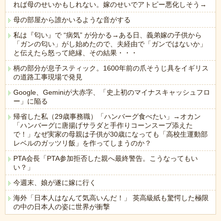
れば母のせいかもしれない。嫁のせいでアトピー悪化しそう→
母の部屋から誰かいるような音がする
私は『匂い』で “病気” が分かる→ある日、義弟嫁の子供から
「ガンの匂い」がし始めたので、夫経由で「ガンではないか」
と伝えたら怒って絶縁、その結果・・・
柄の部分が息子スティック。1600年前の爪そうじ具をイギリス
の道路工事現場で発見
Google、Geminiが大赤字、「史上初のマイナスキャッシュフロ
ー」に陥る
帰省した私（29歳事務職）「ハンバーグ食べたい」→オカン
「ハンバーグに唐揚げサラダと手作りコーンスープ添えた
で！」なぜ実家の母親は子供が30歳になっても「高校生運動部
レベルのガッツリ飯」を作ってしまうのか？
PTA会長「PTA参加拒否した親へ最終警告。こうなってもい
い？」
今週末、娘が遂に嫁に行く
海外「日本人はなんて気高いんだ！」 英高級紙も驚愕した極限
の中の日本人の姿に世界が衝撃
Powered by livedoor 相互RSS