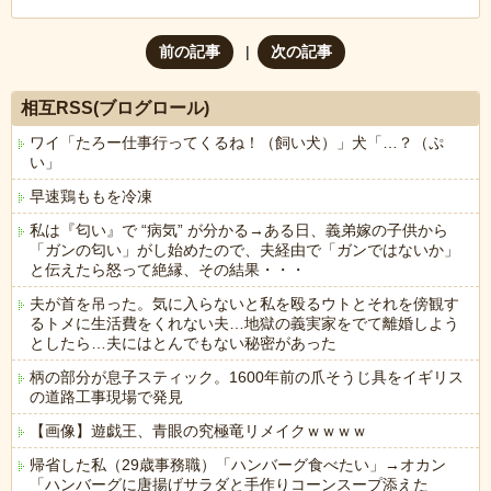
前の記事
次の記事
相互RSS(ブログロール)
ワイ「たろー仕事行ってくるね！（飼い犬）」犬「…？（ぷ
い」
早速鶏ももを冷凍
私は『匂い』で “病気” が分かる→ある日、義弟嫁の子供から
「ガンの匂い」がし始めたので、夫経由で「ガンではないか」
と伝えたら怒って絶縁、その結果・・・
夫が首を吊った。気に入らないと私を殴るウトとそれを傍観す
るトメに生活費をくれない夫…地獄の義実家をでて離婚しよう
としたら…夫にはとんでもない秘密があった
柄の部分が息子スティック。1600年前の爪そうじ具をイギリス
の道路工事現場で発見
【画像】遊戯王、青眼の究極竜リメイクｗｗｗｗ
帰省した私（29歳事務職）「ハンバーグ食べたい」→オカン
「ハンバーグに唐揚げサラダと手作りコーンスープ添えた