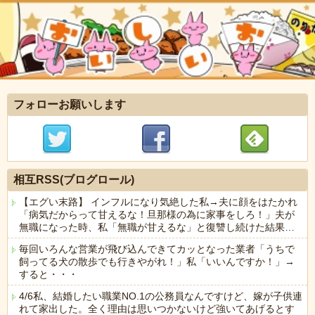
フォローお願いします
相互RSS(ブログロール)
【エグい末路】 インフルになり気絶した私→夫に顔をはたかれ
「病気だからって甘えるな！旦那様の為に家事をしろ！」夫が
無職になった時、私「無職が甘えるな」と復讐し続けた結果…
毎回いろんな営業が飛び込んできてカッとなった業者「うちで
飼ってる犬の散歩でも行きやがれ！」私「いいんですか！」→
すると・・・
4/6私、結婚したい職業NO.1の公務員なんですけど、嫁が子供連
れて家出した。全く理由は思いつかないけど強いてあげるとす