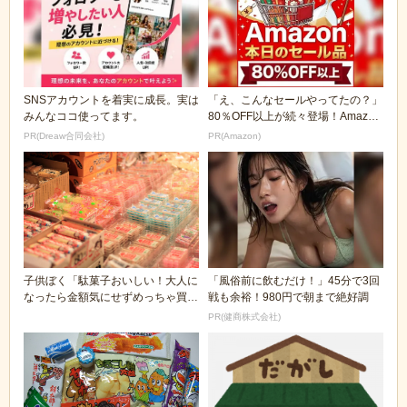
SNSアカウントを着実に成長。実は
「え、こんなセールやってたの？」
みんなココ使ってます。
80％OFF以上が続々登場！Amazon
の本気が...
PR(Dreaw合同会社)
PR(Amazon)
子供ぼく「駄菓子おいしい！大人に
「風俗前に飲むだけ！」45分で3回
なったら金額気にせずめっちゃ買う
戦も余裕！980円で朝まで絶好調
ぞ！」 大人ぼく...
PR(健商株式会社)