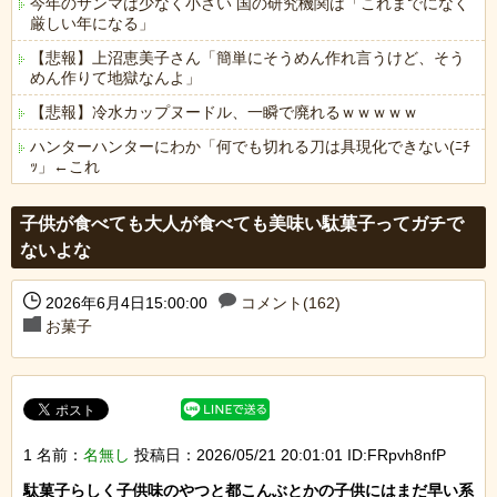
今年のサンマは少なく小さい 国の研究機関は「これまでになく
厳しい年になる」
【悲報】上沼恵美子さん「簡単にそうめん作れ言うけど、そう
めん作りて地獄なんよ」
【悲報】冷水カップヌードル、一瞬で廃れるｗｗｗｗｗ
ハンターハンターにわか「何でも切れる刀は具現化できない(ﾆﾁ
ｯ」←これ
Powered by livedoor 相互RSS
子供が食べても大人が食べても美味い駄菓子ってガチで
ないよな
2026年6月4日15:00:00
コメント(162)
お菓子
1 名前：
名無し
投稿日：2026/05/21 20:01:01 ID:FRpvh8nfP
駄菓子らしく子供味のやつと都こんぶとかの子供にはまだ早い系