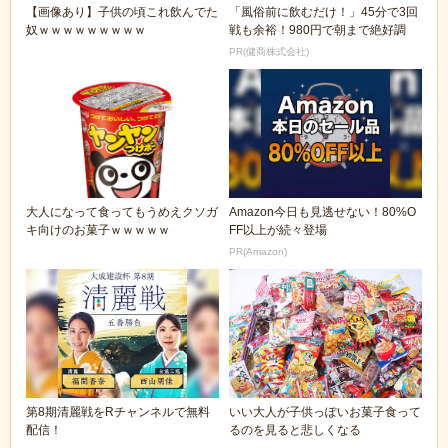
【画像あり】子供の頃これ飲んでた
「風俗前に飲むだけ！」45分で3回
奴ｗｗｗｗｗｗｗｗｗ
戦も余裕！980円で朝まで絶好調
PR(健商株式会社)
大人になって食ってもうめえクソガ
Amazon今日も見逃せない！80%O
キ向けのお菓子ｗｗｗｗｗ
FF以上が続々登場
PR(Amazon)
第8期清麗戦をRチャンネルで無料
いい大人が子供っぽいお菓子食って
配信！
るのを見ると悲しくなる