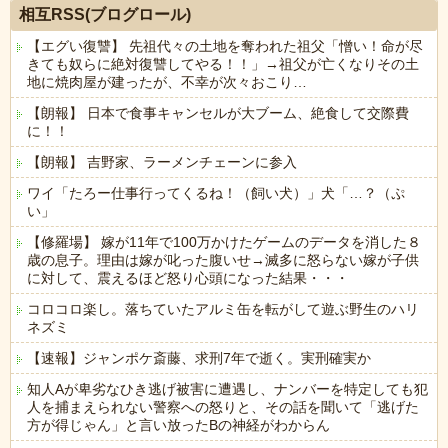
相互RSS(ブログロール)
【エグい復讐】 先祖代々の土地を奪われた祖父「憎い！命が尽
きても奴らに絶対復讐してやる！！」→祖父が亡くなりその土
地に焼肉屋が建ったが、不幸が次々おこり…
【朗報】 日本で食事キャンセルが大ブーム、絶食して交際費
に！！
【朗報】 吉野家、ラーメンチェーンに参入
ワイ「たろー仕事行ってくるね！（飼い犬）」犬「…？（ぷ
い」
【修羅場】 嫁が11年で100万かけたゲームのデータを消した８
歳の息子。理由は嫁が叱った腹いせ→滅多に怒らない嫁が子供
に対して、震えるほど怒り心頭になった結果・・・
コロコロ楽し。落ちていたアルミ缶を転がして遊ぶ野生のハリ
ネズミ
【速報】ジャンポケ斎藤、求刑7年で逝く。実刑確実か
知人Aが卑劣なひき逃げ被害に遭遇し、ナンバーを特定しても犯
人を捕まえられない警察への怒りと、その話を聞いて「逃げた
方が得じゃん」と言い放ったBの神経がわからん