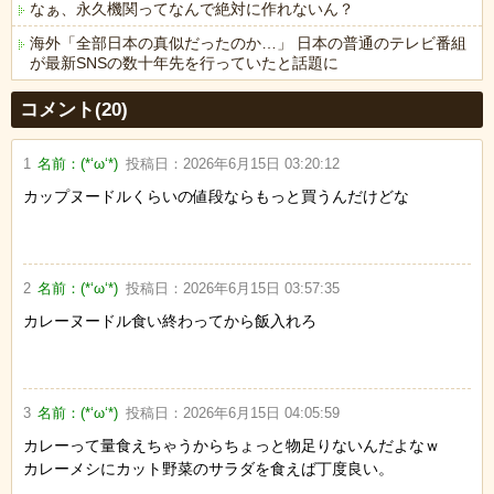
なぁ、永久機関ってなんで絶対に作れないん？
海外「全部日本の真似だったのか…」 日本の普通のテレビ番組
が最新SNSの数十年先を行っていたと話題に
Powered by livedoor 相互RSS
コメント(20)
1
名前：
(*‘ω‘*)
投稿日：
2026年6月15日 03:20:12
カップヌードルくらいの値段ならもっと買うんだけどな
2
名前：
(*‘ω‘*)
投稿日：
2026年6月15日 03:57:35
カレーヌードル食い終わってから飯入れろ
3
名前：
(*‘ω‘*)
投稿日：
2026年6月15日 04:05:59
カレーって量食えちゃうからちょっと物足りないんだよなｗ
カレーメシにカット野菜のサラダを食えば丁度良い。