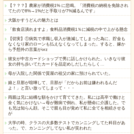
【？？？】農家が消費税1% に悲鳴。「消費税の納税を免除され
てたので8%→1%だと手取りが7%減るんです」
大阪かすうどんの魅力とは
「飲食店潰れますよ」食料品消費税1％に減税の中で上がる懸念
【切実】①病気で求職し収入が激減してしまった為に、貯金も
なくなり家のローンも払えなくなってしまった。すると、嫁か
ら予想外の言葉がorz
彼女が中古カードショップで男に話しかけられた。いきなり彼
女の持ち歩いてたカードを品定めしだしたらしく…
母が入院した関係で質屋の祖父の家に預けられていた。
娘と旦那が喧嘩して、旦那が「だからお前は嫌われるんだ
よ！」と言い放ってしまって・・・
両親は兄に結構な額をかけて育ててきた。私には高卒で働けと
全く気にかけない→母が難病で倒れ、私が懸命に介護した。で
も兄は知らん顔。そこで親も目が覚めて私に全てを相続させる
が
大学の時、クラスの大多数テストでカンニングしてた科目があ
った。で、カンニングしてない私が笑われた