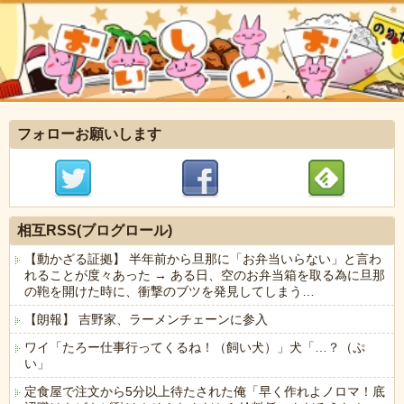
フォローお願いします
相互RSS(ブログロール)
【動かざる証拠】 半年前から旦那に「お弁当いらない」と言わ
れることが度々あった → ある日、空のお弁当箱を取る為に旦那
の鞄を開けた時に、衝撃のブツを発見してしまう…
【朗報】 吉野家、ラーメンチェーンに参入
ワイ「たろー仕事行ってくるね！（飼い犬）」犬「…？（ぷ
い」
定食屋で注文から5分以上待たされた俺「早く作れよノロマ！底