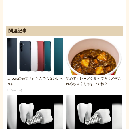
関連記事
arrowsの頑丈さがとんでもないレベ
初めてカレーメシ食べてるけど何こ
ルに
れめちゃくちゃすごくね？
PR(arrows)