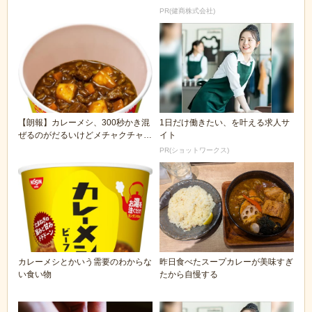
PR(健商株式会社)
【朗報】カレーメシ、300秒かき混
1日だけ働きたい、を叶える求人サ
ぜるのがだるいけどメチャクチャ美
イト
味いｗｗｗｗｗ...
PR(ショットワークス)
カレーメシとかいう需要のわからな
昨日食べたスープカレーが美味すぎ
い食い物
たから自慢する