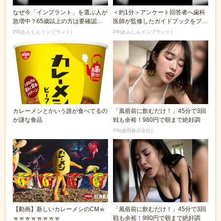
なぜ今「インプラント」を選ぶ人が
＜約1分＞アンケート回答者へ歯科
急増中？65歳以上の方は要確認。
医師が監修したガイドブックをプレ
抜けた歯の放置は...
ゼント。65歳以...
PR(あんしんインプラント)
PR(あんしんインプラント)
カレーメシとかいう誰が食べてるの
「風俗前に飲むだけ！」45分で3回
か謎な食品
戦も余裕！980円で朝まで絶好調
PR(健商株式会社)
【動画】新しいカレーメシのCMｗ
「風俗前に飲むだけ！」45分で3回
ｗｗｗｗｗｗｗｗ
戦も余裕！980円で朝まで絶好調