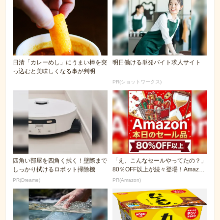
日清「カレーめし」にうまい棒を突
明日働ける単発バイト求人サイト
っ込むと美味しくなる事が判明
PR(ショットワークス)
四角い部屋を四角く拭く！壁際まで
「え、こんなセールやってたの？」
しっかり拭けるロボット掃除機
80％OFF以上が続々登場！Amazon
の本気が...
PR(Dreame)
PR(Amazon)