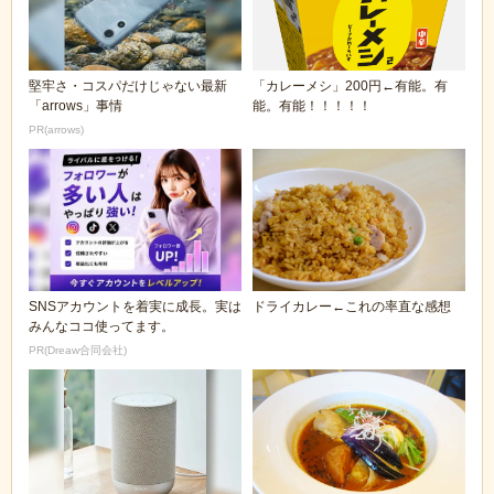
堅牢さ・コスパだけじゃない最新
「カレーメシ」200円←有能。有
「arrows」事情
能。有能！！！！！
PR(arrows)
SNSアカウントを着実に成長。実は
ドライカレー←これの率直な感想
みんなココ使ってます。
PR(Dreaw合同会社)