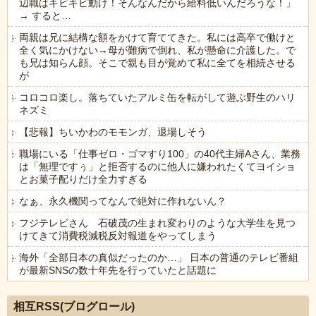
辺職はキビキビ動け！そんなんだから給料低いんだろうな！」
→ すると…
両親は兄に結構な額をかけて育ててきた。私には高卒で働けと
全く気にかけない→母が難病で倒れ、私が懸命に介護した。で
も兄は知らん顔。そこで親も目が覚めて私に全てを相続させる
が
コロコロ楽し。落ちていたアルミ缶を転がして遊ぶ野生のハリ
ネズミ
【悲報】ちいかわのモモンガ、退場しそう
職場にいる「仕事ゼロ・ゴマすり100」の40代主婦Aさん、業務
は「無理ですぅ」と拒否するのに他人に嫌われたくてヨイショ
とお菓子配りだけ全力すぎる
なぁ、永久機関ってなんで絶対に作れないん？
フジテレビさん 石破茂の生まれ変わりのような大学生を見つ
けてきて消費税減税反対報道をやってしまう
海外「全部日本の真似だったのか…」 日本の普通のテレビ番組
が最新SNSの数十年先を行っていたと話題に
Powered by livedoor 相互RSS
相互RSS(ブログロール)