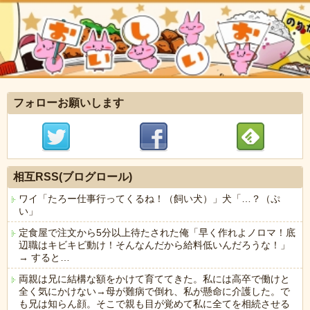
フォローお願いします
相互RSS(ブログロール)
ワイ「たろー仕事行ってくるね！（飼い犬）」犬「…？（ぷ
い」
定食屋で注文から5分以上待たされた俺「早く作れよノロマ！底
辺職はキビキビ動け！そんなんだから給料低いんだろうな！」
→ すると…
両親は兄に結構な額をかけて育ててきた。私には高卒で働けと
全く気にかけない→母が難病で倒れ、私が懸命に介護した。で
も兄は知らん顔。そこで親も目が覚めて私に全てを相続させる