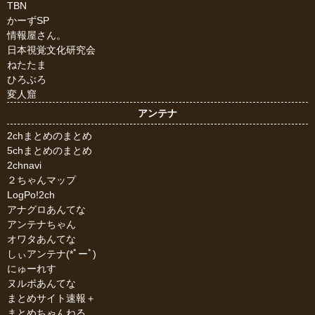
TBN
かーずSP
情報屋さん。
日本視覚文化研究会
ねたたま
ひろぶろ
変人窟
アンテナ
2chまとめのまとめ
5chまとめのまとめ
2chnavi
２ちゃんマップ
LogPo!2ch
アナグロあんてな
アンテナちゃん
オワタあんてな
しぃアンテナ(*ﾟーﾟ)
にゅーれす
ヌルポあんてな
まとめサイト速報＋
まとめちゃんねる