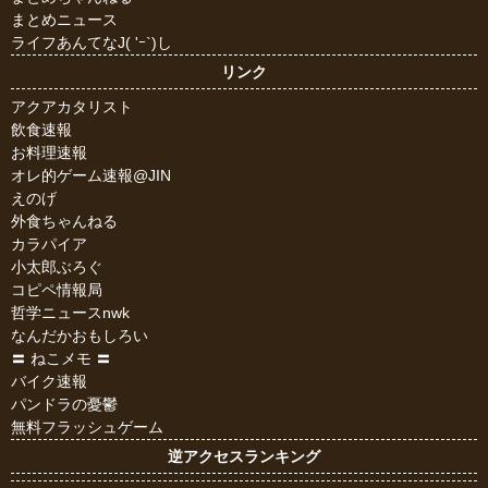
まとめニュース
ライフあんてなJ( 'ｰ`)し
リンク
アクアカタリスト
飲食速報
お料理速報
オレ的ゲーム速報@JIN
えのげ
外食ちゃんねる
カラパイア
小太郎ぶろぐ
コピペ情報局
哲学ニュースnwk
なんだかおもしろい
〓 ねこメモ 〓
バイク速報
パンドラの憂鬱
無料フラッシュゲーム
逆アクセスランキング