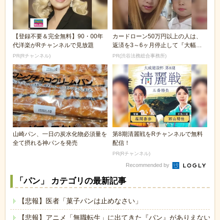
【登録不要＆完全無料】90・00年
カードローン50万円以上の人は、
代洋楽がRチャンネルで見放題
返済を3～6ヶ月停止して『大幅に
減額してから返済...
PR(Rチャンネル)
PR(渋谷法務総合事務所)
山崎パン、一日の炭水化物必須量を
第8期清麗戦をRチャンネルで無料
全て摂れる神パンを発売
配信！
PR(Rチャンネル)
Recommended by
「パン」 カテゴリの最新記事
【悲報】医者「菓子パンは止めなさい」
【悲報】アニメ「無職転生」に出てきた『パン』がありえないと