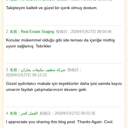
Takipteyim kaliteli ve güzel bir içerik olmuş dostum.
2
名前：
Real Estate Staging
投稿日：
2026年5月27日 09:04:06
Konular mükemmel olduğu gibi site teması da içeriğe müthiş
uyum sağlamış. Tebrikler
3
名前：
شركة تنظيف مكيفات بجازان
投稿日：
2026年5月27日 09:13:23
Güzel aydınlatıcı makale için teşekkürler daha iyisi samda kayısı
umarım faydalı çalışmalarınızın devamı gelir.
4
名前：
العمل الحر
投稿日：
2026年5月27日 09:22:26
I appreciate you sharing this blog post. Thanks Again. Cool.