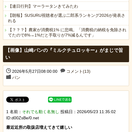
【連日行列】マーラータンきてみたわ
【朗報】SUSURU視聴者が選ぶ二郎系ランキング2026が発表さ
れる
【？？？】農家が消費税1% に悲鳴。「消費税の納税を免除され
てたので8%→1%だと手取りが7%減るんです」
Powered by livedoor 相互RSS
【画像】山崎パンの『ミルクチュロッキー』がまじで旨
い
2026年5月27日08:00:00
コメント(13)
パン
1 名前：
それでも動く名無し
投稿日：2026/05/23 11:35:02
ID:d00ZsBe/0.net