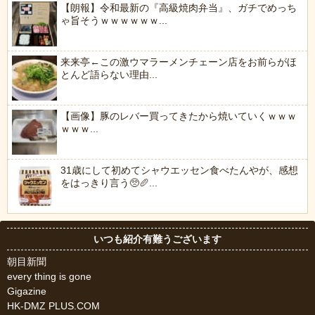
【朗報】令和最新の『高級焼肉弁当』、ガチでめっち
ゃ旨そうｗｗｗｗｗｗ...
来来亭←この激ウマラーメンチェーン店をお前らがほ
とんど語らない理由...
【画像】豚のレバー買ってきたから焼いていくｗｗｗ
ｗｗｗ...
31歳にして初めてシャウエッセン食べたんやが、感想
をはっきり言う🥺🥖...
いつも紹介有難うございます
朝目新聞
every thing is gone
Gigazine
HK-DMZ PLUS.COM