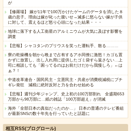
が
【修羅場】 嫁が11年で100万かけたゲームのデータを消した８
歳の息子。理由は嫁が叱った腹いせ→滅多に怒らない嫁が子供
に対して、震えるほど怒り心頭になった結果・・・
地球に落下する人工衛星のアルミニウムが大気に及ぼす影響を
調査
【悲報】シャコタンのプリウスを笑った運転手、散る………
寮の乾燥機を朝から晩まで占有するアホ同僚に激怒！カゴも置
かずに放置し、出し入れ用に提供したゴミ袋すら返さない…上
司に相談しても「困ってるのはお前だけだから我慢しろ」←は
ぁ？！
中道改革連合・国民民主・立憲民主・共産が消費税減税にブチ
ギレ発狂 減税に絶対反対と力を合わせ始める
【悲報】週刊少年ジャンプ、史上初の100万部割れ 全盛期653
万部から98万部に…紙の雑誌「100万部超え」が消滅
海外「全部日本の真似だったのか…」 日本の普通のテレビ番組
が最新SNSの数十年先を行っていたと話題に
Powered by livedoor 相互RSS
相互RSS(ブログロール)