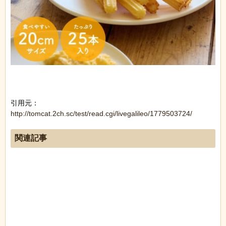
引用元：
http://tomcat.2ch.sc/test/read.cgi/livegalileo/1779503724/
関連記事