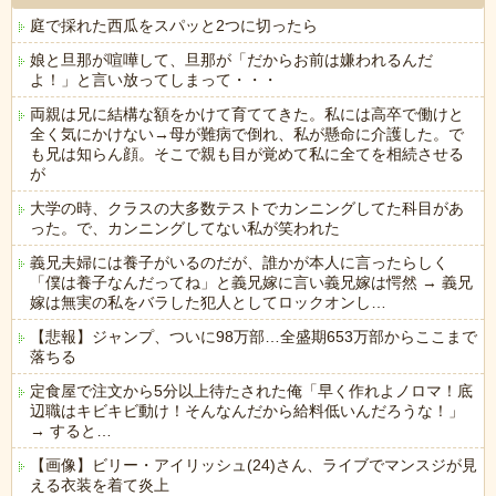
庭で採れた西瓜をスパッと2つに切ったら
娘と旦那が喧嘩して、旦那が「だからお前は嫌われるんだ
よ！」と言い放ってしまって・・・
両親は兄に結構な額をかけて育ててきた。私には高卒で働けと
全く気にかけない→母が難病で倒れ、私が懸命に介護した。で
も兄は知らん顔。そこで親も目が覚めて私に全てを相続させる
が
大学の時、クラスの大多数テストでカンニングしてた科目があ
った。で、カンニングしてない私が笑われた
義兄夫婦には養子がいるのだが、誰かが本人に言ったらしく
「僕は養子なんだってね」と義兄嫁に言い義兄嫁は愕然 → 義兄
嫁は無実の私をバラした犯人としてロックオンし…
【悲報】ジャンプ、ついに98万部…全盛期653万部からここまで
落ちる
定食屋で注文から5分以上待たされた俺「早く作れよノロマ！底
辺職はキビキビ動け！そんなんだから給料低いんだろうな！」
→ すると…
【画像】ビリー・アイリッシュ(24)さん、ライブでマンスジが見
える衣装を着て炎上