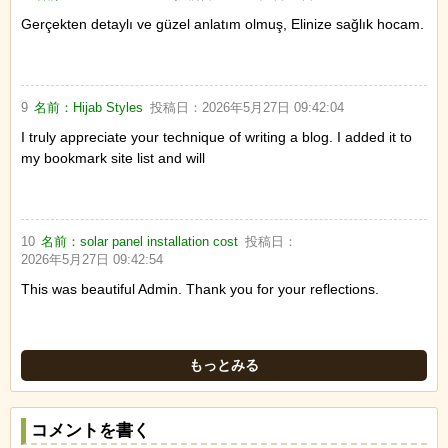
Gerçekten detaylı ve güzel anlatım olmuş, Elinize sağlık hocam.
9
名前：
Hijab Styles
投稿日：
2026年5月27日 09:42:04
I truly appreciate your technique of writing a blog. I added it to
my bookmark site list and will
10
名前：
solar panel installation cost
投稿日：
2026年5月27日 09:42:54
This was beautiful Admin. Thank you for your reflections.
もっとみる
コメントを書く