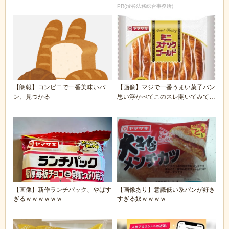
ｗ
免除する方法』で...
PR(渋谷法務総合事務所)
【朗報】コンビニで一番美味いパ
【画像】マジで一番うまい菓子パン
ン、見つかる
思い浮かべてこのスレ開いてみてく
れ！！！！！！！...
【画像】新作ランチパック、やばす
【画像あり】意識低い系パンが好き
ぎるｗｗｗｗｗｗ
すぎる奴ｗｗｗｗ