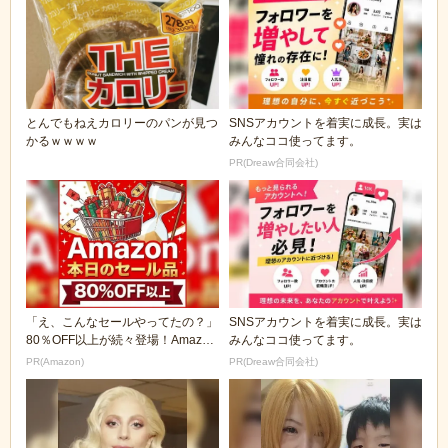
とんでもねえカロリーのパンが見つ
SNSアカウントを着実に成長。実は
かるｗｗｗｗ
みんなココ使ってます。
PR(Dreaw合同会社)
「え、こんなセールやってたの？」
SNSアカウントを着実に成長。実は
80％OFF以上が続々登場！Amazon
みんなココ使ってます。
の本気が...
PR(Amazon)
PR(Dreaw合同会社)