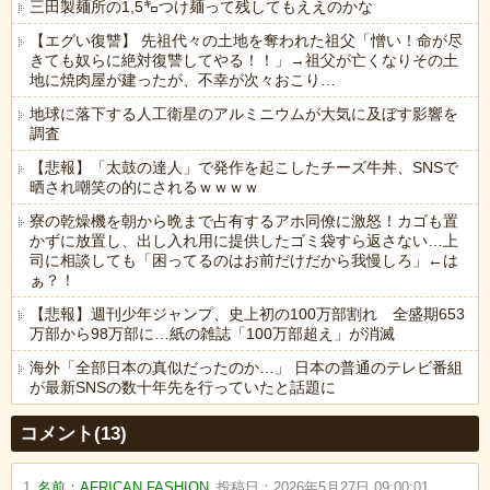
三田製麺所の1,5㌔つけ麺って残してもええのかな
【エグい復讐】 先祖代々の土地を奪われた祖父「憎い！命が尽
きても奴らに絶対復讐してやる！！」→祖父が亡くなりその土
地に焼肉屋が建ったが、不幸が次々おこり…
地球に落下する人工衛星のアルミニウムが大気に及ぼす影響を
調査
【悲報】「太鼓の達人」で発作を起こしたチーズ牛丼、SNSで
晒され嘲笑の的にされるｗｗｗｗ
寮の乾燥機を朝から晩まで占有するアホ同僚に激怒！カゴも置
かずに放置し、出し入れ用に提供したゴミ袋すら返さない…上
司に相談しても「困ってるのはお前だけだから我慢しろ」←は
ぁ？！
【悲報】週刊少年ジャンプ、史上初の100万部割れ 全盛期653
万部から98万部に…紙の雑誌「100万部超え」が消滅
海外「全部日本の真似だったのか…」 日本の普通のテレビ番組
が最新SNSの数十年先を行っていたと話題に
Powered by livedoor 相互RSS
コメント(13)
1
名前：
AFRICAN FASHION
投稿日：
2026年5月27日 09:00:01