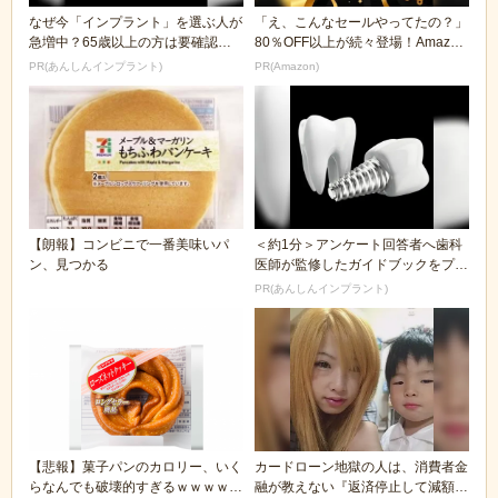
なぜ今「インプラント」を選ぶ人が
「え、こんなセールやってたの？」
急増中？65歳以上の方は要確認。
80％OFF以上が続々登場！Amazon
抜けた歯の放置は...
の本気が...
PR(あんしんインプラント)
PR(Amazon)
【朗報】コンビニで一番美味いパ
＜約1分＞アンケート回答者へ歯科
ン、見つかる
医師が監修したガイドブックをプレ
ゼント。65歳以...
PR(あんしんインプラント)
【悲報】菓子パンのカロリー、いく
カードローン地獄の人は、消費者金
らなんでも破壊的すぎるｗｗｗｗｗ
融が教えない『返済停止して減額・