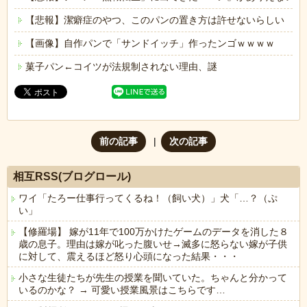
【悲報】潔癖症のやつ、このパンの置き方は許せないらしい
【画像】自作パンで「サンドイッチ」作ったンゴｗｗｗｗ
菓子パン←コイツが法規制されない理由、謎
前の記事
次の記事
相互RSS(ブログロール)
ワイ「たろー仕事行ってくるね！（飼い犬）」犬「…？（ぷ
い」
【修羅場】 嫁が11年で100万かけたゲームのデータを消した８
歳の息子。理由は嫁が叱った腹いせ→滅多に怒らない嫁が子供
に対して、震えるほど怒り心頭になった結果・・・
小さな生徒たちが先生の授業を聞いていた。ちゃんと分かって
いるのかな？ → 可愛い授業風景はこちらです…