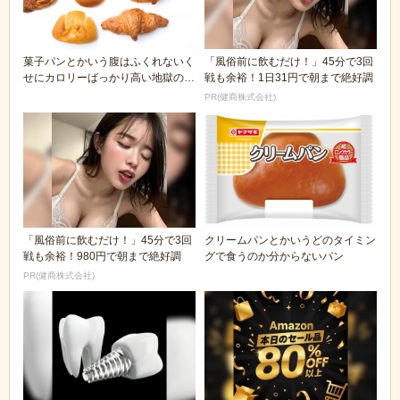
菓子パンとかいう腹はふくれないく
「風俗前に飲むだけ！」45分で3回
せにカロリーばっかり高い地獄のよ
戦も余裕！1日31円で朝まで絶好調
うな食べ物ｗｗｗ...
PR(健商株式会社)
「風俗前に飲むだけ！」45分で3回
クリームパンとかいうどのタイミン
戦も余裕！980円で朝まで絶好調
グで食うのか分からないパン
PR(健商株式会社)