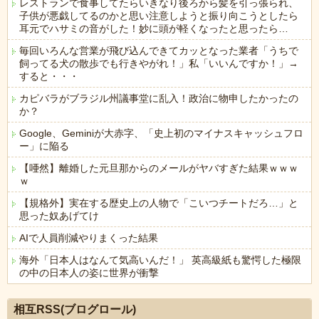
レストランで食事してたらいきなり後ろから髪を引っ張られ、
子供が悪戯してるのかと思い注意しようと振り向こうとしたら
耳元でハサミの音がした！妙に頭が軽くなったと思ったら…
毎回いろんな営業が飛び込んできてカッとなった業者「うちで
飼ってる犬の散歩でも行きやがれ！」私「いいんですか！」→
すると・・・
カピバラがブラジル州議事堂に乱入！政治に物申したかったの
か？
Google、Geminiが大赤字、「史上初のマイナスキャッシュフロ
ー」に陥る
【唖然】離婚した元旦那からのメールがヤバすぎた結果ｗｗｗ
ｗ
【規格外】実在する歴史上の人物で「こいつチートだろ…」と
思った奴あげてけ
AIで人員削減やりまくった結果
海外「日本人はなんて気高いんだ！」 英高級紙も驚愕した極限
の中の日本人の姿に世界が衝撃
Powered by livedoor 相互RSS
相互RSS(ブログロール)