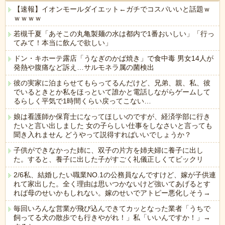
【速報】イオンモールダイエット←ガチでコスパいいと話題ｗ
ｗｗｗｗ
若槻千夏「あそこの丸亀製麺の水は都内で1番おいしい」「行っ
てみて！本当に飲んで欲しい」
ドン・キホーテ露店「うなぎのかば焼き」で食中毒 男女14人が
発熱や腹痛など訴え…サルモネラ属の菌検出
彼の実家に泊まらせてもらってるんだけど、兄弟、親、私、彼
でいるときとか私をほっといて誰かと電話しながらゲームして
るらしく平気で1時間くらい戻ってこない…
娘は看護師か保育士になってほしいのですが、経済学部に行き
たいと言い出しました 女の子らしい仕事をしなさいと言っても
聞き入れません どうやって説得すればいいでしょうか？
子供ができなかった姉に、双子の片方を姉夫婦に養子に出し
た。すると、養子に出した子がすごく礼儀正しくてビックリ
2/6私、結婚したい職業NO.1の公務員なんですけど、嫁が子供連
れて家出した。全く理由は思いつかないけど強いてあげるとす
れば母のせいかもしれない。嫁のせいでアトピー悪化しそう→
毎回いろんな営業が飛び込んできてカッとなった業者「うちで
飼ってる犬の散歩でも行きやがれ！」私「いいんですか！」→