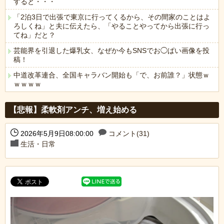
すると・・・
「2泊3日で出張で東京に行ってくるから、その間家のことはよ
ろしくね」と夫に伝えたら、「やることやってから出張に行っ
てね」だと？
芸能界を引退した爆乳女、なぜか今もSNSでお◯ぱい画像を投
稿！
中道改革連合、全国キャラバン開始も「で、お前誰？」状態ｗ
ｗｗｗｗ
Powered by livedoor 相互RSS
【悲報】柔軟剤アンチ、増え始める
2026年5月9日08:00:00
コメント(31)
生活・日常