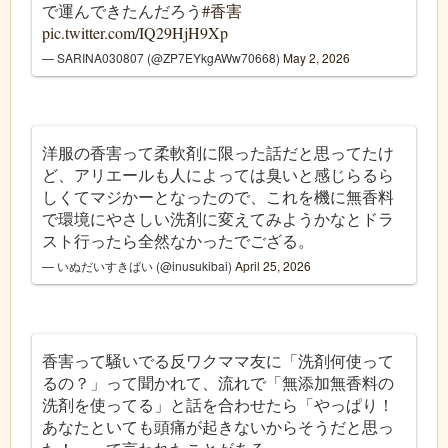
で運んできたんだろう
#香害
pic.twitter.com/IQ29HjH9Xp
— SARINA030807 (@ZP7EYkgAWw70668)
May 2, 2026
洋服の香害って柔軟剤に限った話だと思ってたけ
ど、アリエールも人によっては臭いと感じらるら
しくてマジかーとなったので、これを機に無香料
で環境にやさしい洗剤に変えてみようかなとドラ
スト行ったら全然なかったでござる。
— いぬだいすきばい (@inusukibai)
April 25, 2026
香害って騒いでる反ワクママ友に「洗剤何使って
るの？」って聞かれて、流れで「無添加無香料の
洗剤を使ってる」と話を合わせたら「やっぱり！
あなたといても頭痛が起きないからそうだと思っ