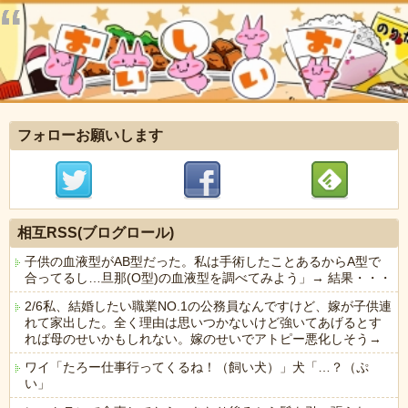
フォローお願いします
相互RSS(ブログロール)
子供の血液型がAB型だった。私は手術したことあるからA型で
合ってるし…旦那(O型)の血液型を調べてみよう」→ 結果・・・
2/6私、結婚したい職業NO.1の公務員なんですけど、嫁が子供連
れて家出した。全く理由は思いつかないけど強いてあげるとす
れば母のせいかもしれない。嫁のせいでアトピー悪化しそう→
ワイ「たろー仕事行ってくるね！（飼い犬）」犬「…？（ぷ
い」