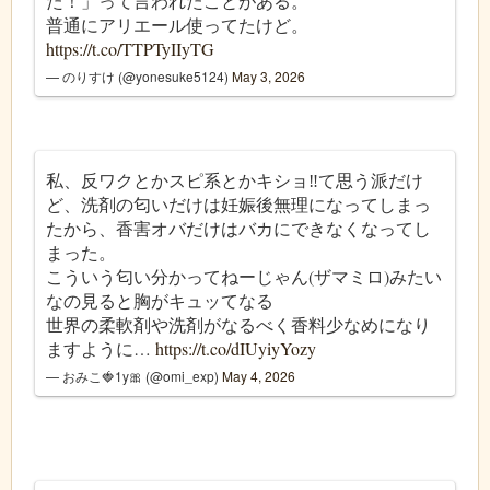
た！」って言われたことがある。
普通にアリエール使ってたけど。
https://t.co/TTPTyIIyTG
— のりすけ (@yonesuke5124)
May 3, 2026
私、反ワクとかスピ系とかキショ‼️て思う派だけ
ど、洗剤の匂いだけは妊娠後無理になってしまっ
たから、香害オバだけはバカにできなくなってし
まった。
こういう匂い分かってねーじゃん(ザマミロ)みたい
なの見ると胸がキュッてなる
世界の柔軟剤や洗剤がなるべく香料少なめになり
ますように…
https://t.co/dIUyiyYozy
— おみこ🍓1y🎀 (@omi_exp)
May 4, 2026