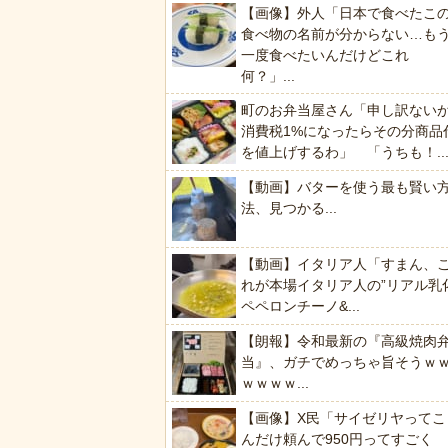
【画像】外人「日本で食べたこ
食べ物の名前が分からない…も
一度食べたいんだけどこれ
何？」...
町のお弁当屋さん「申し訳ない
消費税1%になったらその分商品
を値上げするわ」 「うちも！..
【動画】バターを使う最も賢い
法、見つかる...
【動画】イタリア人「すまん、
れが本場イタリア人の”リアル乳
ペペロンチーノ&...
【朗報】令和最新の『高級焼肉
当』、ガチでめっちゃ旨そうｗ
ｗｗｗｗ...
【画像】X民「サイゼリヤってこ
んだけ頼んで950円ってすごく