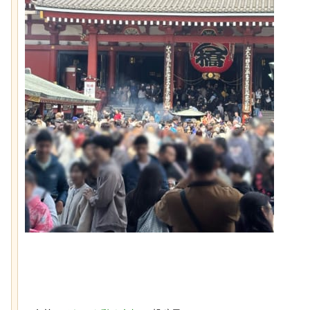
後ろ片足を失った象、保護区で義足を
歴史的な木星系探査機
作ってもらい歩けるように！
ケモノが立ち会ってい
「マンデラ効果」という集団的な事実
スナネコの珍しい生態
と異なる思い込み、ガチで怖過ぎるｗ
動範囲が広く縄張り意
ｗｗｗｗｗｗｗｗｗｗｗ
とが判明