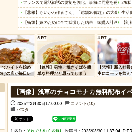
フランスで電話勧誘の規制を強化。事前に同意を得ていな
2/
【悲報】ちいかわ作者さん、「総額30億超」の大豪邸を建
生活
【衝撃】嫁のために全て我慢した結果→家購入計画が「地
【朗
【トー横キッズ】家庭環境や毒親とのトラブルに悩む若者「
離婚
5 RT
4 RT
年収１０００万円世帯の現実
【悲
【衝撃】韓国で売っている目覚まし時計のデザインが悪夢す
客「
「アメリカのヤンキーがアジア人にケンカを売った結果ｗ
専業
ーでバイトを始め
【速報】男性、焼きそばを簡
【悲報】新入社員
「あなたはアメリカを愛していますか」「はい」トランプ
【動
つけの店が毎日レ
単な料理だと思ってしまう
中にコーラを飲ん
ーを大量に買って
に怒られてしまう
ヒーローのサバイバルアクション Siege Survivors
【悲
【画像】浅草のチョコモナカ無料配布イ
【中国】パトカーの前で好演技www当たり屋やお煽り運転
2025年3月30日17:00:00
コメント(10)
パスタ
Powere
Powered by livedoor 相互RSS
1 名前：
それでも動く名無し
投稿日：2025/03/30 11:37:04 ID:FR