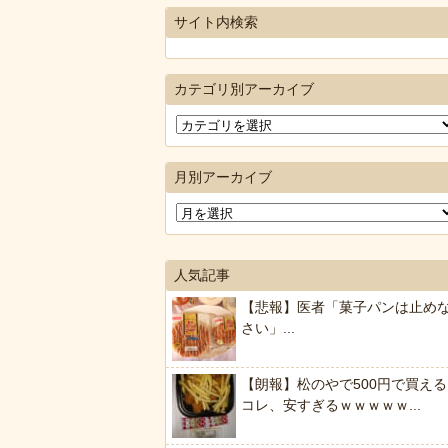
サイト内検索
カテゴリ別アーカイブ
月別アーカイブ
人気記事
【悲報】医者「菓子パンは止め
さい」...
【朗報】松のやで500円で買える
コレ、安すぎるｗｗｗｗｗ...