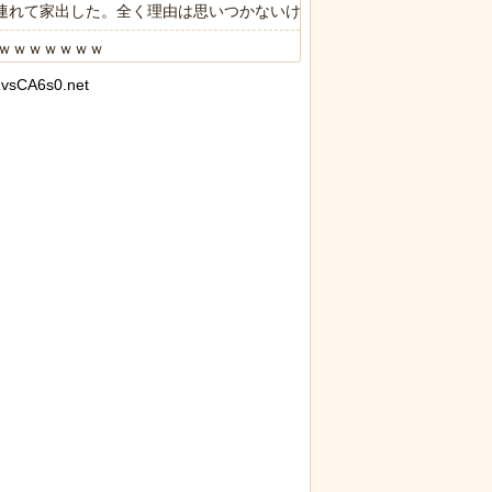
子供連れて家出した。全く理由は思いつかないけど強いてあげるとすれば
ｗｗｗｗｗｗｗ
vsCA6s0.net
人に相談しても具体的に何もしてくれない」EXIT兼近「搾取しようと
に各国から称賛の声