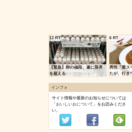
12 RT
6 RT
【緊急】卵の値段、遂に限界
男性「業ス
を超える
たが、行き
トルトカレ
いく…」
インフォ
サイト情報や最新のお知らせについては
「
おいしいおについて
」をお読みくださ
い。