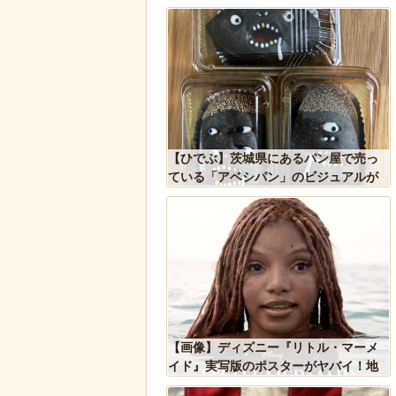
ドアに貼るとセールスを
【ひでぶ】茨城県にあるパン屋で売っ
 あまりに“諸刃の剣”なラ
ている「アベシパン」のビジュアルが
話題にｗ
悪夢すぎるｗｗｗｗｗ
込み温め続けていたハク
【画像】ディズニー『リトル・マーメ
スに孤児のヒナが託さ
イド』実写版のポスターがヤバイ！地
するように【続編】
獄の黙示録みたい