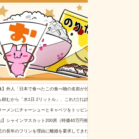
おいしいお
宅に気付かない再婚相手「血繋がってないのに大学費用出さなきゃいけ
像】外人「日本で食べたこの食べ物の名前が分からない…もう一度食べ
ぷい」
ら頼むから「水1日 2リットル」、これだけは飲んでくれ
事かな？ → 珍客が現れました…
ラーメンにチャーシューとキャベツをトッピングして食べるのが好き
山】シャインマスカット200房（時価40万円相当）畑から盗んだ疑いで
WW
父の長年のフリンを理由に離婚を要求してきた。父も私も驚いたが母の言い