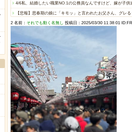
4/6私、結婚したい職業NO.1の公務員なんですけど、嫁が
【悲報】思春期の娘に「キモッ」と言われたお父さん、グレる
る
2 名前：
それでも動く名無し
投稿日：2025/03/30 11:38:01 ID:FR
【トー横キッズ】家庭環境や毒親とのトラブルに悩む若者「大
海外「日本は戦勝国なんだよ」 戦後の日本人の特別な生き様
ー
ｗ
ヒーローのサバイバルアクション Siege Survivors
Powered by livedoor 相互RSS