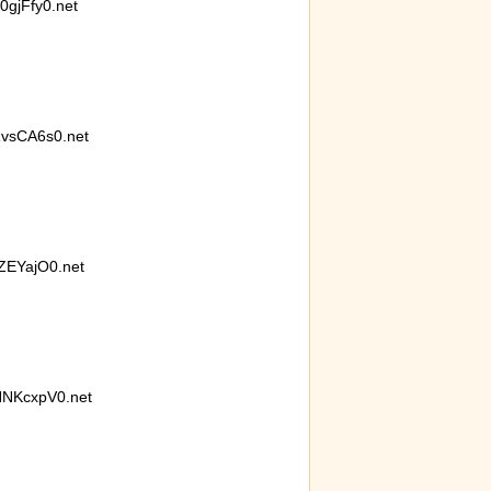
gjFfy0.net
vsCA6s0.net
発煙筒ではなく
EYajO0.net
NKcxpV0.net