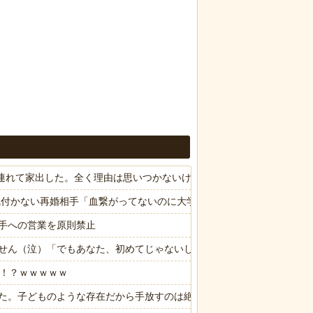
子供連れて家出した。全く理由は思いつかないけど強いてあげるとすれば
気付かない再婚相手「血繋がってないのに大学費用出さなきゃいけない
手への営業を原則禁止
せん（泣）「でもあなた、初めてじゃないしね、うちだけじゃどうしよ
る！？ｗｗｗｗｗ
た。子どものような存在だから手放すのは絶対に考えられない・・・