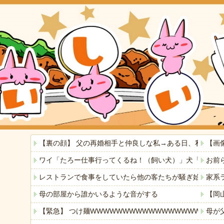
【裏の顔】 父の再婚相手と仲良しな私→ある日、私の帰
【画
ワイ「たろー仕事行ってくるね！（飼い犬）」犬「…？（
お前
レストランで食事をしていたら他の客たちが騒ぎ始めた。何
家系
母の部屋から誰かいるような音がする
【岡
【緊急】 つけ麺WWWWWWWWWWWWWWWWWWWW
母が