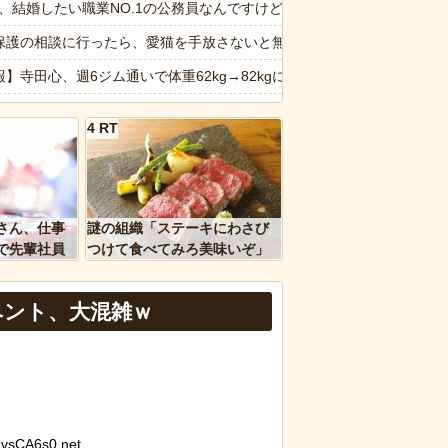
い相手への営業を原則禁止
6私、結婚したい職業NO.1の公務員なんですけど、嫁が子供連れて家
てる！？ｗｗｗｗｗ
保護の相談に行ったら、愛猫を手放さないと無理と言われた。子どもの
獄の一幕」に…その理由が痛すぎるｗｗｗ
報】寺田心、週6ジム通いで体重62kg→82kgに 110kgのベンチプレ
大人に相談しても具体的に何もしてくれない」EXIT兼近「搾取しよ
から3年後、元夫から突然届いたガラス玉の指輪。その真意を知った瞬
4 RT
報】思春期の娘に「キモッ」と言われたお父さん、グレるｗｗｗｗｗｗ
ぎるwww
納車式？いいよ」
ｗｗ」 ほか
主婦の妻が月3万ぐらいするサプリ飲んどるんやが
さん、仕事
謎の組織「ステーキにわさび
、国防総省職員数千人をウソ発見器にかける方針
画】動物園のゾウを撮影していたら…とんでもない“ファンサ”を受けた
で先輩社員
つけて食べてみろ美味いぞ」
ｗｗｗｗ
ワイ「んなわけないだろｗ」
報】味噌ラーメンで行列、出来ない
ベント、大混雑ｗ
など盛りだくさん
d by livedoor 相互RSS
vsCA6s0.net