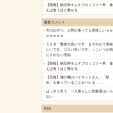
【朗報】納豆卵キムチブロッコリー丼、食
えば食うほど痩せる
最新コメント
犬のおやつ、人間が食べても美味しいｗｗ
ｗｗｗｗｗ
うさぎ「繁殖力高いです、まろやかで美味
しいです、コスパ良いです」←こいつが肉
にされない理由
【朗報】納豆卵キムチブロッコリー丼、食
えば食うほど痩せる
【悲報】飛行機のパイロットさん、「駅
弁」を食べていることがバレる……
はっきり言う。一人暮らしに炊飯器はいら
ない
RSS