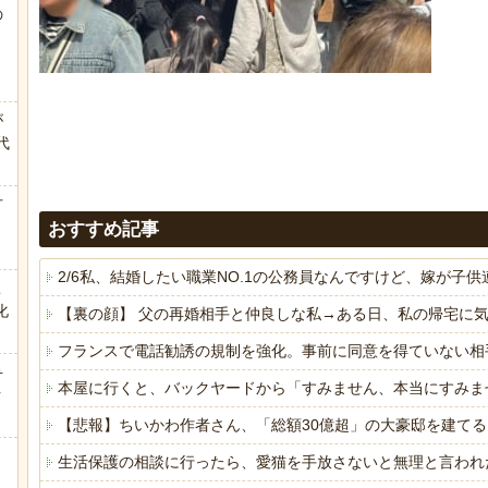
の
う
が
代
.
方
おすすめ記事
2/6私、結婚したい職業NO.1の公務員なんですけど、嫁が
こ
化
【裏の顔】 父の再婚相手と仲良しな私→ある日、私の帰宅に
フランスで電話勧誘の規制を強化。事前に同意を得ていない相
弁
本屋に行くと、バックヤードから「すみません、本当にすみま
ｗ
【悲報】ちいかわ作者さん、「総額30億超」の大豪邸を建て
生活保護の相談に行ったら、愛猫を手放さないと無理と言われ