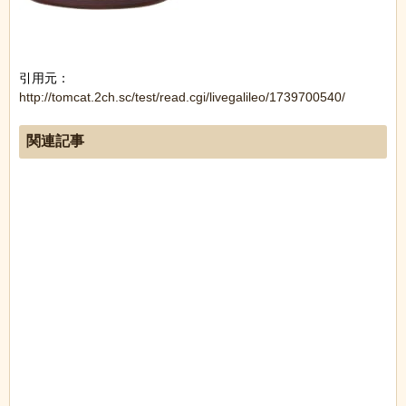
引用元：
http://tomcat.2ch.sc/test/read.cgi/livegalileo/1739700540/
関連記事