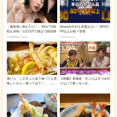
「風俗前に飲むだけ！」45分で3回
Amazon今日も見逃せない！80%O
戦も余裕！1日31円で朝まで絶好調
FF以上が続々登場
PR(健商株式会社)
PR(Amazon)
偉い人「この天ぷら塩で食べても美
【画像】有識者「天ぷらは天つゆ付
味しいから！食べてみて！」 ←お
けないで食べるべき」
かしくね？