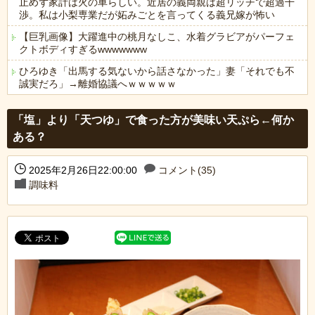
止めず家計は火の車らしい。近居の義両親は超リッチで超過干
渉。私は小梨専業だが妬みごとを言ってくる義兄嫁が怖い
【巨乳画像】大躍進中の桃月なしこ、水着グラビアがパーフェ
クトボディすぎるwwwwwww
ひろゆき「出馬する気ないから話さなかった」妻「それでも不
誠実だろ」→離婚協議へｗｗｗｗｗ
Powered by livedoor 相互RSS
「塩」より「天つゆ」で食った方が美味い天ぷら←何か
ある？
2025年2月26日22:00:00
コメント(35)
調味料