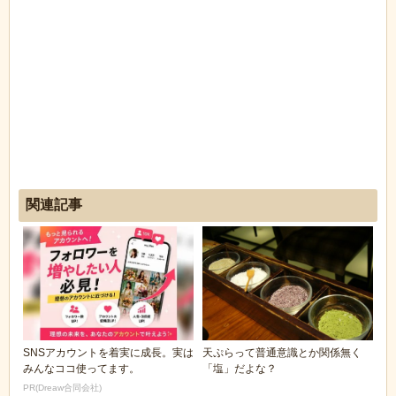
関連記事
SNSアカウントを着実に成長。実は
天ぷらって普通意識とか関係無く
みんなココ使ってます。
「塩」だよな？
PR(Dreaw合同会社)