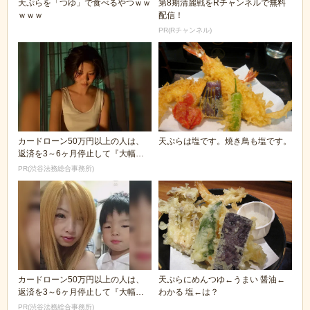
天ぷらを「つゆ」で食べるやつｗｗ
第8期清麗戦をRチャンネルで無料
ｗｗｗ
配信！
PR(Rチャンネル)
カードローン50万円以上の人は、
天ぷらは塩です。焼き鳥も塩です。
返済を3～6ヶ月停止して『大幅に
減額してから返済...
PR(渋谷法務総合事務所)
カードローン50万円以上の人は、
天ぷらにめんつゆ←うまい 醤油←
返済を3～6ヶ月停止して『大幅に
わかる 塩←は？
減額してから返済...
PR(渋谷法務総合事務所)