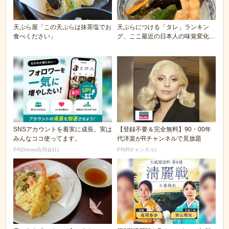
天ぷら屋「この天ぷらは抹茶塩でお
天ぷらにつける「タレ」ランキン
食べください」
グ、ここ最近の日本人の味覚変化を
感じ取れる結果に
SNSアカウントを着実に成長。実は
【登録不要＆完全無料】90・00年
みんなココ使ってます。
代洋楽がRチャンネルで見放題
PR(Dreaw合同会社)
PR(Rチャンネル)