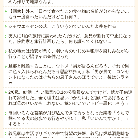
めん作りて地獄なんよ」
【画像】外人「日本で食べたこの食べ物の名前が分からない…
もう一度食べたいんだけどこれ何？」
シャウエッセン公式、こういうのでいいんだよ丼を作る
友人に1泊の旅行に誘われたんだけど、意見が割れて中止になっ
た。倹約家と旅行計画したら、何も譲ってくれない...
私の地元は治安が悪く、弱いものいじめや犯罪を楽しみながら
行うことが陽キャの条件だった
旦那と離婚することに。ウトメ「男が居るんだろう、それで男
に色々入れられたんだろう慰謝料払え」私「男が居て、コンセ
ントになったのはそちらの息子さんのほうですよ」後はシラネ
ｗ
2/6私、結婚したい職業NO.1の公務員なんですけど、嫁が子供連
れて家出した。全く理由は思いつかないけど強いてあげるとす
れば母のせいかもしれない。嫁のせいでアトピー悪化しそう→
毎回いろんな営業が飛び込んできてカッとなった業者「うちで
飼ってる犬の散歩でも行きやがれ！」私「いいんですか！」→
すると・・・
義兄家は生活ギリギリの中で待望の妊娠、義兄は煙草酒趣味を