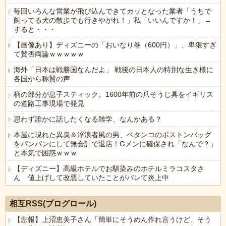
毎回いろんな営業が飛び込んできてカッとなった業者「うちで
飼ってる犬の散歩でも行きやがれ！」私「いいんですか！」→
すると・・・
【画像あり】ディズニーの「おいなり巻（600円）」、卑猥すぎ
て賛否両論ｗｗｗｗｗ
海外「日本は戦勝国なんだよ」 戦後の日本人の特別な生き様に
各国から称賛の声
柄の部分が息子スティック。1600年前の爪そうじ具をイギリス
の道路工事現場で発見
思わず誰かに話したくなる雑学、なんかある？
本屋に現れた異臭＆浮浪者風の男、ペタンコのボストンバッグ
をパンパンにして無会計で退店！Gメンに確保され「なんで？」
と本気で困惑ｗｗｗ
【ディズニー】高級ホテルでお馴染みのホテルミラコスタさ
ん 値上げして改悪していたことがバレて炎上中
Powered by livedoor 相互RSS
相互RSS(ブログロール)
【悲報】上沼恵美子さん「簡単にそうめん作れ言うけど、そう