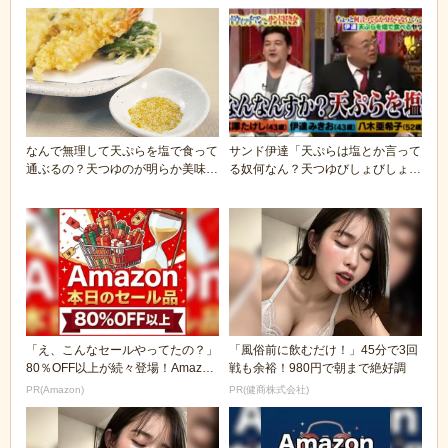
なんで無理して天ぷらを塩で食って
サンド伊達「天ぷらは塩とか言って
通ぶるの？天つゆのが明らか美味い
る奴何なん？天つゆびしょびしょに
やん
して食うのがうま...
「え、こんなセールやってたの？」
「風俗前に飲むだけ！」45分で3回
80％OFF以上が続々登場！Amazon
戦も余裕！980円で朝まで絶好調
の本気が...
PR(Amazon)
PR(健商株式会社)