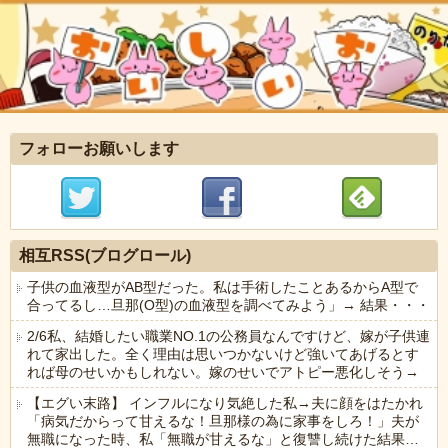
フォローお願いします
相互RSS(ブログロール)
子供の血液型がAB型だった。私は手術したことあるからA型で
合ってるし…旦那(O型)の血液型を調べてみよう」→ 結果・・・
2/6私、結婚したい職業NO.1の公務員なんですけど、嫁が子供連
れて家出した。全く理由は思いつかないけど強いてあげるとす
れば母のせいかもしれない。嫁のせいでアトピー悪化しそう→
【エグい末路】 インフルになり気絶した私→夫に顔をはたかれ
「病気だからって甘えるな！旦那様の為に家事をしろ！」夫が
無職になった時、私「無職が甘えるな」と復讐し続けた結果…