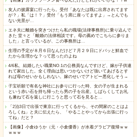
【画像】カップラーメン食べるんだけどどれがいいかな！？w
友人の披露宴に行ったら。受付「あなたは既に出席されてます
が？」私「は！？」受付「もう席に座ってますよ」→とんでも
ない光景が…
エネ夫に離婚を突きつけたら私の職場(法律事務所)に乗り込んで
きた 堂々と「離婚の法律相談です。母の薦めでこちらに参りま
した」と言っているが、この事務所は…
生理の予定が８月６日なんだけど７月２９日にドバッと鮮血で
たから生理かな？って思ったのよね
4/6私、結婚したい職業NO.1の公務員なんですけど、嫁が子供連
れて家出した。全く理由は思いつかないけど強いてあげるとす
れば母のせいかもしれない。嫁のせいでアトピー悪化しそう→
子宝祈願で有名な神社にお参りに行った時、女の子が生まれる
という赤い石を持ち帰ったら男の子を出産。しばらくしてお礼
も兼ねて石を返しに行こうと思って石を見ると…
「2泊3日で出張で東京に行ってくるから、その間家のことはよ
ろしくね」と夫に伝えたら、「やることやってから出張に行っ
てね」だと？
【画像】小倉ゆうか（元・小倉優香）が水着グラビア復帰ｗｗ
ｗｗｗ