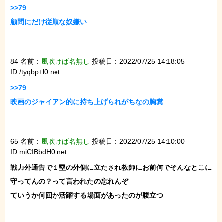
>>79

顧問にだけ従順な奴嫌い

84 名前：
風吹けば名無し
投稿日：2022/07/25 14:18:05
ID:/tyqbp+l0.net
>>79

映画のジャイアン的に持ち上げられがちなの胸糞

65 名前：
風吹けば名無し
投稿日：2022/07/25 14:10:00
ID:miCIBbdH0.net
戦力外通告で１塁の外側に立たされ教師にお前何でそんなとこに
守ってんの？って言われたの忘れんぞ

ていうか何回か活躍する場面があったのが腹立つ
