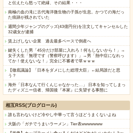
と伝えたら怒って絶縁、その結果・・・
南極の血の滝に古代海洋微生物の子孫が生息。かつての海だっ
た痕跡が残されていた
週間少年ジャンプのグッズ(43億円分)を注文してキャンセルした
32歳女が逮捕
賃上げしない企業 過去最多ペースで倒産へ
鍵失くした男「45分だけ部屋に入れろ！何もしないから！」→
女子大生「無理です（警察呼びます）」→男「熱中症になれっ
てか！使えないな！」完全に不審者で草ｗｗｗ
【徹底議論】「日本をダメにした総理大臣」←結局誰だと思
う？
海外「日本なんて行くんじゃなかった…」 日本を知ってしまっ
たディズニー信者、帰国後『本家』に失望する事態に
Powered by livedoor 相互RSS
相互RSS(ブログロール)
誰も言わないけど冷やし中華って言うほどうまくないよね
大阪の「ガチでうまいラーメン」Tier表wwwwwww