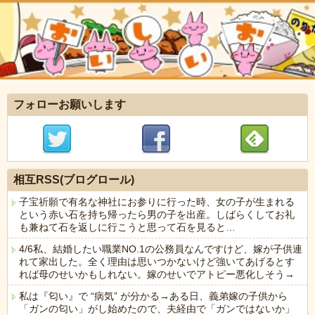
フォローお願いします
相互RSS(ブログロール)
子宝祈願で有名な神社にお参りに行った時、女の子が生まれる
という赤い石を持ち帰ったら男の子を出産。しばらくしてお礼
も兼ねて石を返しに行こうと思って石を見ると…
4/6私、結婚したい職業NO.1の公務員なんですけど、嫁が子供連
れて家出した。全く理由は思いつかないけど強いてあげるとす
れば母のせいかもしれない。嫁のせいでアトピー悪化しそう→
私は『匂い』で “病気” が分かる→ある日、義弟嫁の子供から
「ガンの匂い」がし始めたので、夫経由で「ガンではないか」