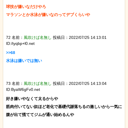
球技が嫌いなだけやろ

マラソンとか水泳が嫌いなのってデブくらいや

72 名前：
風吹けば名無し
投稿日：2022/07/25 14:13:01
ID:/tyqbp+l0.net
>>68

水泳は嫌いでは無い

73 名前：
風吹けば名無し
投稿日：2022/07/25 14:13:04
ID:ByaW6gFv0.net
好き嫌いやなくて太るからや

筋肉付いてない奴ほど老化で基礎代謝落ちるの激しいから一気に
腹が出て慌ててジムが通い始めるんや
