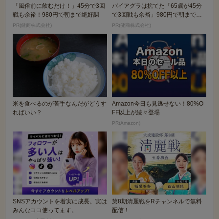
「風俗前に飲むだけ！」45分で3回
バイアグラは捨てた「65歳が45分
戦も余裕！980円で朝まで絶好調
で3回戦も余裕」980円で朝まで絶
好調！
PR(健商株式会社)
PR(健商株式会社)
米を食べるのが苦手なんだがどうす
Amazon今日も見逃せない！80%O
ればいい？
FF以上が続々登場
PR(Amazon)
SNSアカウントを着実に成長。実は
第8期清麗戦をRチャンネルで無料
みんなココ使ってます。
配信！