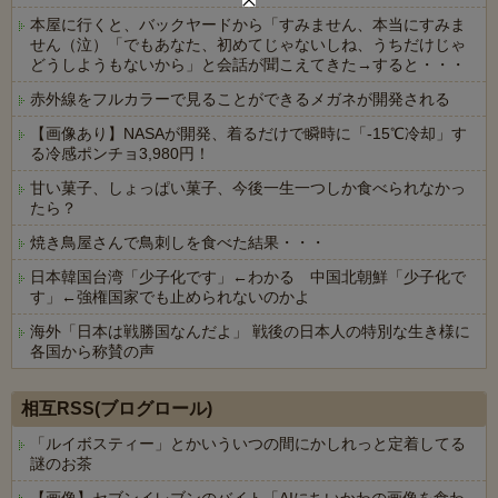
本屋に行くと、バックヤードから「すみません、本当にすみま
せん（泣）「でもあなた、初めてじゃないしね、うちだけじゃ
どうしようもないから」と会話が聞こえてきた→すると・・・
赤外線をフルカラーで見ることができるメガネが開発される
【画像あり】NASAが開発、着るだけで瞬時に「-15℃冷却」す
る冷感ポンチョ3,980円！
甘い菓子、しょっぱい菓子、今後一生一つしか食べられなかっ
たら？
焼き鳥屋さんで鳥刺しを食べた結果・・・
日本韓国台湾「少子化です」←わかる 中国北朝鮮「少子化で
す」←強権国家でも止められないのかよ
海外「日本は戦勝国なんだよ」 戦後の日本人の特別な生き様に
各国から称賛の声
Powered by livedoor 相互RSS
相互RSS(ブログロール)
「ルイボスティー」とかいういつの間にかしれっと定着してる
謎のお茶