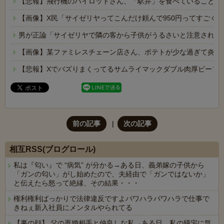
【悲報】飛行機のパイロットさん、「駅弁」を食べていることが
【画像】X民「サイゼリヤってこんだけ頼んで950円ってすごく
男が正論「サイゼリヤで隣の客から子供がうるさいと注意された
【画像】某ファミレスチェーン店さん、ポテトが少な過ぎて炎上
【悲報】Xでバズりまくってるサムライマックダブル肉厚ビーフ
前の記事
次の記事
相互RSS(ブログロール)
私は『匂い』で “病気” が分かる→ある日、義弟嫁の子供から
「ガンの匂い」がし始めたので、夫経由で「ガンではないか」
と伝えたら怒って絶縁、その結果・・・
権利権利ばっかりで法律違反ですよパワハラパワハラで仕事で
きねぇ新入社員にメンタルやられてる
【裏の顔】 父の再婚相手と仲良しな私→ある日、私の帰宅に気