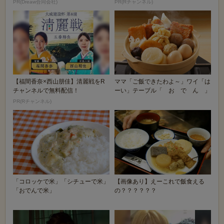
PR(Dreaw合同会社)
PR(Rチャンネル)
【福間香奈×西山朋佳】清麗戦をR
ママ「ご飯できたわよ～」ワイ「は
チャンネルで無料配信！
ーい」テーブル「 お で ん 」
PR(Rチャンネル)
「コロッケで米」「シチューで米」
【画像あり】えーこれで飯食える
「おでんで米」
の？？？？？？