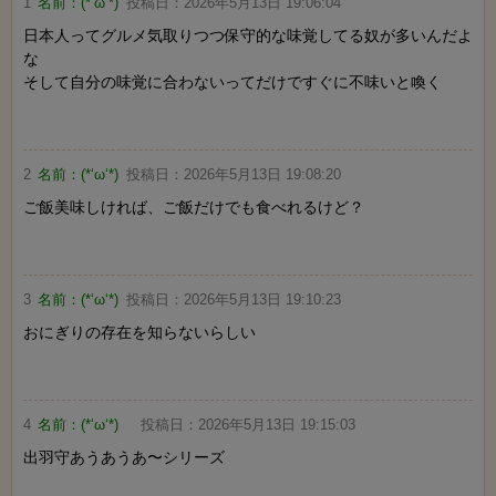
1
名前：
(*‘ω‘*)
投稿日：
2026年5月13日 19:06:04
日本人ってグルメ気取りつつ保守的な味覚してる奴が多いんだよ
な
そして自分の味覚に合わないってだけですぐに不味いと喚く
2
名前：
(*‘ω‘*)
投稿日：
2026年5月13日 19:08:20
ご飯美味しければ、ご飯だけでも食べれるけど？
3
名前：
(*‘ω‘*)
投稿日：
2026年5月13日 19:10:23
おにぎりの存在を知らないらしい
4
名前：
(*‘ω‘*)
投稿日：
2026年5月13日 19:15:03
出羽守あうあうあ〜シリーズ