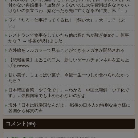
付かない再婚相手「血繋がってないのに大学費用出さなきゃい
けないの腹立つわ…姑だったら先に亡くなるのに笑」私「…」
ワイ「たろー仕事行ってくるね！（飼い犬）」犬「…？（ぷ
い」
レストランで食事をしていたら他の客たちが騒ぎ始めた。何事
かな？ → 珍客が現れました…
赤外線をフルカラーで見ることができるメガネが開発される
【悲報画像】よゐこの二人、新しいゲームチャンネルを立ち上
げるwwww
甘い菓子、しょっぱい菓子、今後一生一つしか食べられなかっ
たら？
日本韓国台湾「少子化です」←わかる 中国北朝鮮「少子化で
す」←強権国家でも止められないのかよ
海外「日本は戦勝国なんだよ」 戦後の日本人の特別な生き様に
各国から称賛の声
Powered by livedoor 相互RSS
コメント(65)