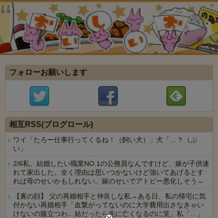
フォローお願いします
相互RSS(ブログロール)
ワイ「たろー仕事行ってくるね！（飼い犬）」犬「…？（ぷ
い」
2/6私、結婚したい職業NO.1の公務員なんですけど、嫁が子供連
れて家出した。全く理由は思いつかないけど強いてあげるとす
れば母のせいかもしれない。嫁のせいでアトピー悪化しそう→
【裏の顔】 父の再婚相手と仲良しな私→ある日、私の帰宅に気
付かない再婚相手「血繋がってないのに大学費用出さなきゃい
けないの腹立つわ…姑だったら先に亡くなるのに笑」私「…」