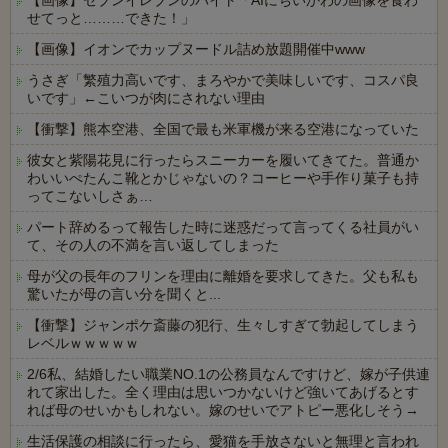
【画像】セブンイレブンのバイト「AIにちいかわの画像を食わ
せてっと………できた！」
【画像】イオンでカップヌードル詰め放題開催中www
うさぎ「繁殖力高いです、まろやかで美味しいです、コスパ良
いです」←こいつが肉にされない理由
【衝撃】熊本空港、全国で最も米軍機が来る空港になっていた
彼女と紫陽花見に行ったらスニーカーを履いてきてた。普通か
わいいぺたんこ靴とかじゃないの？コーヒーや手作り菓子も持
ってこないしさぁ…
パート辞めるって報告した時に迷惑だって言ってくる社員がい
て、その人の不満を言い返してしまった
母が父の長年のフリンを理由に離婚を要求してきた。父も私も
驚いたが母の言い分を聞くと...
【衝撃】ジャンポケ斎藤の犯行、生々しすぎて勃起してしまう
レベルｗｗｗｗｗ
2/6私、結婚したい職業NO.1の公務員なんですけど、嫁が子供連
れて家出した。全く理由は思いつかないけど強いてあげるとす
れば母のせいかもしれない。嫁のせいでアトピー悪化しそう→
生活保護の相談に行ったら、愛猫を手放さないと無理と言われ