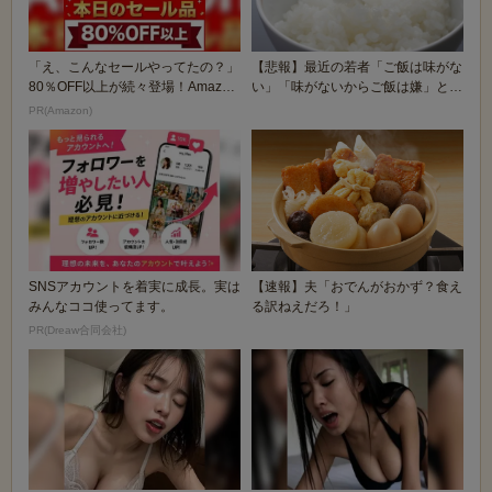
「え、こんなセールやってたの？」
【悲報】最近の若者「ご飯は味がな
80％OFF以上が続々登場！Amazon
い」「味がないからご飯は嫌」とご
の本気が...
飯を残す
PR(Amazon)
SNSアカウントを着実に成長。実は
【速報】夫「おでんがおかず？食え
みんなココ使ってます。
る訳ねえだろ！」
PR(Dreaw合同会社)