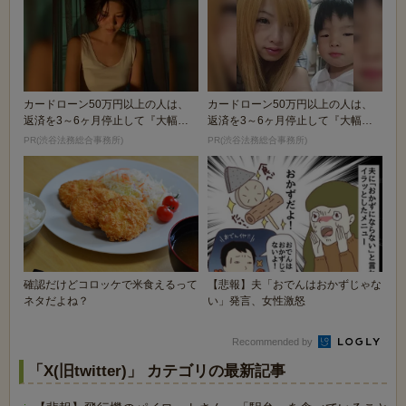
カードローン50万円以上の人は、
カードローン50万円以上の人は、
返済を3～6ヶ月停止して『大幅に
返済を3～6ヶ月停止して『大幅に
減額してから返済...
減額してから返済...
PR(渋谷法務総合事務所)
PR(渋谷法務総合事務所)
確認だけどコロッケで米食えるって
【悲報】夫「おでんはおかずじゃな
ネタだよね？
い」発言、女性激怒
Recommended by
「X(旧twitter)」 カテゴリの最新記事