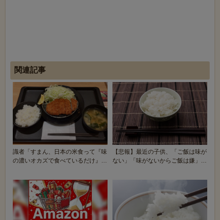
関連記事
識者「すまん、日本の米食って『味
【悲報】最近の子供、「ご飯は味が
の濃いオカズで食べているだけ』だ
ない」「味がないからご飯は嫌」と
よね？」←日本人...
か抜かし始める…...