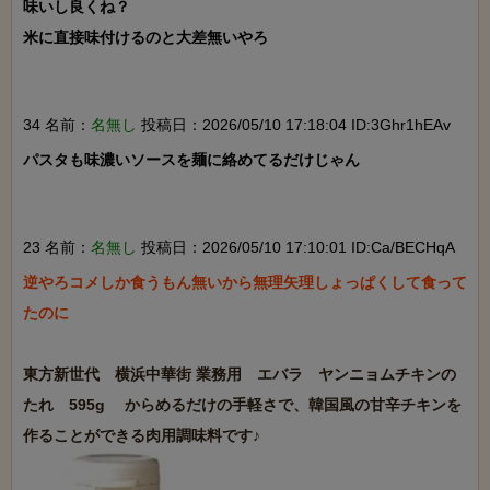
味いし良くね？

米に直接味付けるのと大差無いやろ

34 名前：
名無し
投稿日：2026/05/10 17:18:04 ID:3Ghr1hEAv
パスタも味濃いソースを麺に絡めてるだけじゃん

23 名前：
名無し
投稿日：2026/05/10 17:10:01 ID:Ca/BECHqA
逆やろコメしか食うもん無いから無理矢理しょっぱくして食って
たのに

東方新世代　横浜中華街 業務用　エバラ　ヤンニョムチキンの
たれ　595g 　からめるだけの手軽さで、韓国風の甘辛チキンを