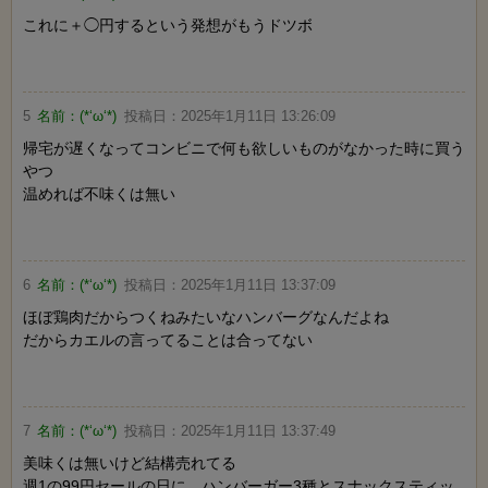
これに＋◯円するという発想がもうドツボ
5
名前：
(*‘ω‘*)
投稿日：
2025年1月11日 13:26:09
帰宅が遅くなってコンビニで何も欲しいものがなかった時に買う
やつ
温めれば不味くは無い
6
名前：
(*‘ω‘*)
投稿日：
2025年1月11日 13:37:09
ほぼ鶏肉だからつくねみたいなハンバーグなんだよね
だからカエルの言ってることは合ってない
7
名前：
(*‘ω‘*)
投稿日：
2025年1月11日 13:37:49
美味くは無いけど結構売れてる
週1の99円セールの日に、ハンバーガー3種とスナックスティッ