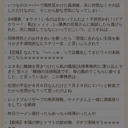
いつものスーパーで偶然見かけた義弟嫁。夫に何気なくその話
しただけなのに、そこから妙な空気になってしまい…
3/4隣奥「オラァ！いるのは分かってんだよ！子供預かれ！(ドア
ケリー！」私(ヒィィィ…)→隣奥の旦那さんに相談したら逃げら
れた。夫に相談してもなにいってだこいつ。どうすれば…
同僚男性とのお付き合いを断ったら「理屈に合わない主張を振
りかざす感情的なヒステリー女」と言いふらされて・・・
【悲報】なんでも「へへっｗ」って誤魔化してきたワイの末路
がこちらｗｗｗｗｗｗｗｗｗｗ
エネ夫に離婚を突きつけたら私の職場(法律事務所)に乗り込んで
きた 堂々と「離婚の法律相談です。母の薦めでこちらに参りま
した」と言っているが、この事務所は…
生理の予定が８月６日なんだけど７月２９日にドバッと鮮血で
たから生理かな？って思ったのよね
レッドブルリザーブの角田裕毅、ケイナさんと一緒に酒蔵巡り
をしている模様
昨日ラーメン屋行ったらめっちゃ味薄かったんや
【動画】本場の卵とトマトの炒め物、ガチで美味そうｗｗｗｗ
ｗｗ