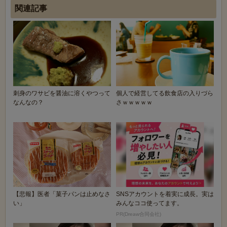
関連記事
刺身のワサビを醤油に溶くやつって
個人で経営してる飲食店の入りづら
なんなの？
さｗｗｗｗｗ
【悲報】医者「菓子パンは止めなさ
SNSアカウントを着実に成長。実は
い」
みんなココ使ってます。
PR(Dreaw合同会社)