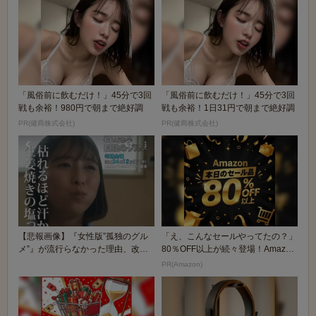
「風俗前に飲むだけ！」45分で3回
「風俗前に飲むだけ！」45分で3回
戦も余裕！980円で朝まで絶好調
戦も余裕！1日31円で朝まで絶好調
PR(健商株式会社)
PR(健商株式会社)
【悲報画像】『女性版”孤独のグル
「え、こんなセールやってたの？」
メ”』が流行らなかった理由、改め
80％OFF以上が続々登場！Amazon
て見ると謎過ぎる...
の本気が...
PR(Amazon)