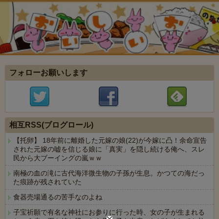
フォローお願いします
相互RSS(ブログロール)
【托卵】 18年前に離婚した元嫁の娘(22)が今嫁に凸！余命宣告
された元嫁の嘘を信じる娘に「真実」を隠し続ける俺へ、スレ
民から大ブーイングの嵐ｗｗ
南極の血の滝に古代海洋微生物の子孫が生息。かつての海だっ
た痕跡が残されていた
食器売場通るの苦手なのよね
子宝祈願で有名な神社にお参りに行った時、女の子が生まれる