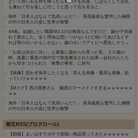
という赤い石を持ち帰ったら男の子を出産。しばらくしてお礼
も兼ねて石を返しに行こうと思って石を見ると…
海外「日本人はなんて気高いんだ！」 英高級紙も驚愕した極限
の中の日本人の姿に世界が衝撃
4/6私、結婚したい職業NO.1の公務員なんですけど、嫁が子供連
れて家出した。全く理由は思いつかないけど強いてあげるとす
れば母のせいかもしれない。嫁のせいでアトピー悪化しそう→
「お前は自分に甘い」と家族に責められ育った私…３０歳の
時、真夏に重度の熱中症で救急搬送された結果→会社の人たち
から叩きつけられた「衝撃の事実」に絶句
【画像】思わず保存したくなる「笑える画像・最高な画像」貼
っていけｗｗｗｗｗ
【Mステ】西川貴教さん 魅惑のマーメイドすぎるｗｗｗｗｗｗ
ｗｗ
海外「日本人はなんて気高いんだ！」 英高級紙も驚愕した極限
の中の日本人の姿に世界が衝撃
Powered by livedoor 相互RSS
相互RSS(ブログロール)
【朗報】まいばすでガチで美味い商品買ってきたｗｗｗｗｗｗ