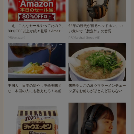
「え、こんなセールやってたの？」
64年の歴史が宿るヘッドホン、い
80％OFF以上が続々登場！Amazon
い意味で「想定外」の音質
の本気が...
PR(Amazon)
PR(Marshall Group AB)
中国人「日本の冷やし中華美味え
来来亭←この激ウマラーメンチェー
な…本国の人にも教えたろ！名前
ン店をお前らがほとんど語らない理
は…」
由