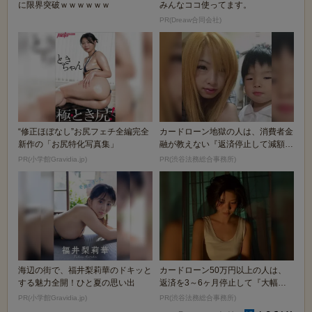
に限界突破ｗｗｗｗｗｗ
みんなココ使ってます。
PR(Dreaw合同会社)
“修正ほぼなし”お尻フェチ全編完全
カードローン地獄の人は、消費者金
新作の「お尻特化写真集」
融が教えない『返済停止して減額・
免除する方法』で...
PR(小学館Gravidia.jp)
PR(渋谷法務総合事務所)
海辺の街で、福井梨莉華のドキッと
カードローン50万円以上の人は、
する魅力全開！ひと夏の思い出
返済を3～6ヶ月停止して『大幅に
減額してから返済...
PR(小学館Gravidia.jp)
PR(渋谷法務総合事務所)