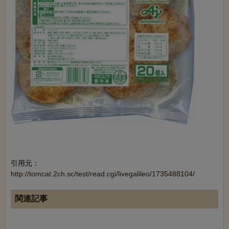
引用元：
http://tomcat.2ch.sc/test/read.cgi/livegalileo/1735488104/
関連記事