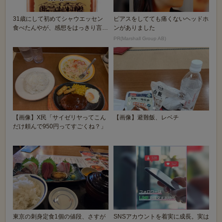
31歳にして初めてシャウエッセン
ピアスをしてても痛くないヘッドホ
食べたんやが、感想をはっきり言う
ンがありました
🥺🥖
PR(Marshall Group AB)
【画像】X民「サイゼリヤってこん
【画像】避難飯、レベチ
だけ頼んで950円ってすごくね？」
東京の刺身定食1個の値段、さすが
SNSアカウントを着実に成長。実は