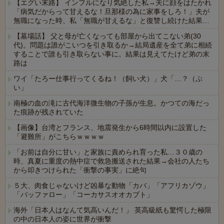
【エグい末路】 インフルになり気絶した私→夫に顔をはたかれ
「病気だからって甘えるな！旦那様の為に家事をしろ！」夫が
無職になった時、私「無職が甘えるな」と復讐し続けた結果…
【墓場話】 父と母が亡くなっても部屋から出てこない弟(30
代)。問題は誰がこいつを引き取るか→結局遺産を全て弟に相続
することで誰も引き取らない事に。結果は見えてたけど弟の末
路は
ワイ「たろー仕事行ってくるね！（飼い犬）」犬「…？（ぷ
い」
南極の血の滝に古代海洋微生物の子孫が生息。かつての海だっ
た痕跡が残されていた
【画像】台湾とフランス、地震発生から6時間以内に設置した
「避難所」がこちらｗｗｗｗ
「お前は自分に甘い」と家族に責められ育った私…３０歳の
時、真夏に重度の熱中症で救急搬送された結果→会社の人たち
から叩きつけられた「衝撃の事実」に絶句
５大、肉食じゃないけど凶暴な動物「カバ」「アフリカゾウ」
「バッファロー」「コーカサスオオカブト」
海外「日本人はなんて気高いんだ！」 英高級紙も驚愕した極限
の中の日本人の姿に世界が衝撃