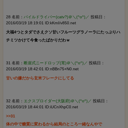
28 名前：
パイルドライバー(catv?)＠＼(^o^)／
投稿日：
2016/03/19 18:19:01 ID:kKmI/v850.net
大福4つとタダでさえクソ甘いフルーツグラノーラにたっぷりハ
チミツかけて今食ったばかりだわｗ

31 名前：
断崖式ニードロップ(茸)＠＼(^o^)／
投稿日：
2016/03/19 18:42:01 ID:nBBn75+N0.net
甘いの嫌だから玄米フレークにしてる

32 名前：
エクスプロイダー(大阪府)＠＼(^o^)／
投稿日：
2016/03/19 18:44:01 ID:iUCnXhpC0.net
>>31

体の中で糖質に変わるから結局のところ一緒なんやで
