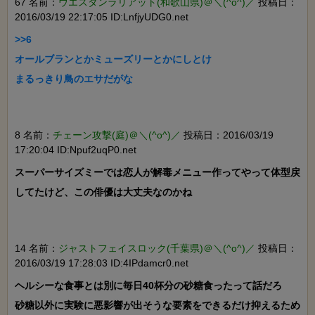
67 名前：
ウエスタンラリアット(和歌山県)＠＼(^o^)／
投稿日：
2016/03/19 22:17:05 ID:LnfjyUDG0.net
>>6

オールブランとかミューズリーとかにしとけ

まるっきり鳥のエサだがな

8 名前：
チェーン攻撃(庭)＠＼(^o^)／
投稿日：2016/03/19
17:20:04 ID:Npuf2uqP0.net
スーパーサイズミーでは恋人が解毒メニュー作ってやって体型戻
してたけど、この俳優は大丈夫なのかね

14 名前：
ジャストフェイスロック(千葉県)＠＼(^o^)／
投稿日：
2016/03/19 17:28:03 ID:4IPdamcr0.net
ヘルシーな食事とは別に毎日40杯分の砂糖食ったって話だろ

砂糖以外に実験に悪影響が出そうな要素をできるだけ抑えるため