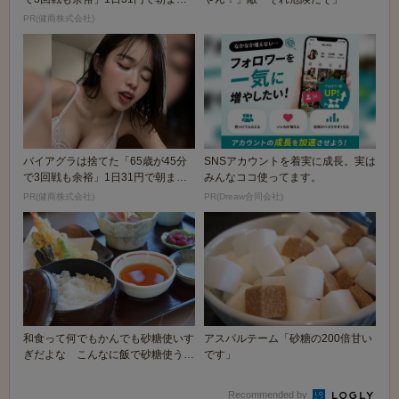
絶好調！
PR(健商株式会社)
バイアグラは捨てた「65歳が45分
SNSアカウントを着実に成長。実は
で3回戦も余裕」1日31円で朝まで
みんなココ使ってます。
絶好調！
PR(健商株式会社)
PR(Dreaw合同会社)
和食って何でもかんでも砂糖使いす
アスパルテーム「砂糖の200倍甘い
ぎだよな こんなに飯で砂糖使うの
です」
って日本くらいだ...
Recommended by