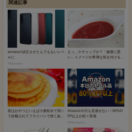
関連記事
arrowsの頑丈さがとんでもないレベ
えっ…ケチャップが？「健康に悪
ルに
い」イメージが希薄な気を付けるべ
き食品5つ
PR(arrows)
昔はおやつといえば小麦粉水で溶い
Amazon今日も見逃せない！80%O
て砂糖入れてフライパンで焼く奴だ
FF以上が続々登場
ったんだぞ(´・...
PR(Amazon)