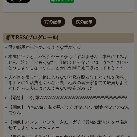
前の記事
次の記事
相互RSS(ブログロール)
母の部屋から誰かいるような音がする
本屋に行くと、バックヤードから「すみません、本当にすみま
せん（泣）「でもあなた、初めてじゃないしね、うちだけじゃ
どうしようもないから」と会話が聞こえてきた→すると・・・
夫が首を吊った。気に入らないと私を殴るウトとそれを傍観す
るトメに生活費をくれない夫…地獄の義実家をでて離婚しよう
としたら…夫にはとんでもない秘密があった
【緊急】 つけ麺WWWWWWWWWWWWWWWWWWWWWW
【画像】 うちの猫、私が見ててあげないとご飯食べないのなん
でなん
【画像】ハンターハンターさん、ガチで最強の新能力を登場さ
せてしまうｗｗｗｗｗｗｗ