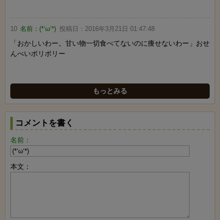
10
名前：
(*‘ω‘*)
投稿日：
2016年3月21日 01:47:48
「おかしいわー。甘い物一切食べてないのに痩せないわー」おせ
んべいボリボリー
もっとみる
コメントを書く
名前：
本文：