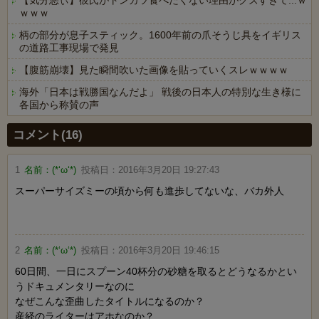
【気分悪ぃ】彼氏がトンカツ食べたくない理由がクズすぎて...ｗ
ｗｗｗ
柄の部分が息子スティック。1600年前の爪そうじ具をイギリス
の道路工事現場で発見
【腹筋崩壊】見た瞬間吹いた画像を貼っていくスレｗｗｗｗ
海外「日本は戦勝国なんだよ」 戦後の日本人の特別な生き様に
各国から称賛の声
Powered by livedoor 相互RSS
コメント(16)
1
名前：
(*‘ω‘*)
投稿日：
2016年3月20日 19:27:43
スーパーサイズミーの頃から何も進歩してないな、バカ外人
2
名前：
(*‘ω‘*)
投稿日：
2016年3月20日 19:46:15
60日間、一日にスプーン40杯分の砂糖を取るとどうなるかとい
うドキュメンタリーなのに
なぜこんな歪曲したタイトルになるのか？
産経のライターはアホなのか？