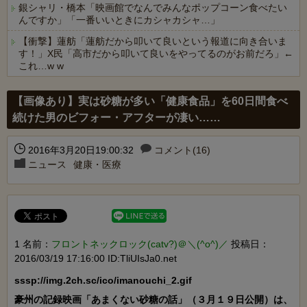
銀シャリ・橋本「映画館でなんでみんなポップコーン食べたい
んですか」「一番いいときにカシャカシャ…」
【衝撃】蓮舫「蓮舫だから叩いて良いという報道に向き合いま
す！」X民「高市だから叩いて良いをやってるのがお前だろ」←
これ…w w
Powered by livedoor 相互RSS
【画像あり】実は砂糖が多い「健康食品」を60日間食べ
続けた男のビフォー・アフターが凄い……
2016年3月20日19:00:32
コメント(16)
ニュース
健康・医療
1 名前：
フロントネックロック(catv?)＠＼(^o^)／
投稿日：
2016/03/19 17:16:00 ID:TliUIsJa0.net
sssp://img.2ch.sc/ico/imanouchi_2.gif

豪州の記録映画「あまくない砂糖の話」（３月１９日公開）は、