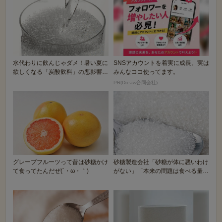
水代わりに飲んじゃダメ！暑い夏に
SNSアカウントを着実に成長。実は
欲しくなる「炭酸飲料」の悪影響4
みんなココ使ってます。
つ
PR(Dreaw合同会社)
グレープフルーツって昔は砂糖かけ
砂糖製造会社「砂糖が体に悪いわけ
て食ってたんだぜ(´・ω・｀)
がない」「本来の問題は食べる量に
ある」