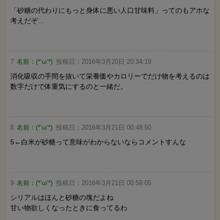
「砂糖の代わりにもっと身体に悪い人口甘味料」ってのもアホな
考えだぞ…
7
名前：
(*‘ω‘*)
投稿日：
2016年3月20日 20:34:19
消化吸収の手間を抜いて栄養価やカロリーでだけ物を考えるのは
数字だけで体重気にするのと一緒だ。
8
名前：
(*‘ω‘*)
投稿日：
2016年3月21日 00:48:50
5←白米が砂糖って意味がわからないならコメントすんな
9
名前：
(*‘ω‘*)
投稿日：
2016年3月21日 00:59:05
シリアルはほんと砂糖の塊だよね
甘い物欲しくなったときに食ってるわ