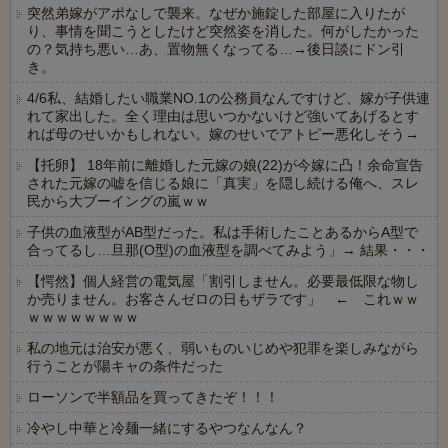
突然弟嫁がアポなしで襲来。なぜか施錠した部屋に入りたが
り、事情を聞こうとしたけど突然姿を消した。何がしたかった
の？気持ち悪い…あ、置物無くなってる…→後日談にドン引
き。
4/6私、結婚したい職業NO.1の公務員なんですけど、嫁が子供連
れて家出した。全く理由は思いつかないけど強いてあげるとす
れば母のせいかもしれない。嫁のせいでアトピー悪化しそう→
【托卵】 18年前に離婚した元嫁の娘(22)が今嫁に凸！余命宣告
された元嫁の嘘を信じる娘に「真実」を隠し続ける俺へ、スレ
民から大ブーイングの嵐ｗｗ
子供の血液型がAB型だった。私は手術したことあるからA型で
合ってるし…旦那(O型)の血液型を調べてみよう」→ 結果・・・
【愕然】個人経営の電気屋「割引しません。必要最低限な物し
か売りません。お客さんゼロの日もザラです」 ← これｗｗ
ｗｗｗｗｗｗｗｗ
私の地元は治安が悪く、弱いものいじめや犯罪を楽しみながら
行うことが陽キャの条件だった
ローソンで半額品を買ってきたぞ！！！
冷やし中華と冷麺一緒にするやつなんなん？