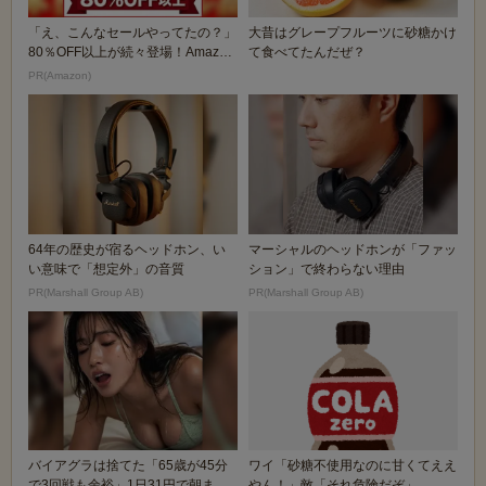
「え、こんなセールやってたの？」
大昔はグレープフルーツに砂糖かけ
80％OFF以上が続々登場！Amazon
て食べてたんだぜ？
の本気が...
PR(Amazon)
64年の歴史が宿るヘッドホン、い
マーシャルのヘッドホンが「ファッ
い意味で「想定外」の音質
ション」で終わらない理由
PR(Marshall Group AB)
PR(Marshall Group AB)
バイアグラは捨てた「65歳が45分
ワイ「砂糖不使用なのに甘くてええ
で3回戦も余裕」1日31円で朝まで
やん！」敵「それ危険だぞ」