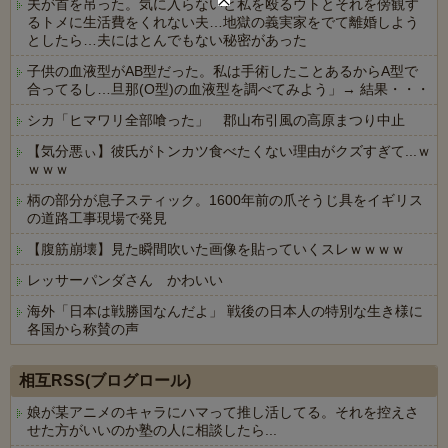
夫が首を吊った。気に入らないと私を殴るウトとそれを傍観す
るトメに生活費をくれない夫…地獄の義実家をでて離婚しよう
としたら…夫にはとんでもない秘密があった
子供の血液型がAB型だった。私は手術したことあるからA型で
合ってるし…旦那(O型)の血液型を調べてみよう」→ 結果・・・
シカ「ヒマワリ全部喰った」 郡山布引風の高原まつり中止
【気分悪ぃ】彼氏がトンカツ食べたくない理由がクズすぎて...ｗ
ｗｗｗ
柄の部分が息子スティック。1600年前の爪そうじ具をイギリス
の道路工事現場で発見
【腹筋崩壊】見た瞬間吹いた画像を貼っていくスレｗｗｗｗ
レッサーパンダさん かわいい
海外「日本は戦勝国なんだよ」 戦後の日本人の特別な生き様に
各国から称賛の声
Powered by livedoor 相互RSS
相互RSS(ブログロール)
娘が某アニメのキャラにハマって推し活してる。それを控えさ
せた方がいいのか塾の人に相談したら...