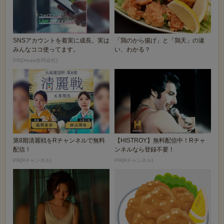
SNSアカウントを着実に成長。実は
「鶏のから揚げ」と「鶏天」の違
みんなココ使ってます。
い、わかる？
PR(Dreaw合同会社)
第8期清麗戦をRチャンネルで無料
【HISTROY】無料配信中！Rチャ
配信！
ンネルなら登録不要！
PR(Rチャンネル)
PR(Rチャンネル)