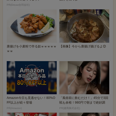
PR(Dreaw合同会社)
唐揚げを小麦粉で作る奴ｗｗｗｗｗ
【画像】今から唐揚げ揚げるよ😊
ｗｗ
Amazon今日も見逃せない！80%O
「風俗前に飲むだけ！」45分で3回
FF以上が続々登場
戦も余裕！980円で朝まで絶好調
PR(Amazon)
PR(健商株式会社)