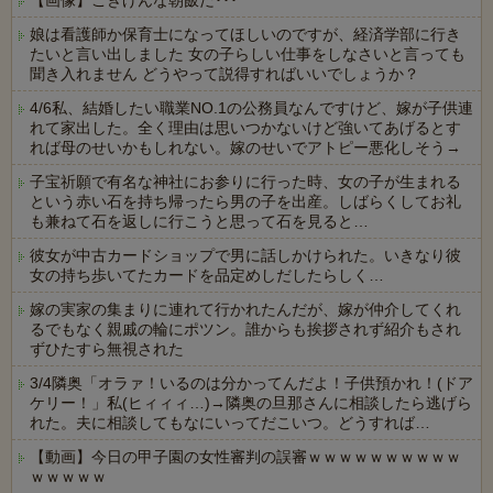
【画像】ごきげんな朝飯だ･･･
娘は看護師か保育士になってほしいのですが、経済学部に行き
たいと言い出しました 女の子らしい仕事をしなさいと言っても
聞き入れません どうやって説得すればいいでしょうか？
4/6私、結婚したい職業NO.1の公務員なんですけど、嫁が子供連
れて家出した。全く理由は思いつかないけど強いてあげるとす
れば母のせいかもしれない。嫁のせいでアトピー悪化しそう→
子宝祈願で有名な神社にお参りに行った時、女の子が生まれる
という赤い石を持ち帰ったら男の子を出産。しばらくしてお礼
も兼ねて石を返しに行こうと思って石を見ると…
彼女が中古カードショップで男に話しかけられた。いきなり彼
女の持ち歩いてたカードを品定めしだしたらしく…
嫁の実家の集まりに連れて行かれたんだが、嫁が仲介してくれ
るでもなく親戚の輪にポツン。誰からも挨拶されず紹介もされ
ずひたすら無視された
3/4隣奥「オラァ！いるのは分かってんだよ！子供預かれ！(ドア
ケリー！」私(ヒィィィ…)→隣奥の旦那さんに相談したら逃げら
れた。夫に相談してもなにいってだこいつ。どうすれば…
【動画】今日の甲子園の女性審判の誤審ｗｗｗｗｗｗｗｗｗｗ
ｗｗｗｗｗ