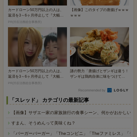
カードローン50万円以上の人は、
【画像】このタイプの唐揚げｗｗｗ
返済を3～6ヶ月停止して『大幅に
ｗｗｗ
減額してから返済...
PR(渋谷法務総合事務所)
カードローン50万円以上の人は、
謎の勢力「唐揚げとザンギは違う！
返済を3～6ヶ月停止して『大幅に
ザンギは鶏肉自体に味をつけて
減額してから返済...
る！！」
PR(渋谷法務総合事務所)
Recommended by
「スレッド」 カテゴリの最新記事
【画像】サザエ一家の家族旅行の食事シーン、何かがおかしいｗ
すまん、そうめんって美味くね？
「バーガーバーガー」「Theコンビニ」「Theファミレス」「テ