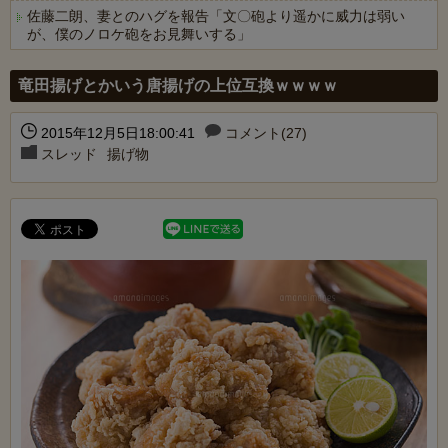
佐藤二朗、妻とのハグを報告「文〇砲より遥かに威力は弱い
が、僕のノロケ砲をお見舞いする」
Powered by livedoor 相互RSS
竜田揚げとかいう唐揚げの上位互換ｗｗｗｗ
2015年12月5日18:00:41
コメント(27)
スレッド
揚げ物