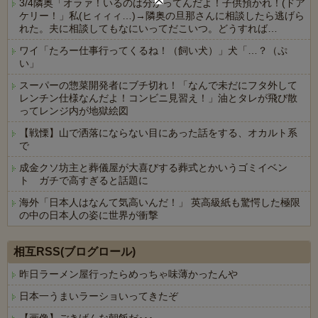
3/4隣奥「オラァ！いるのは分かってんだよ！子供預かれ！(ドア
ケリー！」私(ヒィィィ…)→隣奥の旦那さんに相談したら逃げら
れた。夫に相談してもなにいってだこいつ。どうすれば…
ワイ「たろー仕事行ってくるね！（飼い犬）」犬「…？（ぷ
い」
スーパーの惣菜開発者にブチ切れ！「なんで未だにフタ外して
レンチン仕様なんだよ！コンビニ見習え！」油とタレが飛び散
ってレンジ内が地獄絵図
【戦慄】山で洒落にならない目にあった話をする、オカルト系
で
成金クソ坊主と葬儀屋が大喜びする葬式とかいうゴミイベン
ト ガチで高すぎると話題に
海外「日本人はなんて気高いんだ！」 英高級紙も驚愕した極限
の中の日本人の姿に世界が衝撃
Powered by livedoor 相互RSS
相互RSS(ブログロール)
昨日ラーメン屋行ったらめっちゃ味薄かったんや
日本一うまいラーショいってきたぞ