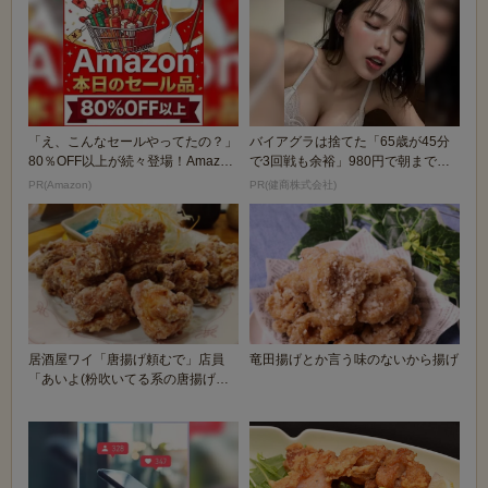
「え、こんなセールやってたの？」
バイアグラは捨てた「65歳が45分
80％OFF以上が続々登場！Amazon
で3回戦も余裕」980円で朝まで絶
の本気が...
好調！
PR(Amazon)
PR(健商株式会社)
居酒屋ワイ「唐揚げ頼むで」店員
竜田揚げとか言う味のないから揚げ
「あいよ(粉吹いてる系の唐揚げス
ッ」