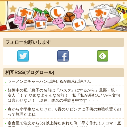
フォローお願いします
相互RSS(ブログロール)
ラーメンにチャーハンは許せるが白米は許さん
妊娠中の私「息子の名前は『パスタ』にするから」旦那・親・
友人「！？ やめなよそんな名前！」私「私が産むんだから文句
は言わせない！」現在、改名の手続き中です・・・
春から小学生なんだけど、6畳のリビングに子供の勉強机置くの
って無理だよね
定食屋で注文から5分以上待たされた俺「早く作れよノロマ！底