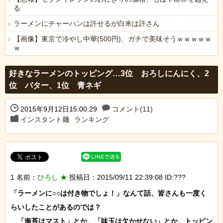
る
ラーメンにチャーハンは許せるが白米は許さん
【画像】東京で冷やし中華(500円)、ガチで美味そうｗｗｗｗｗ
ｗ
Powered by livedoor 相互RSS
好きなラーメンのトッピング…3位 おろしにんにく、2
位 バター、1位 青ネギ
2015年9月12日15:00:29
コメント(11)
インスタント麺
ランキング
1 名前：
ひろし ★
投稿日：2015/09/11 22:39:08 ID:???
「ラーメンに○○は付き物でしょ！」なんて話、皆さんも一度く
らいしたことがあるのでは？

　「海苔はマスト」とか、「味玉は欠かせない」とか、トッピン