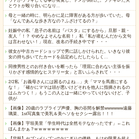
ウトがウワキしてる事が発覚し、トメが倒れた。ブチギレた夫
とウトが殴り合いになり...
母と一緒の時に、明らかに足に障害がある方が歩いていた。母
「なんであんな歩き方なの？ふざけてるの？」
妊娠中の私「息子の名前は『パスタ』にするから」旦那・親・
友人「！？ やめなよそんな名前！」私「私が産むんだから文句
は言わせない！」現在、改名の手続き中です・・・
彼女が中古カードショップで男に話しかけられた。いきなり彼
女の持ち歩いてたカードを品定めしだしたらしく…
同僚男性とのお付き合いを断ったら「理屈に合わない主張を振
りかざす感情的なヒステリー女」と言いふらされて・・・
2/2私「お義母さんには困るのよね…」夫「ママを馬鹿にする
な！」「確かにママは頭が悪いけどそれを他人に指摘されるの
はムカつく！」もうこの人とは一緒にやっていけないけど、子
供が
【画像】20歳のラブライブ声優、胸の谷間を解禁wwwwww遠藤
璃菜、1st写真集で美乳＆美ヘソをセクシー露出！！！
【画像】宇垣美里「学生時代は全然モテなかったです」←これ
ほんまかぁ？w w w w w w w w
【悲報】セブンイレブンのおにぎりの価格、もはや限界を超え