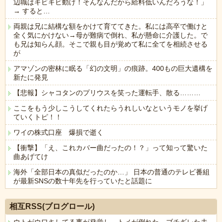
辺職はキビキビ動け！そんなんだから給料低いんだろうな！」
→ すると…
両親は兄に結構な額をかけて育ててきた。私には高卒で働けと
全く気にかけない→母が難病で倒れ、私が懸命に介護した。で
も兄は知らん顔。そこで親も目が覚めて私に全てを相続させる
が
アマゾンの密林に眠る「幻の文明」の痕跡。400もの巨大遺構を
新たに発見
【悲報】シャコタンのプリウスを笑った運転手、散る………
ここをもう少しこうしてくれたらうれしいなというモノを挙げ
ていくトピ！！
ワイの株式口座 爆損で逝く
【衝撃】「え、これカバー曲だったの！？」って知って驚いた
曲あげてけ
海外「全部日本の真似だったのか…」 日本の普通のテレビ番組
が最新SNSの数十年先を行っていたと話題に
Powered by livedoor 相互RSS
相互RSS(ブログロール)