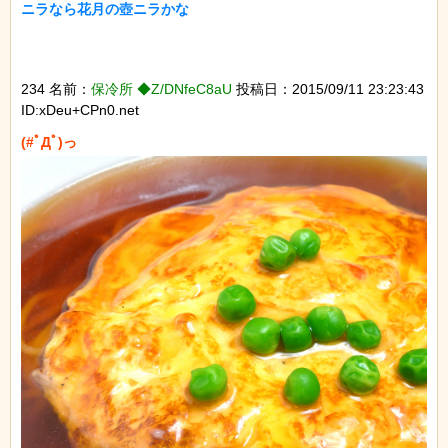
ニラなら花月の壺ニラかな

234 名前：
保冷所 ◆Z/DNfeC8aU
投稿日：2015/09/11 23:23:43
ID:xDeu+CPn0.net
(#ﾟДﾟ)っ