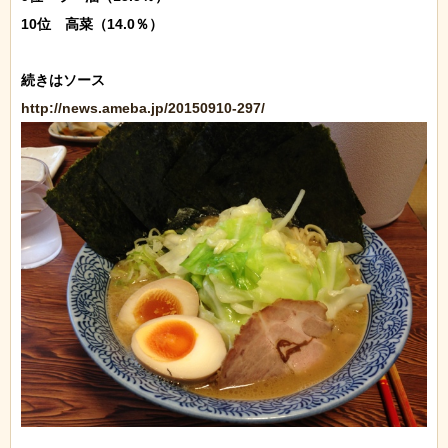
10位　高菜（14.0％）

http://news.ameba.jp/20150910-297/