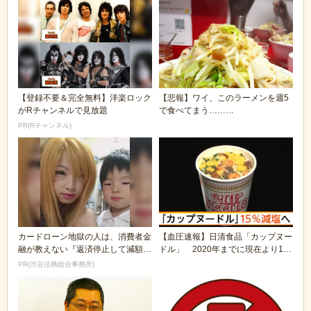
【登録不要＆完全無料】洋楽ロック
【悲報】ワイ、このラーメンを週5
がRチャンネルで見放題
で食べてまう………
PR(Rチャンネル)
カードローン地獄の人は、消費者金
【血圧速報】日清食品「カップヌー
融が教えない『返済停止して減額・
ドル」 2020年までに現在より1
免除する方法』で...
5%減塩へ
PR(渋谷法務総合事務所)