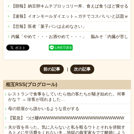
【朗報】納豆卵キムチブロッコリー丼、食えば食うほど痩せる
【速報】イオンモールダイエット←ガチでコスパいいと話題ｗｗ
【悲報】医者「菓子パンは止めなさい」
内臓「やめて・・・お酒やめて・・・」 脳みそ「内臓が苦しが
前の記事
次の記事
相互RSS(ブログロール)
レストランで食事をしていたら他の客たちが騒ぎ始めた。何事
かな？ → 珍客が現れました…
母の部屋から誰かいるような音がする
【緊急】 つけ麺WWWWWWWWWWWWWWWWWWWWWW
夫が首を吊った。気に入らないと私を殴るウトとそれを傍観す
るトメに生活費をくれない夫…地獄の義実家をでて離婚しよう