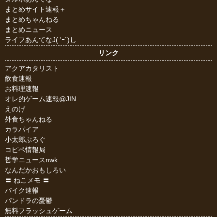
まとめサイト速報＋
まとめちゃんねる
まとめニュース
ライフあんてなJ( 'ｰ`)し
リンク
アクアカタリスト
飲食速報
お料理速報
オレ的ゲーム速報@JIN
えのげ
外食ちゃんねる
カラパイア
小太郎ぶろぐ
コピペ情報局
哲学ニュースnwk
なんだかおもしろい
〓 ねこメモ 〓
バイク速報
パンドラの憂鬱
無料フラッシュゲーム