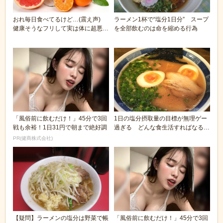
おれ毎日食べてるけど…(震え声)
ラーメン1杯で“塩分1日分” スープ
健康そうなフリして実は体に超悪い
を全部飲むのは命を縮める行為
食べ物5つ
「風俗前に飲むだけ！」45分で3回
1日の塩分摂取量の目標が無理ゲー
戦も余裕！1日31円で朝まで絶好調
過ぎる どんな食生活すればなるん
だよ
PR(健商株式会社)
【疑問】ラーメンの塩分は野菜で帳
「風俗前に飲むだけ！」45分で3回