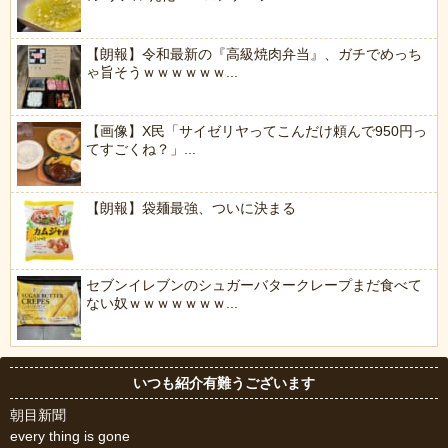
【朗報】令和最新の『高級焼肉弁当』、ガチでめっち
ゃ旨そうｗｗｗｗｗｗ...
【画像】X民「サイゼリヤってこんだけ頼んで950円っ
てすごくね？」...
【朗報】袋麺最強、ついに決まる
セブンイレブンのシュガーバタークレープまだ食べて
ない奴ｗｗｗｗｗｗｗ...
いつも紹介有難うございます
朝目新聞
every thing is gone