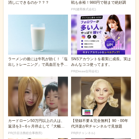
消しにできるのか？？？
戦も余裕！980円で朝まで絶好調
PR(健商株式会社)
ラーメンの後には牛乳が効く！「塩
SNSアカウントを着実に成長。実は
出しトレーニング」で高血圧を予防
みんなココ使ってます。
しよう！
PR(Dreaw合同会社)
カードローン50万円以上の人は、
【登録不要＆完全無料】90・00年
返済を3～6ヶ月停止して『大幅に
代洋楽がRチャンネルで見放題
減額してから返済...
PR(渋谷法務総合事務所)
PR(Rチャンネル)