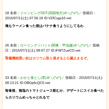
18 名前：
ジャンピングDDT(四国地方)＠＼(^o^)／
投稿日：
2015/07/11(土) 07:56:18 ID:VZfCxgs10.net
俺もラーメン食った後はバナナ食うようにしてるわ

26 名前：
ローリングソバット(関東・甲信越)＠＼(^o^)／
投稿
日：2015/07/11(土) 08:07:27 ID:iFW7ZueCO.net
腎臓機能悪い奴はカリウム取り過ぎると心臓止まるぞ。
33 名前：
かかと落とし(茸)＠＼(^o^)／
投稿日：2015/07/11(土)
08:13:21 ID:OBGp6cQC0.net
毎食後、無塩のトマトジュース飲むか、デザートにスイカ食べた
らカリウムめっちゃとれるで
