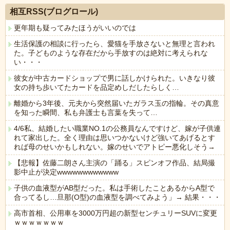
相互RSS(ブログロール)
更年期も疑ってみたほうがいいのでは
生活保護の相談に行ったら、愛猫を手放さないと無理と言われ
た。子どものような存在だから手放すのは絶対に考えられな
い・・・
彼女が中古カードショップで男に話しかけられた。いきなり彼
女の持ち歩いてたカードを品定めしだしたらしく…
離婚から3年後、元夫から突然届いたガラス玉の指輪。その真意
を知った瞬間、私も弁護士も言葉を失って…
4/6私、結婚したい職業NO.1の公務員なんですけど、嫁が子供連
れて家出した。全く理由は思いつかないけど強いてあげるとす
れば母のせいかもしれない。嫁のせいでアトピー悪化しそう→
【悲報】佐藤二朗さん主演の「踊る」スピンオフ作品、結局撮
影中止が決定wwwwwwwwwwww
子供の血液型がAB型だった。私は手術したことあるからA型で
合ってるし…旦那(O型)の血液型を調べてみよう」→ 結果・・・
高市首相、公用車を3000万円超の新型センチュリーSUVに変更
ｗｗｗｗｗｗｗ