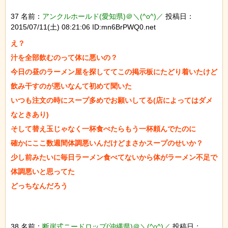
37 名前：
アンクルホールド(愛知県)＠＼(^o^)／
投稿日：
2015/07/11(土) 08:21:06 ID:mn6BrPWQ0.net
え？

汁を全部飲むのって体に悪いの？

今日の昼のラーメン屋を探しててこの掲示板にたどり着いたけど

飲み干すのが悪いなんて初めて聞いた

いつも注文の時にスープ多めでお願いしてる(店によってはダメ
なときあり)

そして替え玉じゃなく一杯食べたらもう一杯頼んでたのに

確かにここ数週間体調悪いんだけどまさかスープのせいか？

少し前みたいに毎日ラーメン食べてないから体がラーメン不足で

体調悪いと思ってた

どっちなんだろう
38 名前：
断崖式ニードロップ(沖縄県)＠＼(^o^)／
投稿日：