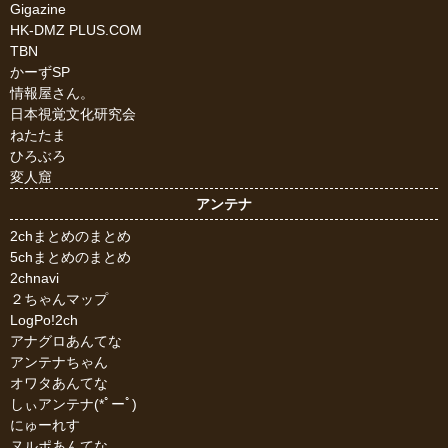
Gigazine
HK-DMZ PLUS.COM
TBN
かーずSP
情報屋さん。
日本視覚文化研究会
ねたたま
ひろぶろ
変人窟
アンテナ
2chまとめのまとめ
5chまとめのまとめ
2chnavi
２ちゃんマップ
LogPo!2ch
アナグロあんてな
アンテナちゃん
オワタあんてな
しぃアンテナ(*ﾟーﾟ)
にゅーれす
ヌルポあんてな