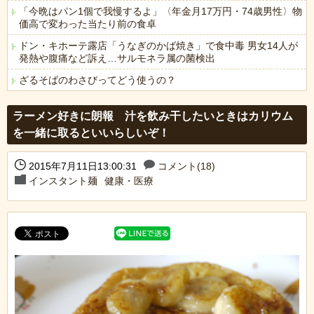
「今晩はパン1個で我慢するよ」〈年金月17万円・74歳男性〉物
価高で変わった当たり前の食卓
ドン・キホーテ露店「うなぎのかば焼き」で食中毒 男女14人が
発熱や腹痛など訴え…サルモネラ属の菌検出
ざるそばのわさびってどう使うの？
Powered by livedoor 相互RSS
ラーメン好きに朗報 汁を飲み干したいときはカリウム
を一緒に取るといいらしいぞ！
2015年7月11日13:00:31
コメント(18)
インスタント麺
健康・医療