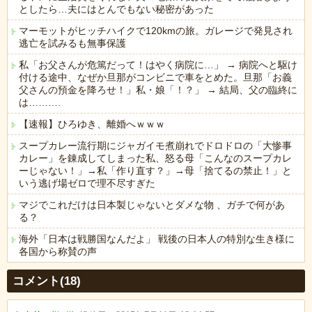
としたら…夫にはとんでもない秘密があった
マーモットがヒッチハイクで120kmの旅。ガレージで発見され
逃亡を試みるも無事保護
私「お父さんが危篤だって！はやく病院に…」 → 病院へと駆け
付ける途中、なぜか旦那がコンビニで車をとめた。旦那「お義
父さんの預金を降ろせ！」私・娘「！？」 → 結局、父の臨終に
は……….
【速報】ひろゆき、離婚へｗｗｗ
スープカレー流行期にジャガイモ煮崩れでドロドロの「大惨事
カレー」を錬成してしまった私、怒る母「こんなのスープカレ
ーじゃない！」→私「作り直す？」→母「捨てるの禁止！」と
いう逃げ場ゼロで理不尽すぎた
マジでこれだけは日本製じゃないとダメな物 、ガチで何があ
る？
海外「日本は戦勝国なんだよ」 戦後の日本人の特別な生き様に
各国から称賛の声
Powered by livedoor 相互RSS
コメント(18)