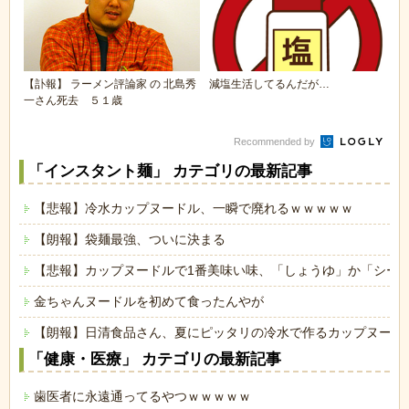
【訃報】 ラーメン評論家 の 北島秀
減塩生活してるんだが…
一さん死去 ５１歳
Recommended by
「インスタント麺」 カテゴリの最新記事
【悲報】冷水カップヌードル、一瞬で廃れるｗｗｗｗｗ
【朗報】袋麺最強、ついに決まる
【悲報】カップヌードルで1番美味い味、「しょうゆ」か「シー
金ちゃんヌードルを初めて食ったんやが
【朗報】日清食品さん、夏にピッタリの冷水で作るカップヌード
「健康・医療」 カテゴリの最新記事
歯医者に永遠通ってるやつｗｗｗｗｗ