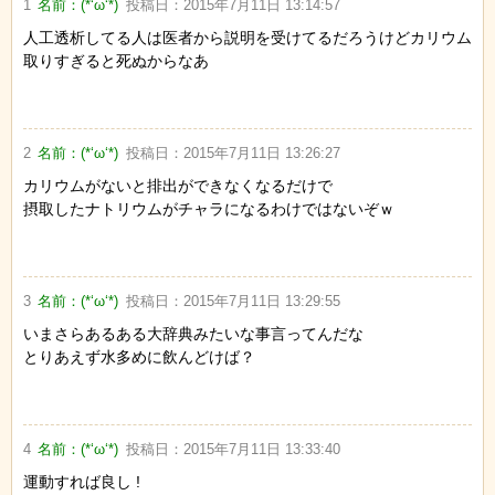
1
名前：
(*‘ω‘*)
投稿日：
2015年7月11日 13:14:57
人工透析してる人は医者から説明を受けてるだろうけどカリウム
取りすぎると死ぬからなあ
2
名前：
(*‘ω‘*)
投稿日：
2015年7月11日 13:26:27
カリウムがないと排出ができなくなるだけで
摂取したナトリウムがチャラになるわけではないぞｗ
3
名前：
(*‘ω‘*)
投稿日：
2015年7月11日 13:29:55
いまさらあるある大辞典みたいな事言ってんだな
とりあえず水多めに飲んどけば？
4
名前：
(*‘ω‘*)
投稿日：
2015年7月11日 13:33:40
運動すれば良し !