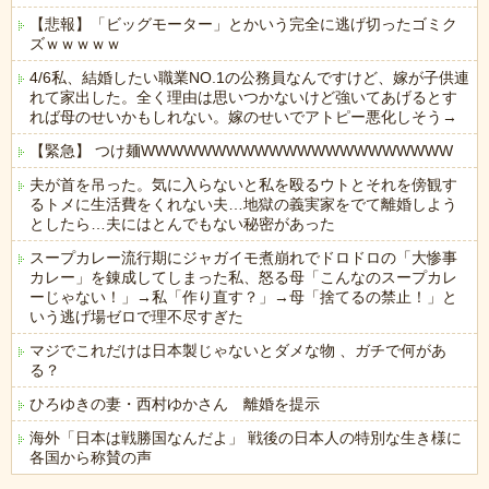
【悲報】「ビッグモーター」とかいう完全に逃げ切ったゴミク
ズｗｗｗｗｗ
4/6私、結婚したい職業NO.1の公務員なんですけど、嫁が子供連
れて家出した。全く理由は思いつかないけど強いてあげるとす
れば母のせいかもしれない。嫁のせいでアトピー悪化しそう→
【緊急】 つけ麺WWWWWWWWWWWWWWWWWWWWWW
夫が首を吊った。気に入らないと私を殴るウトとそれを傍観す
るトメに生活費をくれない夫…地獄の義実家をでて離婚しよう
としたら…夫にはとんでもない秘密があった
スープカレー流行期にジャガイモ煮崩れでドロドロの「大惨事
カレー」を錬成してしまった私、怒る母「こんなのスープカレ
ーじゃない！」→私「作り直す？」→母「捨てるの禁止！」と
いう逃げ場ゼロで理不尽すぎた
マジでこれだけは日本製じゃないとダメな物 、ガチで何があ
る？
ひろゆきの妻・西村ゆかさん 離婚を提示
海外「日本は戦勝国なんだよ」 戦後の日本人の特別な生き様に
各国から称賛の声
Powered by livedoor 相互RSS