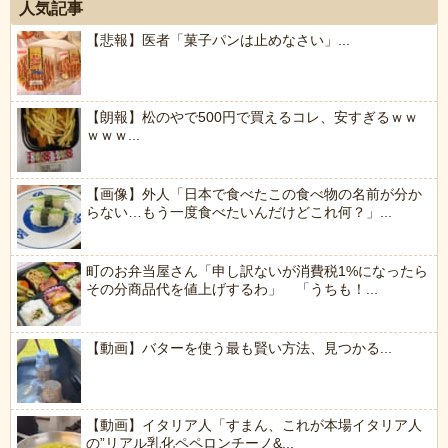
人気記事
【悲報】医者「菓子パンは止めなさい」...
【朗報】松のやで500円で買えるコレ、安すぎるｗｗ
ｗｗｗ...
【画像】外人「日本で食べたこの食べ物の名前が分か
らない…もう一度食べたいんだけどこれ何？」...
町のお弁当屋さん「申し訳ないが消費税1%になったら
その分商品代を値上げするわ」 「うちも！...
【動画】バターを使う最も賢い方法、見つかる...
【動画】イタリア人「すまん、これが本場イタリア人
の”リアル乳化ペペロンチーノ&...