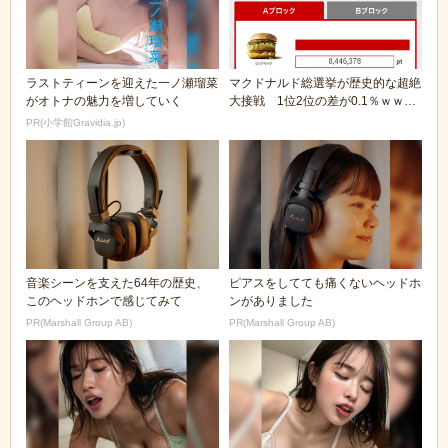
ラストティーンを迎えた一ノ瀬瑠菜
マクドナルド総選挙が歴史的な超絶
がオトナの魅力を増していく
大接戦 1位2位の差が0.1％ｗｗｗ
ｗｗ
PR(小学館Gravidia.jp)
音楽シーンを支えた64年の歴史、
ピアスをしてても痛くないヘッドホ
このヘッドホンで感じてみて
ンがありました
PR(Marshall Group AB)
PR(Marshall Group AB)