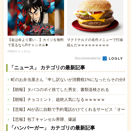
【金は命より重い…】カイジを無料
マクドナルドの名作メニューで打線
で見るならRチャンネル▶︎
組んだｗｗｗｗｗｗｗｗｗ
PR(Rチャンネル)
Recommended by
「ニュース」 カテゴリの最新記事
町のお弁当屋さん「申し訳ないが消費税1%になったらその分商
【朗報】タバコのポイ捨てした男女、書類送検される
【朗報】チョコミント、超絶人気になるｗｗｗｗｗ
【悲報】AIが店に自動で予約電話かけてくれるサービス「オート
【悲報】包丁キャンセル界隈、爆誕
「ハンバーガー」 カテゴリの最新記事