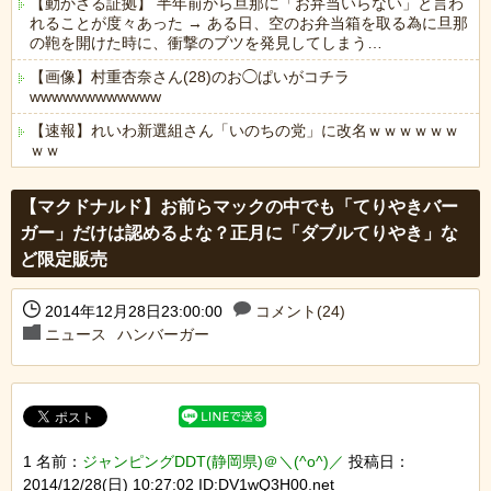
【動かざる証拠】 半年前から旦那に「お弁当いらない」と言わ
れることが度々あった → ある日、空のお弁当箱を取る為に旦那
の鞄を開けた時に、衝撃のブツを発見してしまう…
【画像】村重杏奈さん(28)のお◯ぱいがコチラ
wwwwwwwwwwww
【速報】れいわ新選組さん「いのちの党」に改名ｗｗｗｗｗｗ
ｗｗ
Powered by livedoor 相互RSS
【マクドナルド】お前らマックの中でも「てりやきバー
ガー」だけは認めるよな？正月に「ダブルてりやき」な
ど限定販売
2014年12月28日23:00:00
コメント(24)
ニュース
ハンバーガー
1 名前：
ジャンピングDDT(静岡県)＠＼(^o^)／
投稿日：
2014/12/28(日) 10:27:02 ID:DV1wQ3H00.net