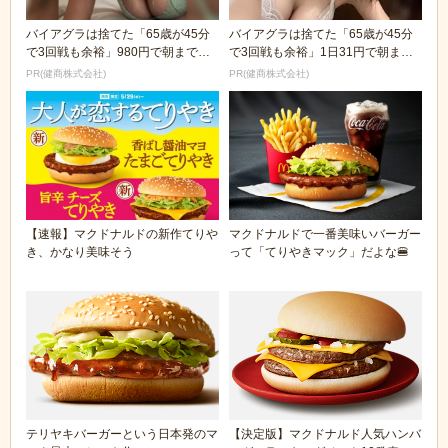
バイアグラは捨てた「65歳が45分
バイアグラは捨てた「65歳が45分
で3回戦も余裕」980円で朝まで絶
で3回戦も余裕」1日31円で朝まで
好調！
絶好調！
PR(健商株式会社)
PR(健商株式会社)
【速報】マクドナルドの新作てりや
マクドナルドで一番美味いバーガー
き、かなり美味そう
って「てりやきマック」だよな🍔
テリヤキバーガーという日本発のマ
【決定版】マクドナルド人気ハンバ