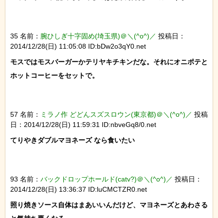
35 名前：
腕ひしぎ十字固め(埼玉県)＠＼(^o^)／
投稿日：
2014/12/28(日) 11:05:08 ID:bDw2o3qY0.net
モスではモスバーガーかテリヤキチキンだな。それにオニポテと
ホットコーヒーをセットで。

57 名前：
ミラノ作 どどんスズスロウン(東京都)＠＼(^o^)／
投稿
日：2014/12/28(日) 11:59:31 ID:nbveGq8/0.net
てりやきダブルマヨネーズ なら食いたい

93 名前：
バックドロップホールド(catv?)＠＼(^o^)／
投稿日：
2014/12/28(日) 13:36:37 ID:luCMCTZR0.net
照り焼きソース自体はまあいいんだけど、マヨネーズとあわさる