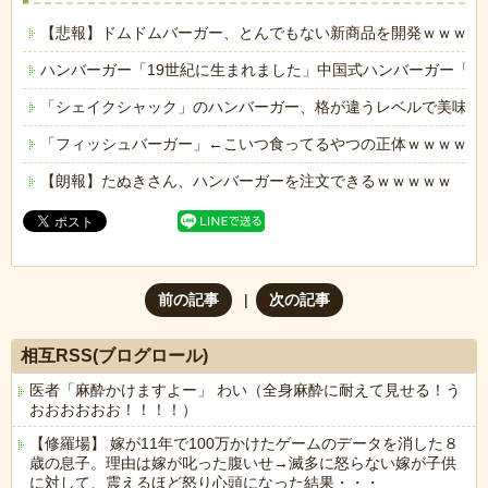
【悲報】ドムドムバーガー、とんでもない新商品を開発ｗｗｗｗ
ハンバーガー「19世紀に生まれました」中国式ハンバーガー「8
「シェイクシャック」のハンバーガー、格が違うレベルで美味い
「フィッシュバーガー」←こいつ食ってるやつの正体ｗｗｗｗｗ
【朗報】たぬきさん、ハンバーガーを注文できるｗｗｗｗｗ
前の記事
次の記事
相互RSS(ブログロール)
医者「麻酔かけますよー」 わい（全身麻酔に耐えて見せる！う
おおおおおお！！！！）
【修羅場】 嫁が11年で100万かけたゲームのデータを消した８
歳の息子。理由は嫁が叱った腹いせ→滅多に怒らない嫁が子供
に対して、震えるほど怒り心頭になった結果・・・