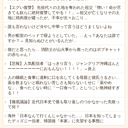
【エグい復讐】 先祖代々の土地を奪われた祖父「憎い！命が尽
きても奴らに絶対復讐してやる！！」→祖父が亡くなりその土
地に焼肉屋が建ったが、不幸が次々おこり…
誰も言わないけど冷やし中華って言うほどうまくないよね
男が船室のベッドで寝ようとしていた。…えっ？あなたは誰で
すか？→ 見知らぬひとがいるんだが…
猫だと思ったら… 消防士が山火事から救ったのはボブキャット
の赤ちゃん！
【悲報】人気配信者「はっきり言う、ジャングリア沖縄ほんと
ーーーーーーーーにおもんない！！！！」→炎上
人の睡眠と食事に過剰に口を出してくる母親と彼氏うるさい…
薬を飲まないと眠れない苦しさも知らないくせに「薬やめ
な」、食べたくない時に「一口食べて」としつこい無神経すぎ
る！！
【徹底議論】近代日本史で最も取り返しのつかなかった失敗っ
て何？
海外「日本なんて行くんじゃなかった…」 日本を知ってしまっ
たディズニー信者、帰国後『本家』に失望する事態に
Powered by livedoor 相互RSS