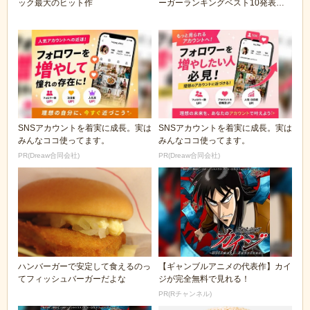
ック最大のヒット作
ーガーランキングベスト10発表
なんと1位は意外...
SNSアカウントを着実に成長。実は
SNSアカウントを着実に成長。実は
みんなココ使ってます。
みんなココ使ってます。
PR(Dreaw合同会社)
PR(Dreaw合同会社)
ハンバーガーで安定して食えるのっ
【ギャンブルアニメの代表作】カイ
てフィッシュバーガーだよな
ジが完全無料で見れる！
PR(Rチャンネル)