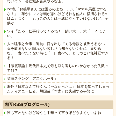
わいそう…会社滅茶苦茶やろなぁ」
2/2私「お義母さんには困るのよね…」夫「ママを馬鹿にする
な！」「確かにママは頭が悪いけどそれを他人に指摘されるの
はムカつく！」もうこの人とは一緒にやっていけないけど、子
供が
ワイ「たろー仕事行ってくるね！（飼い犬）」犬「…？（ぷ
い」
人の睡眠と食事に過剰に口を出してくる母親と彼氏うるさい…
薬を飲まないと眠れない苦しさも知らないくせに「薬やめ
な」、食べたくない時に「一口食べて」としつこい無神経すぎ
る！！
【徹底議論】近代日本史で最も取り返しのつかなかった失敗っ
て何？
英語スラング「アスクホール」
海外「日本なんて行くんじゃなかった…」 日本を知ってしまっ
たディズニー信者、帰国後『本家』に失望する事態に
Powered by livedoor 相互RSS
相互RSS(ブログロール)
誰も言わないけど冷やし中華って言うほどうまくないよね