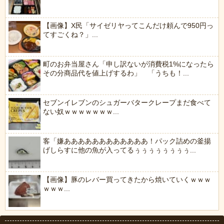
【画像】X民「サイゼリヤってこんだけ頼んで950円っ
てすごくね？」...
町のお弁当屋さん「申し訳ないが消費税1%になったら
その分商品代を値上げするわ」 「うちも！...
セブンイレブンのシュガーバタークレープまだ食べて
ない奴ｗｗｗｗｗｗｗ...
客「嫌ああああああああああああ！パック詰めの釜揚
げしらすに他の魚が入ってるぅぅぅぅぅぅぅぅ...
【画像】豚のレバー買ってきたから焼いていくｗｗｗ
ｗｗｗ...