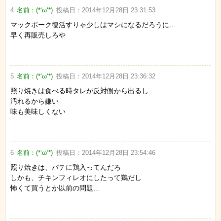
4
名前：
(*‘ω‘*)
投稿日：
2014年12月28日 23:31:53
マックポーク復活すりゃ少しはマシになるだろうに…
早く再販売しろや
5
名前：
(*‘ω‘*)
投稿日：
2014年12月28日 23:36:32
照り焼きは食べる時タレが反対側から出るし
汚れるから嫌い
味も美味しくない
6
名前：
(*‘ω‘*)
投稿日：
2014年12月28日 23:54:46
照り焼きは、パテに鶏入ってんだろ
しかも、チキンフィレオにしたって鶏だし
怖くて買うとか以前の問題…