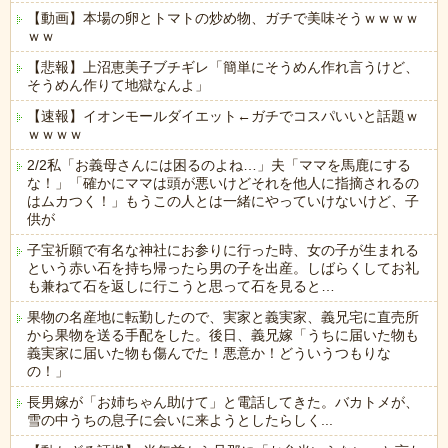
【動画】本場の卵とトマトの炒め物、ガチで美味そうｗｗｗｗ
ｗｗ
【悲報】上沼恵美子ブチギレ「簡単にそうめん作れ言うけど、
そうめん作りて地獄なんよ」
【速報】イオンモールダイエット←ガチでコスパいいと話題ｗ
ｗｗｗｗ
2/2私「お義母さんには困るのよね…」夫「ママを馬鹿にする
な！」「確かにママは頭が悪いけどそれを他人に指摘されるの
はムカつく！」もうこの人とは一緒にやっていけないけど、子
供が
子宝祈願で有名な神社にお参りに行った時、女の子が生まれる
という赤い石を持ち帰ったら男の子を出産。しばらくしてお礼
も兼ねて石を返しに行こうと思って石を見ると…
果物の名産地に転勤したので、実家と義実家、義兄宅に直売所
から果物を送る手配をした。後日、義兄嫁「うちに届いた物も
義実家に届いた物も傷んでた！悪意か！どういうつもりな
の！」
長男嫁が「お姉ちゃん助けて」と電話してきた。バカトメが、
雪の中うちの息子に会いに来ようとしたらしく...