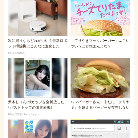
次に買うならどれがいい？最新ロボ
「てりやきマックバーガー」←こい
ット掃除機はこんなに進化した
ついうほど頼まんよな？
PR(Dreame)
天木じゅんのIカップを全解放した
ハンバーガーさん、未だに「テリヤ
｢バストトップの限界表現｣
キ」を越えるバーガーが存在しない
PR(小学館Gravidia.jp)