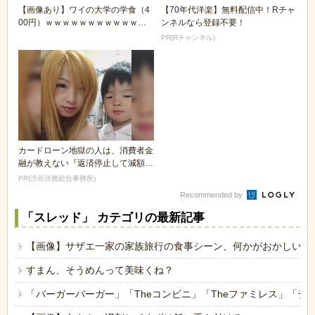
【画像あり】ワイの大学の学食（4
【70年代洋楽】無料配信中！Rチャ
00円）ｗｗｗｗｗｗｗｗｗｗｗｗ
ンネルなら登録不要！
ｗｗｗｗ
PR(Rチャンネル)
カードローン地獄の人は、消費者金
融が教えない『返済停止して減額・
免除する方法』で...
PR(渋谷法務総合事務所)
Recommended by
「スレッド」 カテゴリの最新記事
【画像】サザエ一家の家族旅行の食事シーン、何かがおかしいｗ
すまん、そうめんって美味くね？
「バーガーバーガー」「Theコンビニ」「Theファミレス」「テ