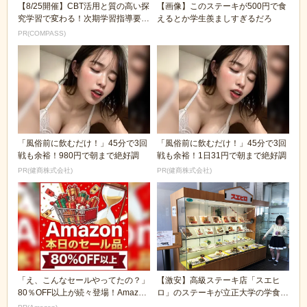
【8/25開催】CBT活用と質の高い探
【画像】このステーキが500円で食
究学習で変わる！次期学習指導要領
えるとか学生羨ましすぎるだろ
を見据えた...
PR(COMPASS)
「風俗前に飲むだけ！」45分で3回
「風俗前に飲むだけ！」45分で3回
戦も余裕！980円で朝まで絶好調
戦も余裕！1日31円で朝まで絶好調
PR(健商株式会社)
PR(健商株式会社)
「え、こんなセールやってたの？」
【激安】高級ステーキ店「スエヒ
80％OFF以上が続々登場！Amazon
ロ」のステーキが立正大学の学食で
の本気が...
600円で食べられ...