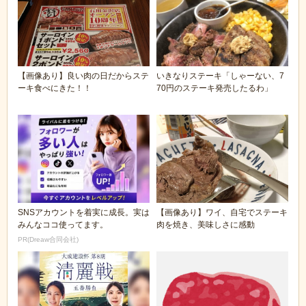
【画像あり】良い肉の日だからステ
いきなりステーキ「しゃーない、7
ーキ食べにきた！！
70円のステーキ発売したるわ」
SNSアカウントを着実に成長。実は
【画像あり】ワイ、自宅でステーキ
みんなココ使ってます。
肉を焼き、美味しさに感動
PR(Dreaw合同会社)