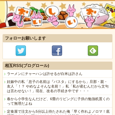
フォローお願いします
相互RSS(ブログロール)
ラーメンにチャーハンは許せるが白米は許さん
妊娠中の私「息子の名前は『パスタ』にするから」旦那・親・
友人「！？ やめなよそんな名前！」私「私が産むんだから文句
は言わせない！」現在、改名の手続き中です・・・
春から小学生なんだけど、6畳のリビングに子供の勉強机置くの
って無理だよね
定食屋で注文から5分以上待たされた俺「早く作れよノロマ！底