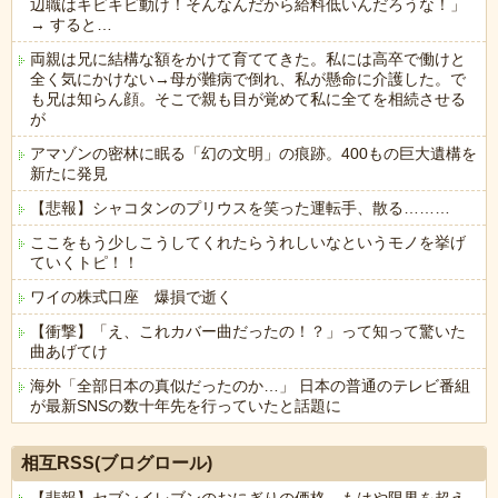
辺職はキビキビ動け！そんなんだから給料低いんだろうな！」
→ すると…
両親は兄に結構な額をかけて育ててきた。私には高卒で働けと
全く気にかけない→母が難病で倒れ、私が懸命に介護した。で
も兄は知らん顔。そこで親も目が覚めて私に全てを相続させる
が
アマゾンの密林に眠る「幻の文明」の痕跡。400もの巨大遺構を
新たに発見
【悲報】シャコタンのプリウスを笑った運転手、散る………
ここをもう少しこうしてくれたらうれしいなというモノを挙げ
ていくトピ！！
ワイの株式口座 爆損で逝く
【衝撃】「え、これカバー曲だったの！？」って知って驚いた
曲あげてけ
海外「全部日本の真似だったのか…」 日本の普通のテレビ番組
が最新SNSの数十年先を行っていたと話題に
Powered by livedoor 相互RSS
相互RSS(ブログロール)