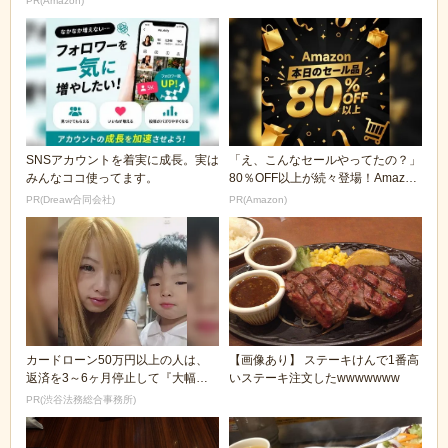
PR(Amazon)
SNSアカウントを着実に成長。実は
「え、こんなセールやってたの？」
みんなココ使ってます。
80％OFF以上が続々登場！Amazon
の本気が...
PR(Dreaw合同会社)
PR(Amazon)
カードローン50万円以上の人は、
【画像あり】 ステーキけんで1番高
返済を3～6ヶ月停止して『大幅に
いステーキ注文したwwwwwww
減額してから返済...
PR(渋谷法務総合事務所)