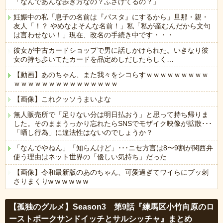
「なんであんな歩き方なの？ふざけてるの？」
妊娠中の私「息子の名前は『パスタ』にするから」旦那・親・
友人「！？ やめなよそんな名前！」私「私が産むんだから文句
は言わせない！」現在、改名の手続き中です・・・
彼女が中古カードショップで男に話しかけられた。いきなり彼
女の持ち歩いてたカードを品定めしだしたらしく…
【動画】あのちゃん、また我々をシコらすｗｗｗｗｗｗｗｗｗ
ｗｗｗｗｗｗｗｗｗｗｗｗｗｗｗ
【画像】これクッソうまいよな
無人販売所で「足りない分は明日払おう」と思って持ち帰りま
した。そのままうっかり忘れたらSNSでモザイク映像が拡散･･･
「晒し行為」に違法性はないのでしょうか？
「なんでやねん」「知らんけど」･･･ニセ方言は8〜9割が関西弁
使う理由はネット世界の「優しい気持ち」だった
【画像】令和最新版のあのちゃん、可愛過ぎてワイらにブッ刺
さりまくりw w w w w w
Powered by livedoor 相互RSS
【孤独のグルメ】Season3 第9話『練馬区小竹向原のロ
ーストポークサンドイッチとサルシッチャ』まとめ