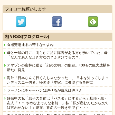
フォローお願いします
相互RSS(ブログロール)
食器売場通るの苦手なのよね
母と一緒の時に、明らかに足に障害がある方が歩いていた。母
「なんであんな歩き方なの？ふざけてるの？」
アマゾンの密林に眠る「幻の文明」の痕跡。400もの巨大遺構を
新たに発見
海外「日本なんて行くんじゃなかった…」 日本を知ってしまっ
たディズニー信者、帰国後『本家』に失望する事態に
ラーメンにチャーハンは許せるが白米は許さん
妊娠中の私「息子の名前は『パスタ』にするから」旦那・親・
友人「！？ やめなよそんな名前！」私「私が産むんだから文句
は言わせない！」現在、改名の手続き中です・・・