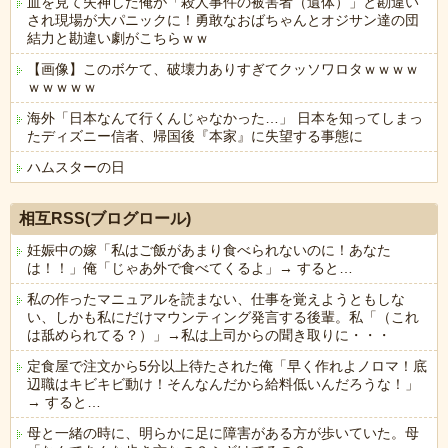
血を見て失神した俺が「殺人事件の被害者（遺体）」と勘違い
され現場が大パニックに！勇敢なおばちゃんとオジサン達の団
結力と勘違い劇がこちらｗｗ
【画像】このボケて、破壊力ありすぎてクッソワロタｗｗｗｗ
ｗｗｗｗｗ
海外「日本なんて行くんじゃなかった…」 日本を知ってしまっ
たディズニー信者、帰国後『本家』に失望する事態に
ハムスターの日
Powered by livedoor 相互RSS
相互RSS(ブログロール)
妊娠中の嫁「私はご飯があまり食べられないのに！あなた
は！！」俺「じゃあ外で食べてくるよ」→ すると…
私の作ったマニュアルを読まない、仕事を覚えようともしな
い、しかも私にだけマウンティング発言する後輩。私「（これ
は舐められてる？）」→私は上司からの聞き取りに・・・
定食屋で注文から5分以上待たされた俺「早く作れよノロマ！底
辺職はキビキビ動け！そんなんだから給料低いんだろうな！」
→ すると…
母と一緒の時に、明らかに足に障害がある方が歩いていた。母