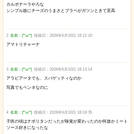
カルボナーラやろな
シンプル故にチーズのうまさとブラペがガツンときて至高
2
名前：
(*‘ω‘*)
投稿日：
2026年6月10日 18:12:10
アマトリチャーナ
3
名前：
(*‘ω‘*)
投稿日：
2026年6月10日 18:13:14
アラビアータでも、スパゲッティなのか
写真でもペンネなのに
4
名前：
(*‘ω‘*)
投稿日：
2026年6月10日 18:19:35
子供の頃はナポリタンだったが味覚が変わったのか何故かミート
ソース好きになったな