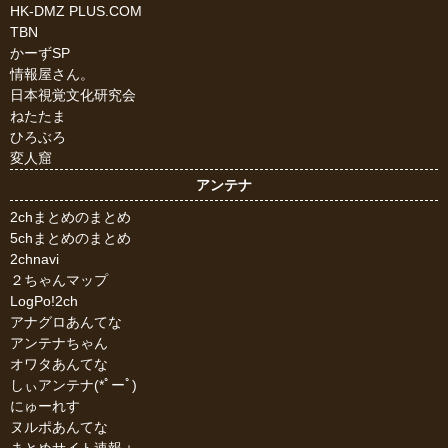
HK-DMZ PLUS.COM
TBN
かーずSP
情報屋さん。
日本視覚文化研究会
ねたたま
ひろぶろ
変人窟
アンテナ
2chまとめのまとめ
5chまとめのまとめ
2chnavi
２ちゃんマップ
LogPo!2ch
アナグロあんてな
アンテナちゃん
オワタあんてな
しぃアンテナ(*ﾟーﾟ)
にゅーれす
ヌルポあんてな
まとめサイト速報＋