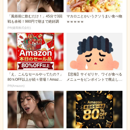
「風俗前に飲むだけ！」45分で3回
マカロニとかいうクソうまい食べ物
戦も余裕！980円で朝まで絶好調
ｗｗｗｗｗ
PR(健商株式会社)
「え、こんなセールやってたの？」
【悲報】サイゼリヤ、ワイが食べる
80％OFF以上が続々登場！Amazon
メニューをピンポイントで廃止して
の本気が...
くる
PR(Amazon)