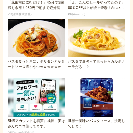
「風俗前に飲むだけ！」45分で3回
「え、こんなセールやってたの？」
戦も余裕！980円で朝まで絶好調
80％OFF以上が続々登場！Amazon
の本気が...
PR(健商株式会社)
PR(Amazon)
パスタ食うときにナポリタンとかミ
パスタで最強って言ったらカルボナ
ートソース選ぶやつｗｗｗｗｗｗ
ーラだろ！？
SNSアカウントを着実に成長。実は
世界一美味いパスタソース、決定し
みんなココ使ってます。
てしまう
PR(Dreaw合同会社)