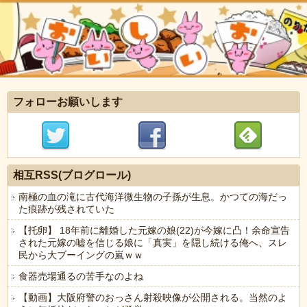
フォローお願いします
相互RSS(ブログロール)
南極の血の滝に古代海洋微生物の子孫が生息。かつての海だっ
た痕跡が残されていた
【托卵】 18年前に離婚した元嫁の娘(22)が今嫁に凸！余命宣告
された元嫁の嘘を信じる娘に「真実」を隠し続ける俺へ、スレ
民から大ブーイングの嵐ｗｗ
食器売場通るの苦手なのよね
【動画】大阪府警のおっさん射殺映像が公開される。当然のよ