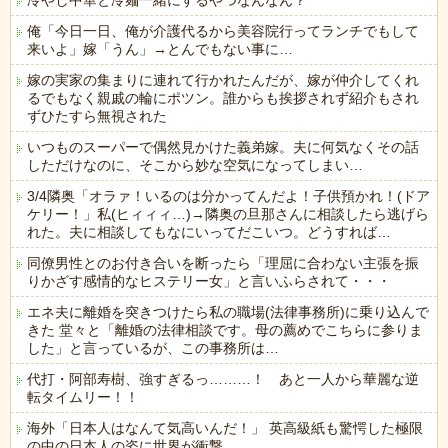
冷やし中華と冷麺一緒にするやつなんなん？
俺「今日一日、俺が介護代るから美容院行ってランチでもして
来いよ」嫁「うん」→とんでもない事に…
嫁の実家の集まりに連れて行かれたんだが、嫁が仲介してくれ
るでもなく親戚の輪にポツン。誰からも挨拶されず紹介もされ
ずひたすら無視された
いつものスーパーで偶然見かけた義弟嫁。夫に何気なくその話
しただけなのに、そこから妙な空気になってしまい…
3/4隣奥「オラァ！いるのは分かってんだよ！子供預かれ！(ドア
ケリー！」私(ヒィィィ…)→隣奥の旦那さんに相談したら逃げら
れた。夫に相談してもなにいってだこいつ。どうすれば…
同僚男性とのお付き合いを断ったら「理屈に合わない主張を振
りかざす感情的なヒステリー女」と言いふらされて・・・
エネ夫に離婚を突きつけたら私の職場(法律事務所)に乗り込んで
きた 堂々と「離婚の法律相談です。母の薦めでこちらに参りま
した」と言っているが、この事務所は…
代打・阿部寿樹、強すぎるっ………！ あと一人から華麗な逆
転タイムリー！！
海外「日本人はなんて気高いんだ！」 英高級紙も驚愕した極限
の中の日本人の姿に世界が衝撃