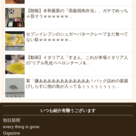
【朗報】令和最新の『高級焼肉弁当』、ガチでめっち
ゃ旨そうｗｗｗｗｗｗ...
セブンイレブンのシュガーバタークレープまだ食べて
ない奴ｗｗｗｗｗｗｗ...
【動画】イタリア人「すまん、これが本場イタリア人
の”リアル乳化ペペロンチーノ&...
客「嫌ああああああああああああ！パック詰めの釜揚
げしらすに他の魚が入ってるぅぅぅぅぅぅぅぅ...
いつも紹介有難うございます
朝目新聞
every thing is gone
Gigazine