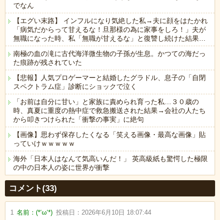
でなん
【エグい末路】 インフルになり気絶した私→夫に顔をはたかれ
「病気だからって甘えるな！旦那様の為に家事をしろ！」夫が
無職になった時、私「無職が甘えるな」と復讐し続けた結果…
南極の血の滝に古代海洋微生物の子孫が生息。かつての海だっ
た痕跡が残されていた
【悲報】人気プロゲーマーと結婚したグラドル、息子の「自閉
スペクトラム症」診断にショックで泣く
「お前は自分に甘い」と家族に責められ育った私…３０歳の
時、真夏に重度の熱中症で救急搬送された結果→会社の人たち
から叩きつけられた「衝撃の事実」に絶句
【画像】思わず保存したくなる「笑える画像・最高な画像」貼
っていけｗｗｗｗｗ
海外「日本人はなんて気高いんだ！」 英高級紙も驚愕した極限
の中の日本人の姿に世界が衝撃
Powered by livedoor 相互RSS
コメント(33)
1
名前：
(*‘ω‘*)
投稿日：
2026年6月10日 18:07:44