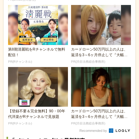
第8期清麗戦をRチャンネルで無料
カードローン50万円以上の人は、
配信！
返済を3～6ヶ月停止して『大幅に
減額してから返済...
PR(Rチャンネル)
PR(渋谷法務総合事務所)
【登録不要＆完全無料】90・00年
カードローン50万円以上の人は、
代洋楽がRチャンネルで見放題
返済を3～6ヶ月停止して『大幅に
減額してから返済...
PR(Rチャンネル)
PR(渋谷法務総合事務所)
Recommended by