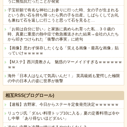
うに無抵抗だったことが発覚
子宝祈願で有名な神社にお参りに行った時、女の子が生まれる
という赤い石を持ち帰ったら男の子を出産。しばらくしてお礼
も兼ねて石を返しに行こうと思って石を見ると…
「お前は自分に甘い」と家族に責められ育った私…３０歳の
時、真夏に重度の熱中症で救急搬送された結果→会社の人たち
から叩きつけられた「衝撃の事実」に絶句
【画像】思わず保存したくなる「笑える画像・最高な画像」貼
っていけｗｗｗｗｗ
【Mステ】西川貴教さん 魅惑のマーメイドすぎるｗｗｗｗｗｗ
ｗｗ
海外「日本人はなんて気高いんだ！」 英高級紙も驚愕した極限
の中の日本人の姿に世界が衝撃
Powered by livedoor 相互RSS
相互RSS(ブログロール)
【速報】吉野家、今日からステーキ定食発売決定ｗｗｗｗｗｗ
リュウジ氏「ダルい料理トップ10に入る」夏の定番料理は冷や
し中華 「あり得ないほどダルい」