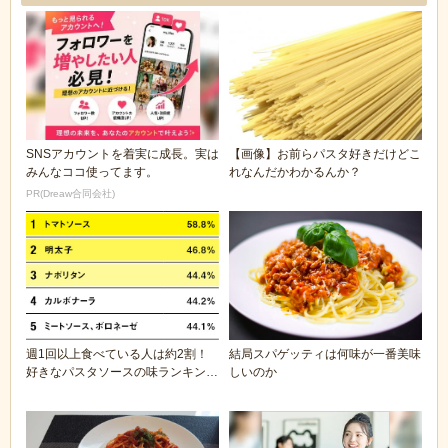
SNSアカウントを着実に成長。実は
【画像】お前らパスタ好きだけどこ
みんなココ使ってます。
れなんだかわかるんか？
PR(Dreaw合同会社)
週1回以上食べている人は約2割！
結局スパゲッティは何味が一番美味
好きなパスタソースの味ランキング
しいのか
TOP10