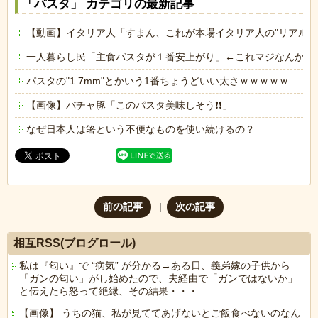
「パスタ」 カテゴリの最新記事
【動画】イタリア人「すまん、これが本場イタリア人の"リアル乳
一人暮らし民「主食パスタが１番安上がり」←これマジなんか？
パスタの"1.7mm"とかいう1番ちょうどいい太さｗｗｗｗｗ
【画像】バチャ豚「このパスタ美味しそう❗️❗️」
なぜ日本人は箸という不便なものを使い続けるの？
前の記事
次の記事
相互RSS(ブログロール)
私は『匂い』で “病気” が分かる→ある日、義弟嫁の子供から
「ガンの匂い」がし始めたので、夫経由で「ガンではないか」
と伝えたら怒って絶縁、その結果・・・
【画像】 うちの猫、私が見ててあげないとご飯食べないのなん