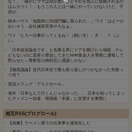
な！」「確かにママは頭が悪いけどそれを他人に指摘されるの
はムカつく！」もうこの人とは一緒にやっていけないけど、子
供が
積水ハウス「地面師に55億円騙し取られた…」ワイ「はえーか
わいそう…会社滅茶苦茶やろなぁ」
ワイ「たろー仕事行ってくるね！（飼い犬）」犬「…？（ぷ
い」
「日本放送協会です」と名乗る男にドアを開けたら地獄…テレ
ビもないのに居座り脅迫してきたNHK集金人を警察に通報して
黙らせた←警察官の神対応に感謝しかない
【徹底議論】近代日本史で最も取り返しのつかなかった失敗っ
て何？
英語スラング「アスクホール」
海外「日本なんて行くんじゃなかった…」 日本を知ってしまっ
たディズニー信者、帰国後『本家』に失望する事態に
Powered by livedoor 相互RSS
相互RSS(ブログロール)
【画像】ラーメン屋での出来事を漫画化した