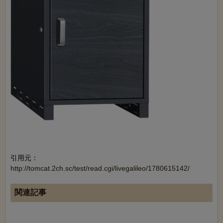
引用元：
http://tomcat.2ch.sc/test/read.cgi/livegalileo/1780615142/
関連記事