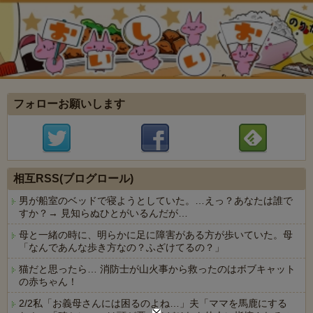
フォローお願いします
相互RSS(ブログロール)
男が船室のベッドで寝ようとしていた。…えっ？あなたは誰で
すか？→ 見知らぬひとがいるんだが…
母と一緒の時に、明らかに足に障害がある方が歩いていた。母
「なんであんな歩き方なの？ふざけてるの？」
猫だと思ったら… 消防士が山火事から救ったのはボブキャット
の赤ちゃん！
2/2私「お義母さんには困るのよね…」夫「ママを馬鹿にする