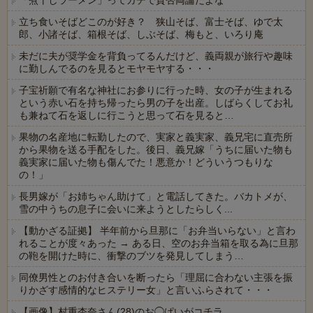
「煮干しラーメン」ってガチで賛否両論だよな
立ち食いそばどこのが好き？ 狭山そば、富士そば、ゆで太
郎、小諸そば、箱根そば、しぶそば、梅もと、いろり庵
未だに夫が奨学金を背負ってるんだけど、義両親が旅行や趣味
に勤しんでるのを見るとモヤモヤする・・・
子宝祈願で有名な神社にお参りに行った時、女の子が生まれる
という赤い石を持ち帰ったら男の子を出産。しばらくしてお礼
も兼ねて石を返しに行こうと思って石を見ると…
果物の名産地に転勤したので、実家と義実家、義兄宅に直売所
から果物を送る手配をした。後日、義兄嫁「うちに届いた物も
義実家に届いた物も傷んでた！悪意か！どういうつもりな
の！」
長男嫁が「お姉ちゃん助けて」と電話してきた。バカトメが、
雪の中うちの息子に会いに来ようとしたらしく...
【動かざる証拠】 半年前から旦那に「お弁当いらない」と言わ
れることが度々あった → ある日、空のお弁当箱を取る為に旦那
の鞄を開けた時に、衝撃のブツを発見してしまう…
同僚男性とのお付き合いを断ったら「理屈に合わない主張を振
りかざす感情的なヒステリー女」と言いふらされて・・・
【画像】村重杏奈さん(28)のお◯ぱいがコチラ