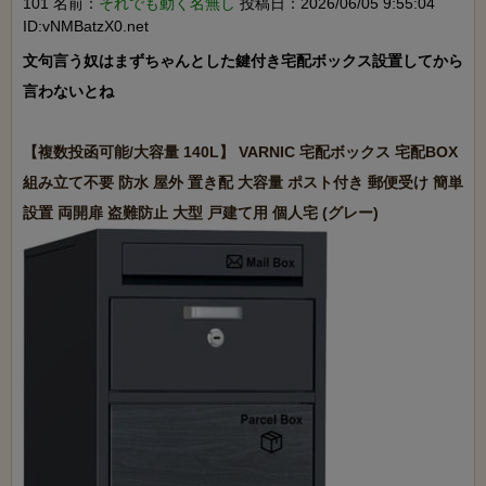
101 名前：
それでも動く名無し
投稿日：2026/06/05 9:55:04
ID:vNMBatzX0.net
文句言う奴はまずちゃんとした鍵付き宅配ボックス設置してから
言わないとね

【複数投函可能/大容量 140L】 VARNIC 宅配ボックス 宅配BOX 
組み立て不要 防水 屋外 置き配 大容量 ポスト付き 郵便受け 簡単