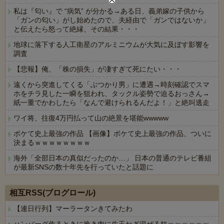
私は『匂い』で “病気” が分かる→ある日、義弟嫁の子供から
「ガンの匂い」がし始めたので、夫経由で「ガンではないか」
と伝えたら怒って絶縁、その結果・・・
地球に落下する人工衛星のアルミニウムが大気に及ぼす影響を
調査
【悲報】俺、「株の損失」が凄すぎて死にたい・・・
遠くから突進してくる「ぶつかり男」に遭遇→時刻確認でスマ
ホをチラ見した一瞬を狙われ、タックル姿勢で迫るおっさん→
紙一重でかわしたら「なんで避けられるんだよ！」と絶叫逃走
ワイ将、往復4万円払って山の絶景を堪能wwwww
ボケて史上最強の作品 【画像】ボケて史上最強の作品、ついに
決まるｗｗｗｗｗｗｗｗ
海外「全部日本の真似だったのか…」 日本の普通のテレビ番組
が最新SNSの数十年先を行っていたと話題に
Powered by livedoor 相互RSS
相互RSS(ブログロール)
【連日行列】マーラータンきてみたわ