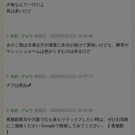
夕食なんて一汁だよ
具は多いけど
7
名前：
(*‘ω‘*)
投稿日：
2026年5月22日 14:00:46
きのこ類は冷凍る方が適度に水分が抜けて美味いけどな、舞茸や
マシッシュルームは色がくすむのは有るけど
8
名前：
(*‘ω‘*)
投稿日：
2026年5月22日 14:27:17
デブは死ね💕
9
名前：
(*‘ω‘*)
投稿日：
2026年5月22日 23:00:00
夜魅館東京や大阪で心も体もリラックスしたい時は、ぜひお気軽
にご連絡ください Googleで検索してみてください。【 夜魅館
】