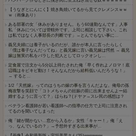
ハンバーグ作るときに挽き肉に生玉ねぎ混ぜる奴ｗｗｗｗｗｗ
【うなぎとにんにく】焼き鳥焼いてるから見てクレメンスｗｗ
ｗ（画像あり）
ある部署の女「休みがありません。もう60連勤なんです」人事
私「休みについては管轄外です。上司に相談して下さい。これ
は私ではなく人事部長の判断です」→とんでもない事に…
義兄夫婦には養子がいるのだが、誰かが本人に言ったらしく
「僕は養子なんだってね」と義兄嫁に言い義兄嫁は愕然 → 義兄
嫁は無実の私をバラした犯人としてロックオンし…
定食屋で注文から5分以上待たされた俺「早く作れよノロマ！底
辺職はキビキビ動け！そんなんだから給料低いんだろうな！」
→ すると…
1/2『天然嫁』ってのはうちの嫁の事を言うんだよな。俺母の孫
梅攻撃を笑顔で「コトメちゃんの妊娠の前に出来ませんよー結
婚するように言って？」ほらね？(ドヤァ→スレ民の感想は？
ベテラン看護師が若い看護師への指導の仕方で上司に注意され
てるのを聞いてしまった
俺「鍵が開かない…窓から入るか」女性「キャー！」俺「え
っ、なんでいるの？」→予想外すぎる出来事が…
【画像】令和最新版・宇垣美里さん(35)wwwwww