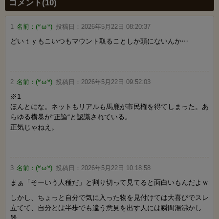
コメント(10)
1
名前：
(*‘ω‘*)
投稿日：
2026年5月22日 08:20:37
どいｔｙもこいつもマウント取ることしか頭にないんか⋯
2
名前：
(*‘ω‘*)
投稿日：
2026年5月22日 09:52:03
※1
ほんとにな。ネットもリアルも馬鹿が市民権を得てしまった。あ
らゆる横暴が“正論“と認識されている。
正気じゃねえ。
3
名前：
(*‘ω‘*)
投稿日：
2026年5月22日 10:18:58
まぁ「そーいう人種だ」と割り切って見てると面白いもんだよｗ
しかし、ちょっと自分で気に入った物を見付けては大喜びでスレ
立てて、自分とは半歩でも違う意見を出す人には瞬間湯沸かし
器。