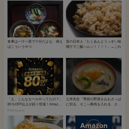
食事は一汁一菜で十分だよな、例え
昔の日本人「たくあんとうっすい味
ばこういうやつ
噌汁でご飯ハムッ！！！！」←これ
「え、こんなセールやってたの？」
土井先生「季節の野菜をおおざっぱ
80％OFF以上が続々登場！Amazon
に切る、そこへ豚肉を入れる、さら
の本気が...
に卵を落とす。味...
PR(Amazon)