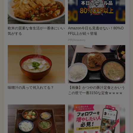
欧米の質素な食生活が一番体にいい
Amazon今日も見逃せない！80%O
気がする
FF以上が続々登場
PR(Amazon)
味噌汁の具って何入れてる？
【画像】かつやの豚汁定食とかいう
この世で一番3150な定食ｗｗｗｗ