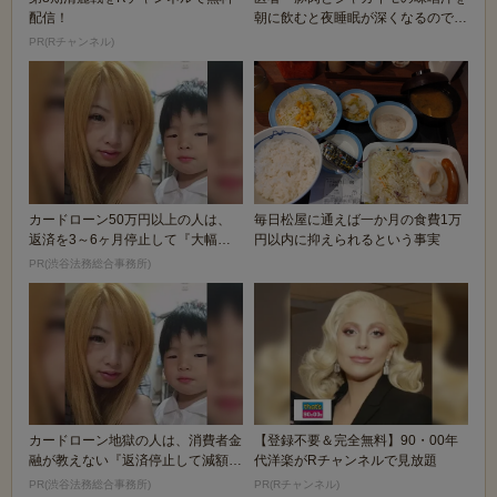
配信！
朝に飲むと夜睡眠が深くなるのでお
薦め。」
PR(Rチャンネル)
カードローン50万円以上の人は、
毎日松屋に通えば一か月の食費1万
返済を3～6ヶ月停止して『大幅に
円以内に抑えられるという事実
減額してから返済...
PR(渋谷法務総合事務所)
カードローン地獄の人は、消費者金
【登録不要＆完全無料】90・00年
融が教えない『返済停止して減額・
代洋楽がRチャンネルで見放題
免除する方法』で...
PR(渋谷法務総合事務所)
PR(Rチャンネル)