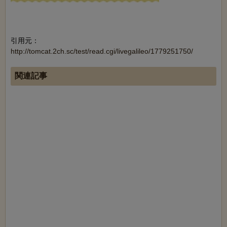
引用元：
http://tomcat.2ch.sc/test/read.cgi/livegalileo/1779251750/
関連記事