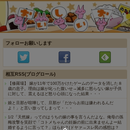
フォローお願いします
相互RSS(ブログロール)
【修羅場】 嫁が11年で100万かけたゲームのデータを消した８
歳の息子。理由は嫁が叱った腹いせ→滅多に怒らない嫁が子供
に対して、震えるほど怒り心頭になった結果・・・
娘と旦那が喧嘩して、旦那が「だからお前は嫌われるんだ
よ！」と言い放ってしまって・・・
1/2『天然嫁』ってのはうちの嫁の事を言うんだよな。俺母の孫
梅攻撃を笑顔で「コトメちゃんの妊娠の前に出来ませんよー結
婚するように言って？」ほらね？(ドヤァ→スレ民の感想は？