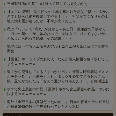
三田製麺所の1,5㌔つけ麺って残してもええのかな
【エグい復讐】 先祖代々の土地を奪われた祖父「憎い！命が尽
きても奴らに絶対復讐してやる！！」→祖父が亡くなりその土
地に焼肉屋が建ったが、不幸が次々おこり…
私は『匂い』で “病気” が分かる→ある日、義弟嫁の子供から
「ガンの匂い」がし始めたので、夫経由で「ガンではないか」
と伝えたら怒って絶縁、その結果・・・
地球に落下する人工衛星のアルミニウムが大気に及ぼす影響を
調査
【画像】ホロライブのあの人、なんか個人情報を色々映してし
まうｗｗｗｗｗｗ
遠くから突進してくる「ぶつかり男」に遭遇→時刻確認でスマ
ホをチラ見した一瞬を狙われ、タックル姿勢で迫るおっさん→
紙一重でかわしたら「なんで避けられるんだよ！」と絶叫逃走
ボケて史上最強の作品 【画像】ボケて史上最強の作品、ついに
決まるｗｗｗｗｗｗｗｗ
海外「全部日本の真似だったのか…」 日本の普通のテレビ番組
が最新SNSの数十年先を行っていたと話題に
Powered by livedoor 相互RSS