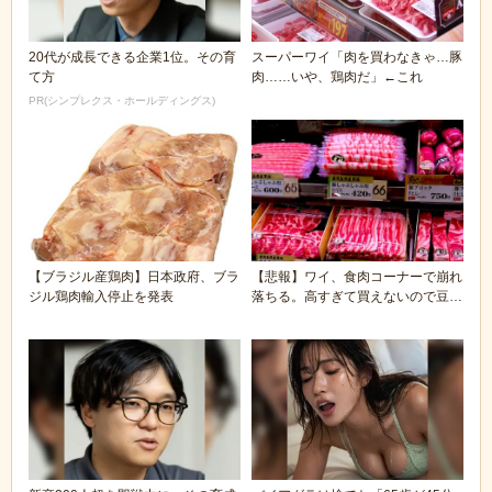
20代が成長できる企業1位。その育
スーパーワイ「肉を買わなきゃ…豚
て方
肉……いや、鶏肉だ」←これ
PR(シンプレクス・ホールディングス)
【ブラジル産鶏肉】日本政府、ブラ
【悲報】ワイ、食肉コーナーで崩れ
ジル鶏肉輸入停止を発表
落ちる。高すぎて買えないので豆腐
でも買うしかない...