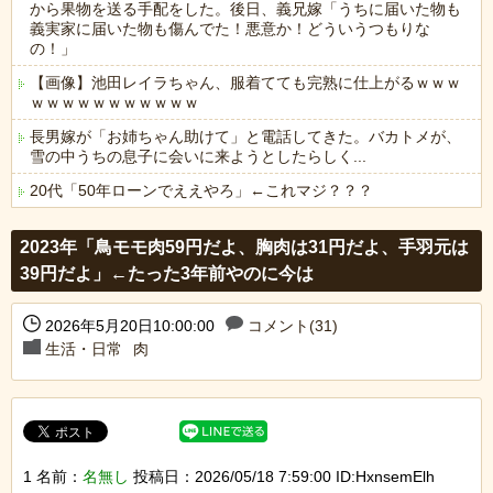
から果物を送る手配をした。後日、義兄嫁「うちに届いた物も
義実家に届いた物も傷んでた！悪意か！どういうつもりな
の！」
【画像】池田レイラちゃん、服着てても完熟に仕上がるｗｗｗ
ｗｗｗｗｗｗｗｗｗｗｗ
長男嫁が「お姉ちゃん助けて」と電話してきた。バカトメが、
雪の中うちの息子に会いに来ようとしたらしく...
20代「50年ローンでええやろ」←これマジ？？？
Powered by livedoor 相互RSS
2023年「鳥モモ肉59円だよ、胸肉は31円だよ、手羽元は
39円だよ」←たった3年前やのに今は
2026年5月20日10:00:00
コメント(31)
生活・日常
肉
1 名前：
名無し
投稿日：2026/05/18 7:59:00 ID:HxnsemElh