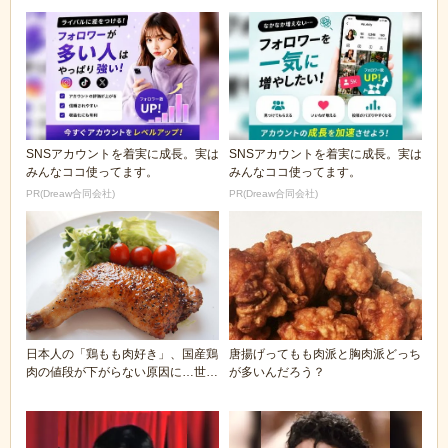
SNSアカウントを着実に成長。実は
SNSアカウントを着実に成長。実は
みんなココ使ってます。
みんなココ使ってます。
PR(Dreaw合同会社)
PR(Dreaw合同会社)
日本人の「鶏もも肉好き」、国産鶏
唐揚げってもも肉派と胸肉派どっち
肉の値段が下がらない原因に…世界
が多いんだろう？
的に見ればむね肉...