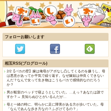
フォローお願いします
相互RSS(ブログロール)
2/2【バカの壁】嫁は俺母がアポなし凸してくるのを嫌うし、母
は悪意があってか平気で繰り返す。なぜ嫁姑は仲良くできない
んだ？なんで女って生き物はこうもバカで感情的なのだろう
か？
男が船室のベッドで寝ようとしていた。…えっ？あなたは誰で
すか？→ 見知らぬひとがいるんだが…
母と一緒の時に、明らかに足に障害がある方が歩いていた。母
「なんであんな歩き方なの？ふざけてるの？」