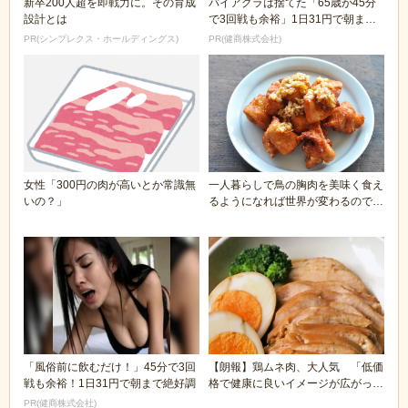
新卒200人超を即戦力に。その育成
バイアグラは捨てた「65歳が45分
設計とは
で3回戦も余裕」1日31円で朝まで
絶好調！
PR(シンプレクス・ホールディングス)
PR(健商株式会社)
女性「300円の肉が高いとか常識無
一人暮らしで鳥の胸肉を美味く食え
いの？」
るようになれば世界が変わるのでは
ないか?
「風俗前に飲むだけ！」45分で3回
【朗報】鶏ムネ肉、大人気 「低価
戦も余裕！1日31円で朝まで絶好調
格で健康に良いイメージが広がって
きた」
PR(健商株式会社)