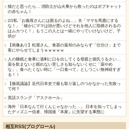
猫だと思ったら… 消防士が山火事から救ったのはボブキャット
の赤ちゃん！
2/2私「お義母さんには困るのよね…」夫「ママを馬鹿にする
な！」「確かにママは頭が悪いけどそれを他人に指摘されるの
はムカつく！」もうこの人とは一緒にやっていけないけど、子
供が
【画像あり】松屋さん、食器の返却のみならず「仕分け」まで
客にやらせてしまうｗｗｗｗｗ
人の睡眠と食事に過剰に口を出してくる母親と彼氏うるさい…
薬を飲まないと眠れない苦しさも知らないくせに「薬やめ
な」、食べたくない時に「一口食べて」としつこい無神経すぎ
る！！
【徹底議論】近代日本史で最も取り返しのつかなかった失敗っ
て何？
英語スラング「アスクホール」
海外「日本なんて行くんじゃなかった…」 日本を知ってしまっ
たディズニー信者、帰国後『本家』に失望する事態に
Powered by livedoor 相互RSS
相互RSS(ブログロール)