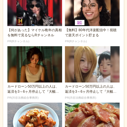
【何があった】マイケル晩年の真相
【無料】80年代洋楽配信中！視聴
を無料で見るならRチャンネル
で楽天ポイント貯まる
PR(Rチャンネル)
PR(Rチャンネル)
カードローン50万円以上の人は、
カードローン50万円以上の人は、
返済を3～6ヶ月停止して『大幅に
返済を3～6ヶ月停止して『大幅に
減額してから返済...
減額してから返済...
PR(渋谷法務総合事務所)
PR(渋谷法務総合事務所)