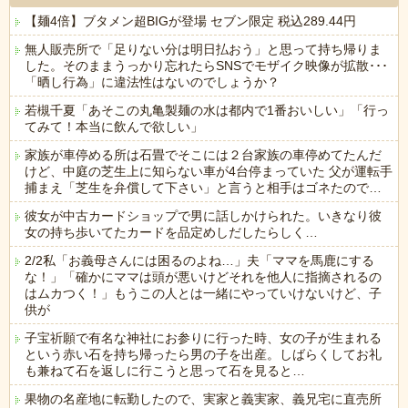
【麺4倍】ブタメン超BIGが登場 セブン限定 税込289.44円
無人販売所で「足りない分は明日払おう」と思って持ち帰りま
した。そのままうっかり忘れたらSNSでモザイク映像が拡散･･･
「晒し行為」に違法性はないのでしょうか？
若槻千夏「あそこの丸亀製麺の水は都内で1番おいしい」「行っ
てみて！本当に飲んで欲しい」
家族が車停める所は石畳でそこには２台家族の車停めてたんだ
けど、中庭の芝生上に知らない車が4台停まっていた 父が運転手
捕まえ「芝生を弁償して下さい」と言うと相手はゴネたので…
彼女が中古カードショップで男に話しかけられた。いきなり彼
女の持ち歩いてたカードを品定めしだしたらしく…
2/2私「お義母さんには困るのよね…」夫「ママを馬鹿にする
な！」「確かにママは頭が悪いけどそれを他人に指摘されるの
はムカつく！」もうこの人とは一緒にやっていけないけど、子
供が
子宝祈願で有名な神社にお参りに行った時、女の子が生まれる
という赤い石を持ち帰ったら男の子を出産。しばらくしてお礼
も兼ねて石を返しに行こうと思って石を見ると…
果物の名産地に転勤したので、実家と義実家、義兄宅に直売所