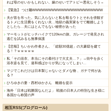
れば母のせいかもしれない。嫁のせいでアトピー悪化しそう→
【緊急】 つけ麺WWWWWWWWWWWWWWWWWWWWWW
夫が首を吊った。気に入らないと私を殴るウトとそれを傍観す
るトメに生活費をくれない夫…地獄の義実家をでて離婚しよう
としたら…夫にはとんでもない秘密があった
マーモットがヒッチハイクで120kmの旅。ガレージで発見され
逃亡を試みるも無事保護
【悲報】ちいかわ作者さん、「総額30億超」の大豪邸を建て
る！？ｗｗｗｗｗ
私「その浴衣、本当にその着付けで大丈夫…？」→街中を歩く
浴衣姿を見て、違和感ばかりが気になってしまい…
マジでこれだけは日本製じゃないとダメな物 、ガチで何があ
る？
ひろゆきの妻・西村ゆかさん 離婚を提示
海外「日本は戦勝国なんだよ」 戦後の日本人の特別な生き様に
各国から称賛の声
Powered by livedoor 相互RSS
相互RSS(ブログロール)