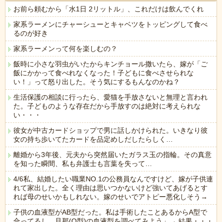
お前ら頼むから「水1日 2リットル」、これだけは飲んでくれ
家系ラーメンにチャーシューとキャベツをトッピングして食べ
るのが好き
家系ラーメンって何を楽しむの？
飯時に小さな羽虫がいたからキンチョール撒いたら、嫁が「ご
飯にかかって食べれなくなった！子どもに食べさせられな
い！」って怒り出した。そう気にするもんなのかね？
生活保護の相談に行ったら、愛猫を手放さないと無理と言われ
た。子どものような存在だから手放すのは絶対に考えられな
い・・・
彼女が中古カードショップで男に話しかけられた。いきなり彼
女の持ち歩いてたカードを品定めしだしたらしく…
離婚から3年後、元夫から突然届いたガラス玉の指輪。その真意
を知った瞬間、私も弁護士も言葉を失って…
4/6私、結婚したい職業NO.1の公務員なんですけど、嫁が子供連
れて家出した。全く理由は思いつかないけど強いてあげるとす
れば母のせいかもしれない。嫁のせいでアトピー悪化しそう→
子供の血液型がAB型だった。私は手術したことあるからA型で
合ってるし…旦那(O型)の血液型を調べてみよう」→ 結果・・・