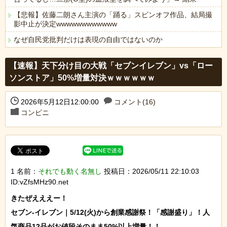
【悲報】佐藤二朗さん主演の「踊る」スピンオフ作品、結局撮
影中止が決定wwwwwwwwwwww
なぜ自民党批判だけは表現の自由ではないのか
Powered by livedoor 相互RSS
【速報】天下分け目の大戦「セブンイレブン」vs「ロー
ソンストア」50%増量対決ｗｗｗｗｗｗ
2026年5月12日12:00:00
コメント(16)
コンビニ
1 名前：
それでも動く名無し
投稿日：2026/05/11 22:10:03
ID:vZfsMHz90.net
きたぜえええー！

セブン-イレブン｜5/12(火)から創業感謝祭！「感謝盛り」！人