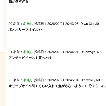
麺が多すぎる

20 名前：
名無し
投稿日：2026/02/21 20:43:05 ID:wu.3Lovl0
塩とオリーブオイルや

岸田に投げられた物、発煙筒ではなく
【画像】ディズニー『
パイプ爆弾と判明
イド』実写版のポスタ
獄の黙示録みたい
21 名前：
名無し
投稿日：2026/02/21 20:44:01 ID:JpnWjY1NB
アンチョビペースト買っとけ

22 名前：
名無し
投稿日：2026/02/21 20:45:04 ID:cmz61y1eD
オリーブオイル引くくらい入れて焦がさないように10分くらいに