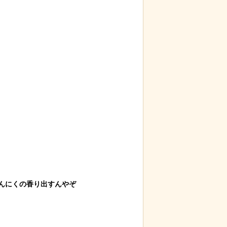
リトル・マーメ
【ネタ】玄関ドアに貼るとセールスを
【動画
ーがヤバイ！地
撃退できる？ あまりに“諸刃の剣”なラ
れる
イフハックが話題にｗ
んにくの香り出すんやぞ
