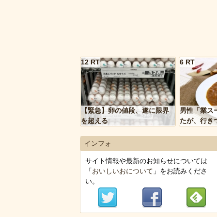
12 RT
6 RT
【緊急】卵の値段、遂に限界
男性「業ス
を超える
たが、行き
トルトカレ
いく…」
インフォ
サイト情報や最新のお知らせについては
「
おいしいおについて
」をお読みくださ
い。