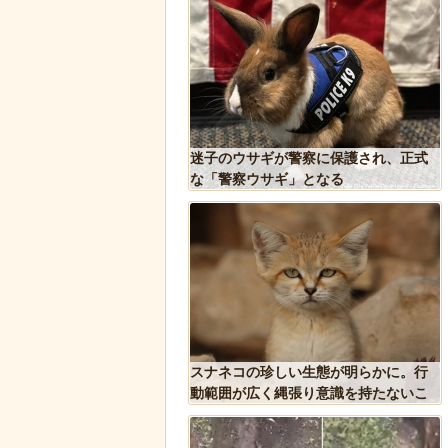
果」という集団的な事実
迷子のウサギが警察に保護され、正式
込み、ガチで怖過ぎるｗ
な「警察ウサギ」となる
ｗｗｗｗｗ
込み温め続けていたハク
スナネコの珍しい生態が明らかに。行
スに孤児のヒナが託さ
動範囲が広く縄張り意識を持たないこ
するように【続編】
とが判明