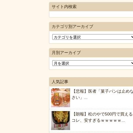
サイト内検索
カテゴリ別アーカイブ
月別アーカイブ
人気記事
【悲報】医者「菓子パンは止め
さい」...
【朗報】松のやで500円で買える
コレ、安すぎるｗｗｗｗｗ...