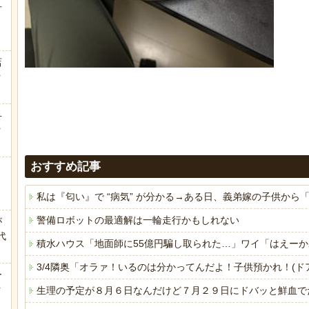
方
店
ｗ
弁
ｗ
おすすめ記事
私は『匂い』で “病気” が分かる→ある日、義弟嫁の子供か
警備ロボットの最適解は一輪走行かもしれない
が
代
積水ハウス「地面師に55億円騙し取られた…」ワイ「はえー
.
3/4隣奥「オラァ！いるのは分かってんだよ！子供預かれ！(
ー
ｗ
生理の予定が８月６日なんだけど７月２９日にドバッと鮮血で