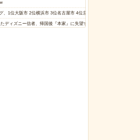
ｗ
1位大阪市 2位横浜市 3位名古屋市 4位京都市 5位川口市 日本人
ったディズニー信者、帰国後『本家』に失望する事態に