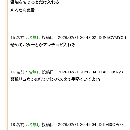
醤油をちょっとだけ入れる

あるなら魚醤

15 名前：
名無し
投稿日：2026/02/21 20:42:02 ID:fNhCVMYXB
せめてバターとかアンチョビ入れろ

後ろ片足を失った象、保護区で義足を
なんか泣きたくなってく
作ってもらい歩けるように！
ぷのポスター貼ってく
16 名前：
名無し
投稿日：2026/02/21 20:42:04 ID:AQjDjKNy3
普通リュウジのワンパンパスタで手堅くいくよね

【動画】アメリカで一番『人種差別』
【ひでぶ】茨城県にあ
が酷い街にアジア人が行くとこうなる!!
ている「アベシパン」
悪夢すぎるｗｗｗｗｗ
19 名前：
名無し
投稿日：2026/02/21 20:43:04 ID:EMt9OP/7k