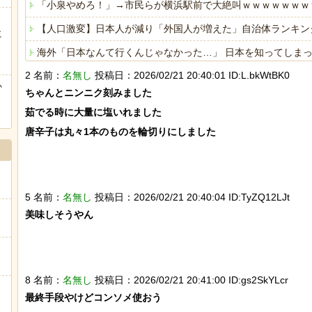
「小泉やめろ！」→市民らが横浜駅前で大絶叫ｗｗｗｗｗｗｗ
【人口激変】日本人が減り「外国人が増えた」自治体ランキング、
に
ぅ
海外「日本なんて行くんじゃなかった…」 日本を知ってしま
2 名前：
名無し
投稿日：2026/02/21 20:40:01 ID:L.bkWtBK0
ヒーローのサバイバルアクション Siege Survivors
か
ちゃんとニンニク刻みました

茹でる時に大量に塩いれました

唐辛子は丸々1本のものを輪切りにしました

Powered by livedoor 相互RSS
5 名前：
名無し
投稿日：2026/02/21 20:40:04 ID:TyZQ12LJt
美味しそうやん

8 名前：
名無し
投稿日：2026/02/21 20:41:00 ID:gs2SkYLcr
最終手段やけどコンソメ使おう
