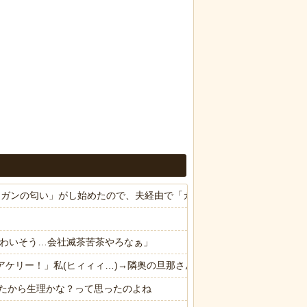
ら「ガンの匂い」がし始めたので、夫経由で「ガンではないか」と伝えた
かわいそう…会社滅茶苦茶やろなぁ」
ドアケリー！」私(ヒィィィ…)→隣奥の旦那さんに相談したら逃げられ
たから生理かな？って思ったのよね