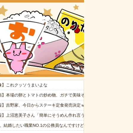
おいしいお
ぷい」
像】これクッソうまいよな
消した８歳の息子。理由は嫁が叱った腹いせ→滅多に怒らない嫁が子供に
画】本場の卵とトマトの炒め物、ガチで美味そうｗｗｗｗｗｗ
命が尽きても奴らに絶対復讐してやる！！」→祖父が亡くなりその土地
報】吉野家、今日からステーキ定食発売決定ｗｗｗｗｗｗ
報】上沼恵美子さん「簡単にそうめん作れ言うけど、そうめん作りて地
の！天井にへばりついてニタニタ笑ってないで出て行って！」←2年前
6私、結婚したい職業NO.1の公務員なんですけど、嫁が子供連れて家