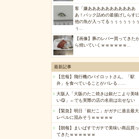
客「嫌あああああああああああ
あ！パック詰めの釜揚げしらす
他の魚が入ってるぅぅぅぅぅぅ
ぅ...
【画像】豚のレバー買ってきた
ら焼いていくｗｗｗｗｗｗ...
最新記事
【悲報】飛行機のパイロットさん、「駅
弁」を食べていることがバレる……
大阪人「大阪のたこ焼きは銀だこより美味
い😋」←でも実際の店の名前は出せない
【緊急】明日「銀だこ」がガチに過去最大
レベルに混みそうｗｗｗｗｗ
【朗報】まいばすでガチで美味い商品買っ
てきたｗｗｗｗｗｗ