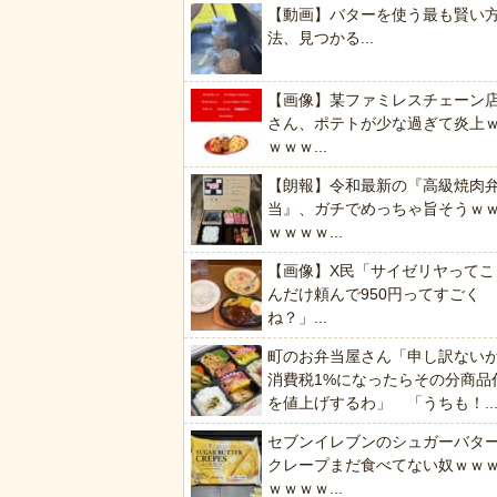
【動画】バターを使う最も賢い
法、見つかる...
【画像】某ファミレスチェーン
さん、ポテトが少な過ぎて炎上
ｗｗｗ...
【朗報】令和最新の『高級焼肉
当』、ガチでめっちゃ旨そうｗ
ｗｗｗｗ...
【画像】X民「サイゼリヤってこ
んだけ頼んで950円ってすごく
ね？」...
町のお弁当屋さん「申し訳ない
消費税1%になったらその分商品
を値上げするわ」 「うちも！..
セブンイレブンのシュガーバタ
クレープまだ食べてない奴ｗｗ
ｗｗｗｗ...