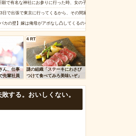
祈願で有名な神社にお参りに行った時、女の子が生まれるという赤い石
えーかわいそう…会社滅茶苦茶やろなぁ」
泊3日で出張で東京に行ってくるから、その間家のことはよろしくね」と
！」→女子大生「無理です（警察呼びます）」→男「熱中症になれってか
2【バカの壁】嫁は俺母がアポなし凸してくるのを嫌うし、母は悪意があ
グ、1位大阪市 2位横浜市 3位名古屋市 4位京都市 5位川口市 日
像】本田望結さん、我々を挑発するｗｗｗｗｗ
4 RT
 みんなにコオロギ食を広める為にリベンジへ
泉やめろ！」→市民らが横浜駅前で大絶叫ｗｗｗｗｗｗｗｗ
理を頼んだら…とんでもない事になった😱
暑】もし井上陽水が「少年時代」を令和に作詞してたらこうなるｗｗｗ
ｗｗ」 ほか
を旅行で周るのが趣味の奴でも最後まで残ってそうな都道府県ってどこ
さん、仕事
謎の組織「ステーキにわさび
、国防総省職員数千人をウソ発見器にかける方針
なは職場のBBQなに持ってけば嬉しい？
で先輩社員
つけて食べてみろ美味いぞ」
ｗｗｗｗ
ワイ「んなわけないだろｗ」
報】味噌ラーメンで行列、出来ない
失敗する。おいしくない。
など盛りだくさん
d by livedoor 相互RSS