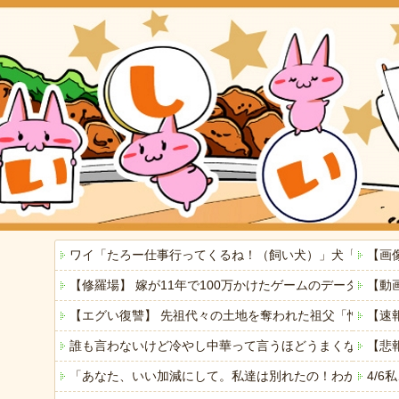
ワイ「たろー仕事行ってくるね！（飼い犬）」犬「…？（
【画
【修羅場】 嫁が11年で100万かけたゲームのデータを
【動
【エグい復讐】 先祖代々の土地を奪われた祖父「憎い！
【速
誰も言わないけど冷やし中華って言うほどうまくないよね
【悲
「あなた、いい加減にして。私達は別れたの！わかってる
4/