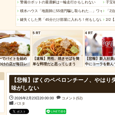
警備ロボットの最適解は一輪走行かもしれない
子宝
積水ハウス「地面師に55億円騙し取られた…」ワイ「は
「2
鍵失くした男「45分だけ部屋に入れろ！何もしないから
2/
【人口激変】日本人が減り「外国人が増えた」自治体ランキン
【画
5 RT
4 RT
【昆虫食】食用コオロギビジネスで破産したグリラス社長
「小
「これで11万取られたの!?」あるX民が玄関ドアノブの修
【酷
「アメリカのヤンキーがアジア人にケンカを売った結果ｗ
全国
ーでバイトを始め
【速報】男性、焼きそばを簡
【悲報】新入社員
「あなたはアメリカを愛していますか」「はい」トランプ
みん
つけの店が毎日レ
単な料理だと思ってしまう
中にコーラを飲ん
ーを大量に買って
に怒られてしまう
ヒーローのサバイバルアクション Siege Survivors
【悲
【悲報】ぼくのペペロンチーノ、やはり
【中国】パトカーの前で好演技www当たり屋やお煽り運転
味がしない
2026年2月23日20:00:00
コメント(52)
Powere
パスタ
Powered by livedoor 相互RSS