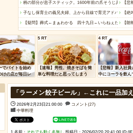
柄の部分が息子スティック。1600年前の爪そうじ具をイ
【悲
子なし保育士の義兄夫婦、上から目線で育児アドバイスさ
【絶
【疑問】葬式←まぁわかる 四十九日←いらねぇだろ
【朗
【ディズニー】高級ホテルでお馴染みのホテルミラコスタ
シャ
5 RT
4 RT
「アメリカのヤンキーがアジア人にケンカを売った結果ｗ
今年
「あなたはアメリカを愛していますか」「はい」トランプ
八百
ヒーローのサバイバルアクション Siege Survivors
【画
ーでバイトを始め
【速報】男性、焼きそばを簡
【悲報】新入社員
【中国】パトカーの前で好演技www当たり屋やお煽り運転
佐藤
つけの店が毎日レ
単な料理だと思ってしまう
中にコーラを飲ん
ーを大量に買って
に怒られてしまう
ET
「ラーメン餃子ビール」←これに一品加
近所
【悲
2026年2月23日21:00:00
コメント(27)
Powered by livedoor 相互RSS
中華料理
1 名前：
それでも動く名無し
投稿日：2026/02/20 20:41:00 ID:/I