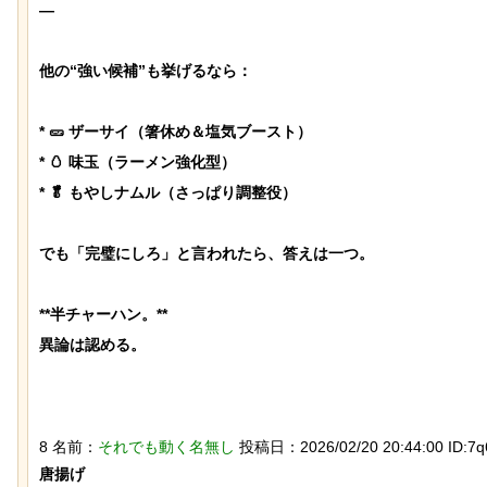
—

他の“強い候補”も挙げるなら：

* 🥒 ザーサイ（箸休め＆塩気ブースト）

* 🥚 味玉（ラーメン強化型）

* 🥬 もやしナムル（さっぱり調整役）

【ひでぶ】茨城県にあるパン屋で売っ
ている「アベシパン」のビジュアルが
悪夢すぎるｗｗｗｗｗ
でも「完璧にしろ」と言われたら、答えは一つ。

**半チャーハン。**

異論は認める。

【ネタ】玄関ドアに貼るとセールスを
8 名前：
それでも動く名無し
投稿日：2026/02/20 20:44:00 ID:7q6
撃退できる？ あまりに“諸刃の剣”なラ
イフハックが話題にｗ
唐揚げ
