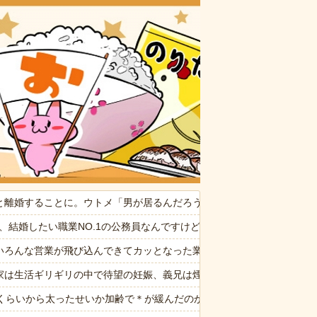
おいしいお
たかれ「病気だからって甘えるな！旦那様の為に家事をしろ！」夫が無
と離婚することに。ウトメ「男が居るんだろう、それで男に色々入れら
ぷい」
6私、結婚したい職業NO.1の公務員なんですけど、嫁が子供連れて家
いろんな営業が飛び込んできてカッとなった業者「うちで飼ってる犬の
がらスピーチ
家は生活ギリギリの中で待望の妊娠、義兄は煙草酒趣味を止めず家計は
ぎるwww
歳くらいから太ったせいか加齢で＊が緩んだのかチョビッと漏れるように