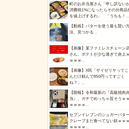
町のお弁当屋さん「申し訳ない
消費税1%になったらその分商品
を値上げするわ」 「うちも！..
【動画】バターを使う最も賢い
法、見つかる...
【画像】某ファミレスチェーン
さん、ポテトが少な過ぎて炎上
ｗｗｗ...
【画像】X民「サイゼリヤってこ
んだけ頼んで950円ってすごく
ね？」...
【朗報】令和最新の『高級焼肉
当』、ガチでめっちゃ旨そうｗ
ｗｗｗｗ...
セブンイレブンのシュガーバタ
クレープまだ食べてない奴ｗｗ
ｗｗｗｗ...