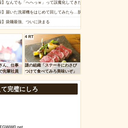
ギリスの道路工事現場で発見
報】なんでも「へへっｗ」って誤魔化してきたワイの末路がこちらｗｗ
れる日々に限界！「この時期は知育おもちゃが〜」と理想論を語り、義
叫】届いた洗濯機をはじめて回してみたら…脱水で踊り出したｗｗｗｗ
報】袋麺最強、ついに決まる
さん 値上げして改悪していたことがバレて炎上中
ウエッセン公式、またこういうのでいい丼をポスト
4 RT
ｗｗ」 ほか
のサンマは少なく小さい 国の研究機関は「これまでになく厳しい年にな
、国防総省職員数千人をウソ発見器にかける方針
屋 ← これ見たことある？野菜とかスーパーで買うじゃん
像】セブンイレブン、ついに神商品を販売
さん、仕事
謎の組織「ステーキにわさび
など盛りだくさん
二朗、橋本愛との騒動で主演映画が完全白紙へｗｗｗｗｗ
で先輩社員
つけて食べてみろ美味いぞ」
ｗｗｗｗ
ワイ「んなわけないだろｗ」
Cの事をイーティーシーってゆってる奴がいたｗｗｗｗｗｗｗ
えて完璧にしろ
のコープにいる爺さん、隙あらば他人のカゴに商品を入れようとする
報】味噌ラーメンで行列、出来ない
FFGWjW0.net