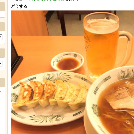
Powere
な