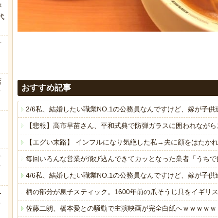
が
代
.
方
店
おすすめ記事
ｗ
2/6私、結婚したい職業NO.1の公務員なんですけど、嫁が
【悲報】高市早苗さん、平和式典で防弾ガラスに囲われながら
【エグい末路】 インフルになり気絶した私→夫に顔をはたか
弁
毎回いろんな営業が飛び込んできてカッとなった業者「うちで
ｗ
4/6私、結婚したい職業NO.1の公務員なんですけど、嫁が
柄の部分が息子スティック。1600年前の爪そうじ具をイギリ
ー
ｗ
佐藤二朗、橋本愛との騒動で主演映画が完全白紙へｗｗｗｗｗ