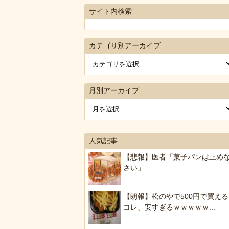
サイト内検索
カテゴリ別アーカイブ
月別アーカイブ
人気記事
【悲報】医者「菓子パンは止め
さい」...
【朗報】松のやで500円で買える
コレ、安すぎるｗｗｗｗｗ...