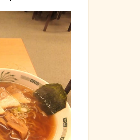
d by livedoor 相互RSS