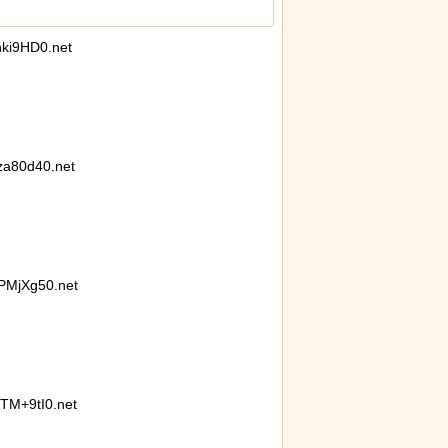
ki9HD0.net
限の中の日本人の姿に世界が衝撃
a80d40.net
PMjXg50.net
M+9tI0.net