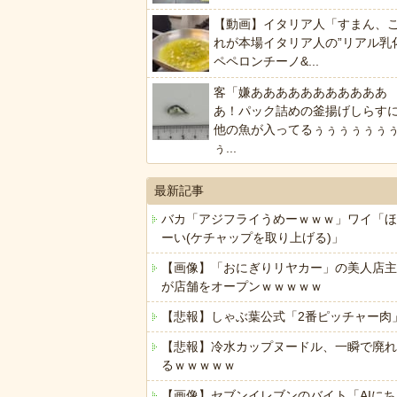
【動画】イタリア人「すまん、
れが本場イタリア人の”リアル乳
ペペロンチーノ&...
客「嫌あああああああああああ
あ！パック詰めの釜揚げしらす
他の魚が入ってるぅぅぅぅぅぅ
ぅ...
最新記事
バカ「アジフライうめーｗｗｗ」ワイ「ほ
ーい(ケチャップを取り上げる)」
【画像】「おにぎりリヤカー」の美人店主
が店舗をオープンｗｗｗｗｗ
【悲報】しゃぶ葉公式「2番ピッチャー肉
【悲報】冷水カップヌードル、一瞬で廃れ
るｗｗｗｗｗ
【画像】セブンイレブンのバイト「AIにち