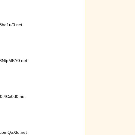
ha1u/0.net
3NtpMKY0.net
0t4Cx0d0.net
comQaXId.net