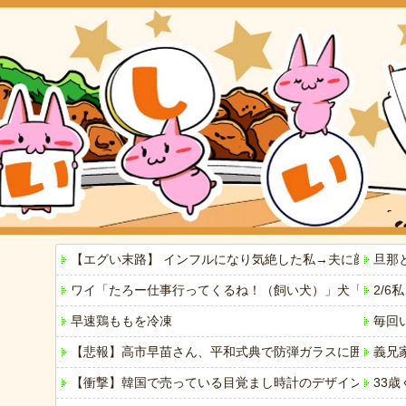
【エグい末路】 インフルになり気絶した私→夫に顔をは
旦那
ワイ「たろー仕事行ってくるね！（飼い犬）」犬「…？（
2/
早速鶏ももを冷凍
毎回
【悲報】高市早苗さん、平和式典で防弾ガラスに囲われな
義兄
【衝撃】韓国で売っている目覚まし時計のデザインが悪夢す
33