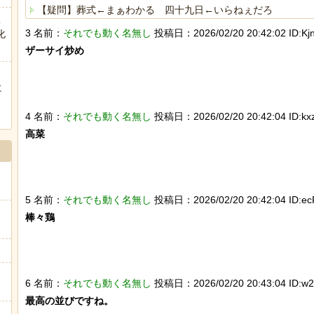
【疑問】葬式←まぁわかる 四十九日←いらねぇだろ
こ
3 名前：
それでも動く名無し
投稿日：2026/02/20 20:42:02 ID:Kjn
化
海外「日本人はなんて気高いんだ！」 英高級紙も驚愕した極
ザーサイ炒め

ヒーローのサバイバルアクション Siege Survivors
に
ぅ
4 名前：
それでも動く名無し
投稿日：2026/02/20 20:42:04 ID:kxz
高菜

Powered by livedoor 相互RSS
5 名前：
それでも動く名無し
投稿日：2026/02/20 20:42:04 ID:ec
棒々鶏

」
6 名前：
それでも動く名無し
投稿日：2026/02/20 20:43:04 ID:w2T
最高の並びですね。
