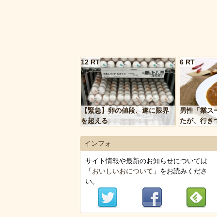
12 RT
6 RT
【緊急】卵の値段、遂に限界
男性「業ス
を超える
たが、行き
トルトカレ
いく…」
インフォ
サイト情報や最新のお知らせについては
「
おいしいおについて
」をお読みくださ
い。