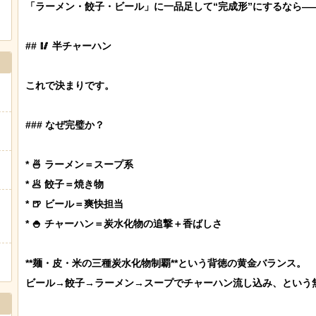
「ラーメン・餃子・ビール」に一品足して“完成形”にするなら――
## 🥢 半チャーハン

これで決まりです。

### なぜ完璧か？

* 🍜 ラーメン＝スープ系

* 🥟 餃子＝焼き物

* 🍺 ビール＝爽快担当

* 🍚 チャーハン＝炭水化物の追撃＋香ばしさ

**麺・皮・米の三種炭水化物制覇**という背徳の黄金バランス。

ビール→餃子→ラーメン→スープでチャーハン流し込み、という無