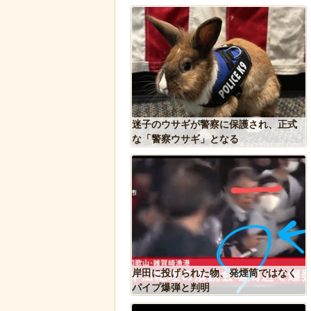
Tで「デーモン小暮」を調
迷子のウサギが警察に保護され、正式
な「警察ウサギ」となる
シア兵が自分に投下された
岸田に投げられた物、発煙筒ではなく
を投げ返して助かる！！
パイプ爆弾と判明