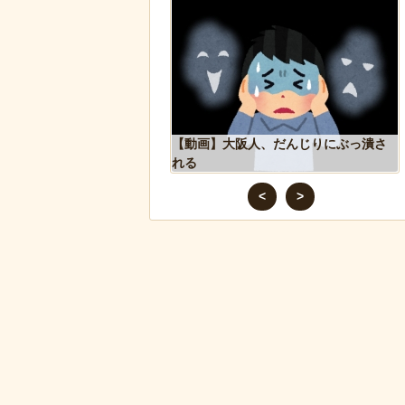
った象、保護区で義足を
【動画】大阪人、だんじりにぶっ潰さ
歩けるように！
れる
<
>