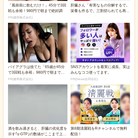
「風俗前に飲むだけ！」45分で3回
肝臓さん「有害なもの分解するで。
戦も余裕！980円で朝まで絶好調
栄養も作るで。三割切られても再生
するぞ」
PR(健商株式会社)
バイアグラは捨てた「65歳が45分
SNSアカウントを着実に成長。実は
で3回戦も余裕」980円で朝まで絶
みんなココ使ってます。
好調！
PR(健商株式会社)
PR(Dreaw合同会社)
酒を飲み過ぎると、肝臓の劣化度を
第8期清麗戦をRチャンネルで無料
示す｢γ-GTP｣の数値がここまで上が
配信！