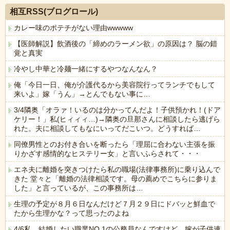
相互RSS(ブログロール)
カレー味のポテチがない理由wwwww
【医師解説】飲酒後の「締めのラーメン欲」の原因は？ 脳の錯
覚と真実
冷やし中華と冷麺一緒にするやつなんなん？
俺「今日一日、俺が介護代るから美容院行ってランチでもして
来いよ」嫁「うん」→とんでもない事に…
3/4隣奥「オラァ！いるのは分かってんだよ！子供預かれ！(ドア
ケリー！」私(ヒィィィ…)→隣奥の旦那さんに相談したら逃げら
れた。夫に相談してもなにいってだこいつ。どうすれば…
同僚男性とのお付き合いを断ったら「理屈に合わない主張を振
りかざす感情的なヒステリー女」と言いふらされて・・・
エネ夫に離婚を突きつけたら私の職場(法律事務所)に乗り込んで
きた 堂々と「離婚の法律相談です。母の薦めでこちらに参りま
した」と言っているが、この事務所は…
生理の予定が８月６日なんだけど７月２９日にドバッと鮮血で
たから生理かな？って思ったのよね
4/6私、結婚したい職業NO.1の公務員なんですけど、嫁が子供連