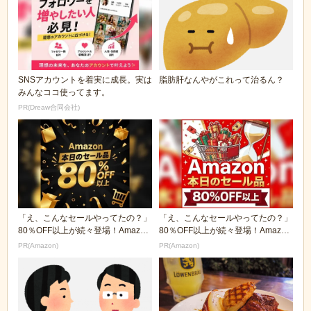
SNSアカウントを着実に成長。実は
脂肪肝なんやがこれって治るん？
みんなココ使ってます。
PR(Dreaw合同会社)
「え、こんなセールやってたの？」
「え、こんなセールやってたの？」
80％OFF以上が続々登場！Amazon
80％OFF以上が続々登場！Amazon
の本気が...
の本気が...
PR(Amazon)
PR(Amazon)