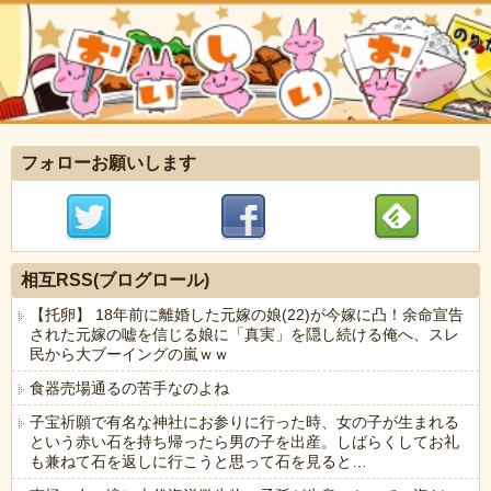
フォローお願いします
相互RSS(ブログロール)
【托卵】 18年前に離婚した元嫁の娘(22)が今嫁に凸！余命宣告
された元嫁の嘘を信じる娘に「真実」を隠し続ける俺へ、スレ
民から大ブーイングの嵐ｗｗ
食器売場通るの苦手なのよね
子宝祈願で有名な神社にお参りに行った時、女の子が生まれる
という赤い石を持ち帰ったら男の子を出産。しばらくしてお礼
も兼ねて石を返しに行こうと思って石を見ると…