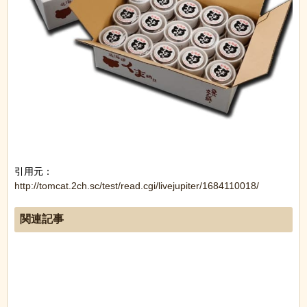
引用元：
http://tomcat.2ch.sc/test/read.cgi/livejupiter/1684110018/
関連記事