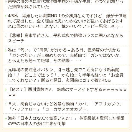
南極の血の滝に古代海洋微生物の子孫が生息。かつての海だっ
た痕跡が残されていた
4/6私、結婚したい職業NO.1の公務員なんですけど、嫁が子供連
れて家出した。全く理由は思いつかないけど強いてあげるとす
れば母のせいかもしれない。嫁のせいでアトピー悪化しそう→
【悲報】高市早苗さん、平和式典で防弾ガラスに囲われながら
スピーチ
私は『匂い』で “病気” が分かる→ある日、義弟嫁の子供から
「ガンの匂い」がし始めたので、夫経由で「ガンではないか」
と伝えたら怒って絶縁、その結果・・・
元職場の要注意オバサン、引っ越し先でご近所になり粘着開
始！！「どこまで送って！」から始まり半年も経つと「お金貸
してくれない？」断ると翌日、玄関前にゴミが置かれる
【Mステ】西川貴教さん 魅惑のマーメイドすぎるｗｗｗｗｗｗ
ｗｗ
５大、肉食じゃないけど凶暴な動物「カバ」「アフリカゾウ」
「バッファロー」「コーカサスオオカブト」
海外「日本人はなんて気高いんだ！」 英高級紙も驚愕した極限
の中の日本人の姿に世界が衝撃
Powered by livedoor 相互RSS