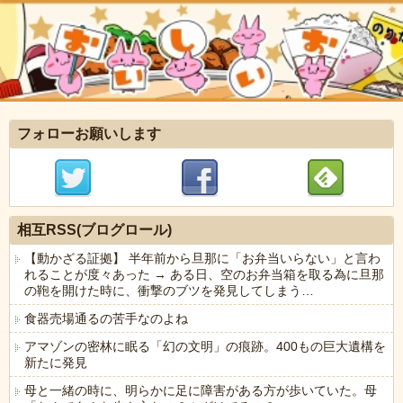
フォローお願いします
相互RSS(ブログロール)
【動かざる証拠】 半年前から旦那に「お弁当いらない」と言わ
れることが度々あった → ある日、空のお弁当箱を取る為に旦那
の鞄を開けた時に、衝撃のブツを発見してしまう…
食器売場通るの苦手なのよね
アマゾンの密林に眠る「幻の文明」の痕跡。400もの巨大遺構を
新たに発見
母と一緒の時に、明らかに足に障害がある方が歩いていた。母