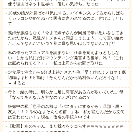
使う理由はネット世界の「優しい気持ち」だった
16歳の娘が外見ばかり気にする。バイキン入ってるからしばら
くカラコンやめてねって医者に言われてるのに、付けようとし
て...
義姉が脈絡もなく「今まで嫁子さんが同居で辛い思いをしてき
たのだから、私達がトメさんと同居しましょう」って言い始め
た。ん？なんだこいつ？別に嫌な思いはしてないんだけど→
私の作ったマニュアルを読まない、仕事を覚えようともしな
い、しかも私にだけマウンティング発言する後輩。私「（これ
は舐められてる？）」→私は上司からの聞き取りに・・・
定食屋で注文から5分以上待たされた俺「早く作れよノロマ！底
辺職はキビキビ動け！そんなんだから給料低いんだろうな！」
→ すると…
母と一緒の時に、明らかに足に障害がある方が歩いていた。母
「なんであんな歩き方なの？ふざけてるの？」
妊娠中の私「息子の名前は『パスタ』にするから」旦那・親・
友人「！？ やめなよそんな名前！」私「私が産むんだから文句
は言わせない！」現在、改名の手続き中です・・・
【動画】あのちゃん、また我々をシコらすｗｗｗｗｗｗｗｗｗ
ｗｗｗｗｗｗｗｗｗｗｗｗｗｗｗ